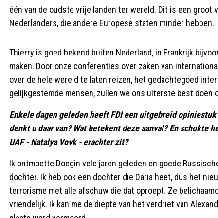
één van de oudste vrije landen ter wereld. Dit is een groot 
Nederlanders, die andere Europese staten minder hebben.
Thierry is goed bekend buiten Nederland, in Frankrijk bijvo
maken. Door onze conferenties over zaken van internationaa
over de hele wereld te laten reizen, het gedachtegoed inter
gelijkgestemde mensen, zullen we ons uiterste best doen o
Enkele dagen geleden heeft FDI een uitgebreid opiniestuk 
denkt u daar van? Wat betekent deze aanval? En schokte he
UAF - Natalya Vovk - erachter zit?
Ik ontmoette Doegin vele jaren geleden en goede Russische
dochter. Ik heb ook een dochter die Daria heet, dus het nie
terrorisme met alle afschuw die dat oproept. Ze belichaamd
vriendelijk. Ik kan me de diepte van het verdriet van Alexand
plaats werd vermoord.