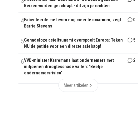
3
Reizen worden geschrapt - dit zijn je rechten
4
Faber leerde me leven nog meer te omarmen, zegt
0
Barrie Stevens
5
Genadeloze asieltsunami overspoelt Europa: Teken
5
NU de petitie voor een directe asielstop!
6
VVD-minister Karremans laat ondernemers met
2
miljoenen droogteschade vallen: ‘Beetje
ondernemersrisico’
Meer artikelen