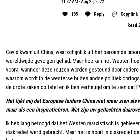
11:32 AM · Aug 25, 2022
185
Reply
Copy link
Read 3
Covid kwam uit China, waarschijnlijk uit het beroemde labora
wereldwijde gevolgen gehad. Maar hoe kan het Westen hopen 
vooral wanneer deze reuzen worden gesteund door andere reu
waarom wordt in de westerse buitenlandse politiek oorlogsta
de grote zaken op tafel en ik ben verheugd om te zien da
Het lijkt mij dat Europese leiders China niet meer zien als
maar als een inspiratiebron. Wat zijn uw gedachten daarove
Ik heb lang betoogd dat het Westen marxistisch is gebleven,
diskrediet werd gebracht. Maar het is nooit in diskrediet gebr