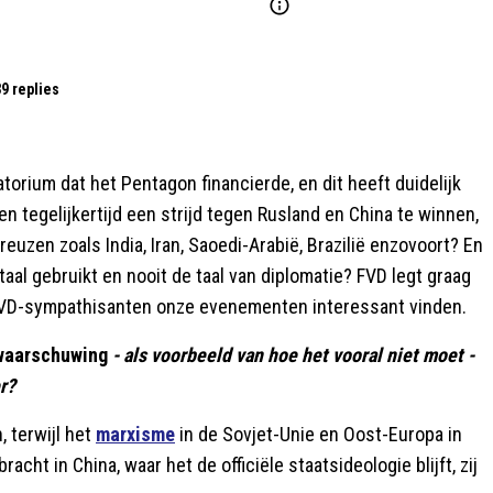
9 replies
torium dat het Pentagon financierde, en dit heeft duidelijk
tegelijkertijd een strijd tegen Rusland en China te winnen,
zen zoals India, Iran, Saoedi-Arabië, Brazilië enzovoort? En
al gebruikt en nooit de taal van diplomatie? FVD legt graag
t FVD-sympathisanten onze evenementen interessant vinden.
waarschuwing
- als voorbeeld van hoe het vooral niet moet -
r?
 terwijl het
marxisme
in de Sovjet-Unie en Oost-Europa in
acht in China, waar het de officiële staatsideologie blijft, zij