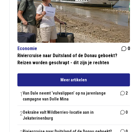
Economie
0
Riviercruise naar Duitsland of de Donau geboekt?
Reizen worden geschrapt - dit zijn je rechten
Meer artikelen
1
Van Dale neemt ‘vulvalippen’ op na jarenlange
2
campagne van Dolle Mina
2
Oekraïne valt Wildberries-locatie aan in
0
Jekaterinenburg
Riviercruise naar Duitsland of de Donau geboekt?
0