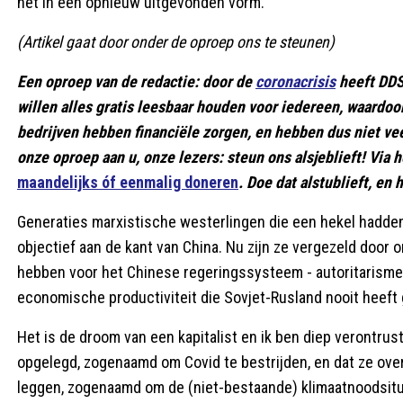
het in een opnieuw uitgevonden vorm.
(Artikel gaat door onder de oproep ons te steunen)
Een oproep van de redactie: door de
coronacrisis
heeft DDS 
willen alles gratis leesbaar houden voor iedereen, waardoo
bedrijven hebben financiële zorgen, en hebben dus niet ve
onze oproep aan u, onze lezers: steun ons alsjeblieft! Vi
maandelijks óf eenmalig doneren
. Doe dat alstublieft, en 
Generaties marxistische westerlingen die een hekel hadden
objectief aan de kant van China. Nu zijn ze vergezeld door o
hebben voor het Chinese regeringssysteem - autoritarisme
economische productiviteit die Sovjet-Rusland nooit heeft
Het is de droom van een kapitalist en ik ben diep verontrus
opgelegd, zogenaamd om Covid te bestrijden, en dat ze ove
leggen, zogenaamd om de (niet-bestaande) klimaatnoodsitua