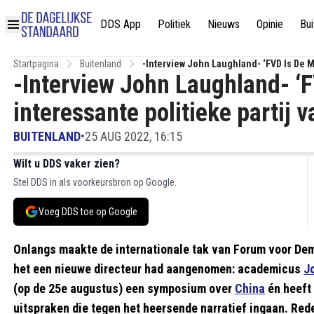
DDS App
Politiek
Nieuws
Opinie
Bui
Startpagina
Buitenland
-Interview John Laughland- ‘FVD Is De M
-Interview John Laughland- ‘F
interessante politieke partij 
BUITENLAND
•
25 AUG 2022, 16:15
Wilt u DDS vaker zien?
Stel DDS in als voorkeursbron op Google.
Voeg DDS toe op Google
Onlangs maakte de internationale tak van Forum voor Dem
het een nieuwe directeur had aangenomen: academicus
J
(op de 25e augustus) een symposium over
China
én heeft
uitspraken die tegen het heersende narratief ingaan. Re