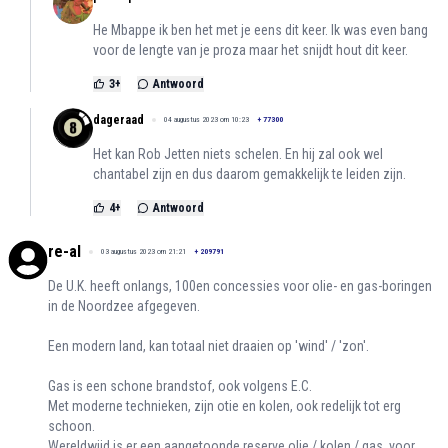
He Mbappe ik ben het met je eens dit keer. Ik was even bang
voor de lengte van je proza maar het snijdt hout dit keer.
3
+
Antwoord
dageraad
04 augustus 2023 om 10:23
+
77300
Het kan Rob Jetten niets schelen. En hij zal ook wel
chantabel zijn en dus daarom gemakkelijk te leiden zijn.
4
+
Antwoord
re-al
03 augustus 2023 om 21:21
+
209791
De U.K. heeft onlangs, 100en concessies voor olie- en gas-boringen
in de Noordzee afgegeven.
Een modern land, kan totaal niet draaien op 'wind' / 'zon'.
Gas is een schone brandstof, ook volgens E.C.
Met moderne technieken, zijn otie en kolen, ook redelijk tot erg
schoon.
Wereldwijd is er een aangetoonde reserve olie / kolen / gas, voor