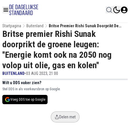
Startpagina
Buitenland
Britse Premier Rishi Sunak Doorprikt De
Britse premier Rishi Sunak
Groene Leugen: ''Energie Komt Ook Na 2050
Nog Volop Uit Olie, Gas En Kolen''
doorprikt de groene leugen:
''Energie komt ook na 2050 nog
volop uit olie, gas en kolen''
BUITENLAND
•
03 AUG 2023, 21:00
Wilt u DDS vaker zien?
Stel DDS in als voorkeursbron op Google.
Voeg DDS toe op Google
Delen met