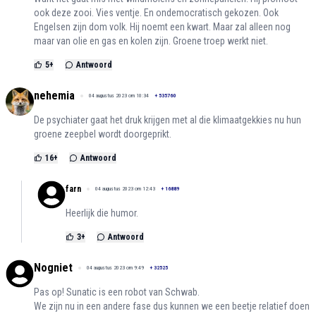
ook deze zooi. Vies ventje. En ondemocratisch gekozen. Ook
Engelsen zijn dom volk. Hij noemt een kwart. Maar zal alleen nog
maar van olie en gas en kolen zijn. Groene troep werkt niet.
5
+
Antwoord
nehemia
04 augustus 2023 om 10:34
+
535760
De psychiater gaat het druk krijgen met al die klimaatgekkies nu hun
groene zeepbel wordt doorgeprikt.
16
+
Antwoord
farn
04 augustus 2023 om 12:43
+
16889
Heerlijk die humor.
3
+
Antwoord
Nogniet
04 augustus 2023 om 9:49
+
32525
Pas op! Sunatic is een robot van Schwab.
We zijn nu in een andere fase dus kunnen we een beetje relatief doen