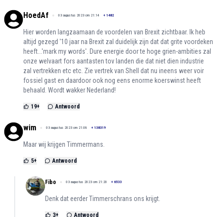
HoedAf
03 augustus 2023 om 21:14
+
1482
Hier worden langzaamaan de voordelen van Brexit zichtbaar. Ik heb
altijd gezegd '10 jaar na Brexit zal duidelijk zijn dat dat grite voordeken
heeft...'mark my words'. Dure energie door te hoge grien-ambities zal
onze welvaart fors aantasten tov landen die dat niet dien industrie
zal vertrekken etc etc. Zie vertrek van Shell dat nu ineens weer voir
fossiel gast en daardoor ook nog eens enorme koerswinst heeft
behaald. Wordt wakker Nederland!
19
+
Antwoord
wim
03 augustus 2023 om 21:08
+
138319
Maar wij krijgen Timmermans.
5
+
Antwoord
Fibo
03 augustus 2023 om 21:20
+
6533
Denk dat eerder Timmerschrans ons krijgt.
3
+
Antwoord