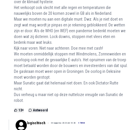
over de klimaat hysterie.
Het verkoopt ook slecht met alle regen en temperaturen die
nauwelijks boven de 20 komen zowel in GB als in Nederland.
Maar we moeten nu aan een digitale munt. Dwz. Als je niet doet en
zegt wat mag wordt je pinpas en je rekening geblokkeerd. De wetten
zijn er door. Als de WHO (en WEF) een pandemie bedenkt moeten we
doen wat zij dicteren. Lock downs, stoppen met vlees eten en
bedenk maar wat leuks.
Kijk naar voren. Niet naar achteren. Doe mee met cash!
We moeten onmiddellijk stoppen met Windmolens, Zonneweiden en
voorlopig ook met de gevaarlijke E-auto's. Het opruimen van de troep
moet betaald worden door de bouwers en investeerders van dat spul.
De gaskraan moet weer open in Groningen. De oorlog in Oekraïne
moet worden gestopt.
Maar Sunatic gaat dat helemaal niet doen. En ook Dictator Rutte
nicht.
Dus verheug u maar niet op deze nutteloze vreugde van Sunatic de
robot.
13
+
Antwoord
logischtoch
04 augustus 2023 om 10:36
+
7818