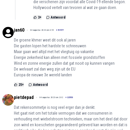
die verschenen zijn voordat alle Covid-19 ellende begon.
Hollywood vertelt van tevoren al wat ze gaan doen.
3
+
Antwoord
jan60
04 augustus 2023 om 4:55
+
51977
De groene khmer weet dit ook al jaren
Die gasten lopen het hardste te schreeuwen
Maar gaan wel altijd met het vliegtuig op vakantie
Energie zekerheid kan alleen met fossiele grondstoffen
Wind en zonne energie zullen dat gat nooit op kunnen vangen
De welvaart zal dan weg zijn uit de EU
Europa de nieuwe 3e wereld landen
25
+
Antwoord
pietdepad
04 augustus 2023 om 2:02
+
22553
Dat rekensommetje is nog veel erger dan je denkt.
Het gaat niet om het totale vermogen dat we consumeren in
verhouding met wiebelstroom technieken, maar om het deel dat door
zon wind en koescheten gegarandeerd geleverd kan worden en dat is