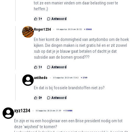
tot ze een manier vinden om daar belasting over te
heffen ;)
1
+
Antwoord
Roger1234
04 augustus 2023 om 20:52
+
35063
En hier komt de dommigheid van antydombo om de hoek
kijken. Die dingen maken is niet gratis hé en er zit zoveel
sub op dat je je blauw gaat betalen of dacht je dat
subsidie aan de bomen groeid???
1
+
Antwoord
antihedo
05 augustus 2023 om 15:42
+
2749
En dat is bij fossiele brandstoffen niet zo?
0
+
Antwoord
xyz1234
03 augustus 2023 om 21:39
+
116486
En zijn er nu een hoogleraar een een Brise president nodig om tot
deze 'wijsheid' te komen?