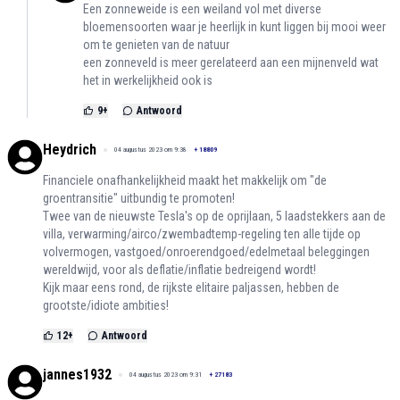
Een zonneweide is een weiland vol met diverse
bloemensoorten waar je heerlijk in kunt liggen bij mooi weer
om te genieten van de natuur
een zonneveld is meer gerelateerd aan een mijnenveld wat
het in werkelijkheid ook is
9
+
Antwoord
Heydrich
04 augustus 2023 om 9:38
+
18809
Financiele onafhankelijkheid maakt het makkelijk om "de
groentransitie" uitbundig te promoten!
Twee van de nieuwste Tesla's op de oprijlaan, 5 laadstekkers aan de
villa, verwarming/airco/zwembadtemp-regeling ten alle tijde op
volvermogen, vastgoed/onroerendgoed/edelmetaal beleggingen
wereldwijd, voor als deflatie/inflatie bedreigend wordt!
Kijk maar eens rond, de rijkste elitaire paljassen, hebben de
grootste/idiote ambities!
12
+
Antwoord
jannes1932
04 augustus 2023 om 9:31
+
27183