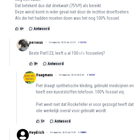
Dat betekent dus dat driekwart (75%!!!) als bereikt.
Deze winst komt in ieder geval niet door de rechtse droeftoeters.
Als die het hadden moeten doen was het nog 100% fossiel.
6
+
Antwoord
perseus
03 augustus 2023 om 22:57
+
22192
Beste Piet123, leeft u al 100○/○ fossielvrij?
8
+
Antwoord
Haagmans
04 augustus 2023 om 8:06
+
29237
Piet draagt synthetische kleding, gebruikt medicijnen en
heeft een kunststoffen telefoon. 100% fossiel vrij.
Piet weet niet dat Rockefeller er voor gezorgd heeft dat
olie werkelijk overal voor gebruikt wordt.
5
+
Antwoord
Heydrich
04 augustus 2023 om 9:54
+
18809