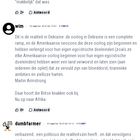
"makkelijk" dat was.
2
+
Antwoord
wim
04 augustus 2023 om 15:45
+
138319
Dit is de realiteit in Oekraïne: de oorlog in Oekraïne is een complete
ramp, en de Amerikaanse neocons die deze oorlog zijn begonnen en
hebben verlengd voor hun eigen egoïstische doeleinden (zoals ze
elke Amerikaanse oorlog beginnen voor hun eigen egoïstische
doeleinden) hebben weer een land verwoest en laten zien (aan
iedereen die oplet) dat ze vervuld zijn van bloeddorst, tirannieke
ambities en zielloze harten.
Martin Armstrong
Daar hoort die Britse knakker ook bij.
Nu op naar Afrika.
0
+
Antwoord
dumbfarmer
04 augustus 2023 om 14:12
+
112807
verbazend.. een politicus die realiteitszin heeft.. en dat vervolgens