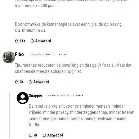
minstens zo'n 200 jaar.
Door-ontwikkelde kernenergie is over een tijdje, de oplossing.
O.a. thorium m.s.r.
11
+
Antwoord
Fibo
03 augustus 2023 om 21:17
+
6533
Tja…maar ze reduceren de bevolking en dus gelijk fossiel. Maar dat
snappen de meeste schapen nog niet.
3
+
Antwoord
Snappie
04 augustus 2023 om 1:13
+
4618
De reset is dikke shit voor ons minder mensen , minder
vrijheid, minder privacy, minder zeggenschap, minder boeren
,minder energie ,minder credits ,minder welvaart, minder
Netflix
4
+
Antwoord