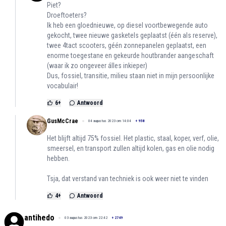
Piet?
Droeftoeters?
Ik heb een gloednieuwe, op diesel voortbewegende auto
gekocht, twee nieuwe gasketels geplaatst (één als reserve),
twee 4tact scooters, géén zonnepanelen geplaatst, een
enorme toegestane en gekeurde houtbrander aangeschaft
(waar ik zo ongeveer álles inkieper)
Dus, fossiel, transitie, milieu staan niet in mijn persoonlijke
vocabulair!
6
+
Antwoord
GusMcCrae
04 augustus 2023 om 14:04
+
958
Het blijft altijd 75% fossiel. Het plastic, staal, koper, verf, olie,
smeersel, en transport zullen altijd kolen, gas en olie nodig
hebben.
Tsja, dat verstand van techniek is ook weer niet te vinden
4
+
Antwoord
antihedo
03 augustus 2023 om 22:42
+
2749