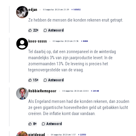
edjan
03 augustus 2023 om 21:39
+
105052
Ze hebben de mensen die konden rekenen eruit getrapt.
22
+
Antwoord
koos-sssss
03 augustus 2023 om 21:58
+
8484
Tel daarbij op, dat een zonnepaneel in de winterdag
maandelijks 3% van zijn jaarproductie levert. In de
zomermaanden 13%. De levering is precies het
tegenovergestelde van de vraag.
15
+
Antwoord
RobbieRemspoor
03 augustus 2023 om 22:03
+
24148
Als Engeland mensen had die konden rekenen, dan zouden
ze geen gigantische hoeveelheden geld uit gebakken lucht
creëren. Die inflatie komt daar vandaan.
8
+
Antwoord
pietdepad
04 augustus 2023 om 1:57
+
22553