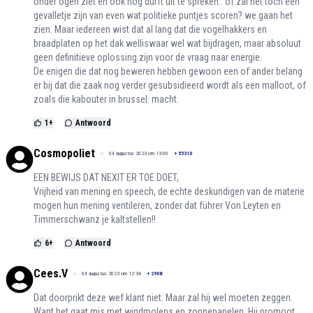
onder ogen ziet en ook nog durft uit te spreken.. of zal het toch een
gevalletje zijn van even wat politieke puntjes scoren? we gaan het
zien. Maar iedereen wist dat al lang dat die vogelhakkers en
braadplaten op het dak welliswaar wel wat bijdragen, maar absoluut
geen definitieve oplossing zijn voor de vraag naar energie.
De enigen die dat nog beweren hebben gewoon een of ander belang
er bij dat die zaak nog verder gesubsidieerd wordt als een malloot, of
zoals die kabouter in brussel: macht.
1
+
Antwoord
Cosmopoliet
04 augustus 2023 om 13:06
+
55310
EEN BEWIJS DAT NEXIT ER TOE DOET,
Vrijheid van mening en speech, de echte deskundigen van de materie
mogen hun mening ventileren, zonder dat führer Von Leyten en
Timmerschwanz je kaltstellen!!
6
+
Antwoord
Cees.V
04 augustus 2023 om 12:34
+
2908
Dat doorprikt deze wef klant niet. Maar zal hij wel moeten zeggen.
Want het gaat mis met windmolens en zonnepanelen. Hij promoot