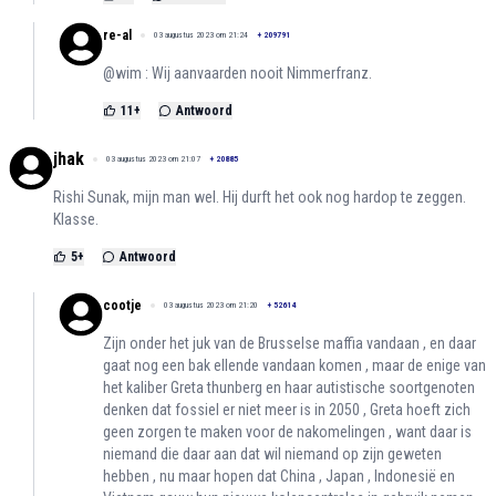
re-al
03 augustus 2023 om 21:24
+
209791
@wim : Wij aanvaarden nooit Nimmerfranz.
11
+
Antwoord
jhak
03 augustus 2023 om 21:07
+
20885
Rishi Sunak, mijn man wel. Hij durft het ook nog hardop te zeggen.
Klasse.
5
+
Antwoord
cootje
03 augustus 2023 om 21:20
+
52614
Zijn onder het juk van de Brusselse maffia vandaan , en daar
gaat nog een bak ellende vandaan komen , maar de enige van
het kaliber Greta thunberg en haar autistische soortgenoten
denken dat fossiel er niet meer is in 2050 , Greta hoeft zich
geen zorgen te maken voor de nakomelingen , want daar is
niemand die daar aan dat wil niemand op zijn geweten
hebben , nu maar hopen dat China , Japan , Indonesië en