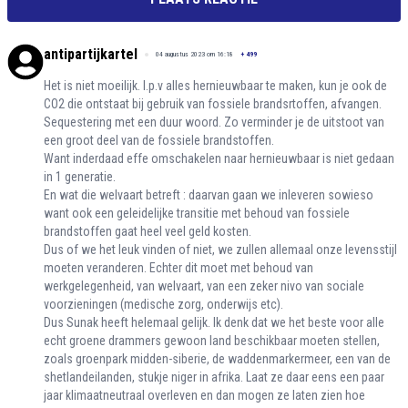
antipartijkartel
04 augustus 2023 om 16:18
+
499
Het is niet moeilijk. I.p.v alles hernieuwbaar te maken, kun je ook de
CO2 die ontstaat bij gebruik van fossiele brandsrtoffen, afvangen.
Sequestering met een duur woord. Zo verminder je de uitstoot van
een groot deel van de fossiele brandstoffen.
Want inderdaad effe omschakelen naar hernieuwbaar is niet gedaan
in 1 generatie.
En wat die welvaart betreft : daarvan gaan we inleveren sowieso
want ook een geleidelijke transitie met behoud van fossiele
brandstoffen gaat heel veel geld kosten.
Dus of we het leuk vinden of niet, we zullen allemaal onze levensstijl
moeten veranderen. Echter dit moet met behoud van
werkgelegenheid, van welvaart, van een zeker nivo van sociale
voorzieningen (medische zorg, onderwijs etc).
Dus Sunak heeft helemaal gelijk. Ik denk dat we het beste voor alle
echt groene drammers gewoon land beschikbaar moeten stellen,
zoals groenpark midden-siberie, de waddenmarkermeer, een van de
shetlandeilanden, stukje niger in afrika. Laat ze daar eens een paar
jaar klimaatneutraal overleven en dan mogen ze laten zien hoe