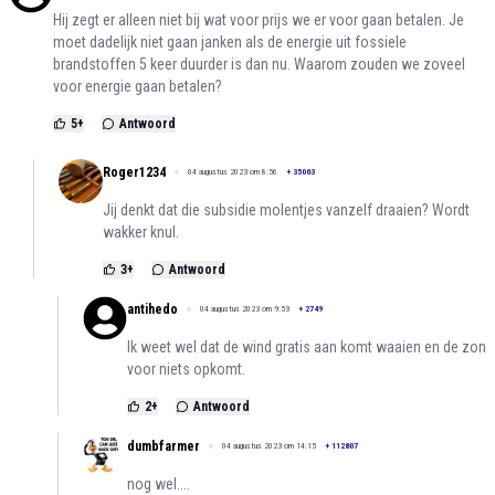
Hij zegt er alleen niet bij wat voor prijs we er voor gaan betalen. Je
moet dadelijk niet gaan janken als de energie uit fossiele
brandstoffen 5 keer duurder is dan nu. Waarom zouden we zoveel
voor energie gaan betalen?
5
+
Antwoord
Roger1234
04 augustus 2023 om 8:56
+
35063
Jij denkt dat die subsidie molentjes vanzelf draaien? Wordt
wakker knul.
3
+
Antwoord
antihedo
04 augustus 2023 om 9:53
+
2749
Ik weet wel dat de wind gratis aan komt waaien en de zon
voor niets opkomt.
2
+
Antwoord
dumbfarmer
04 augustus 2023 om 14:15
+
112807
nog wel....