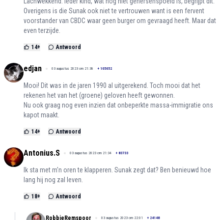
Lachwekkend. Ieder kind, wat nog niet gehersenspoeld is, begrijpt dit.
Overigens is die Sunak ook niet te vertrouwen want is een fervent
voorstander van CBDC waar geen burger om gevraagd heeft. Maar dat
even terzijde.
14
+
Antwoord
edjan
03 augustus 2023 om 21:38
+
105052
Mooi! Dit was in de jaren 1990 al uitgerekend. Toch mooi dat het
rekenen het van het (groene) geloven heeft gewonnen.
Nu ook graag nog even inzien dat onbeperkte massa-immigratie ons
kapot maakt.
14
+
Antwoord
Antonius.S
03 augustus 2023 om 21:34
+
83733
Ik sta met m'n oren te klapperen. Sunak zegt dat? Ben benieuwd hoe
lang hij nog zal leven.
18
+
Antwoord
RobbieRemspoor
03 augustus 2023 om 22:01
+
24148