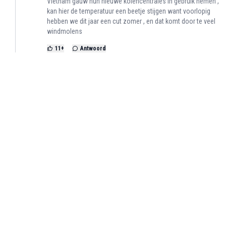
Vietnam gauw hun nieuwe kolencentrales in gebruik nemen ,
kan hier de temperatuur een beetje stijgen want voorlopig
hebben we dit jaar een cut zomer , en dat komt door te veel
windmolens
11
+
Antwoord