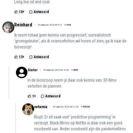
Long live oil and coal.
10
+
Antwoord
Reinhard
04 augustus 2023 om 9:17
+
3929
Ik neem totaal geen kennis van progressief, surrealistisch
'groengeleuter', als ik sciencefiction wil horen of zien, ga ik naar de
bioscoop!
13
+
Antwoord
Gieter
04 augustus 2023 om 10:34
+
4605
In de bioscoop neem je daar ook kennis van; SF-films
vertellen de plannen.
1
+
Antwoord
nehemia
04 augustus 2023 om 11:39
+
535760
Klopt. Er zit vaak veel 'predictive programming' in
verstopt. Black Mirror op Netflix is daar ook een goed
voorbeeld van. Ander voorbeeld zijn die pandemiefilms