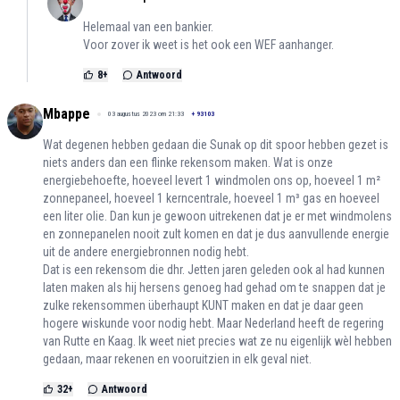
Helemaal van een bankier.
Voor zover ik weet is het ook een WEF aanhanger.
8
+
Antwoord
Mbappe
03 augustus 2023 om 21:33
+
93103
Wat degenen hebben gedaan die Sunak op dit spoor hebben gezet is
niets anders dan een flinke rekensom maken. Wat is onze
energiebehoefte, hoeveel levert 1 windmolen ons op, hoeveel 1 m²
zonnepaneel, hoeveel 1 kerncentrale, hoeveel 1 m³ gas en hoeveel
een liter olie. Dan kun je gewoon uitrekenen dat je er met windmolens
en zonnepanelen nooit zult komen en dat je dus aanvullende energie
uit de andere energiebronnen nodig hebt.
Dat is een rekensom die dhr. Jetten jaren geleden ook al had kunnen
laten maken als hij hersens genoeg had gehad om te snappen dat je
zulke rekensommen überhaupt KUNT maken en dat je daar geen
hogere wiskunde voor nodig hebt. Maar Nederland heeft de regering
van Rutte en Kaag. Ik weet niet precies wat ze nu eigenlijk wèl hebben
gedaan, maar rekenen en vooruitzien in elk geval niet.
32
+
Antwoord