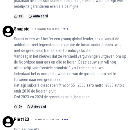
praktisch niks die koe scheten niet mee gerekend want die zijn wel
redelijk te garanderen even als de mijne.
13
+
Antwoord
Snappie
04 augustus 2023 om 1:07
+
4618
Sunak is een wef beffer een young global leader, er zal vanuit de
achterban veel tegenstanders zijn die de brexit onderstrepen, weg
met de green deal transitie en torenhoge kosten.
Vandaag in het nieuws dat ze versneld vergunningen uitgeven om op
de Noordzee naar gas en olie te boren. Deze eeuw zijn wij nog
afhankelijk van fossiele brandstof ,zo luide het nieuws.
Inderdaad het is complete waanzin van de groentjes om het te
forceren naar een great reset.
Het zijn sukkels die roepen fit voor 55 , 2050 zero netto, 2035 auto's
eruit 2030 de boeren eruit.
Gvd 2023 en 2024 de groentjes eruit ,begrepen!
9
+
Antwoord
Piet123
03 augustus 2023 om 22:48
+
6120
Nog een kwart?