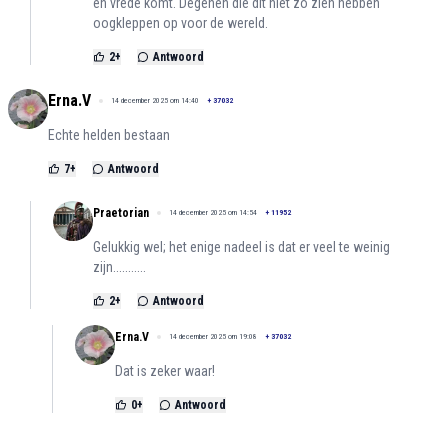
en vrede komt. Degenen die dit niet zo zien hebben
oogkleppen op voor de wereld.
2
+
Antwoord
Erna.V
14 december 2025 om 14:40
+
37032
Echte helden bestaan
7
+
Antwoord
Praetorian
14 december 2025 om 14:54
+
11952
Gelukkig wel; het enige nadeel is dat er veel te weinig
zijn...........
2
+
Antwoord
Erna.V
14 december 2025 om 19:08
+
37032
Dat is zeker waar!
0
+
Antwoord