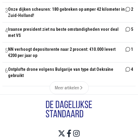
3
Onze dijken scheuren: 180 gebreken op amper 42 kilometer in
2
Zuid-Holland!
4
Iraanse president ziet nu beste omstandigheden voor deal
5
met VS
5
NN verhoogt depositorente naar 2 procent: €10.000 levert
1
€200 per jaar op
6
Ontplofte drone volgens Bulgarije van type dat Oekraïne
4
gebruikt
Meer artikelen