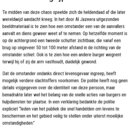
Te midden van deze chaos speelde zich de heldendaad af die later
wereldwijd aandacht kreeg. In het door Al Jazeera uitgezonden
beeldmateriaal is te zien hoe een omstander een van de aanvallers
aanvalt en diens geweer weet af te nemen. Op hetzelfde moment is
op de achtergrond een tweede schutter zichtbaar, die vanaf een
brug op ongeveer 50 tot 100 meter afstand in de richting van de
omstander schiet. Ook is te zien hoe een andere burger wegrent
terwijl hij of zij de arm vasthoudt, duidelijk gewond.
Dat de omstander ondanks direct levensgevaar ingreep, heeft
mogelijk verdere slachtoffers voorkomen. De politie heeft nog geen
details vrijgegeven over de identiteit van deze persoon, maar
benadrukte later wel het belang van de snelle acties van burgers en
hulpdiensten ter plaatse. In een verklaring bedankte de politie
expliciet “leden van het publiek die snel handelden om levens te
beschermen en het gebied veilig te stellen onder uiterst moeilijke
omstandigheden.”