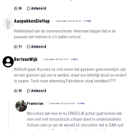
0
+
Antwoord
AanpakkenDieHap
14 december 2025 om 16:28
+
17283
Heldendaad van de overmeesteraar. Helemaal dapper dat ie de
parasiet niet meteen in z’n ballen schoot.
1
+
Antwoord
BertvanWijk
14 december 2025 om 14:41
+
6572
Wellicht gaan Aussies nu ook inzien dat gazanen geen lievertjes zijn
en niet geboren zijn om te werken, maar om letterlijk dood en verderf
te zaaien. Toch maar erkenning Palestijnse staat intrekken????
9
+
Antwoord
Praetorian
14 december 2025 om 14:56
+
11952
Misschien dat men er nu EINDELIJK achter gaat komen dat
men niet met terroristisch schuim dient te onderhandelen.
Schuim ruim je van de wereld af; misschien dat er DAN rust