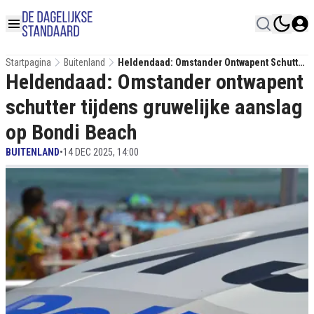
Startpagina
Buitenland
Heldendaad: Omstander Ontwapent Schutter
Heldendaad: Omstander ontwapent
Tijdens Gruwelijke Aanslag Op Bondi Beach
schutter tijdens gruwelijke aanslag
op Bondi Beach
BUITENLAND
•
14 DEC 2025, 14:00