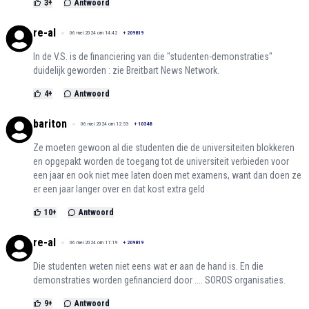
3
+
Antwoord
re-al
06 mei 2024 om 14:42
+
209819
In de V.S. is de financiering van die "studenten-demonstraties"
duidelijk geworden : zie Breitbart News Network.
4
+
Antwoord
bariton
06 mei 2024 om 12:53
+
10348
Ze moeten gewoon al die studenten die de universiteiten blokkeren
en opgepakt worden de toegang tot de universiteit verbieden voor
een jaar en ook niet mee laten doen met examens, want dan doen ze
er een jaar langer over en dat kost extra geld
10
+
Antwoord
re-al
06 mei 2024 om 11:19
+
209819
Die studenten weten niet eens wat er aan de hand is. En die
demonstraties worden gefinancierd door .... SOROS organisaties.
9
+
Antwoord