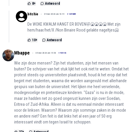
8
+
Antwoord
bitchie
05 mei 2024 om 16:51
+
147485
De WOKE KWALM HANGT ER BOVEN🤣🤮🤮🤮🤮 Met zijn
hem/haar/het/X /Non Binaire Rood gelakte nageltjes🥶
10
+
Antwoord
Mbappe
05 mei 2024 om 15:54
+
93116
Wie zijn deze mensen? Zijn het studenten, zijn het mensen van
buiten? De schrijver van het stuk lijkt het ook niet te weten. Omdat het
protest steeds op universiteiten plaatsvindt, houd ik het erop dat het
begint met studenten, waarna die worden aangevuld met allerhande
gespuis van buiten de universiteit. Het lijken me heel vervelende,
modegevoelige en pretentieuze kinderen. "Gaza" is nu in de mode,
maar ze hadden net zo goed ongerust kunnen zijn over Soedan,
Eritrea of Zuid-Afrika. Alleen is dat nu eenmaal minder interessant
voor de linksen. Waarom? Waarom zijn sommige zaken in de mode
en andere niet? Een feit is dat links het al een jaar of 50 erg
interessant vindt om tegen Israël te schoppen.