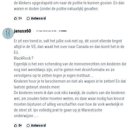
de klinkers opgestapeld om naar de politie te kunnen gooien. En dan
waren er doden (onder de politie natuurlijk) gevallen.
1
+
Antwoord
janusx60
07 mei 2024 om 10:08
+
29404
Er zit een trend in, valt het jullie ook niet op, dit soort ellende begint
altijd in de VS, dan waait het over naar Canada en dan komt het in de
EU.
BlackRock ?
Eigenlijk is het een schending van de mensenrechten om kinderen die
nog niet wereldwijs zijn, vol te gieten met desinformatie en ze
vervolgens op te zetten tegen je eigen instituut.....
Kinderen hoor je te beschermen en niet als wapen in te zetten! En dat
laatste gebeurt steeds meer.
De kinderen neem ik dan ook niks kwalijk, de ouders van die kinderen
wel, zei zouden beter moeten weten, en daar waar nodig hun kroost
moeten bijsturen of uitleg verschaffen over hoe de vork werkelijk in
de steel zit. Ipv volledig prat te gaan op je Marxistische
onderwijzer......
0
+
Antwoord