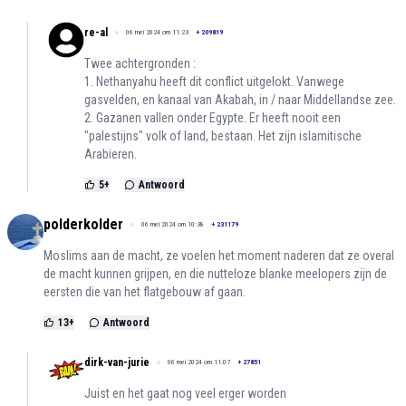
re-al
06 mei 2024 om 11:23
+
209819
Twee achtergronden :
1. Nethanyahu heeft dit conflict uitgelokt. Vanwege
gasvelden, en kanaal van Akabah, in / naar Middellandse zee.
2. Gazanen vallen onder Egypte. Er heeft nooit een
"palestijns" volk of land, bestaan. Het zijn islamitische
Arabieren.
5
+
Antwoord
polderkolder
06 mei 2024 om 10:38
+
231179
Moslims aan de macht, ze voelen het moment naderen dat ze overal
de macht kunnen grijpen, en die nutteloze blanke meelopers zijn de
eersten die van het flatgebouw af gaan.
13
+
Antwoord
dirk-van-jurie
06 mei 2024 om 11:07
+
27851
Juist en het gaat nog veel erger worden