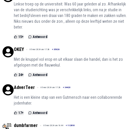
Linkse troep op de universiteit. Was 60 jaar geleden al zo. Afhankelijk
van de studierichting was je verschrikkelijk links, om na je studie in
het bedrijfsleven een draai van 180 graden te maken en zakken vullen.
Niks nieuws dus onder de zon , alleen op deze leeftijd weten ze niet
beter.
15
+
Antwoord
OKEY
05 mei 2024 om 17:38
+
35026
Met de knuppel vol erop en uit elkaar slaan die handel, dan is het zo
afgelopen met die flauwekul.
24
+
Antwoord
AdverTeer
05 mei 2024 om 17:28
+
34420
Het is een kleine stap van een Gutmensch naar een collaborerende
jodenhater.
17
+
Antwoord
dumbfarmer
05 mei 2024 om 16:44
+
112818