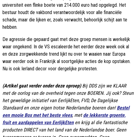
universiteit een flinke boete van 214.000 euro had opgelegd. Het
bestuur houdt de vakbond verantwoordelijk voor alle financiële
schade, maar die lijken er, zoals verwacht, behoorlijk schijt aan te
hebben.
De agressie die gepaard gaat met deze groep mensen is werkelijk
waar ongekend. In de VS escaleerde het eerder deze week ook al
en deze zorgwekkende trend lijkt nu over te waaien naar Europa
waar eerder ook in Frankrijk al soortgelijke acties de kop opstaken.
Nu is ook Ierland decor voor dergelijke protesten.
(Artikel gaat verder onder deze oproep)
Bij DDS zijn we KLAAR
met de oorlog van de overheid tegen onze BOEREN. Jij ook? Steun
het geweldige initiatief van EerlijkEten, FVD, De Dagelijkse
Standaard en onze eigen trotse Nederlandse boeren dan!
Bestel
een mooie Box met het beste vlees
, met
de lekkerste groente,
fruit en aardappelen van EerlijkEten
en krijg al die fantastische
producten DIRECT van het land van de Nederlandse boer. Geen