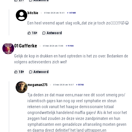
27
+
Antwoord
bitchie
05 mei 2024 om 16:41
+
147485
Een heel vreemd apart slag volk,,dat zie je toch zo🤦🏻‍♀️⁉️🤣😂
16
+
Antwoord
01Gafferke
05 mei 2024 om 15:46
+
91906
Gelijk de kop in drukken en hard optreden is het zo over. Bedanken de
volgens actievoerders zich wel!
18
+
Antwoord
megaman275
05 mei 2024 om 16:07
+
55783
Tja deden ze dat maar eens,maar nee dit soort smerig pro/
islamitisch gajes kan nog op veel symphatie en steun
rekenen ook vanuit het haagse demissionaire totaal
ongrondwettelijk handelend maffia gajes! Als ik het voor het
zeggen had zouden ze deze vieze zandprimaten en hun
symphatisanten een genadeloze afranseling moeten geven
en daarna direct definitief het land uittrappen,en