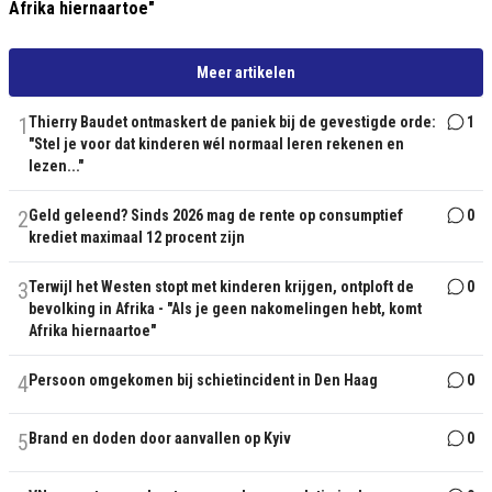
Afrika hiernaartoe"
Meer artikelen
1
Thierry Baudet ontmaskert de paniek bij de gevestigde orde:
1
"Stel je voor dat kinderen wél normaal leren rekenen en
lezen..."
2
Geld geleend? Sinds 2026 mag de rente op consumptief
0
krediet maximaal 12 procent zijn
3
Terwijl het Westen stopt met kinderen krijgen, ontploft de
0
bevolking in Afrika - "Als je geen nakomelingen hebt, komt
Afrika hiernaartoe"
4
Persoon omgekomen bij schietincident in Den Haag
0
5
Brand en doden door aanvallen op Kyiv
0