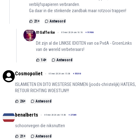
verblijfspapieren verbranden.
Ga daar in die stinkende zandbak maar rotzooi trappen!
21
+
Antwoord
01Gafferke
05 mei 2024 om 16:18
+
91906
Dit zijn al die LINKSE IDIOTEN van oa PvdA - GroenLinks
van de wereld verbeteraars!
14
+
Antwoord
Cosmopoliet
05 mei 2024 om 15:38
+
55310
ISLAMIETEN EN DITO WESTERSE NORMEN (joods-christelijk) HATERS,
RETOUR RICHTING WOESTIJN!!!
26
+
Antwoord
benalberts
05 mei 2024 om 15:38
+
27381
schoonvegen die niksnutten
21
+
Antwoord