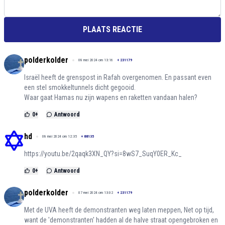
PLAATS REACTIE
polderkolder
08 mei 2024 om 13:16
+
231179
Israël heeft de grenspost in Rafah overgenomen. En passant even
een stel smokkeltunnels dicht gegooid.
Waar gaat Hamas nu zijn wapens en raketten vandaan halen?
0
+
Antwoord
hd
08 mei 2024 om 12:35
+
88135
https://youtu.be/2qaqk3XN_QY?si=8wS7_SuqY0ER_Kc_
0
+
Antwoord
polderkolder
07 mei 2024 om 13:02
+
231179
Met de UVA heeft de demonstranten weg laten meppen, Net op tijd,
want de 'demonstranten' hadden al de halve straat opengebroken en