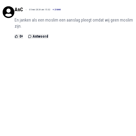
AnC
05 mei 2024 om 15:32
+
21644
En janken als een moslim een aanslag pleegt omdat wij geen moslim
zijn.
0
+
Antwoord