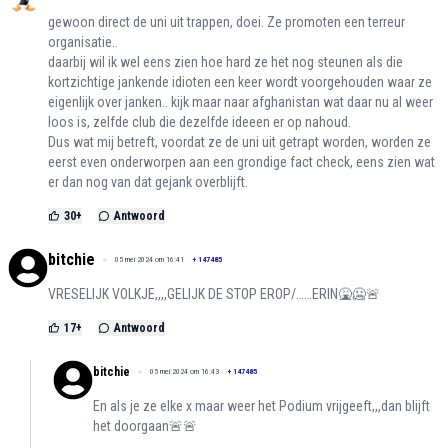
gewoon direct de uni uit trappen, doei. Ze promoten een terreur
organisatie..
daarbij wil ik wel eens zien hoe hard ze het nog steunen als die
kortzichtige jankende idioten een keer wordt voorgehouden waar ze
eigenlijk over janken.. kijk maar naar afghanistan wat daar nu al weer
loos is, zelfde club die dezelfde ideeen er op nahoud.
Dus wat mij betreft, voordat ze de uni uit getrapt worden, worden ze
eerst even onderworpen aan een grondige fact check, eens zien wat
er dan nog van dat gejank overblijft.
30
+
Antwoord
bitchie
05 mei 2024 om 16:41
+
147485
VRESELIJK VOLKJE,,,,GELIJK DE STOP EROP/……ERIN🤮🥶🚨
17
+
Antwoord
bitchie
05 mei 2024 om 16:43
+
147485
En als je ze elke x maar weer het Podium vrijgeeft,,,dan blijft
het doorgaan🚨🚨