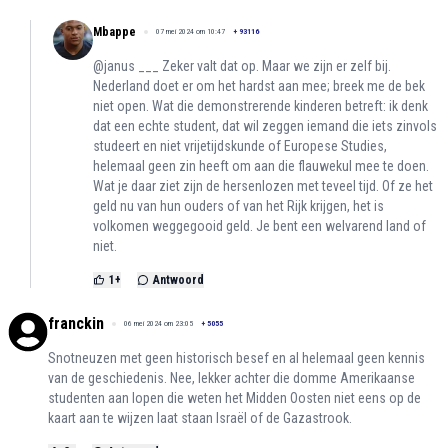
Mbappe
07 mei 2024 om 10:47
+
93116
@janus ___ Zeker valt dat op. Maar we zijn er zelf bij.
Nederland doet er om het hardst aan mee; breek me de bek
niet open. Wat die demonstrerende kinderen betreft: ik denk
dat een echte student, dat wil zeggen iemand die iets zinvols
studeert en niet vrijetijdskunde of Europese Studies,
helemaal geen zin heeft om aan die flauwekul mee te doen.
Wat je daar ziet zijn de hersenlozen met teveel tijd. Of ze het
geld nu van hun ouders of van het Rijk krijgen, het is
volkomen weggegooid geld. Je bent een welvarend land of
niet.
1
+
Antwoord
franckin
06 mei 2024 om 23:05
+
5055
Snotneuzen met geen historisch besef en al helemaal geen kennis
van de geschiedenis. Nee, lekker achter die domme Amerikaanse
studenten aan lopen die weten het Midden Oosten niet eens op de
kaart aan te wijzen laat staan Israël of de Gazastrook.