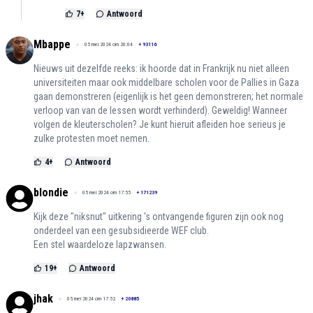
7
+
Antwoord
Mbappe
05 mei 2024 om 20:04
+
93116
Nieuws uit dezelfde reeks: ik hoorde dat in Frankrijk nu niet alleen
universiteiten maar ook middelbare scholen voor de Pallies in Gaza
gaan demonstreren (eigenlijk is het geen demonstreren; het normale
verloop van van de lessen wordt verhinderd). Geweldig! Wanneer
volgen de kleuterscholen? Je kunt hieruit afleiden hoe serieus je
zulke protesten moet nemen.
4
+
Antwoord
blondie
05 mei 2024 om 17:55
+
171239
Kijk deze "niksnut" uitkering 's ontvangende figuren zijn ook nog
onderdeel van een gesubsidieerde WEF club.
Een stel waardeloze lapzwansen.
19
+
Antwoord
jhak
05 mei 2024 om 17:52
+
20885