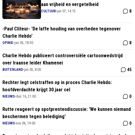
aan vrijheid en vergetelheid
8
CULTUUR
•
jan 07, 14:15
-Paul Cliteur- 'De laffe houding van overheden tegenover
Charlie Hebdo'
8
OPINIE
•
jan 05, 18:30
Charlie Hebdo publiceert controversiële cartoonwedstrijd
over Iraanse leider Khamenei
45
BUITENLAND
•
jan 05, 8:00
Rechter legt celstraffen op in proces Charlie Hebdo:
hoofdverdachte krijgt 30 jaar cel
0
NIEUWS
•
dec 16, 21:00
Rutte reageert op spotprentendiscussie: 'We kunnen niemand
beschermen tegen belediging'
0
NIEUWS
•
nov 06, 19:00