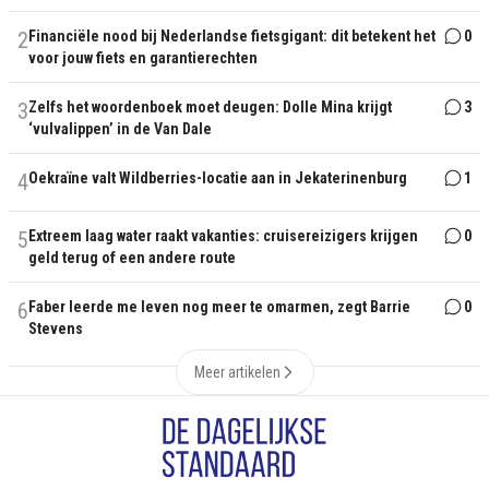
2
Financiële nood bij Nederlandse fietsgigant: dit betekent het
0
voor jouw fiets en garantierechten
3
Zelfs het woordenboek moet deugen: Dolle Mina krijgt
3
‘vulvalippen’ in de Van Dale
4
Oekraïne valt Wildberries-locatie aan in Jekaterinenburg
1
5
Extreem laag water raakt vakanties: cruisereizigers krijgen
0
geld terug of een andere route
6
Faber leerde me leven nog meer te omarmen, zegt Barrie
0
Stevens
Meer artikelen