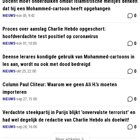
Docent moet onderduiken omdat islamistische meisjes denken
dat hij een Mohammed-cartoon heeft opgehangen
0
NIEUWS
•
nov 05, 9:42
Proces over aanslag Charlie Hebdo opgeschort:
hoofdverdachte test positief op coronavirus
0
NIEUWS
•
nov 01, 10:00
Deense lerares kondigde gebruik van Mohammed-cartoons in
les aan, wordt nu ook met dood bedreigd
0
NIEUWS
•
okt 25, 22:00
Column Paul Cliteur: Waarom we geen Ali H.’s moeten
importeren
0
NIEUWS
•
sep 27, 15:00
Verdachte steekpartij in Parijs blijkt 'onvervalste terrorist' en
had wel degelijk de redactie van Charlie Hebdo als doelwit!
0
NIEUWS
•
sep 26, 16:00
Meer artikelen