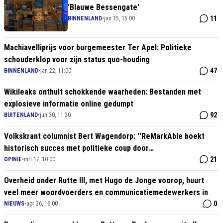
'Blauwe Bessengate'
11
BINNENLAND
•
jan 15, 15:00
Machiavelliprijs voor burgemeester Ter Apel: Politieke
schouderklop voor zijn status quo-houding
47
BINNENLAND
•
jan 22, 11:00
Wikileaks onthult schokkende waarheden: Bestanden met
explosieve informatie online gedumpt
92
BUITENLAND
•
jun 30, 11:30
Volkskrant columnist Bert Wagendorp: ''ReMarkAble boekt
historisch succes met politieke coup door
BoerBurgerBeweging''
21
OPINIE
•
mrt 17, 10:00
Overheid onder Rutte III, met Hugo de Jonge voorop, huurt
veel meer woordvoerders en communicatiemedewerkers in
0
NIEUWS
•
apr 26, 16:00