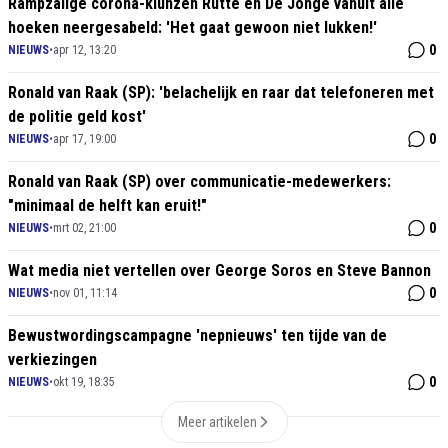
Rampzalige corona-klunzen Rutte en De Jonge vanuit alle
hoeken neergesabeld: 'Het gaat gewoon niet lukken!'
0
NIEUWS
•
apr 12, 13:20
Ronald van Raak (SP): 'belachelijk en raar dat telefoneren met
de politie geld kost'
0
NIEUWS
•
apr 17, 19:00
Ronald van Raak (SP) over communicatie-medewerkers:
"minimaal de helft kan eruit!"
0
NIEUWS
•
mrt 02, 21:00
Wat media niet vertellen over George Soros en Steve Bannon
0
NIEUWS
•
nov 01, 11:14
Bewustwordingscampagne 'nepnieuws' ten tijde van de
verkiezingen
0
NIEUWS
•
okt 19, 18:35
Meer artikelen