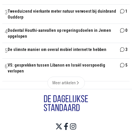
3
Tweeduizend vierkante meter natuur verwoest bij duinbrand
1
Ouddorp
4
Dodental Houthi-aanvallen op regeringsdoelen in Jemen
0
opgelopen
5
De slimste manier om overal mobiel internet te hebben
3
6
VS: gesprekken tussen Libanon en Israël voorspoedig
5
verlopen
Meer artikelen