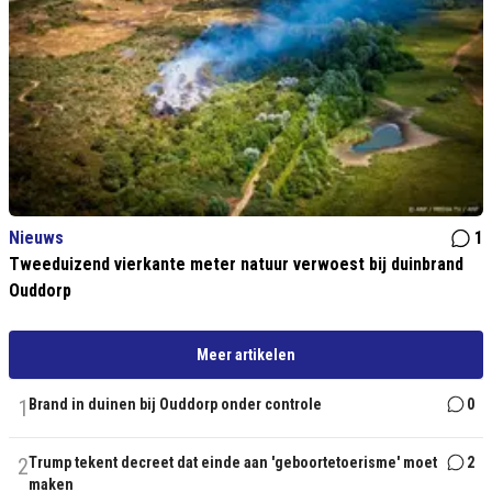
Nieuws
1
Tweeduizend vierkante meter natuur verwoest bij duinbrand
Ouddorp
Meer artikelen
1
Brand in duinen bij Ouddorp onder controle
0
2
Trump tekent decreet dat einde aan 'geboortetoerisme' moet
2
maken