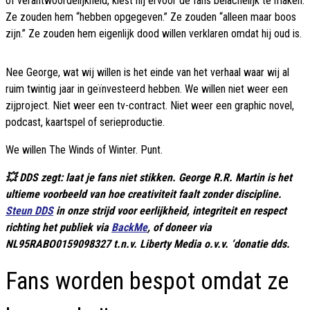
of verantwoordelijkheid, kiest hij ervoor de fans belachelijk te maken.
Ze zouden hem “hebben opgegeven.” Ze zouden “alleen maar boos
zijn.” Ze zouden hem eigenlijk dood willen verklaren omdat hij oud is.
Nee George, wat wij willen is het einde van het verhaal waar wij al
ruim twintig jaar in geïnvesteerd hebben. We willen niet weer een
zijproject. Niet weer een tv-contract. Niet weer een graphic novel,
podcast, kaartspel of serieproductie.
We willen The Winds of Winter. Punt.
💥 DDS zegt: laat je fans niet stikken. George R.R. Martin is het
ultieme voorbeeld van hoe creativiteit faalt zonder discipline.
Steun DDS
in onze strijd voor eerlijkheid, integriteit en respect
richting het publiek via
BackMe
, of doneer via
NL95RABO0159098327 t.n.v. Liberty Media o.v.v. ‘donatie dds.
Fans worden bespot omdat ze