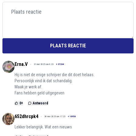
PLAATS REACTIE
Erna.V
31 mei 2025 om 6:23
+
37264
Hij is niet de enige schrijver die dit doet helaas.
Persoonlijk vind ik dat schandalig.
Maak je werk af.
Fans hebben geld uitgegeven
0
+
Antwoord
652dhrcpk4
30 mei 2025 om 17:23
+
16956
Lekker belangrijk. Wat een nieuws