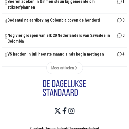
3
Boeren zoeken in Ommen steun bij gemeente om
1
stikstofplannen
4
Dodental na aardbeving Colombia boven de honderd
0
5
Nog vier groepen van elk 20 Nederlanders van Sawadee in
0
Colombia
6
VS hadden in juli heetste maand sinds begin metingen
4
Meer artikelen
Contact
•
Privacy beleid
•
Reageerdersbeleid