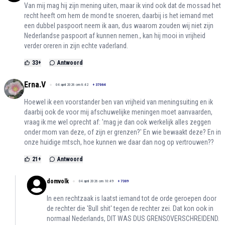
Van mij mag hij zijn mening uiten, maar ik vind ook dat de mossad het
recht heeft om hem de mond te snoeren, daarbij is het iemand met
een dubbel paspoort neem ik aan, dus waarom zouden wij niet zijn
Nederlandse paspoort af kunnen nemen., kan hij mooi in vrijheid
verder oreren in zijn echte vaderland.
33
+
Antwoord
Erna.V
04 april 2026 om 8:42
+
37064
Hoewel ik een voorstander ben van vrijheid van meningsuiting en ik
daarbij ook de voor mij afschuwelijke meningen moet aanvaarden,
vraag ik me wel oprecht af: 'mag je dan ook werkelijk alles zeggen
onder mom van deze, of zijn er grenzen?' En wie bewaakt deze? En in
onze huidige mtsch, hoe kunnen we daar dan nog op vertrouwen??
21
+
Antwoord
domvolk
04 april 2026 om 10:49
+
7309
In een rechtzaak is laatst iemand tot de orde geroepen door
de rechter die 'Bull shit' tegen de rechter zei. Dat kon ook in
normaal Nederlands, DIT WAS DUS GRENSOVERSCHREIDEND.