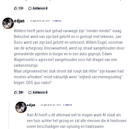
13
+
Antwoord
edjan
04 april 2026 om 13:01
+
105113
Wilders heeft jaren last gehad vanwege zijn "minder minder" vraag.
Nekschot werd van zijn bed gelicht en is gestopt met tekenen, Jan
Roos werd van zijn bed gelicht en ontvoerd, Willem Engel, voorman
van de actiegroep Viruswaarheid, werd op straat aangehouden door
gemaskerde agenten in burger en in een auto gepropt, Edwin
Wagensveld is agressief aangehouden voor het dragen van een
varkensmutsje.
Maar uitgerekend het stuk stront dat roept dat Hitler "zijn karwei had
moeten afmaken" moet natuurlijk weer "vrijheid van meningsuiting"
krijgen. DDS quo vadis?
28
+
Antwoord
edjan
04 april 2026 om 13:03
+
105113
Aan AI hoeft u dit allemaal niet te vragen want AI staat als
een huis achter het gezag en zal alle mensen die ik hierboven
noem beschuldigen van opruiing en haatzaaien.