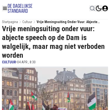
Startpagina
Cultuur
Vrije Meningsuiting Onder Vuur: Abjecte
Vrije meningsuiting onder vuur:
Speech Op De Dam Is Walgelijk, Maar Mag Niet
Verboden Worden
abjecte speech op de Dam is
walgelijk, maar mag niet verboden
worden
CULTUUR
•
04 APR , 8:30