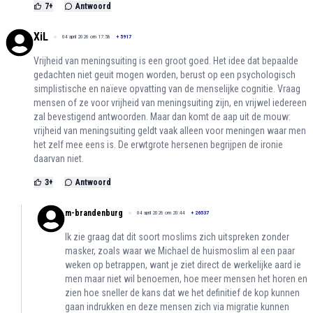
7
+
Antwoord
XiL
04 april 2026 om 17:58
+
5917
Vrijheid van meningsuiting is een groot goed. Het idee dat bepaalde
gedachten niet geuit mogen worden, berust op een psychologisch
simplistische en naïeve opvatting van de menselijke cognitie. Vraag
mensen of ze voor vrijheid van meningsuiting zijn, en vrijwel iedereen
zal bevestigend antwoorden. Maar dan komt de aap uit de mouw:
vrijheid van meningsuiting geldt vaak alleen voor meningen waar men
het zelf mee eens is. De erwtgrote hersenen begrijpen de ironie
daarvan niet.
3
+
Antwoord
m-brandenburg
04 april 2026 om 20:44
+
26537
Ik zie graag dat dit soort moslims zich uitspreken zonder
masker, zoals waar we Michael de huismoslim al een paar
weken op betrappen, want je ziet direct de werkelijke aard ie
men maar niet wil benoemen, hoe meer mensen het horen en
zien hoe sneller de kans dat we het definitief de kop kunnen
gaan indrukken en deze mensen zich via migratie kunnen