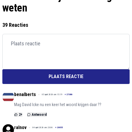
weten
39 Reacties
PLAATS REACTIE
benalberts
05 april 2026 om 15:19
+
27386
Mag David Icke nu een keer het woord krijgen daar ??
2
+
Antwoord
ralnov
04 april 2026 om 23:06
+
20055