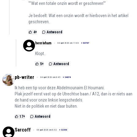
""Wat een totale onzin wordt er geschreven""
Je bedoelt: Wat een onzin wordt er hierboven in het artikel
geschreven.
4
+
Antwoord
henrivham
04 april 2026 om 11:43
+
63767
Klopt.
5
+
Antwoord
pb-writer
04 april 2026 om 8:45
+
34674
Ik heb een tip voor deze Abdelmounaim El Houmani.
Plak jezelf eerst vast op de Utrechtse baan / A12, dan is er niets aan
de hand voor onze linkse leegschedels.
Niet in de politiek en niet daar buiten.
17
+
Antwoord
Sarcoff
04 april 2026 om 8:42
+
32350