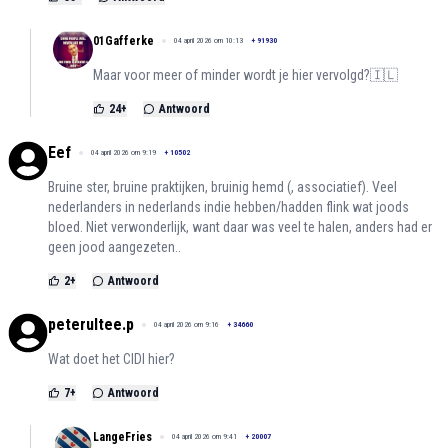
01Gafferke
04 april 2026 om 10:13
+
91930
Maar voor meer of minder wordt je hier vervolgd?🇮🇱
24
+
Antwoord
Eef
04 april 2026 om 9:19
+
10502
Bruine ster, bruine praktijken, bruinig hemd (, associatief). Veel
nederlanders in nederlands indie hebben/hadden flink wat joods
bloed. Niet verwonderlijk, want daar was veel te halen, anders had er
geen jood aangezeten..
2
+
Antwoord
peterultee.p
04 april 2026 om 9:16
+
34660
Wat doet het CIDI hier?
7
+
Antwoord
LangeFries
04 april 2026 om 9:41
+
20007