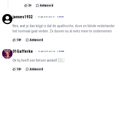
5
+
Antwoord
jannes1932
04 april 2026 om 8:37
+
27191
Nee, wat je dan krijgt is dat de apathische, dove en blinde nederlander
het normaal gaat vinden. Ze durven nu al niets meer te ondernemen.
18
+
Antwoord
01Gafferke
04 april 2026 om 8:34
+
91930
Ok hij heeft een fietsen winkel!🇮🇱
18
+
Antwoord