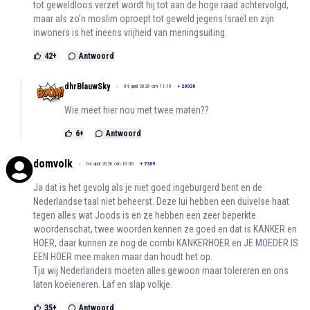
tot geweldloos verzet wordt hij tot aan de hoge raad achtervolgd,
maar als zo’n moslim oproept tot geweld jegens Israël en zijn
inwoners is het ineens vrijheid van meningsuiting.
42
+
Antwoord
dhrBlauwSky
04 april 2026 om 11:10
+
20030
Wie meet hier nou met twee maten??
6
+
Antwoord
domvolk
04 april 2026 om 10:06
+
7309
Ja dat is het gevolg als je niet goed ingeburgerd bent en de
Nederlandse taal niet beheerst. Deze lui hebben een duivelse haat
tegen alles wat Joods is en ze hebben een zeer beperkte
woordenschat, twee woorden kennen ze goed en dat is KANKER en
HOER, daar kunnen ze nog de combi KANKERHOER en JE MOEDER IS
EEN HOER mee maken maar dan houdt het op.
Tja wij Nederlanders moeten alles gewoon maar tolereren en ons
laten koeieneren. Laf en slap volkje.
35
+
Antwoord