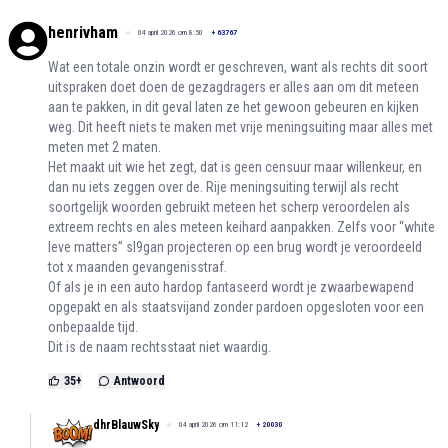
henrivham
04 april 2026 om 8:50
+
63767
Wat een totale onzin wordt er geschreven, want als rechts dit soort
uitspraken doet doen de gezagdragers er alles aan om dit meteen
aan te pakken, in dit geval laten ze het gewoon gebeuren en kijken
weg. Dit heeft niets te maken met vrije meningsuiting maar alles met
meten met 2 maten.
Het maakt uit wie het zegt, dat is geen censuur maar willenkeur, en
dan nu iets zeggen over de. Rije meningsuiting terwijl als recht
soortgelijk woorden gebruikt meteen het scherp veroordelen als
extreem rechts en ales meteen keihard aanpakken. Zelfs voor “white
leve matters” sl9gan projecteren op een brug wordt je veroordeeld
tot x maanden gevangenisstraf.
Of als je in een auto hardop fantaseerd wordt je zwaarbewapend
opgepakt en als staatsvijand zonder pardoen opgesloten voor een
onbepaalde tijd.
Dit is de naam rechtsstaat niet waardig.
35
+
Antwoord
dhrBlauwSky
04 april 2026 om 11:12
+
20030