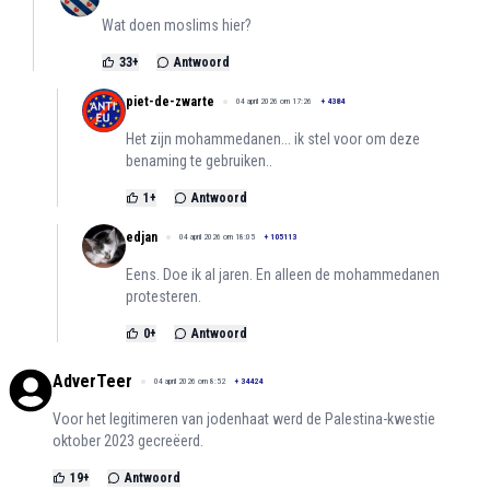
Wat doen moslims hier?
33
+
Antwoord
piet-de-zwarte
04 april 2026 om 17:26
+
4384
Het zijn mohammedanen... ik stel voor om deze
benaming te gebruiken..
1
+
Antwoord
edjan
04 april 2026 om 18:05
+
105113
Eens. Doe ik al jaren. En alleen de mohammedanen
protesteren.
0
+
Antwoord
AdverTeer
04 april 2026 om 8:52
+
34424
Voor het legitimeren van jodenhaat werd de Palestina-kwestie
oktober 2023 gecreëerd.
19
+
Antwoord