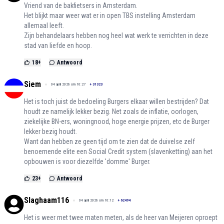
Vriend van de bakfietsers in Amsterdam.
Het blijkt maar weer wat er in open TBS instelling Amsterdam
allemaal leeft.
Zijn behandelaars hebben nog heel wat werk te verrichten in deze
stad van liefde en hoop.
18
+
Antwoord
Siem
04 april 2026 om 10:27
+
31323
Het is toch juist de bedoeling Burgers elkaar willen bestrijden? Dat
houdt ze namelijk lekker bezig. Net zoals de inflatie, oorlogen,
ziekelijke BN-ers, woningnood, hoge energie prijzen, etc de Burger
lekker bezig houdt.
Want dan hebben ze geen tijd om te zien dat de duivelse zelf
benoemende elite een Social Credit system (slavenketting) aan het
opbouwen is voor diezelfde 'domme' Burger.
23
+
Antwoord
Slaghaam116
04 april 2026 om 10:12
+
62494
Het is weer met twee maten meten, als de heer van Meijeren oproept