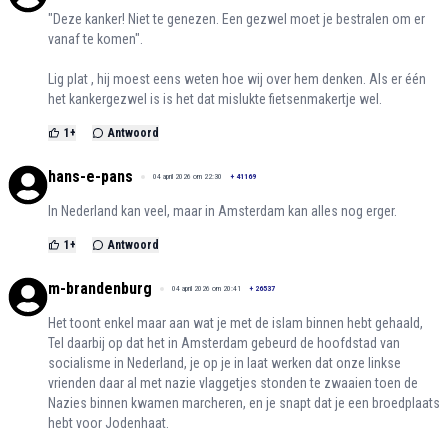
"Deze kanker! Niet te genezen. Een gezwel moet je bestralen om er
vanaf te komen".
Lig plat , hij moest eens weten hoe wij over hem denken. Als er één
het kankergezwel is is het dat mislukte fietsenmakertje wel.
1
+
Antwoord
hans-e-pans
04 april 2026 om 22:30
+
41169
In Nederland kan veel, maar in Amsterdam kan alles nog erger.
1
+
Antwoord
m-brandenburg
04 april 2026 om 20:41
+
26537
Het toont enkel maar aan wat je met de islam binnen hebt gehaald,
Tel daarbij op dat het in Amsterdam gebeurd de hoofdstad van
socialisme in Nederland, je op je in laat werken dat onze linkse
vrienden daar al met nazie vlaggetjes stonden te zwaaien toen de
Nazies binnen kwamen marcheren, en je snapt dat je een broedplaats
hebt voor Jodenhaat.