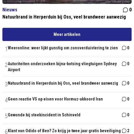
Nieuws
0
Natuurbrand in Herperduin bij Oss, veel brandweer aanwezig
Meer artikelen
1
Weeronline: weer lijkt gunstig om zonsverduistering te zien
0
2
Autoriteiten onderzoeken bijna-botsing vliegtuigen Sydney
0
Airport
3
Natuurbrand in Herperduin bij Oss, veel brandweer aanwezig
0
4
Geen reactie VS op eisen voor Hormuz-akkoord Iran
0
5
Gewonde bij steekincident in Schinveld
0
6
Klant van Odido of Ben? Zo krijg je twee jaar gratis beveiliging
2