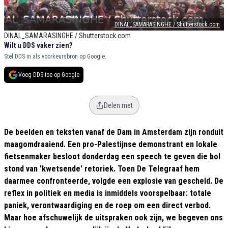
DINAL_SAMARASINGHE / Shutterstock.com
DINAL_SAMARASINGHE / Shutterstock.com
Wilt u DDS vaker zien?
Stel DDS in als voorkeursbron op Google.
Voeg DDS toe op Google
Delen met
De beelden en teksten vanaf de Dam in Amsterdam zijn ronduit
maagomdraaiend. Een pro-Palestijnse demonstrant en lokale
fietsenmaker besloot donderdag een speech te geven die bol
stond van 'kwetsende' retoriek. Toen De Telegraaf hem
daarmee confronteerde, volgde een explosie van gescheld. De
reflex in politiek en media is inmiddels voorspelbaar: totale
paniek, verontwaardiging en de roep om een direct verbod.
Maar hoe afschuwelijk de uitspraken ook zijn, we begeven ons