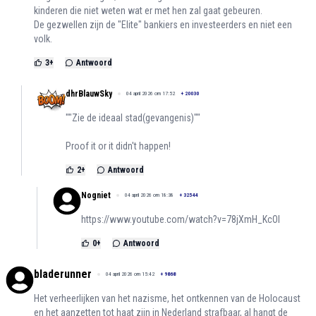
kinderen die niet weten wat er met hen zal gaat gebeuren.
De gezwellen zijn de "Elite" bankiers en investeerders en niet een
volk.
3
+
Antwoord
dhrBlauwSky
04 april 2026 om 17:52
+
20030
""Zie de ideaal stad(gevangenis)""
Proof it or it didn't happen!
2
+
Antwoord
Nogniet
04 april 2026 om 18:38
+
32544
https://www.youtube.com/watch?v=78jXmH_KcOI
0
+
Antwoord
bladerunner
04 april 2026 om 15:42
+
9868
Het verheerlijken van het nazisme, het ontkennen van de Holocaust
en het aanzetten tot haat zijn in Nederland strafbaar, al hangt de