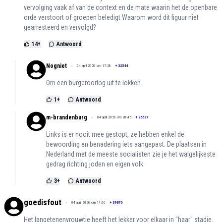
vervolging vaak af van de context en de mate waarin het de openbare
orde verstoort of groepen beledigt Waarom word dit figuur niet
gearresteerd en vervolgd?
14
+
Antwoord
Nogniet
04 april 2026 om 17:28
+
32544
Om een burgeroorlog uit te lokken.
1
+
Antwoord
m-brandenburg
04 april 2026 om 20:45
+
26537
Links is er nooit mee gestopt, ze hebben enkel de
bewoording en benadering iets aangepast. De plaatsen in
Nederland met de meeste socialisten zie je het walgelijkeste
gedrag richting joden en eigen volk.
3
+
Antwoord
goedisfout
04 april 2026 om 14:06
+
39876
Het langetenenvrouwtje heeft het lekker voor elkaar in "haar" stadje.