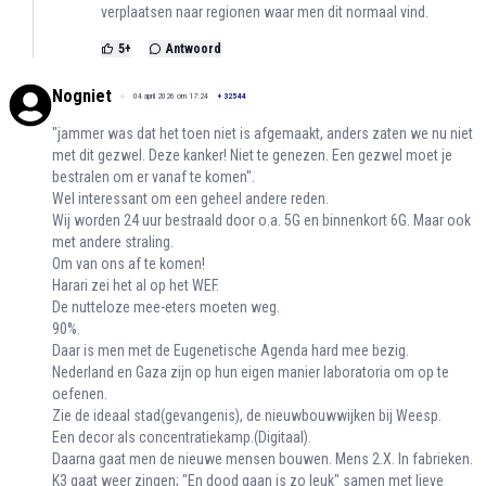
verplaatsen naar regionen waar men dit normaal vind.
5
+
Antwoord
Nogniet
04 april 2026 om 17:24
+
32544
"jammer was dat het toen niet is afgemaakt, anders zaten we nu niet
met dit gezwel. Deze kanker! Niet te genezen. Een gezwel moet je
bestralen om er vanaf te komen".
Wel interessant om een geheel andere reden.
Wij worden 24 uur bestraald door o.a. 5G en binnenkort 6G. Maar ook
met andere straling.
Om van ons af te komen!
Harari zei het al op het WEF.
De nutteloze mee-eters moeten weg.
90%.
Daar is men met de Eugenetische Agenda hard mee bezig.
Nederland en Gaza zijn op hun eigen manier laboratoria om op te
oefenen.
Zie de ideaal stad(gevangenis), de nieuwbouwwijken bij Weesp.
Een decor als concentratiekamp.(Digitaal).
Daarna gaat men de nieuwe mensen bouwen. Mens 2.X. In fabrieken.
K3 gaat weer zingen; "En dood gaan is zo leuk" samen met lieve