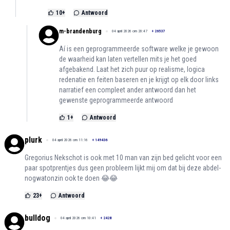
10
+
Antwoord
m-brandenburg
04 april 2026 om 20:47
+
26537
Aí is een geprogrammeerde software welke je gewoon
de waarheid kan laten vertellen mits je het goed
afgebakend. Laat het zich puur op realisme, logica
redenatie en feiten baseren en je krijgt op elk door links
narratief een compleet ander antwoord dan het
gewenste geprogrammeerde antwoord
1
+
Antwoord
plurk
04 april 2026 om 11:16
+
149436
Gregorius Nekschot is ook met 10 man van zijn bed gelicht voor een
paar spotprentjes dus geen probleem lijkt mij om dat bij deze abdel-
nogwatonzin ook te doen 😂😂
23
+
Antwoord
bulldog
04 april 2026 om 10:41
+
2428