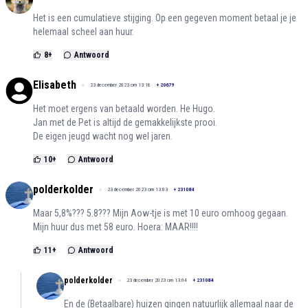
Het is een cumulatieve stijging. Op een gegeven moment betaal je je
helemaal scheel aan huur.
8
+
Antwoord
Elisabeth
23 december 2023 om 13:18
+
20679
Het moet ergens van betaald worden. He Hugo.
Jan met de Pet is altijd de gemakkelijkste prooi.
De eigen jeugd wacht nog wel jaren.
10
+
Antwoord
polderkolder
23 december 2023 om 13:03
+
231084
Maar 5,8%??? 5.8??? Mijn Aow-tje is met 10 euro omhoog gegaan.
Mijn huur dus met 58 euro. Hoera: MAAR!!!!
11
+
Antwoord
polderkolder
23 december 2023 om 13:04
+
231084
En de (Betaalbare) huizen gingen natuurlijk allemaal naar de