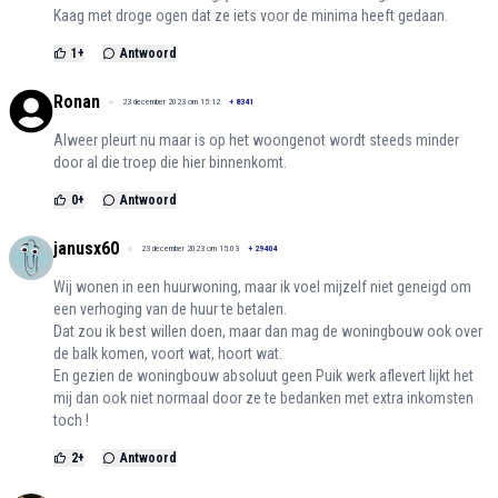
Kaag met droge ogen dat ze iets voor de minima heeft gedaan.
1
+
Antwoord
Ronan
23 december 2023 om 15:12
+
8341
Alweer pleurt nu maar is op het woongenot wordt steeds minder
door al die troep die hier binnenkomt.
0
+
Antwoord
janusx60
23 december 2023 om 15:03
+
29404
Wij wonen in een huurwoning, maar ik voel mijzelf niet geneigd om
een verhoging van de huur te betalen.
Dat zou ik best willen doen, maar dan mag de woningbouw ook over
de balk komen, voort wat, hoort wat.
En gezien de woningbouw absoluut geen Puik werk aflevert lijkt het
mij dan ook niet normaal door ze te bedanken met extra inkomsten
toch !
2
+
Antwoord