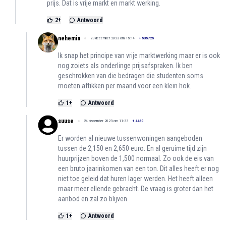
prijs. Dat is vrije markt en markt werking.
2
+
Antwoord
nehemia
23 december 2023 om 15:14
+
535725
Ik snap het principe van vrije marktwerking maar er is ook
nog zoiets als onderlinge prijsafspraken. Ik ben
geschrokken van die bedragen die studenten soms
moeten aftikken per maand voor een klein hok.
1
+
Antwoord
suuse
24 december 2023 om 11:33
+
4450
Er worden al nieuwe tussenwoningen aangeboden
tussen de 2,150 en 2,650 euro. En al geruime tijd zijn
huurprijzen boven de 1,500 normaal. Zo ook de eis van
een bruto jaarinkomen van een ton. Dit alles heeft er nog
niet toe geleid dat huren lager werden. Het heeft alleen
maar meer ellende gebracht. De vraag is groter dan het
aanbod en zal zo blijven
1
+
Antwoord