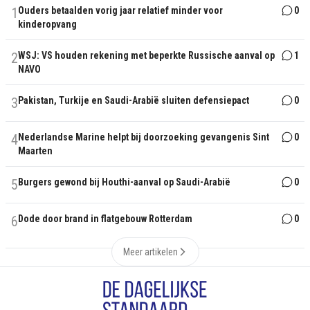
1
Ouders betaalden vorig jaar relatief minder voor
0
kinderopvang
2
WSJ: VS houden rekening met beperkte Russische aanval op
1
NAVO
3
Pakistan, Turkije en Saudi-Arabië sluiten defensiepact
0
4
Nederlandse Marine helpt bij doorzoeking gevangenis Sint
0
Maarten
5
Burgers gewond bij Houthi-aanval op Saudi-Arabië
0
6
Dode door brand in flatgebouw Rotterdam
0
Meer artikelen