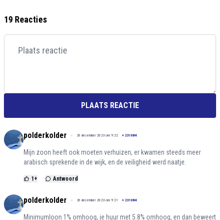
19 Reacties
PLAATS REACTIE
polderkolder
26 december 2023 om 9:22
+
231084
Mijn zoon heeft ook moeten verhuizen, er kwamen steeds meer
arabisch sprekende in de wijk, en de veiligheid werd naatje.
1
+
Antwoord
polderkolder
26 december 2023 om 9:21
+
231084
Minimumloon 1% omhoog, je huur met 5.8% omhoog, en dan beweert