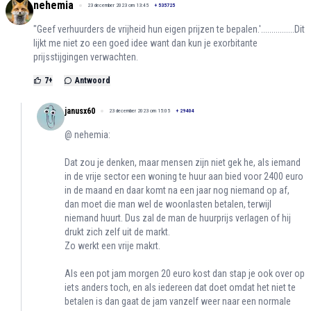
nehemia
23 december 2023 om 13:45
+
535725
"Geef verhuurders de vrijheid hun eigen prijzen te bepalen.'................Dit
lijkt me niet zo een goed idee want dan kun je exorbitante
prijsstijgingen verwachten.
7
+
Antwoord
janusx60
23 december 2023 om 15:05
+
29404
@ nehemia:
Dat zou je denken, maar mensen zijn niet gek he, als iemand
in de vrije sector een woning te huur aan bied voor 2400 euro
in de maand en daar komt na een jaar nog niemand op af,
dan moet die man wel de woonlasten betalen, terwijl
niemand huurt. Dus zal de man de huurprijs verlagen of hij
drukt zich zelf uit de markt.
Zo werkt een vrije makrt.
Als een pot jam morgen 20 euro kost dan stap je ook over op
iets anders toch, en als iedereen dat doet omdat het niet te
betalen is dan gaat de jam vanzelf weer naar een normale