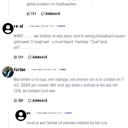
gelukszoekers en haatbaarden.
11
+
Antwoord
re-al
23 december 2023 om 12:55
+
209754
WANT .......... we hebben al vele jaren, veel te weinig betaalbare huizen
gebouwd. U snapt wel : u moet kapot. Vandaar. "Gaaf land,
joh".......................
11
+
Antwoord
forlan
23 december 2023 om 12:35
+
35852
Mijn kelder is te huur; een raampje, een emmer om in te schijten en 7
m2. 2000€ per maand. Wel snel zijn anders verhuur ik het aan het
COA, die betalen toch wel.
22
+
Antwoord
ws
23 december 2023 om 13:13
+
15978
moet je wel familie of vrienden hebben bij het coa