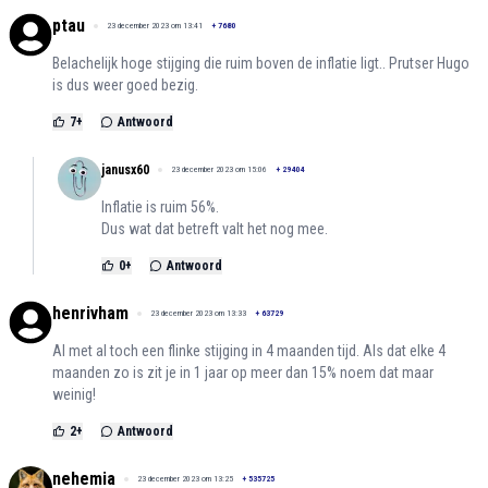
ptau
23 december 2023 om 13:41
+
7680
Belachelijk hoge stijging die ruim boven de inflatie ligt.. Prutser Hugo
is dus weer goed bezig.
7
+
Antwoord
janusx60
23 december 2023 om 15:06
+
29404
Inflatie is ruim 56%.
Dus wat dat betreft valt het nog mee.
0
+
Antwoord
henrivham
23 december 2023 om 13:33
+
63729
Al met al toch een flinke stijging in 4 maanden tijd. Als dat elke 4
maanden zo is zit je in 1 jaar op meer dan 15% noem dat maar
weinig!
2
+
Antwoord
nehemia
23 december 2023 om 13:25
+
535725