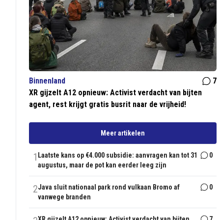
Binnenland
7
XR gijzelt A12 opnieuw: Activist verdacht van bijten
agent, rest krijgt gratis busrit naar de vrijheid!
Meer artikelen
1
Laatste kans op €4.000 subsidie: aanvragen kan tot 31
0
augustus, maar de pot kan eerder leeg zijn
2
Java sluit nationaal park rond vulkaan Bromo af
0
vanwege branden
XR gijzelt A12 opnieuw: Activist verdacht van bijten
7