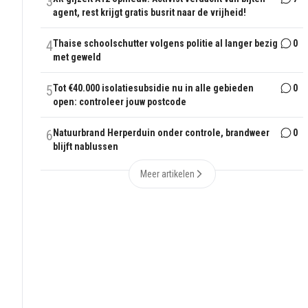
3
agent, rest krijgt gratis busrit naar de vrijheid!
4
Thaise schoolschutter volgens politie al langer bezig
0
met geweld
5
Tot €40.000 isolatiesubsidie nu in alle gebieden
0
open: controleer jouw postcode
6
Natuurbrand Herperduin onder controle, brandweer
0
blijft nablussen
Meer artikelen