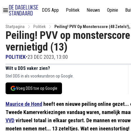
DDS App
Politiek
Nieuws
Opinie
Bui
Startpagina
Politiek
Peiling! PVV Op Monsterscore (48 Zetels!),
Peiling! PVV op monsterscore 
vernietigd (13)
POLITIEK
•
23 DEC 2023, 13:00
Wilt u DDS vaker zien?
Stel DDS in als voorkeursbron op Google.
Voeg DDS toe op Google
Maurice de Hond
heeft een nieuwe peiling online gezet...
Tweede Kamerverkiezingen vandaag waren, namelijk maar 
VVD
virtueel totaal in elkaar gestort. De mannen en vrou
moeten nemen met... 13 zeteltjes. Wat een ineenstorting!