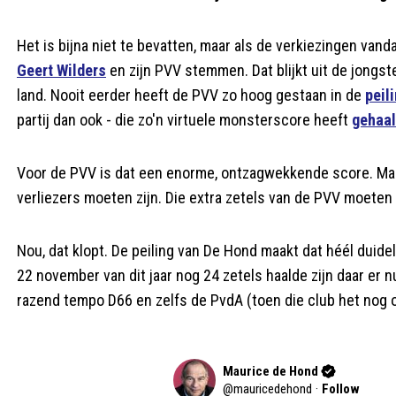
Het is bijna niet te bevatten, maar als de verkiezingen va
Geert Wilders
en zijn PVV stemmen. Dat blijkt uit de jongst
land. Nooit eerder heeft de PVV zo hoog gestaan in de
peil
partij dan ook - die zo'n virtuele monsterscore heeft
gehaa
Voor de PVV is dat een enorme, ontzagwekkende score. Maar 
verliezers moeten zijn. Die extra zetels van de PVV moet
Nou, dat klopt. De peiling van De Hond maakt dat héél duidelij
22 november van dit jaar nog 24 zetels haalde zijn daar er nu
razend tempo D66 en zelfs de PvdA (toen die club het nog 
Maurice de Hond
@
mauricedehond
·
Follow