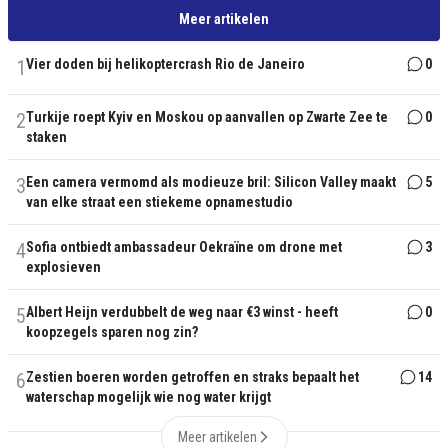
Meer artikelen
1
Vier doden bij helikoptercrash Rio de Janeiro
0
2
Turkije roept Kyiv en Moskou op aanvallen op Zwarte Zee te
0
staken
3
Een camera vermomd als modieuze bril: Silicon Valley maakt
5
van elke straat een stiekeme opnamestudio
4
Sofia ontbiedt ambassadeur Oekraïne om drone met
3
explosieven
5
Albert Heijn verdubbelt de weg naar €3 winst - heeft
0
koopzegels sparen nog zin?
6
Zestien boeren worden getroffen en straks bepaalt het
14
waterschap mogelijk wie nog water krijgt
Meer artikelen