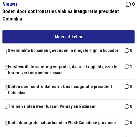
Nieuws
0
Doden door confrontaties vlak na inauguratie president
Colombia
Meer artikelen
1
8 verminkte lichamen gevonden in illegale mijn in Ecuador
0
2
Eerst wordt de sanering verprutst, daarna krijgt dit gezin te
1
horen: verkoop uw huis maar
3
Doden door confrontaties vlak na inauguratie president
0
Colombia
4
Treinen rijden weer tussen Venray en Boxmeer
0
5
Dode door grote natuurbrand in West-Canadese provincie
0