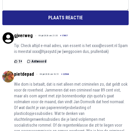
PLAATS REACTIE
gjverweg
08 juli 2026 om 21:35
+
17817
Tip: Check altijd e-mail adres, van essent is het xxxx@essent.nl Spam
is meestal xxxx@hjasyutd.jw (weggooien dus, prullenbak)
1
+
Antwoord
pietdepad
08 juli 2026 om 18:51
+
22564
Wie dom is betaalt, dat is niet alleen met criminelen zo, dat geldt ook
voor de roverheid. Jammeren dat een crimineel naar 89 cent vist,
maar als oom agent met zijn bonnenboekje zijn quota's gaat
volmaken voor de maand, dan vindt Jan Domvolk dat heel normaal.
Of wat dacht je van papierenrietjesbelasting of
plasticdopjessubsidies. Wat te denken van
vluchtelingenwerksubsidies die je land volplempen met
socialistische rommel. Of de regentenklasse die zit te liegen voor