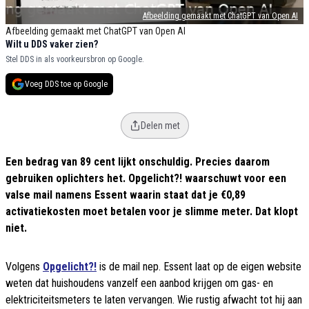
Afbeelding gemaakt met ChatGPT van Open AI
Afbeelding gemaakt met ChatGPT van Open AI
Wilt u DDS vaker zien?
Stel DDS in als voorkeursbron op Google.
Voeg DDS toe op Google
Delen met
Een bedrag van 89 cent lijkt onschuldig. Precies daarom
gebruiken oplichters het. Opgelicht?! waarschuwt voor een
valse mail namens Essent waarin staat dat je €0,89
activatiekosten moet betalen voor je slimme meter. Dat klopt
niet.
Volgens
Opgelicht?!
is de mail nep. Essent laat op de eigen website
weten dat huishoudens vanzelf een aanbod krijgen om gas- en
elektriciteitsmeters te laten vervangen. Wie rustig afwacht tot hij aan