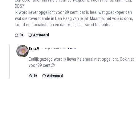
een coronacommissie en ermee wegkomt. Wie is hier de crimineel,
DDS?
Ik word liever opgelicht voor 89 cent, dat is heel wat goedkoper dan
wat die roversbende in Den Haag van je jat. Maar tja, het volk is dom,
lui, laf en socialistisch en dan krijg je dit soort berichten.
3
+
Antwoord
Erna.V
08 juli 2026 om 20:23
+
37137
Eerlijk gezegd word ik liever helemaal niet opgelicht. Ook niet
voor 89 cent😉
6
+
Antwoord