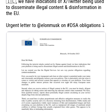
🇮🇱, we have indications of X/Twitter being used 
to disseminate illegal content & disinformation in 
the EU.

Urgent letter to 
@elonmusk
 on 
#DSA
 obligations ⤵️ 