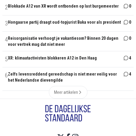
2
Blokkade A12 van XR wordt ontbonden op last burgemeester
0
3
Hongaarse partij draagt oud-topjurist Baka voor als president
0
4
Reisorganisatie verhoogt je vakantiesom? Binnen 20 dagen
0
voor vertrek mag dat niet meer
5
XR: klimaatactivisten blokkeren A12 in Den Haag
4
6
Zelfs levensreddend gereedschap is niet meer veilig voor
4
het Nederlandse dievengilde
Meer artikelen