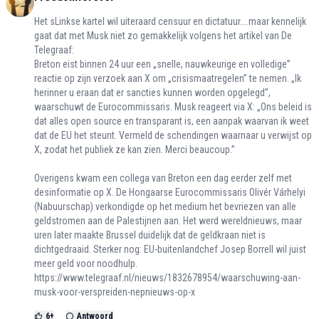
Het sLinkse kartel wil uiteraard censuur en dictatuur....maar kennelijk
gaat dat met Musk niet zo gemakkelijk volgens het artikel van De
Telegraaf:
Breton eist binnen 24 uur een „snelle, nauwkeurige en volledige”
reactie op zijn verzoek aan X om „crisismaatregelen” te nemen. „Ik
herinner u eraan dat er sancties kunnen worden opgelegd”,
waarschuwt de Eurocommissaris. Musk reageert via X: „Ons beleid is
dat alles open source en transparant is, een aanpak waarvan ik weet
dat de EU het steunt. Vermeld de schendingen waarnaar u verwijst op
X, zodat het publiek ze kan zien. Merci beaucoup.”
Overigens kwam een collega van Breton een dag eerder zelf met
desinformatie op X. De Hongaarse Eurocommissaris Olivér Várhelyi
(Nabuurschap) verkondigde op het medium het bevriezen van alle
geldstromen aan de Palestijnen aan. Het werd wereldnieuws, maar
uren later maakte Brussel duidelijk dat de geldkraan niet is
dichtgedraaid. Sterker nog: EU-buitenlandchef Josep Borrell wil juist
meer geld voor noodhulp.
https://www.telegraaf.nl/nieuws/1832678954/waarschuwing-aan-
musk-voor-verspreiden-nepnieuws-op-x
6
+
Antwoord