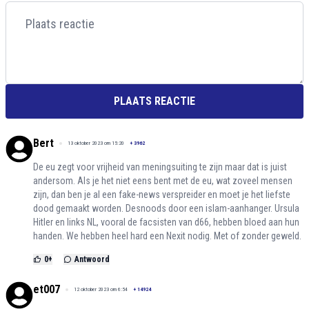
PLAATS REACTIE
Bert
13 oktober 2023 om 15:20
+
3962
De eu zegt voor vrijheid van meningsuiting te zijn maar dat is juist
andersom. Als je het niet eens bent met de eu, wat zoveel mensen
zijn, dan ben je al een fake-news verspreider en moet je het liefste
dood gemaakt worden. Desnoods door een islam-aanhanger. Ursula
Hitler en links NL, vooral de facsisten van d66, hebben bloed aan hun
handen. We hebben heel hard een Nexit nodig. Met of zonder geweld.
0
+
Antwoord
et007
12 oktober 2023 om 6:54
+
14924