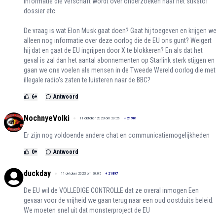
informatie die verschaft wordt over onderzoeken naar het stikstof
dossier etc.
De vraag is wat Elon Musk gaat doen? Gaat hij toegeven en krijgen we
alleen nog informatie over deze oorlog die de EU ons gunt? Weigert
hij dat en gaat de EU ingrijpen door X te blokkeren? En als dat het
geval is zal dan het aantal abonnementen op Starlink sterk stijgen en
gaan we ons voelen als mensen in de Tweede Wereld oorlog die met
illegale radio's zaten te luisteren naar de BBC?
6
+
Antwoord
NochnyeVolki
11 oktober 2023 om 20:26
+
21901
Er zijn nog voldoende andere chat en communicatiemogelijkheden
0
+
Antwoord
duckday
11 oktober 2023 om 20:05
+
21897
De EU wil de VOLLEDIGE CONTROLLE dat ze overal inmogen Een
gevaar voor de vrijheid we gaan terug naar een oud oostduits beleid.
We moeten snel uit dat monsterproject de EU