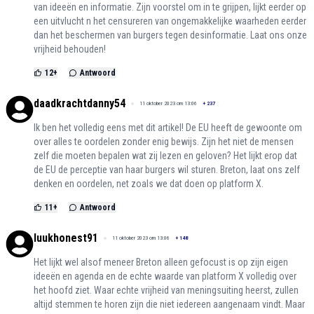
van ideeën en informatie. Zijn voorstel om in te grijpen, lijkt eerder op
een uitvlucht n het censureren van ongemakkelijke waarheden eerder
dan het beschermen van burgers tegen desinformatie. Laat ons onze
vrijheid behouden!
12
+
Antwoord
daadkrachtdanny54
11 oktober 2023 om 13:06
+
237
Ik ben het volledig eens met dit artikel! De EU heeft de gewoonte om
over alles te oordelen zonder enig bewijs. Zijn het niet de mensen
zelf die moeten bepalen wat zij lezen en geloven? Het lijkt erop dat
de EU de perceptie van haar burgers wil sturen. Breton, laat ons zelf
denken en oordelen, net zoals we dat doen op platform X.
11
+
Antwoord
luukhonest91
11 oktober 2023 om 13:06
+
148
Het lijkt wel alsof meneer Breton alleen gefocust is op zijn eigen
ideeën en agenda en de echte waarde van platform X volledig over
het hoofd ziet. Waar echte vrijheid van meningsuiting heerst, zullen
altijd stemmen te horen zijn die niet iedereen aangenaam vindt. Maar