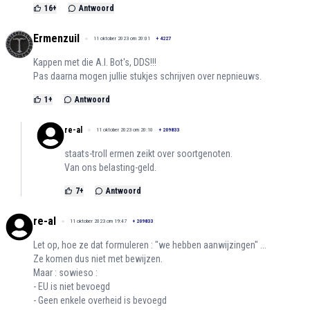
16
+
Antwoord
Ermenzuil
11 oktober 2023 om 20:01
+
4227
Kappen met die A.I. Bot's, DDS!!!
Pas daarna mogen jullie stukjes schrijven over nepnieuws.
1
+
Antwoord
re-al
11 oktober 2023 om 20:10
+
209833
staats-troll ermen zeikt over soortgenoten.
Van ons belasting-geld.
7
+
Antwoord
re-al
11 oktober 2023 om 19:47
+
209833
Let op, hoe ze dat formuleren : "we hebben aanwijzingen" ...
Ze komen dus niet met bewijzen.
Maar : sowieso :
- EU is niet bevoegd
- Geen enkele overheid is bevoegd