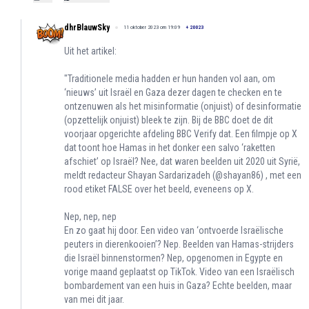
dhrBlauwSky
11 oktober 2023 om 19:09
+
20023
Uit het artikel:
"Traditionele media hadden er hun handen vol aan, om
‘nieuws’ uit Israël en Gaza dezer dagen te checken en te
ontzenuwen als het misinformatie (onjuist) of desinformatie
(opzettelijk onjuist) bleek te zijn. Bij de BBC doet de dit
voorjaar opgerichte afdeling BBC Verify dat. Een filmpje op X
dat toont hoe Hamas in het donker een salvo ‘raketten
afschiet’ op Israël? Nee, dat waren beelden uit 2020 uit Syrië,
meldt redacteur Shayan Sardarizadeh (@shayan86) , met een
rood etiket FALSE over het beeld, eveneens op X.
Nep, nep, nep
En zo gaat hij door. Een video van ‘ontvoerde Israëlische
peuters in dierenkooien’? Nep. Beelden van Hamas-strijders
die Israël binnenstormen? Nep, opgenomen in Egypte en
vorige maand geplaatst op TikTok. Video van een Israëlisch
bombardement van een huis in Gaza? Echte beelden, maar
van mei dit jaar.