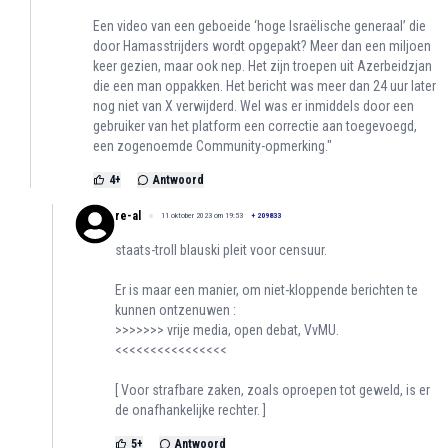
Een video van een geboeide ‘hoge Israëlische generaal’ die
door Hamasstrijders wordt opgepakt? Meer dan een miljoen
keer gezien, maar ook nep. Het zijn troepen uit Azerbeidzjan
die een man oppakken. Het bericht was meer dan 24 uur later
nog niet van X verwijderd. Wel was er inmiddels door een
gebruiker van het platform een correctie aan toegevoegd,
een zogenoemde Community-opmerking."
4
+
Antwoord
re-al
11 oktober 2023 om 19:53
+
209833
staats-troll blauski pleit voor censuur.
Er is maar een manier, om niet-kloppende berichten te
kunnen ontzenuwen :
>>>>>>> vrije media, open debat, VvMU.
<<<<<<<<<<<<<<<<
[ Voor strafbare zaken, zoals oproepen tot geweld, is er
de onafhankelijke rechter. ]
5
+
Antwoord