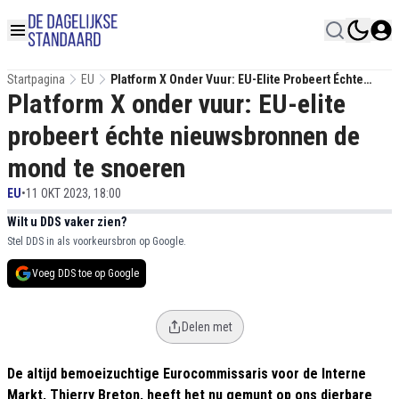
Startpagina
EU
Platform X Onder Vuur: EU-Elite Probeert Échte
Platform X onder vuur: EU-elite
Nieuwsbronnen De Mond Te Snoeren
probeert échte nieuwsbronnen de
mond te snoeren
EU
•
11 OKT 2023, 18:00
Wilt u DDS vaker zien?
Stel DDS in als voorkeursbron op Google.
Voeg DDS toe op Google
Delen met
De altijd bemoeizuchtige Eurocommissaris voor de Interne
Markt, Thierry Breton, heeft het nu gemunt op ons dierbare