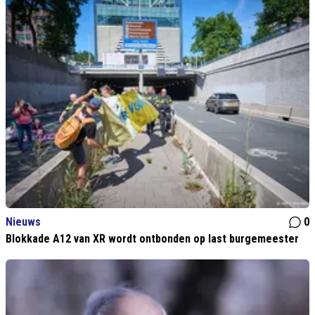
Nieuws
0
Blokkade A12 van XR wordt ontbonden op last burgemeester