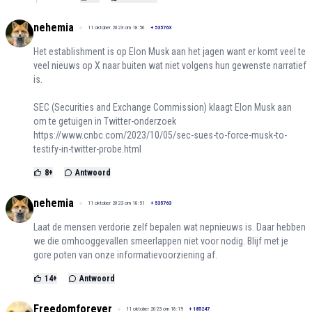
nehemia
11 oktober 2023 om 18:56
+
535763
Het establishment is op Elon Musk aan het jagen want er komt veel te
veel nieuws op X naar buiten wat niet volgens hun gewenste narratief
is.
SEC (Securities and Exchange Commission) klaagt Elon Musk aan
om te getuigen in Twitter-onderzoek
https://www.cnbc.com/2023/10/05/sec-sues-to-force-musk-to-
testify-in-twitter-probe.html
8
+
Antwoord
nehemia
11 oktober 2023 om 18:51
+
535763
Laat de mensen verdorie zelf bepalen wat nepnieuws is. Daar hebben
we die omhooggevallen smeerlappen niet voor nodig. Blijf met je
gore poten van onze informatievoorziening af.
14
+
Antwoord
Freedomforever
11 oktober 2023 om 18:19
+
185247