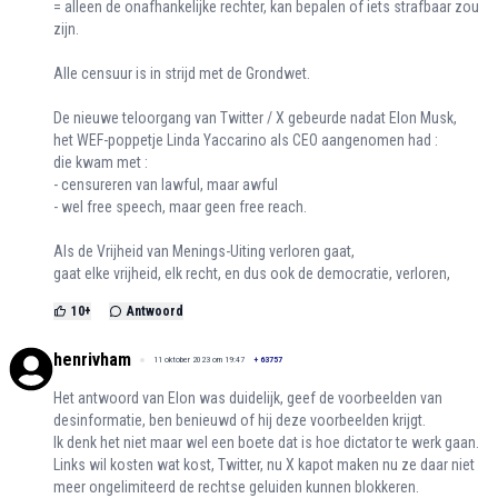
= alleen de onafhankelijke rechter, kan bepalen of iets strafbaar zou
zijn.
Alle censuur is in strijd met de Grondwet.
De nieuwe teloorgang van Twitter / X gebeurde nadat Elon Musk,
het WEF-poppetje Linda Yaccarino als CEO aangenomen had :
die kwam met :
- censureren van lawful, maar awful
- wel free speech, maar geen free reach.
Als de Vrijheid van Menings-Uiting verloren gaat,
gaat elke vrijheid, elk recht, en dus ook de democratie, verloren,
10
+
Antwoord
henrivham
11 oktober 2023 om 19:47
+
63757
Het antwoord van Elon was duidelijk, geef de voorbeelden van
desinformatie, ben benieuwd of hij deze voorbeelden krijgt.
Ik denk het niet maar wel een boete dat is hoe dictator te werk gaan.
Links wil kosten wat kost, Twitter, nu X kapot maken nu ze daar niet
meer ongelimiteerd de rechtse geluiden kunnen blokkeren.