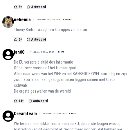
8
+
Antwoord
nehemia
11 oktober 2023 om 19:26
+
535763
Thierry Breton vraagt om klompjes van beton.
6
+
Antwoord
jan60
11 oktober 2023 om 19:23
+
51977
De EU verspreid altijd des informatie
Of het over carona of het klimaat gaat
Alles naar wens van het WEF en het KANKERGEZWEL soros hij en zijn
zoon zou je aan een gaspijp moeten leggen samen met Claus
schwab
De ergste gezwellen van de wereld
14
+
Antwoord
Dreamteam
11 oktober 2023 om 19:05
+
93274
We leven in een dikke mist binnen de EU, de eerste leugen was bij
toetreding van dit gedrocht al: "nooit meer oorlog", dat hebben we