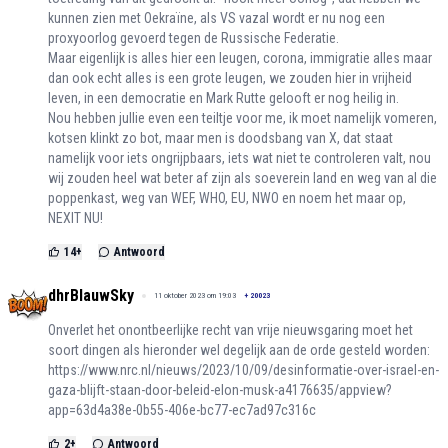
kunnen zien met Oekraïne, als VS vazal wordt er nu nog een
proxyoorlog gevoerd tegen de Russische Federatie.
Maar eigenlijk is alles hier een leugen, corona, immigratie alles maar
dan ook echt alles is een grote leugen, we zouden hier in vrijheid
leven, in een democratie en Mark Rutte gelooft er nog heilig in.
Nou hebben jullie even een teiltje voor me, ik moet namelijk vomeren,
kotsen klinkt zo bot, maar men is doodsbang van X, dat staat
namelijk voor iets ongrijpbaars, iets wat niet te controleren valt, nou
wij zouden heel wat beter af zijn als soeverein land en weg van al die
poppenkast, weg van WEF, WHO, EU, NWO en noem het maar op,
NEXIT NU!
14
+
Antwoord
dhrBlauwSky
11 oktober 2023 om 19:03
+
20023
Onverlet het onontbeerlijke recht van vrije nieuwsgaring moet het
soort dingen als hieronder wel degelijk aan de orde gesteld worden:
https://www.nrc.nl/nieuws/2023/10/09/desinformatie-over-israel-en-
gaza-blijft-staan-door-beleid-elon-musk-a4176635/appview?
app=63d4a38e-0b55-406e-bc77-ec7ad97c316c
2
+
Antwoord