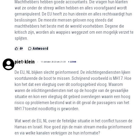
Machthebbers hebben goede accountants. Die vragen hun klanten
wat ze onder de streep willen hebben en alles voorafgaand wordt
gemanipuleerd. De EU heeft zo hun ideeën en alles rechtvaardigt hun
beslissingen. De meeste mensen geloven nog steeds dat
machthebbers het beste met de wereld voorhebben. Degene die
kritisch zijn, worden als wappies weggezet om een mogelijk verzet te
splijten.
4
+
Antwoord
piet-klein
11 oktober 2023 om 21:35
+
22568
De EU, NL blijken slecht geïnformeerd. De inlichtingendiensten lijken
voortdurende de boot te missen. Schrijnend voorbeeld is MH17. Hoe
kon het dat een vliegtuig over dit oorlogsgebied vloog. Waarom
waren de inlichtingendiensten niet op de hoogte van de gevaarlijke
situatie en kon een vliegtuig dit gebied overvliegen waarin een hoog
risico op problemen bestond wat in dit geval de passagiers van het
MH17 toestel noodlottig is geworden.
Wat weet de EU, NL over de feitelijke situatie in het conflict tussen de
Hamas en Israël. Hoe goed zijn de main stream media geïnformeerd
en via welke kanalen verkrijgen ze hun informatie?