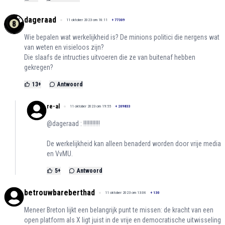
dageraad
11 oktober 2023 om 18:11
+
77309
Wie bepalen wat werkelijkheid is? De minions politici die nergens wat
van weten en visieloos zijn?
Die slaafs de intructies uitvoeren die ze van buitenaf hebben
gekregen?
13
+
Antwoord
re-al
11 oktober 2023 om 19:55
+
209833
@dageraad : !!!!!!!!!!!
De werkelijkheid kan alleen benaderd worden door vrije media
en VvMU.
5
+
Antwoord
betrouwbareberthad
11 oktober 2023 om 13:06
+
130
Meneer Breton lijkt een belangrijk punt te missen: de kracht van een
open platform als X ligt juist in de vrije en democratische uitwisseling