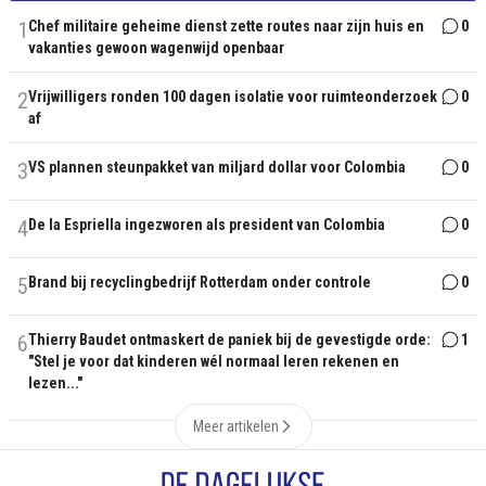
1
Chef militaire geheime dienst zette routes naar zijn huis en
0
vakanties gewoon wagenwijd openbaar
2
Vrijwilligers ronden 100 dagen isolatie voor ruimteonderzoek
0
af
3
VS plannen steunpakket van miljard dollar voor Colombia
0
4
De la Espriella ingezworen als president van Colombia
0
5
Brand bij recyclingbedrijf Rotterdam onder controle
0
6
Thierry Baudet ontmaskert de paniek bij de gevestigde orde:
1
"Stel je voor dat kinderen wél normaal leren rekenen en
lezen..."
Meer artikelen