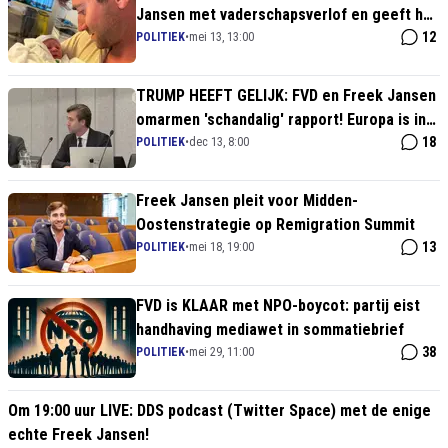
Jansen met vaderschapsverlof en geeft het
Haagse kartel een keiharde les in
12
POLITIEK
•
mei 13, 13:00
integriteit
TRUMP HEEFT GELIJK: FVD en Freek Jansen
omarmen 'schandalig' rapport! Europa is in
verval en Amerika ziet het!
18
POLITIEK
•
dec 13, 8:00
Freek Jansen pleit voor Midden-
Oostenstrategie op Remigration Summit
13
POLITIEK
•
mei 18, 19:00
FVD is KLAAR met NPO-boycot: partij eist
handhaving mediawet in sommatiebrief
38
POLITIEK
•
mei 29, 11:00
Om 19:00 uur LIVE: DDS podcast (Twitter Space) met de enige
echte Freek Jansen!