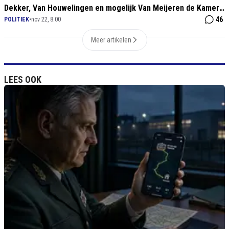
Dekker, Van Houwelingen en mogelijk Van Meijeren de Kamer
uit!'
46
POLITIEK
•
nov 22, 8:00
Meer artikelen
LEES OOK