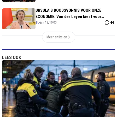
URSULA'S DOODSVONNIS VOOR ONZE
ECONOMIE: Von der Leyen kiest voor
'principes' en sleurt Europa de
44
EU
•
jan 18, 10:00
handelsoorlog in
Meer artikelen
LEES OOK