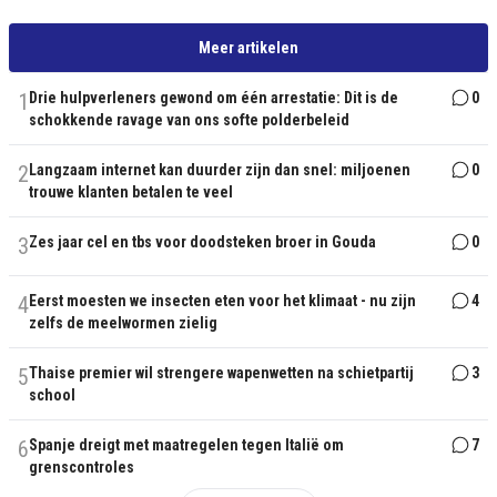
Meer artikelen
1
Drie hulpverleners gewond om één arrestatie: Dit is de
0
schokkende ravage van ons softe polderbeleid
2
Langzaam internet kan duurder zijn dan snel: miljoenen
0
trouwe klanten betalen te veel
3
Zes jaar cel en tbs voor doodsteken broer in Gouda
0
4
Eerst moesten we insecten eten voor het klimaat - nu zijn
4
zelfs de meelwormen zielig
5
Thaise premier wil strengere wapenwetten na schietpartij
3
school
6
Spanje dreigt met maatregelen tegen Italië om
7
grenscontroles