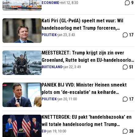
met Amerika
9
ECONOMIE
•
mrt 12, 8:30
Kati Piri (GL-PvdA) speelt met vuur: Wil
handelsoorlog met Trump forceren,
ondanks waarschuwing Defensie
17
POLITIEK
•
jan 23, 3:43
MEESTERZET: Trump krijgt zijn zin over
Groenland, Rutte buigt en EU-handelsoorlog
is afgewend
51
BUITENLAND
•
jan 22, 3:49
PANIEK BIJ VVD: Minister Heinen smeekt
plots om 'de-escalatie' na keiharde
tariefdreiging Trump
17
POLITIEK
•
jan 20, 11:00
KNETTERGEK: EU pakt 'handelsbazooka' en
wil totale handelsoorlog met Trump
riskeren om Groenland
38
EU
•
jan 19, 10:00