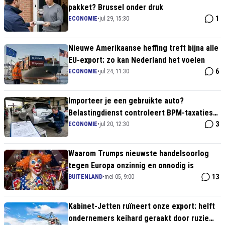
pakket? Brussel onder druk
1
ECONOMIE
•
jul 29, 15:30
Nieuwe Amerikaanse heffing treft bijna alle
EU-export: zo kan Nederland het voelen
6
ECONOMIE
•
jul 24, 11:30
Importeer je een gebruikte auto?
Belastingdienst controleert BPM-taxaties
extra streng
3
ECONOMIE
•
jul 20, 12:30
Waarom Trumps nieuwste handelsoorlog
tegen Europa onzinnig en onnodig is
13
BUITENLAND
•
mei 05, 9:00
Kabinet-Jetten ruïneert onze export: helft
ondernemers keihard geraakt door ruzie