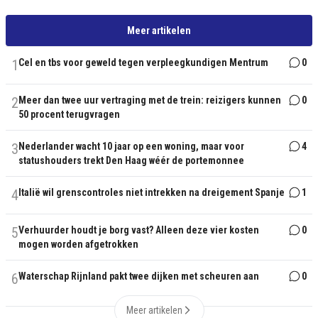
Meer artikelen
1
Cel en tbs voor geweld tegen verpleegkundigen Mentrum
0
2
Meer dan twee uur vertraging met de trein: reizigers kunnen
0
50 procent terugvragen
3
Nederlander wacht 10 jaar op een woning, maar voor
4
statushouders trekt Den Haag wéér de portemonnee
4
Italië wil grenscontroles niet intrekken na dreigement Spanje
1
5
Verhuurder houdt je borg vast? Alleen deze vier kosten
0
mogen worden afgetrokken
6
Waterschap Rijnland pakt twee dijken met scheuren aan
0
Meer artikelen