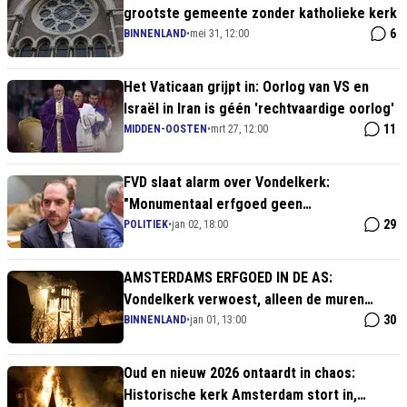
grootste gemeente zonder katholieke kerk
6
BINNENLAND
•
mei 31, 12:00
Het Vaticaan grijpt in: Oorlog van VS en
Israël in Iran is géén 'rechtvaardige oorlog'
11
MIDDEN-OOSTEN
•
mrt 27, 12:00
FVD slaat alarm over Vondelkerk:
"Monumentaal erfgoed geen
experimenteerruimte voor eigentijdse
29
POLITIEK
•
jan 02, 18:00
architectonische voorkeuren"
AMSTERDAMS ERFGOED IN DE AS:
Vondelkerk verwoest, alleen de muren
staan nog overeind!
30
BINNENLAND
•
jan 01, 13:00
Oud en nieuw 2026 ontaardt in chaos:
Historische kerk Amsterdam stort in,