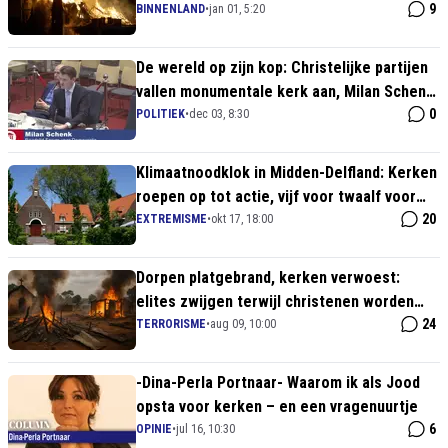
vuurwerkwinkel Hillegom fakkelt af
9
BINNENLAND
•
jan 01, 5:20
De wereld op zijn kop: Christelijke partijen
vallen monumentale kerk aan, Milan Schenk
(FVD) redt ons erfgoed
0
POLITIEK
•
dec 03, 8:30
Klimaatnoodklok in Midden-Delfland: Kerken
roepen op tot actie, vijf voor twaalf voor
planeet
20
EXTREMISME
•
okt 17, 18:00
Dorpen platgebrand, kerken verwoest:
elites zwijgen terwijl christenen worden
afgeslacht
24
TERRORISME
•
aug 09, 10:00
-Dina-Perla Portnaar- Waarom ik als Jood
opsta voor kerken – en een vragenuurtje
6
OPINIE
•
jul 16, 10:30