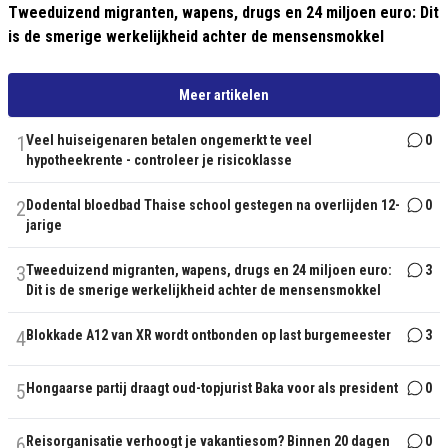
Tweeduizend migranten, wapens, drugs en 24 miljoen euro: Dit
is de smerige werkelijkheid achter de mensensmokkel
Meer artikelen
1
Veel huiseigenaren betalen ongemerkt te veel
0
hypotheekrente - controleer je risicoklasse
2
Dodental bloedbad Thaise school gestegen na overlijden 12-
0
jarige
3
Tweeduizend migranten, wapens, drugs en 24 miljoen euro:
3
Dit is de smerige werkelijkheid achter de mensensmokkel
4
Blokkade A12 van XR wordt ontbonden op last burgemeester
3
5
Hongaarse partij draagt oud-topjurist Baka voor als president
0
6
Reisorganisatie verhoogt je vakantiesom? Binnen 20 dagen
0