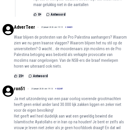
maar gelukkig niet in die aantallen
0
+
Antwoord
AdverTeer
25 januari 2026 om 19:15
+
34421
Waar blijven de protesten van de Pro Palestina aanhangers? Waarom
zien we nu geen Iraanse vlaggen? Waarom blijven het nu stil op de
universiteiten? O wacht... de moordenaars zijn moslims en de Pro
Palestina betoging was bedoeld als verkapte provocatie van
moslims naar ongelovigen. Van de NSB-ers die braaf meeliepen
horen we uiteraard ook niets.
23
+
Antwoord
ron51
25 januari 2026 om 19:13
+
32247
Ja met uitzondering van een paar oorlog voerende grootmachten
heeft geen enkel ander land 30.000 lijk zakken liggen en zeker niet
voor de eigen bevolking!
Het geeft wel heel duidelijk aan wat een geweldig bewind die
Islamitische Ayatollahs er in Iran op na houden! Je bent er zelfs als
vrouw je leven niet zeker als je geen hoofddoek draagt! En dat wil