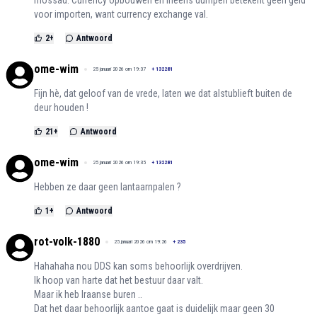
voor importen, want currency exchange val.
2
+
Antwoord
ome-wim
25 januari 2026 om 19:37
+
132281
Fijn hè, dat geloof van de vrede, laten we dat alstublieft buiten de
deur houden !
21
+
Antwoord
ome-wim
25 januari 2026 om 19:35
+
132281
Hebben ze daar geen lantaarnpalen ?
1
+
Antwoord
rot-volk-1880
25 januari 2026 om 19:26
+
235
Hahahaha nou DDS kan soms behoorlijk overdrijven.
Ik hoop van harte dat het bestuur daar valt.
Maar ik heb Iraanse buren ..
Dat het daar behoorlijk aantoe gaat is duidelijk maar geen 30