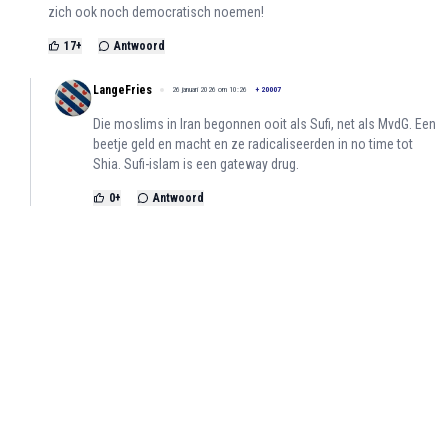
zich ook noch democratisch noemen!
17
+
Antwoord
LangeFries
26 januari 2026 om 10:26
+
20007
Die moslims in Iran begonnen ooit als Sufi, net als MvdG. Een
beetje geld en macht en ze radicaliseerden in no time tot
Shia. Sufi-islam is een gateway drug.
0
+
Antwoord