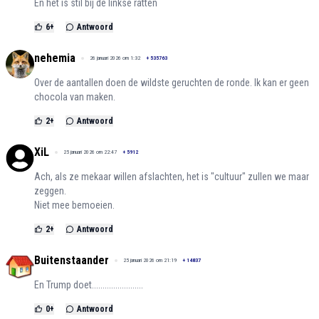
En het is stil bij de linkse ratten
6
+
Antwoord
nehemia
26 januari 2026 om 1:32
+
535763
Over de aantallen doen de wildste geruchten de ronde. Ik kan er geen
chocola van maken.
2
+
Antwoord
XiL
25 januari 2026 om 22:47
+
5912
Ach, als ze mekaar willen afslachten, het is "cultuur" zullen we maar
zeggen.
Niet mee bemoeien.
2
+
Antwoord
Buitenstaander
25 januari 2026 om 21:19
+
14837
En Trump doet........................
0
+
Antwoord