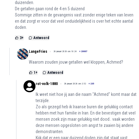
duizenden.
De getallen gaan rond de 4 en 5 duizend
Sommige zitten in de gevangenis vast zonder enige teken van leven
en dat zorgt er voor dat veel onduidelijkheid is over het echte aantal
doden.
3
+
Antwoord
LangeFries
26 januari 2026 om 10:24
+
20007
Waarom zouden jouw getallen wel kloppen, Achmed?
1
+
Antwoord
rot-volk-1880
28 januari 2026 om 2:52
+
235
Ik weet niet hoe jij aan die naam "Achmed" komt maar dat
terzijde.
Zo als gezegd heb ik Iraanse buren die gelukkig contact
hebben met hun familie in Iran. En die bevestigen dat veel
mensen zoek zijn maar gelukkig niet dood.. vaak worden
deze mensen opgesloten om angst te zaaien bij andere
demonstranten.
Kijk dat er een paar duizend doden zijn dat staat vast ..