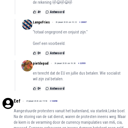
de rekening 🤣😂🤣😂🤣
4
+
Antwoord
LangeFries
26 januari 2026 om 10:22
+
20007
"totaal ongegrond en onjuist zijn."
Geef een voorbeeld.
0
+
Antwoord
pietdepad
26 januari 2026 om 18:30
+
22555
en terecht dat de EU en jullie dus betalen. Wie socialist
wil zijn zal betalen.
0
+
Antwoord
Eef
25 januari 2026 om 19:50
+
10498
Aangestuurde protesters vanuit het buitenland, via starlink.Linke boel.
Na de storing van de sat dienst, waren de protesten ineens weg. Maar
de kiem is de verarming door de currency manipulaties van mi6, cia,
mossad. Currency opbouwen en ineens dumpen betekent geen geld