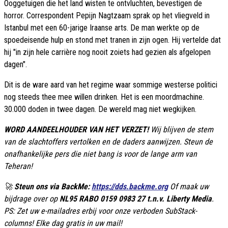
Ooggetuigen die het land wisten te ontvluchten, bevestigen de
horror. Correspondent Pepijn Nagtzaam sprak op het vliegveld in
Istanbul met een 60-jarige Iraanse arts. De man werkte op de
spoedeisende hulp en stond met tranen in zijn ogen. Hij vertelde dat
hij "in zijn hele carrière nog nooit zoiets had gezien als afgelopen
dagen".
Dit is de ware aard van het regime waar sommige westerse politici
nog steeds thee mee willen drinken. Het is een moordmachine.
30.000 doden in twee dagen. De wereld mag niet wegkijken.
WORD AANDEELHOUDER VAN HET VERZET!
Wij blijven de stem
van de slachtoffers vertolken en de daders aanwijzen. Steun de
onafhankelijke pers die niet bang is voor de lange arm van
Teheran!
🚀
Steun ons via BackMe:
https://dds.backme.org
Of maak uw
bijdrage over op
NL95 RABO 0159 0983 27 t.n.v. Liberty Media
.
PS: Zet uw e-mailadres erbij voor onze verboden SubStack-
columns! Elke dag gratis in uw mail!