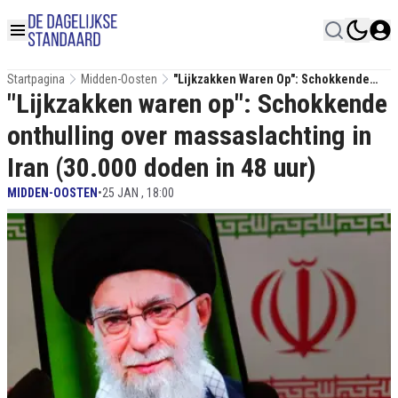
Startpagina
Midden-Oosten
"Lijkzakken Waren Op": Schokkende
"Lijkzakken waren op": Schokkende
Onthulling Over Massaslachting In Iran
(30.000 Doden In 48 Uur)
onthulling over massaslachting in
Iran (30.000 doden in 48 uur)
MIDDEN-OOSTEN
•
25 JAN , 18:00