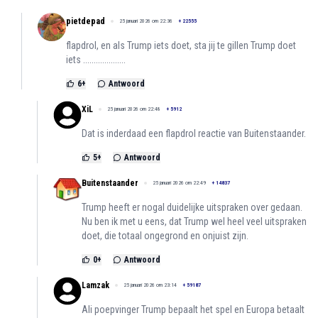
pietdepad
25 januari 2026 om 22:36
+
22555
flapdrol, en als Trump iets doet, sta jij te gillen Trump doet
iets ....................
6
+
Antwoord
XiL
25 januari 2026 om 22:48
+
5912
Dat is inderdaad een flapdrol reactie van Buitenstaander.
5
+
Antwoord
Buitenstaander
25 januari 2026 om 22:49
+
14837
Trump heeft er nogal duidelijke uitspraken over gedaan.
Nu ben ik met u eens, dat Trump wel heel veel uitspraken
doet, die totaal ongegrond en onjuist zijn.
0
+
Antwoord
Lamzak
25 januari 2026 om 23:14
+
59187
Ali poepvinger Trump bepaalt het spel en Europa betaalt