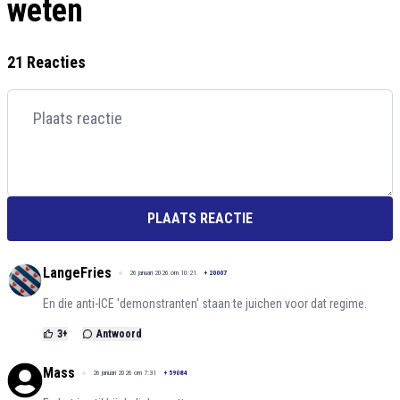
weten
21 Reacties
PLAATS REACTIE
LangeFries
26 januari 2026 om 10:21
+
20007
En die anti-ICE 'demonstranten' staan te juichen voor dat regime.
3
+
Antwoord
Mass
26 januari 2026 om 7:31
+
59084