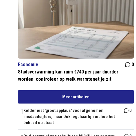
Economie
0
Stadsverwarming kan ruim €740 per jaar duurder
worden: controleer op welk warmtenet je zit
Meer artikelen
1
Kelder eist 'groot applaus' voor afgenomen
0
misdaadcijfers, maar Duk legt haarfijn uit hoe het
écht zit op straat