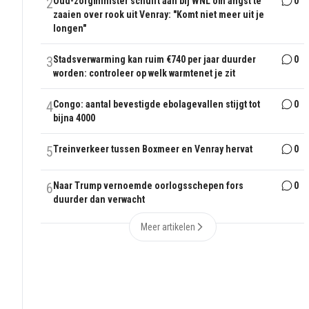
2
Oud-zorgminister schuift aan bij WNL om angst te
0
zaaien over rook uit Venray: "Komt niet meer uit je
longen"
3
Stadsverwarming kan ruim €740 per jaar duurder
0
worden: controleer op welk warmtenet je zit
4
Congo: aantal bevestigde ebolagevallen stijgt tot
0
bijna 4000
5
Treinverkeer tussen Boxmeer en Venray hervat
0
6
Naar Trump vernoemde oorlogsschepen fors
0
duurder dan verwacht
Meer artikelen