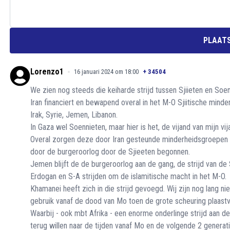
PLAATS
Lorenzo1
16 januari 2024 om 18:00
+
34504
We zien nog steeds die keiharde strijd tussen Sjiieten en Soen
Iran financiert en bewapend overal in het M-O Sjiitische minde
Irak, Syrie, Jemen, Libanon.
In Gaza wel Soennieten, maar hier is het, de vijand van mijn vija
Overal zorgen deze door Iran gesteunde minderheidsgroepen 
door de burgeroorlog door de Sjieeten begonnen.
Jemen blijft de de burgeroorlog aan de gang, de strijd van de 
Erdogan en S-A strijden om de islamitische macht in het M-O.
Khamanei heeft zich in die strijd gevoegd. Wij zijn nog lang nie
gebruik vanaf de dood van Mo toen de grote scheuring plaastvo
Waarbij - ook mbt Afrika - een enorme onderlinge strijd aan d
terug willen naar de tijden vanaf Mo en de volgende 2 genera