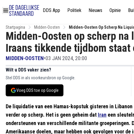
DDS App
Politiek
Nieuws
Opinie
Bui
Startpagina
Midden-Oosten
Midden-Oosten Op Scherp Na Liquid
Midden-Oosten op scherp na l
Van Ontploffen
Iraans tikkende tijdbom staat
MIDDEN-OOSTEN
•
03 JAN 2024, 20:00
Wilt u DDS vaker zien?
Stel DDS in als voorkeursbron op Google.
Voeg DDS toe op Google
De liquidatie van een Hamas-kopstuk gisteren in Libanon 
verder op scherp. Het is geen geheim dat
Iran
een sleutelr
ondersteunen van verschillende militante groeperingen. D
Amerikaanse doelen, maar hebben ook gevolgen voor de int