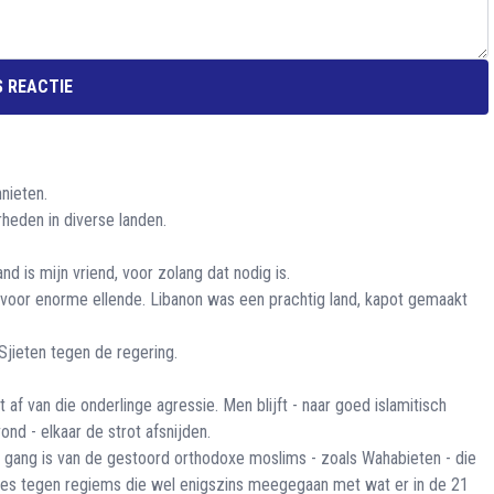
 REACTIE
nieten.
rheden in diverse landen.
nd is mijn vriend, voor zolang dat nodig is.
voor enorme ellende. Libanon was een prachtig land, kapot gemaakt
Sjieten tegen de regering.
t af van die onderlinge agressie. Men blijft - naar goed islamitisch
nd - elkaar de strot afsnijden.
e gang is van de gestoord orthodoxe moslims - zoals Wahabieten - die
ties tegen regiems die wel enigszins meegegaan met wat er in de 21