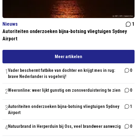
Nieuws
1
Autoriteiten onderzoeken bijna-botsing vliegtuigen Sydney
Airport
Meer artikelen
1
Vader beschermt fatbike van dochter en krijgt mes in rug:
0
brave Nederlander is vogelvrij!
2
Weeronline: weer lijkt gunstig om zonsverduistering te zien
0
3
Autoriteiten onderzoeken bijna-botsing vliegtuigen Sydney
1
Airport
4
Natuurbrand in Herperduin bij Oss, veel brandweer aanwezig
0