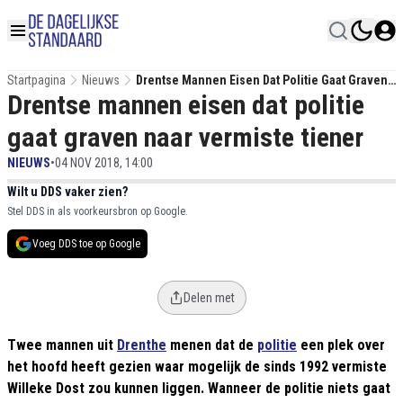
Startpagina
Nieuws
Drentse Mannen Eisen Dat Politie Gaat Graven
Drentse mannen eisen dat politie
Naar Vermiste Tiener
gaat graven naar vermiste tiener
NIEUWS
•
04 NOV 2018, 14:00
Wilt u DDS vaker zien?
Stel DDS in als voorkeursbron op Google.
Voeg DDS toe op Google
Delen met
Twee mannen uit
Drenthe
menen dat de
politie
een plek over
het hoofd heeft gezien waar mogelijk de sinds 1992 vermiste
Willeke Dost zou kunnen liggen. Wanneer de politie niets gaat