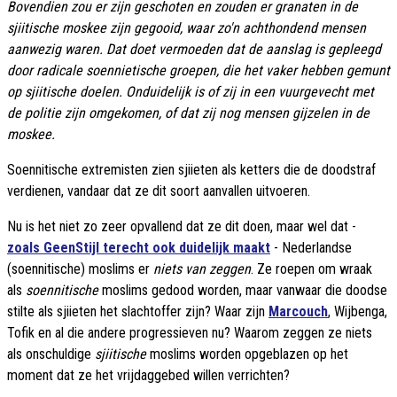
Bovendien zou er zijn geschoten en zouden er granaten in de
sjiitische moskee zijn gegooid, waar zo'n achthondend mensen
aanwezig waren. Dat doet vermoeden dat de aanslag is gepleegd
door radicale soennietische groepen, die het vaker hebben gemunt
op sjiitische doelen. Onduidelijk is of zij in een vuurgevecht met
de politie zijn omgekomen, of dat zij nog mensen gijzelen in de
moskee.
Soennitische extremisten zien sjiieten als ketters die de doodstraf
verdienen, vandaar dat ze dit soort aanvallen uitvoeren.
Nu is het niet zo zeer opvallend dat ze dit doen, maar wel dat -
zoals GeenStijl terecht ook duidelijk maakt
- Nederlandse
(soennitische) moslims er
niets van zeggen
. Ze roepen om wraak
als
soennitische
moslims gedood worden, maar vanwaar die doodse
stilte als sjiieten het slachtoffer zijn? Waar zijn
Marcouch
, Wijbenga,
Tofik en al die andere progressieven nu? Waarom zeggen ze niets
als onschuldige
sjiitische
moslims worden opgeblazen op het
moment dat ze het vrijdaggebed willen verrichten?