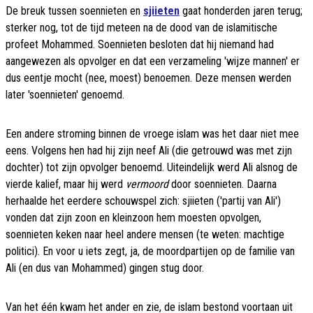
De breuk tussen soennieten en
sjiieten
gaat honderden jaren terug;
sterker nog, tot de tijd meteen na de dood van de islamitische
profeet Mohammed. Soennieten besloten dat hij niemand had
aangewezen als opvolger en dat een verzameling 'wijze mannen' er
dus eentje mocht (nee, moest) benoemen. Deze mensen werden
later 'soennieten' genoemd.
Een andere stroming binnen de vroege islam was het daar niet mee
eens. Volgens hen had hij zijn neef Ali (die getrouwd was met zijn
dochter) tot zijn opvolger benoemd. Uiteindelijk werd Ali alsnog de
vierde kalief, maar hij werd
vermoord
door soennieten. Daarna
herhaalde het eerdere schouwspel zich: sjiieten ('partij van Ali')
vonden dat zijn zoon en kleinzoon hem moesten opvolgen,
soennieten keken naar heel andere mensen (te weten: machtige
politici). En voor u iets zegt, ja, de moordpartijen op de familie van
Ali (en dus van Mohammed) gingen stug door.
Van het één kwam het ander en zie, de islam bestond voortaan uit