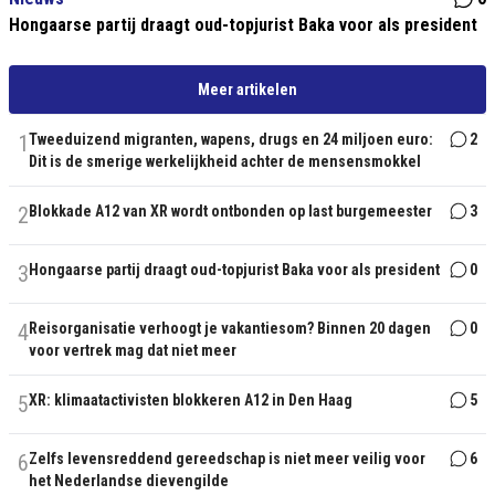
Hongaarse partij draagt oud-topjurist Baka voor als president
Meer artikelen
1
Tweeduizend migranten, wapens, drugs en 24 miljoen euro:
2
Dit is de smerige werkelijkheid achter de mensensmokkel
2
Blokkade A12 van XR wordt ontbonden op last burgemeester
3
3
Hongaarse partij draagt oud-topjurist Baka voor als president
0
4
Reisorganisatie verhoogt je vakantiesom? Binnen 20 dagen
0
voor vertrek mag dat niet meer
5
XR: klimaatactivisten blokkeren A12 in Den Haag
5
6
Zelfs levensreddend gereedschap is niet meer veilig voor
6
het Nederlandse dievengilde