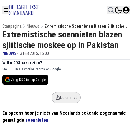
Startpagina
Nieuws
Extremistische Soennieten Blazen Sjiitische
Extremistische soennieten blazen
Moskee Op In Pakistan
sjiitische moskee op in Pakistan
NIEUWS
•
13 FEB 2015, 15:00
Wilt u DDS vaker zien?
Stel DDS in als voorkeursbron op Google.
Voeg DDS toe op Google
Delen met
En opeens hoor je niets van Neerlands bekende zogenaamde
gematigde
soennieten
.