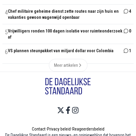
4
Chef militaire geheime dienst zette routes naar zijn huis en
4
vakanties gewoon wagenwijd openbaar
5
Vrijwilligers ronden 100 dagen isolatie voor ruimteonderzoek
0
af
6
VS plannen steunpakket van miljard dollar voor Colombia
1
Meer artikelen
Contact
•
Privacy beleid
•
Reageerdersbeleid
De Dagelijkse Standaard is een nieuws- en opinieweblog dat bovenop het