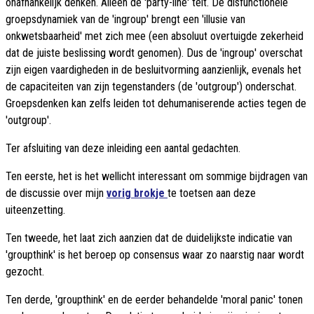
onafhankelijk denken. Alleen de 'party-line' telt. De disfunctionele
groepsdynamiek van de 'ingroup' brengt een 'illusie van
onkwetsbaarheid' met zich mee (een absoluut overtuigde zekerheid
dat de juiste beslissing wordt genomen). Dus de 'ingroup' overschat
zijn eigen vaardigheden in de besluitvorming aanzienlijk, evenals het
de capaciteiten van zijn tegenstanders (de 'outgroup') onderschat.
Groepsdenken kan zelfs leiden tot dehumaniserende acties tegen de
'outgroup'.
Ter afsluiting van deze inleiding een aantal gedachten.
Ten eerste, het is het wellicht interessant om sommige bijdragen van
de discussie over mijn
vorig brokje
te toetsen aan deze
uiteenzetting.
Ten tweede, het laat zich aanzien dat de duidelijkste indicatie van
'groupthink' is het beroep op consensus waar zo naarstig naar wordt
gezocht.
Ten derde, 'groupthink' en de eerder behandelde 'moral panic' tonen