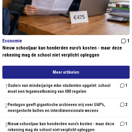
Economie
1
Nieuw schooljaar kan honderden euro’s kosten - maar deze
rekening mag de school niet verplicht opleggen
Meer artikelen
1
Ouders van minderjarige mbo-studenten opgelet: school
1
moet een tegemoetkoming van €80 regelen
2
Pentagon geeft gigantische archieven vrij over UAP's,
2
neergestorte bollen en interdimensionale wezens
3
Nieuw schooljaar kan honderden euro’s kosten - maar deze
1
rekening mag de school niet verplicht opleggen