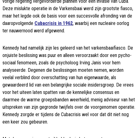
vorige regering vergevorderde plannen voor een invasie van Cuba.
Deze mislukte operatie in de Varkensbaai werd zijn grootste fiasco,
maar het legde ook de basis voor een succesvolle afronding van de
daaropvolgende
Cubacrisis in 1962
, waarbij een nucleaire oorlog
ter nauwernood werd afgewend.
Kennedy had namelijk zijn les geleerd van het varkensbaaifiasco. De
onjuiste beslissing was puur en alleen veroorzaakt door een pycho-
sociaal fenomeen, zoals de psycholoog Irving Janis voor hem
analyseerde. Degenen die beslissingen moeten nemen, worden
veelal verblind door overschatting van hun eigenwaarde, als
gewaardeerd lid van een belangrijke sociale insidersgroep. De vrees
voor het uiteen laten spatten van de kennelijke consensus en
daarmee de warme groepsbanden weerhield, menig adviseur van het
uitspreken van zijn gegronde twijfels over de voorgenomen operatie.
Kennedy zorgde er tijdens de Cubacrisis wel voor dat dit niet nog
een keer zou gebeuren.