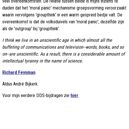
veel overeenkomsten. De relatie tussen beide is mijns inziens te
duiden dat het 'moral panic' mechanisme groepsvorming veroorzaakt
waarin vervolgens 'groupthink' in een warm gespreid bedje valt. De
overeenkomst is dat de volksduivels van 'moral panic', dezelfde zijn
als de 'outgroup' bij 'groupthink'.
I think we live in an unscientific age in which almost all the
buffeting of communications and television--words, books, and so
on--are unscientific. As a result, there is a considerable amount of
intellectual tyranny in the name of science.
Richard Feynman
Aldus André Bijkerk.
Voor mijn eerdere DDS-bijdragen zie
hier
.