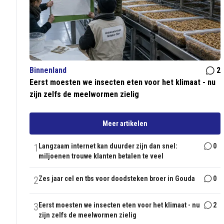
Binnenland
2
Eerst moesten we insecten eten voor het klimaat - nu
zijn zelfs de meelwormen zielig
Meer artikelen
1
Langzaam internet kan duurder zijn dan snel:
0
miljoenen trouwe klanten betalen te veel
2
Zes jaar cel en tbs voor doodsteken broer in Gouda
0
3
Eerst moesten we insecten eten voor het klimaat - nu
2
zijn zelfs de meelwormen zielig