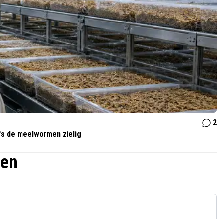
2
lfs de meelwormen zielig
ten