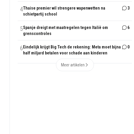
4
Thaise premier wil strengere wapenwetten na
3
schietpartij school
5
Spanje dreigt met maatregelen tegen Italië om
6
grenscontroles
6
Eindelijk krijgt Big Tech de rekening: Meta moet bijna
0
half miljard betalen voor schade aan kinderen
Meer artikelen