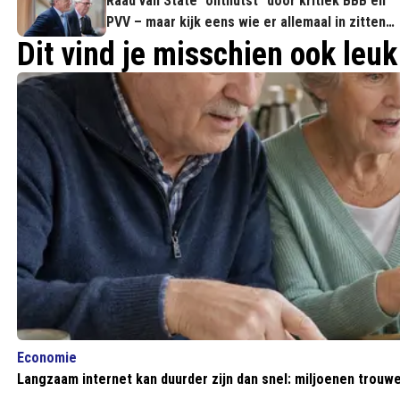
Raad van State “onthutst” door kritiek BBB en
PVV – maar kijk eens wie er allemaal in zitten…
Dit vind je misschien ook leuk
Economie
Langzaam internet kan duurder zijn dan snel: miljoenen trouwe