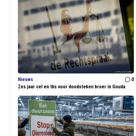
Nieuws
0
Zes jaar cel en tbs voor doodsteken broer in Gouda