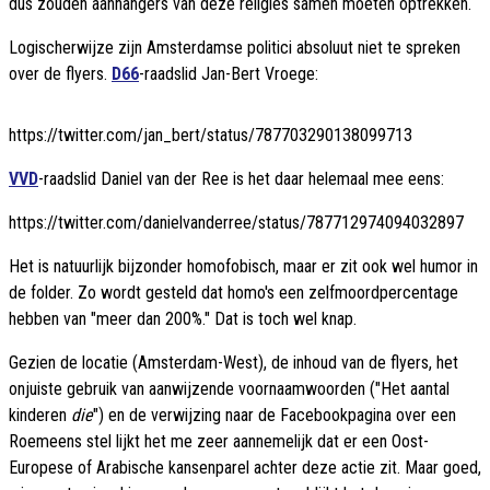
dus zouden aanhangers van deze religies samen moeten optrekken.
Logischerwijze zijn Amsterdamse politici absoluut niet te spreken
over de flyers.
D66
-raadslid Jan-Bert Vroege:
https://twitter.com/jan_bert/status/787703290138099713
VVD
-raadslid Daniel van der Ree is het daar helemaal mee eens:
https://twitter.com/danielvanderree/status/787712974094032897
Het is natuurlijk bijzonder homofobisch, maar er zit ook wel humor in
de folder. Zo wordt gesteld dat homo's een zelfmoordpercentage
hebben van "meer dan 200%." Dat is toch wel knap.
Gezien de locatie (Amsterdam-West), de inhoud van de flyers, het
onjuiste gebruik van aanwijzende voornaamwoorden ("Het aantal
kinderen
die
") en de verwijzing naar de Facebookpagina over een
Roemeens stel lijkt het me zeer aannemelijk dat er een Oost-
Europese of Arabische kansenparel achter deze actie zit. Maar goed,