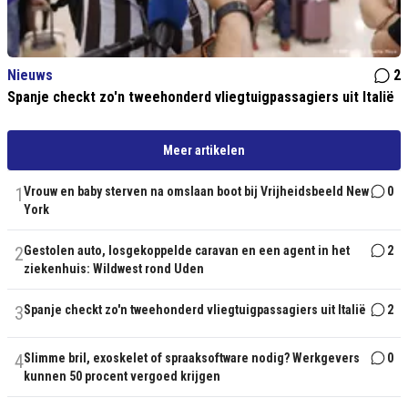
Nieuws
2
Spanje checkt zo'n tweehonderd vliegtuigpassagiers uit Italië
Meer artikelen
1
Vrouw en baby sterven na omslaan boot bij Vrijheidsbeeld New
0
York
2
Gestolen auto, losgekoppelde caravan en een agent in het
2
ziekenhuis: Wildwest rond Uden
3
Spanje checkt zo'n tweehonderd vliegtuigpassagiers uit Italië
2
4
Slimme bril, exoskelet of spraaksoftware nodig? Werkgevers
0
kunnen 50 procent vergoed krijgen