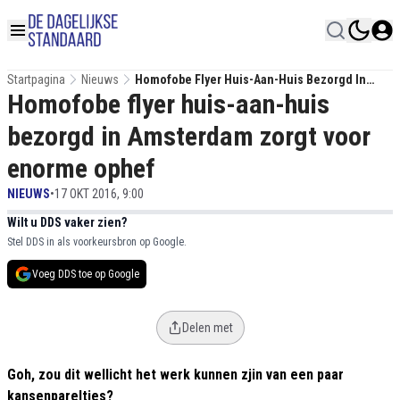
Startpagina
Nieuws
Homofobe Flyer Huis-Aan-Huis Bezorgd In
Homofobe flyer huis-aan-huis
Amsterdam Zorgt Voor Enorme Ophef
bezorgd in Amsterdam zorgt voor
enorme ophef
NIEUWS
•
17 OKT 2016, 9:00
Wilt u DDS vaker zien?
Stel DDS in als voorkeursbron op Google.
Voeg DDS toe op Google
Delen met
Goh, zou dit wellicht het werk kunnen zjin van een paar
kansenpareltjes?