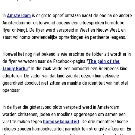
In
Amsterdam
is er grote ophef ontstaan nadat de ene na de andere
Amsterdammer gisteravond opeens een uitgesproken homofobe
flyer ontvingt. De flyer werd verspreid in West en Nieuw-West, en
staat vol homo-onvriendelijke opmerkingen én pertinente leugens.
Hoewel het nog niet bekend is wie erachter de folder zit wordt er in
de flyer verwezen naar de Facebook-pagina "
The pain of the
family Barbu
." In die zaak wilde een homostel een Roemeens kind
adopteren. De vader van dat kind zag dat gezien hun seksuele
geaardheid absoluut niet zitten en maakte de identiteit van het stel
openbaar.
In de flyer die gisteravond plots verspreid werd in Amsterdam
worden christenen, joden en moslims opgeroepen om samen een
vuist te maken tegen
homoseksualiteit
. De drie monotheïstische
religies zouden homoseksualiteit namelijk ten strengste afkeuren. En