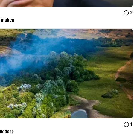
2
t maken
1
Ouddorp