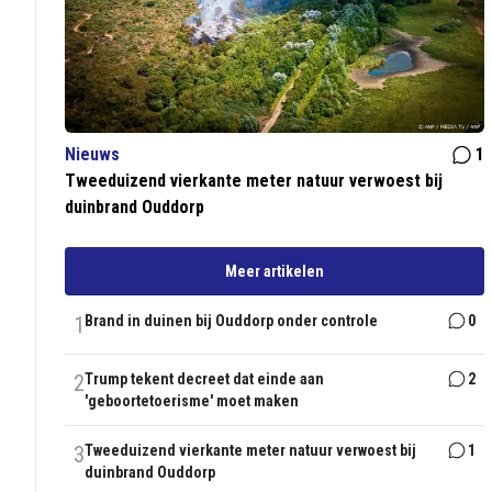
Nieuws
1
Tweeduizend vierkante meter natuur verwoest bij
duinbrand Ouddorp
Meer artikelen
1
Brand in duinen bij Ouddorp onder controle
0
2
Trump tekent decreet dat einde aan
2
'geboortetoerisme' moet maken
3
Tweeduizend vierkante meter natuur verwoest bij
1
duinbrand Ouddorp