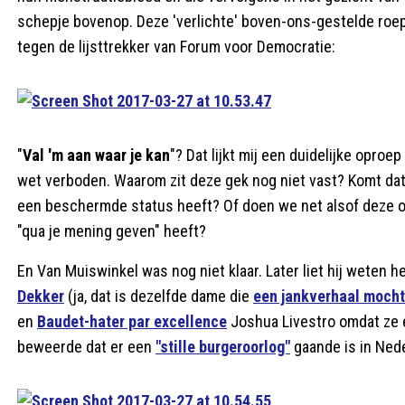
schepje bovenop. Deze 'verlichte' boven-ons-gestelde roe
tegen de lijsttrekker van Forum voor Democratie:
"
Val 'm aan waar je kan
"? Dat lijkt mij een duidelijke oproep
wet verboden. Waarom zit deze gek nog niet vast? Komt dat d
een beschermde status heeft? Of doen we net alsof deze opro
"qua je mening geven" heeft?
En Van Muiswinkel was nog niet klaar. Later liet hij weten h
Dekker
(ja, dat is dezelfde dame die
een jankverhaal moch
en
Baudet-hater par excellence
Joshua Livestro omdat ze e
beweerde dat er een
"stille burgeroorlog"
gaande is in Ned