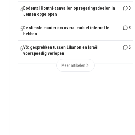
4
Dodental Houthi-aanvallen op regeringsdoelen in
0
Jemen opgelopen
5
De slimste manier om overal mobiel internet te
3
hebben
6
VS: gesprekken tussen Libanon en Israël
5
voorspoedig verlopen
Meer artikelen