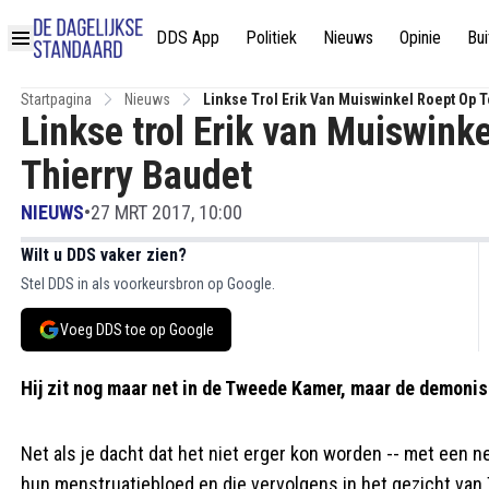
DDS App
Politiek
Nieuws
Opinie
Bui
Startpagina
Nieuws
Linkse Trol Erik Van Muiswinkel Roept Op T
Linkse trol Erik van Muiswinke
Thierry Baudet
NIEUWS
•
27 MRT 2017, 10:00
Wilt u DDS vaker zien?
Stel DDS in als voorkeursbron op Google.
Voeg DDS toe op Google
Hij zit nog maar net in de Tweede Kamer, maar de demoni
Net als je dacht dat het niet erger kon worden -- met een 
hun menstruatiebloed en die vervolgens in het gezicht van 