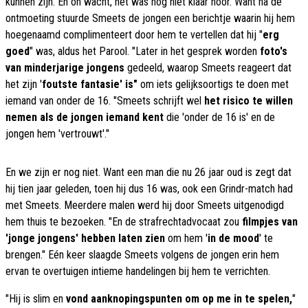
kunnen zijn. En oh wacht, het was nog niet klaar hoor. Want na de
ontmoeting stuurde Smeets de jongen een berichtje waarin hij hem
hoegenaamd complimenteert door hem te vertellen dat hij "
erg
goed
" was, aldus het Parool. "Later in het gesprek worden
foto's
van minderjarige jongens
gedeeld, waarop Smeets reageert dat
het zijn '
foutste fantasie' is"
om iets gelijksoortigs te doen met
iemand van onder de 16. "Smeets schrijft wel
het risico te willen
nemen als de jongen iemand kent
die 'onder de 16 is' en de
jongen hem 'vertrouwt'."
En we zijn er nog niet. Want een man die nu 26 jaar oud is zegt dat
hij tien jaar geleden, toen hij dus 16 was, ook een Grindr-match had
met Smeets. Meerdere malen werd hij door Smeets uitgenodigd
hem thuis te bezoeken. "En de strafrechtadvocaat zou
filmpjes van
'jonge jongens' hebben laten zien
om hem '
in de mood
' te
brengen." Eén keer slaagde Smeets volgens de jongen erin hem
ervan te overtuigen intieme handelingen bij hem te verrichten.
"Hij is slim en
vond aanknopingspunten om op me in te spelen,
"