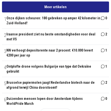
Meer artikelen
1
Onze dijken scheuren: 180 gebreken op amper 42 kilometer in
0
Zuid-Holland!
2
Iraanse president ziet nu beste omstandigheden voor deal
2
met VS
3
NN verhoogt depositorente naar 2 procent: €10.000 levert
1
€200 per jaar op
4
Ontplofte drone volgens Bulgarije van type dat Oekraïne
1
gebruikt
5
Brusselse papiermolen jaagt Nederlandse biotech naar de
2
afgrond terwijl China doorstoomt!
6
Duizenden mensen lopen door Amsterdam tijdens
0
WorldPride March