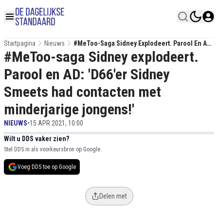
Startpagina
Nieuws
#MeToo-Saga Sidney Explodeert. Parool En AD:
#MeToo-saga Sidney explodeert.
'D66'er Sidney Smeets Had Contacten Met
Minderjarige Jongens!'
Parool en AD: 'D66'er Sidney
Smeets had contacten met
minderjarige jongens!'
NIEUWS
•
15 APR 2021, 10:00
Wilt u DDS vaker zien?
Stel DDS in als voorkeursbron op Google.
Voeg DDS toe op Google
Delen met