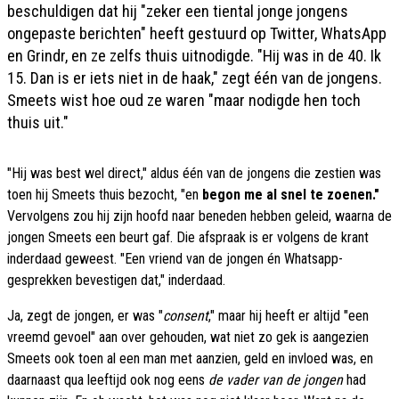
beschuldigen dat hij "zeker een tiental jonge jongens
ongepaste berichten" heeft gestuurd op Twitter, WhatsApp
en Grindr, en ze zelfs thuis uitnodigde. "Hij was in de 40. Ik
15. Dan is er iets niet in de haak," zegt één van de jongens.
Smeets wist hoe oud ze waren "maar nodigde hen toch
thuis uit."
"Hij was best wel direct," aldus één van de jongens die zestien was
toen hij Smeets thuis bezocht, "en
begon me al snel te zoenen."
Vervolgens zou hij zijn hoofd naar beneden hebben geleid, waarna de
jongen Smeets een beurt gaf. Die afspraak is er volgens de krant
inderdaad geweest. "Een vriend van de jongen én Whatsapp-
gesprekken bevestigen dat," inderdaad.
Ja, zegt de jongen, er was "
consent
," maar hij heeft er altijd "een
vreemd gevoel" aan over gehouden, wat niet zo gek is aangezien
Smeets ook toen al een man met aanzien, geld en invloed was, en
daarnaast qua leeftijd ook nog eens
de vader van de jongen
had