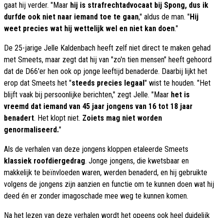
gaat hij verder. "Maar
hij is strafrechtadvocaat bij Spong, dus ik
durfde ook niet naar iemand toe te gaan
," aldus de man. "
Hij
weet precies wat hij wettelijk wel en niet kan doen
."
De 25-jarige Jelle Kaldenbach heeft zelf niet direct te maken gehad
met Smeets, maar zegt dat hij van "zo'n tien mensen" heeft gehoord
dat de D66'er hen ook op jonge leeftijd benaderde. Daarbij lijkt het
erop dat Smeets het "
steeds precies legaal
" wist te houden. "Het
blijft vaak bij persoonlijke berichten," zegt Jelle. "Maar
het is
vreemd dat iemand van 45 jaar jongens van 16 tot 18 jaar
benadert
. Het klopt niet.
Zoiets mag niet worden
genormaliseerd.
"
Als de verhalen van deze jongens kloppen etaleerde Smeets
klassiek roofdiergedrag
. Jonge jongens, die kwetsbaar en
makkelijk te beïnvloeden waren, werden benaderd, en hij gebruikte
volgens de jongens zijn aanzien en functie om te kunnen doen wat hij
deed én er zonder imagoschade mee weg te kunnen komen.
Na het lezen van deze verhalen wordt het opeens ook heel duidelijk