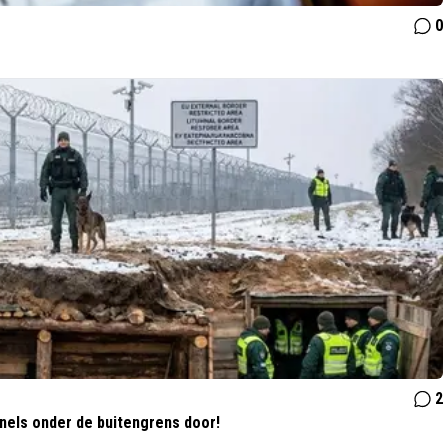
0
2
nnels onder de buitengrens door!