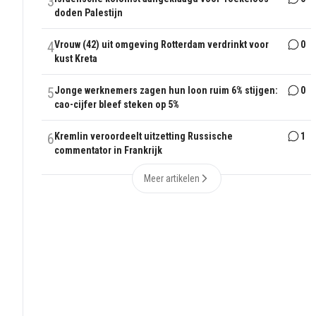
3
doden Palestijn
4
Vrouw (42) uit omgeving Rotterdam verdrinkt voor
0
kust Kreta
5
Jonge werknemers zagen hun loon ruim 6% stijgen:
0
cao-cijfer bleef steken op 5%
6
Kremlin veroordeelt uitzetting Russische
1
commentator in Frankrijk
Meer artikelen