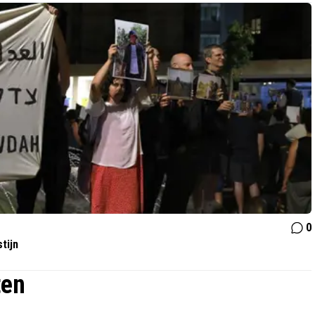
0
tijn
ten