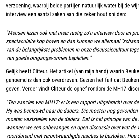
verzoening, waarbij beide partijen natuurlijk water bij de wij
interview een aantal zaken aan die zeker hout snijden:
"Mensen lezen ook niet meer rustig zo’n interview door en pr
spectaculaire kop boven en dan kunnen we allemaal “schandel
van de belangrijkste problemen in onze discussiecultuur teg
van goede omgangsvormen bepleiten."
Gelijk heeft Cliteur. Het artikel (van mijn hand) waarin Beu
genoemd is dan ook overdreven. Gezien het feit dat Beukerin
geven. Verder vindt Cliteur de ophef rondom de MH17-disc
"Ten aanzien van MH17: er is een rapport uitgebracht over d
Hij was benieuwd naar de daders. Die moeten nog gevonden w
moeten vaststellen van de daders. Dat is het principe van de 
wanneer we een onbevangen en open discussie over wat de wa
voortdurend met verontwaardigde reacties te bestoken. Hoe dur