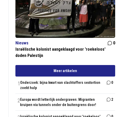
Nieuws
0
Israëlische kolonist aangeklaagd voor 'roekeloos'
doden Palestijn
Meer artikelen
1
Onderzoek: bijna kwart van slachtoffers sextortion
0
zoekt hulp
2
Europa wordt letterlijk ondergraven: Migranten
2
kruipen via tunnels onder de buitengrens door!
Israëlische kolonist aangeklaagd voor 'roekeloos'
0