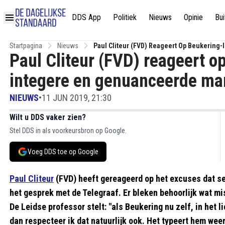
DDS App
Politiek
Nieuws
Opinie
Bui
Startpagina
Nieuws
Paul Cliteur (FVD) Reageert Op Beukering-
Paul Cliteur (FVD) reageert o
integere en genuanceerde ma
NIEUWS
•
11 JUN 2019, 21:30
Wilt u DDS vaker zien?
Stel DDS in als voorkeursbron op Google.
Voeg DDS toe op Google
Paul Cliteur
(FVD) heeft gereageerd op het excuses dat se
het gesprek met de Telegraaf. Er bleken behoorlijk wat misv
De Leidse professor stelt: "als Beukering nu zelf, in het 
dan respecteer ik dat natuurlijk ook. Het typeert hem wee