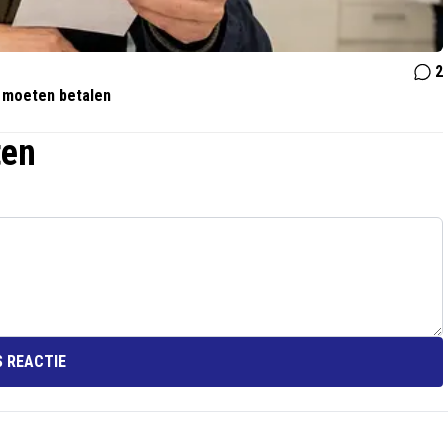
2
f moeten betalen
ten
 REACTIE