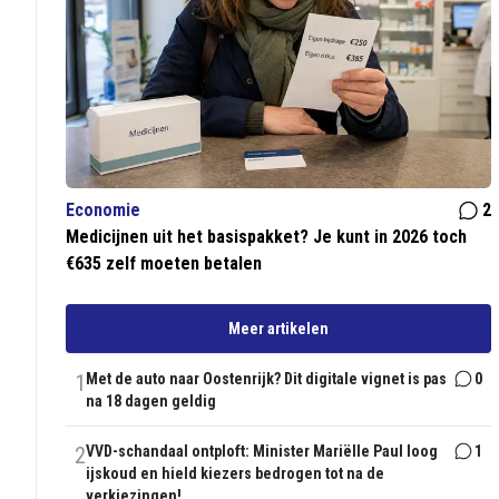
Economie
2
Medicijnen uit het basispakket? Je kunt in 2026 toch
€635 zelf moeten betalen
Meer artikelen
1
Met de auto naar Oostenrijk? Dit digitale vignet is pas
0
na 18 dagen geldig
2
VVD-schandaal ontploft: Minister Mariëlle Paul loog
1
ijskoud en hield kiezers bedrogen tot na de
verkiezingen!