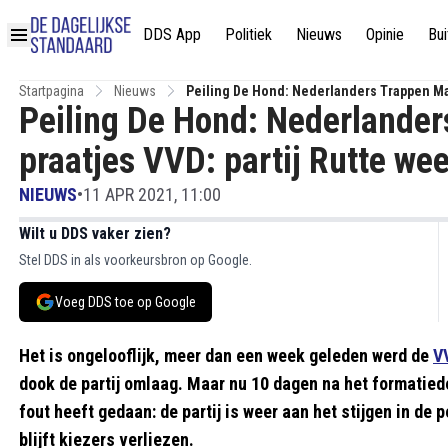
DDS App
Politiek
Nieuws
Opinie
Bui
Startpagina
Nieuws
Peiling De Hond: Nederlanders Trappen Mass
Peiling De Hond: Nederlander
praatjes VVD: partij Rutte weer
NIEUWS
•
11 APR 2021, 11:00
Wilt u DDS vaker zien?
Stel DDS in als voorkeursbron op Google.
Voeg DDS toe op Google
Het is ongelooflijk, meer dan een week geleden werd de
V
dook de partij omlaag. Maar nu 10 dagen na het formatied
fout heeft gedaan: de partij is weer aan het stijgen in de 
blijft kiezers verliezen.