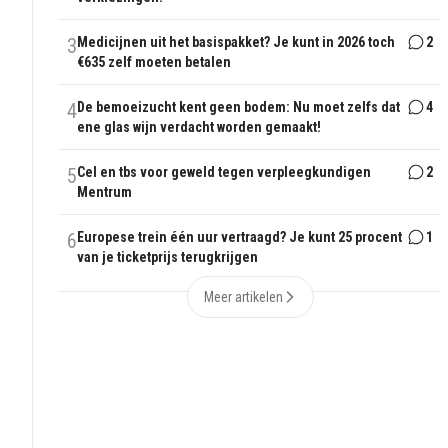
3
Medicijnen uit het basispakket? Je kunt in 2026 toch
2
€635 zelf moeten betalen
4
De bemoeizucht kent geen bodem: Nu moet zelfs dat
4
ene glas wijn verdacht worden gemaakt!
5
Cel en tbs voor geweld tegen verpleegkundigen
2
Mentrum
6
Europese trein één uur vertraagd? Je kunt 25 procent
1
van je ticketprijs terugkrijgen
Meer artikelen