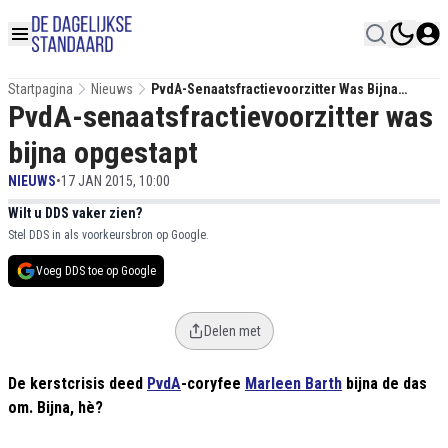
Startpagina
Nieuws
PvdA-Senaatsfractievoorzitter Was Bijna
PvdA-senaatsfractievoorzitter was
Opgestapt
bijna opgestapt
NIEUWS
•
17 JAN 2015, 10:00
Wilt u DDS vaker zien?
Stel DDS in als voorkeursbron op Google.
Voeg DDS toe op Google
Delen met
De kerstcrisis deed
PvdA
-coryfee
Marleen Barth
bijna de das
om. Bijna, hè?