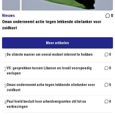
Nieuws
0
Oman onderneemt actie tegen lekkende olietanker voor
zuidkust
Meer artikelen
1
De slimste manier om overal mobiel internet te hebben
0
2
VS: gesprekken tussen Libanon en Israël voorspoedig
0
verlopen
3
Oman onderneemt actie tegen lekkende olietanker voor
0
zuidkust
4
Paul hield besluit loon arbeidsmigranten stil tot na
0
verkiezingen