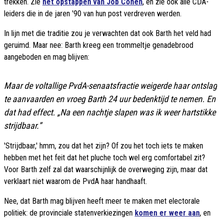
trekken. Zie
het opstappen van Job Cohen
, en zie ook alle CDA-
leiders die in de jaren '90 van hun post verdreven werden.
In lijn met die traditie zou je verwachten dat ook Barth het veld had
geruimd. Maar nee: Barth kreeg een trommeltje genadebrood
aangeboden en mag blijven:
Maar de voltallige PvdA-senaatsfractie weigerde haar ontslag
te aanvaarden en vroeg Barth 24 uur bedenktijd te nemen. En
dat had effect. „Na een nachtje slapen was ik weer hartstikke
strijdbaar.”
'Strijdbaar,' hmm, zou dat het zijn? Of zou het toch iets te maken
hebben met het feit dat het pluche toch wel erg comfortabel zit?
Voor Barth zelf zal dat waarschijnlijk de overweging zijn, maar dat
verklaart niet waarom de PvdA haar handhaaft.
Nee, dat Barth mag blijven heeft meer te maken met electorale
politiek: de provinciale statenverkiezingen
komen er weer aan
, en