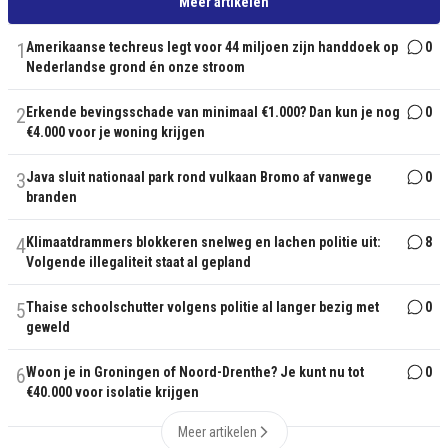
Meer artikelen
1
Amerikaanse techreus legt voor 44 miljoen zijn handdoek op
0
Nederlandse grond én onze stroom
2
Erkende bevingsschade van minimaal €1.000? Dan kun je nog
0
€4.000 voor je woning krijgen
3
Java sluit nationaal park rond vulkaan Bromo af vanwege
0
branden
4
Klimaatdrammers blokkeren snelweg en lachen politie uit:
8
Volgende illegaliteit staat al gepland
5
Thaise schoolschutter volgens politie al langer bezig met
0
geweld
6
Woon je in Groningen of Noord-Drenthe? Je kunt nu tot
0
€40.000 voor isolatie krijgen
Meer artikelen