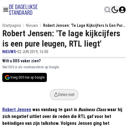
Startpagina
Nieuws
Robert Jensen: 'Te Lage Kijkcijfers Is Een Pure
Robert Jensen: 'Te lage kijkcijfers
Leugen, RTL Liegt'
is een pure leugen, RTL liegt'
NIEUWS
•
02 JUN 2019, 16:00
Wilt u DDS vaker zien?
Stel DDS in als voorkeursbron op Google.
Voeg DDS toe op Google
Delen met
Robert Jensen
was vandaag te gast in
Business Class
waar hij
zich negatief uitliet over de reden die RTL gaf voor het
beëindigen van zijn talkshow. Volgens Jensen ging het