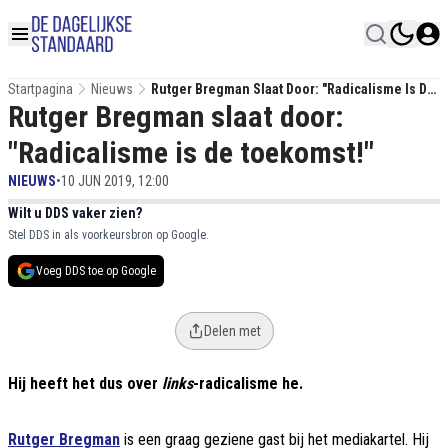
Startpagina
Nieuws
Rutger Bregman Slaat Door: "Radicalisme Is De
Rutger Bregman slaat door:
Toekomst!"
"Radicalisme is de toekomst!"
NIEUWS
•
10 JUN 2019, 12:00
Wilt u DDS vaker zien?
Stel DDS in als voorkeursbron op Google.
Voeg DDS toe op Google
Delen met
Hij heeft het dus over
links
-radicalisme he.
Rutger Bregman
is een graag geziene gast bij het mediakartel. Hij