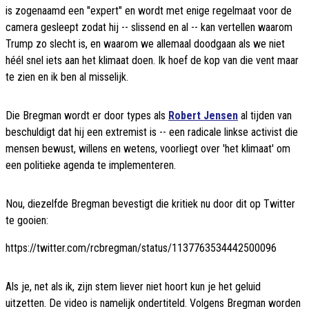
is zogenaamd een "expert" en wordt met enige regelmaat voor de
camera gesleept zodat hij -- slissend en al -- kan vertellen waarom
Trump zo slecht is, en waarom we allemaal doodgaan als we niet
héél snel iets aan het klimaat doen. Ik hoef de kop van die vent maar
te zien en ik ben al misselijk.
Die Bregman wordt er door types als
Robert Jensen
al tijden van
beschuldigt dat hij een extremist is -- een radicale linkse activist die
mensen bewust, willens en wetens, voorliegt over 'het klimaat' om
een politieke agenda te implementeren.
Nou, diezelfde Bregman bevestigt die kritiek nu door dit op Twitter
te gooien:
https://twitter.com/rcbregman/status/1137763534442500096
Als je, net als ik, zijn stem liever niet hoort kun je het geluid
uitzetten. De video is namelijk ondertiteld. Volgens Bregman worden