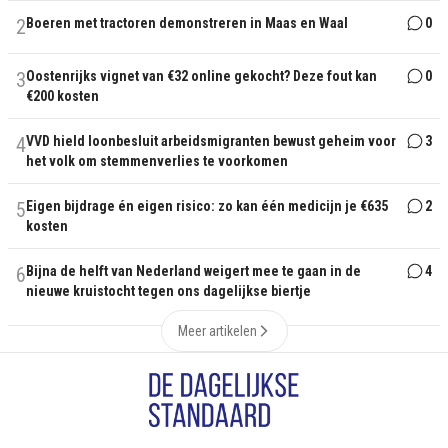
2
Boeren met tractoren demonstreren in Maas en Waal
0
3
Oostenrijks vignet van €32 online gekocht? Deze fout kan
0
€200 kosten
4
VVD hield loonbesluit arbeidsmigranten bewust geheim voor
3
het volk om stemmenverlies te voorkomen
5
Eigen bijdrage én eigen risico: zo kan één medicijn je €635
2
kosten
6
Bijna de helft van Nederland weigert mee te gaan in de
4
nieuwe kruistocht tegen ons dagelijkse biertje
Meer artikelen