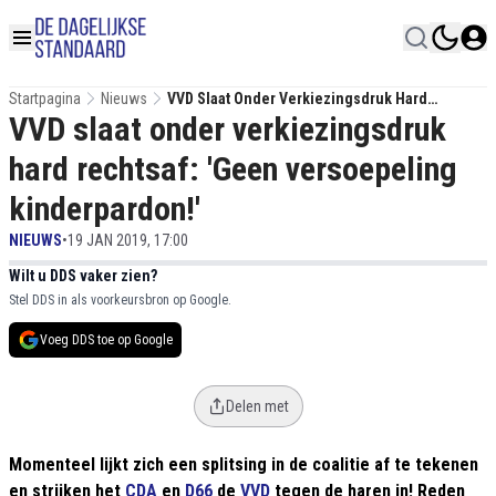
Startpagina
Nieuws
VVD Slaat Onder Verkiezingsdruk Hard
VVD slaat onder verkiezingsdruk
Rechtsaf: 'Geen Versoepeling Kinderpardon!'
hard rechtsaf: 'Geen versoepeling
kinderpardon!'
NIEUWS
•
19 JAN 2019, 17:00
Wilt u DDS vaker zien?
Stel DDS in als voorkeursbron op Google.
Voeg DDS toe op Google
Delen met
Momenteel lijkt zich een splitsing in de coalitie af te tekenen
en strijken het
CDA
en
D66
de
VVD
tegen de haren in! Reden