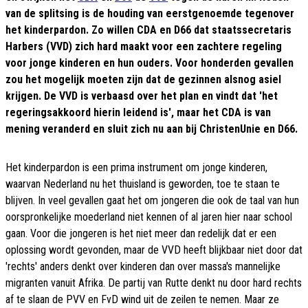
van de splitsing is de houding van eerstgenoemde tegenover
het kinderpardon. Zo willen CDA en D66 dat staatssecretaris
Harbers (VVD) zich hard maakt voor een zachtere regeling
voor jonge kinderen en hun ouders. Voor honderden gevallen
zou het mogelijk moeten zijn dat de gezinnen alsnog asiel
krijgen. De VVD is verbaasd over het plan en vindt dat 'het
regeringsakkoord hierin leidend is', maar het CDA is van
mening veranderd en sluit zich nu aan bij ChristenUnie en D66.
Het kinderpardon is een prima instrument om jonge kinderen,
waarvan Nederland nu het thuisland is geworden, toe te staan te
blijven. In veel gevallen gaat het om jongeren die ook de taal van hun
oorspronkelijke moederland niet kennen of al jaren hier naar school
gaan. Voor die jongeren is het niet meer dan redelijk dat er een
oplossing wordt gevonden, maar de VVD heeft blijkbaar niet door dat
'rechts' anders denkt over kinderen dan over massa's mannelijke
migranten vanuit Afrika. De partij van Rutte denkt nu door hard rechts
af te slaan de PVV en FvD wind uit de zeilen te nemen. Maar ze