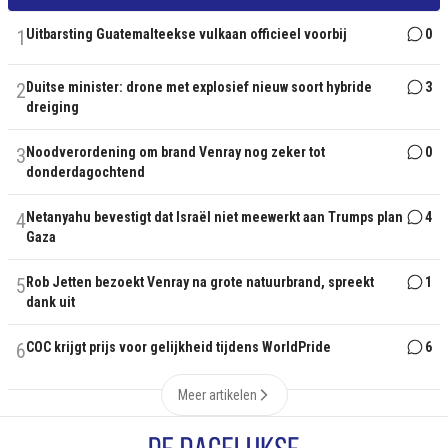
1
Uitbarsting Guatemalteekse vulkaan officieel voorbij
0
2
Duitse minister: drone met explosief nieuw soort hybride
3
dreiging
3
Noodverordening om brand Venray nog zeker tot
0
donderdagochtend
4
Netanyahu bevestigt dat Israël niet meewerkt aan Trumps plan
4
Gaza
5
Rob Jetten bezoekt Venray na grote natuurbrand, spreekt
1
dank uit
6
COC krijgt prijs voor gelijkheid tijdens WorldPride
6
Meer artikelen