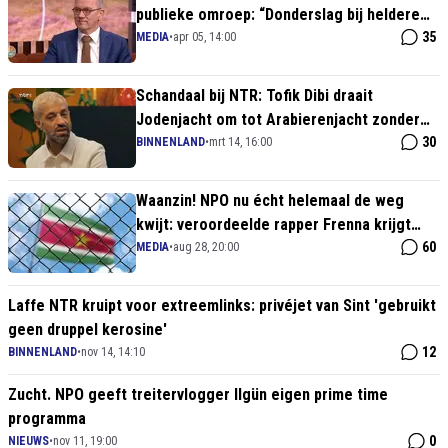
publieke omroep: “Donderslag bij heldere
hemel"
35
MEDIA
•
apr 05, 14:00
Schandaal bij NTR: Tofik Dibi draait
Jodenjacht om tot Arabierenjacht zonder
tegenspraak
30
BINNENLAND
•
mrt 14, 16:00
Waanzin! NPO nu écht helemaal de weg
kwijt: veroordeelde rapper Frenna krijgt
eigen NTR-serie
60
MEDIA
•
aug 28, 20:00
Laffe NTR kruipt voor extreemlinks: privéjet van Sint 'gebruikt
geen druppel kerosine'
12
BINNENLAND
•
nov 14, 14:10
Zucht. NPO geeft treitervlogger Ilgün eigen prime time
programma
0
NIEUWS
•
nov 11, 19:00