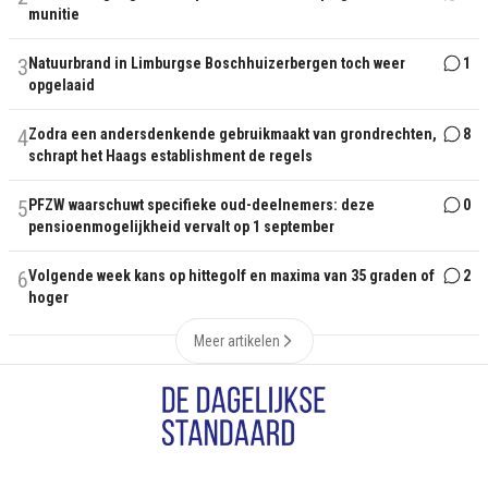
munitie
3
Natuurbrand in Limburgse Boschhuizerbergen toch weer
1
opgelaaid
4
Zodra een andersdenkende gebruikmaakt van grondrechten,
8
schrapt het Haags establishment de regels
5
PFZW waarschuwt specifieke oud-deelnemers: deze
0
pensioenmogelijkheid vervalt op 1 september
6
Volgende week kans op hittegolf en maxima van 35 graden of
2
hoger
Meer artikelen