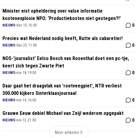
Minister eist opheldering over valse informatie
kostenexplosie NPO: 'Productiekosten niet gestegen?!'
0
NIEUWS
•
dec 13, 15:00
Precies wat Nederland nodig heeft, Rutte als cabaretier!
0
NIEUWS
•
dec 23, 11:00
NOS-'journalist' Eelco Bosch van Rosenthal doet een pc-tje,
keert zich tegen Zwarte Piet
0
NIEUWS
•
nov 18, 19:00
Daar gaat het draagvlak van 'roetveegpiet', NTR verliest
300.000 kijkers Sinterklaasjournaal
0
NIEUWS
•
nov 14, 16:00
Grauwe Eeuw debiel Michael van Zeijl wederom opgepakt
0
NIEUWS
•
nov 13, 21:00
Meer artikelen