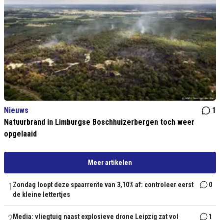
Nieuws
1
Natuurbrand in Limburgse Boschhuizerbergen toch weer
opgelaaid
Meer artikelen
1
Zondag loopt deze spaarrente van 3,10% af: controleer eerst
0
de kleine lettertjes
2
Media: vliegtuig naast explosieve drone Leipzig zat vol
1