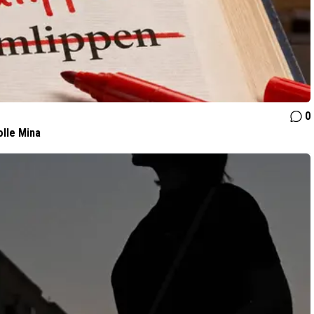
0
olle Mina