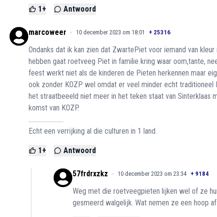
1
+
Antwoord
marcoweer
10 december 2023 om 18:01
+
25316
Ondanks dat ik kan zien dat ZwartePiet voor iemand van kle
hebben gaat roetveeg Piet in familie kring waar oom,tante, ne
feest werkt niet als de kinderen de Pieten herkennen maar eige
ook zonder KOZP wel omdat er veel minder echt traditioneel
het straatbeeeld niet meer in het teken staat van Sinterklaas
komst van KOZP.
........................
Echt een verrijking al die culturen in 1 land.
1
+
Antwoord
57frdrxzkz
10 december 2023 om 23:34
+
9184
Weg met die roetveegpieten lijken wel of ze h
gesmeerd walgelijk. Wat nemen ze een hoop af 