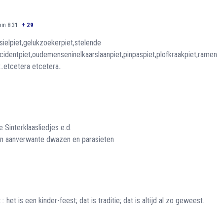
om 8:31
+
29
asielpiet,gelukzoekerpiet,stelende
ncidentpiet,oudemenseninelkaarslaanpiet,pinpaspiet,plofkraakpiet,ramen
.etcetera etcetera..
 Sinterklaasliedjes e.d.
en aanverwante dwazen en parasieten
 het is een kinder-feest; dat is traditie; dat is altijd al zo geweest.