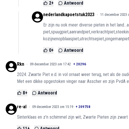
2
+
Antwoord
nederlandkapoetstuk2023
11 december 2023 
Er zijn nu ook meer diverse pieten in het land...
piet,spuugpiet,aanrandpiet,verkrachtpiet,steeki
kozijnenopblaaspiet,utrechtsepiet,jongemanpiet.
0
+
Antwoord
Rkn
09 december 2023 om 17:42
+
20296
2024: Zwarte Piet e.d. in vol ornaat weer terug, net als de oude
Met een dikke opgestoken vinger naar Asscher en zijn PvdA 
8
+
Antwoord
re-al
09 december 2023 om 15:19
+
209758
Sinterklaas en z'n schimmel zijn wit; Zwarte Pieten zijn zwart :::
11
+
Antwoord