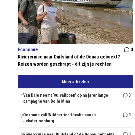
Economie
0
Riviercruise naar Duitsland of de Donau geboekt?
Reizen worden geschrapt - dit zijn je rechten
Meer artikelen
1
Van Dale neemt ‘vulvalippen’ op na jarenlange
0
campagne van Dolle Mina
2
Oekraïne valt Wildberries-locatie aan in
0
Jekaterinenburg
Riviercruise naar Duitsland of de Donau geboekt?
0