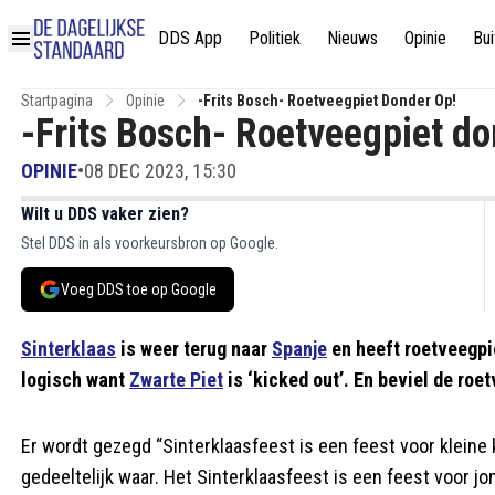
DDS App
Politiek
Nieuws
Opinie
Bui
Startpagina
Opinie
-Frits Bosch- Roetveegpiet Donder Op!
-Frits Bosch- Roetveegpiet do
OPINIE
•
08 DEC 2023, 15:30
Wilt u DDS vaker zien?
Stel DDS in als voorkeursbron op Google.
Voeg DDS toe op Google
Sinterklaas
is weer terug naar
Spanje
en heeft roetveegpi
logisch want
Zwarte Piet
is ‘kicked out’. En beviel de roe
Er wordt gezegd “Sinterklaasfeest is een feest voor kleine 
gedeeltelijk waar. Het Sinterklaasfeest is een feest voor j