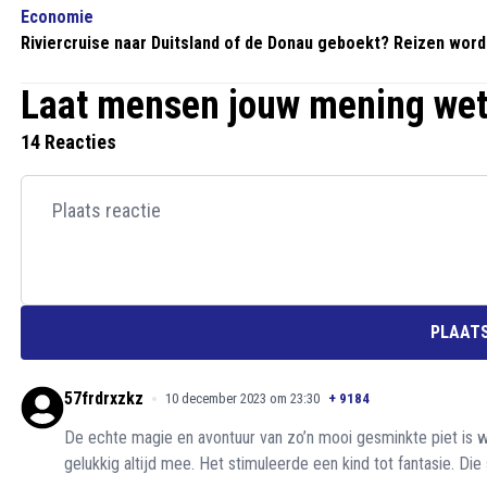
Economie
Riviercruise naar Duitsland of de Donau geboekt? Reizen worde
Laat mensen jouw mening we
14 Reacties
PLAATS
57frdrxzkz
10 december 2023 om 23:30
+
9184
De echte magie en avontuur van zo’n mooi gesminkte piet is we
gelukkig altijd mee. Het stimuleerde een kind tot fantasie. Di