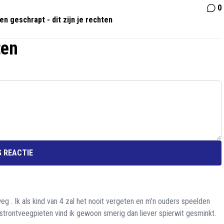
0
n geschrapt - dit zijn je rechten
ten
 REACTIE
g . Ik als kind van 4 zal het nooit vergeten en m’n ouders speelden
e strontveegpieten vind ik gewoon smerig dan liever spierwit gesminkt.