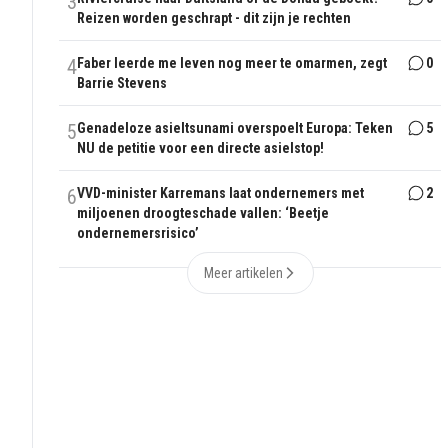
3
Reizen worden geschrapt - dit zijn je rechten
4
Faber leerde me leven nog meer te omarmen, zegt
0
Barrie Stevens
5
Genadeloze asieltsunami overspoelt Europa: Teken
5
NU de petitie voor een directe asielstop!
6
VVD-minister Karremans laat ondernemers met
2
miljoenen droogteschade vallen: ‘Beetje
ondernemersrisico’
Meer artikelen