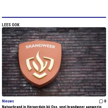
LEES OOK
Nieuws
0
Natuurbrand in Herperduin bij Oss, veel brandweer aanwezig