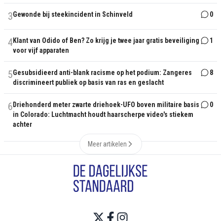
3
Gewonde bij steekincident in Schinveld
0
4
Klant van Odido of Ben? Zo krijg je twee jaar gratis beveiliging
1
voor vijf apparaten
5
Gesubsidieerd anti-blank racisme op het podium: Zangeres
8
discrimineert publiek op basis van ras en geslacht
6
Driehonderd meter zwarte driehoek-UFO boven militaire basis
0
in Colorado: Luchtmacht houdt haarscherpe video's stiekem
achter
Meer artikelen