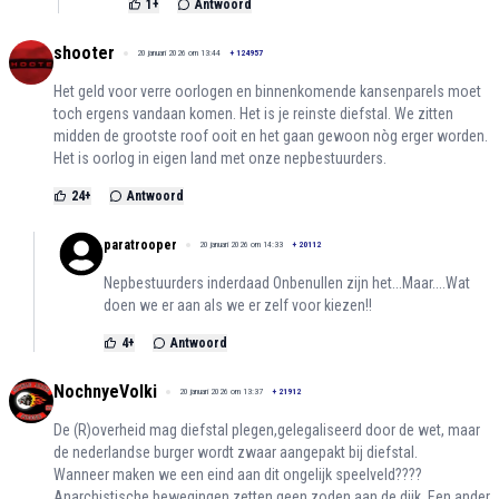
1
+
Antwoord
shooter
20 januari 2026 om 13:44
+
124957
Het geld voor verre oorlogen en binnenkomende kansenparels moet
toch ergens vandaan komen. Het is je reinste diefstal. We zitten
midden de grootste roof ooit en het gaan gewoon nòg erger worden.
Het is oorlog in eigen land met onze nepbestuurders.
24
+
Antwoord
paratrooper
20 januari 2026 om 14:33
+
20112
Nepbestuurders inderdaad Onbenullen zijn het...Maar....Wat
doen we er aan als we er zelf voor kiezen!!
4
+
Antwoord
NochnyeVolki
20 januari 2026 om 13:37
+
21912
De (R)overheid mag diefstal plegen,gelegaliseerd door de wet, maar
de nederlandse burger wordt zwaar aangepakt bij diefstal.
Wanneer maken we een eind aan dit ongelijk speelveld????
Anarchistische bewegingen zetten geen zoden aan de dijk. Een ander