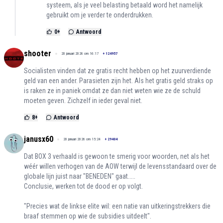
systeem, als je veel belasting betaald word het namelijk
gebruikt om je verder te onderdrukken.
0
+
Antwoord
shooter
20 januari 2026 om 16:17
+
124957
Socialisten vinden dat ze gratis recht hebben op het zuurverdiende
geld van een ander. Parasieten zijn het. Als het gratis geld straks op
is raken ze in paniek omdat ze dan niet weten wie ze de schuld
moeten geven. Zichzelf in ieder geval niet.
8
+
Antwoord
janusx60
20 januari 2026 om 15:24
+
29404
Dat BOX 3 verhaald is gewoon te smerig voor woorden, net als het
wéér willen verhogen van de AOW terwijl de levensstandaard over de
globale lijn juist naar "BENEDEN" gaat.....
Conclusie, werken tot de dood er op volgt.
"Precies wat de linkse elite wil: een natie van uitkeringstrekkers die
braaf stemmen op wie de subsidies uitdeelt".