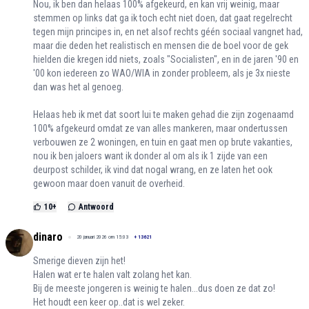
Nou, ik ben dan helaas 100% afgekeurd, en kan vrij weinig, maar
stemmen op links dat ga ik toch echt niet doen, dat gaat regelrecht
tegen mijn principes in, en net alsof rechts géén sociaal vangnet had,
maar die deden het realistisch en mensen die de boel voor de gek
hielden die kregen idd niets, zoals "Socialisten", en in de jaren '90 en
'00 kon iedereen zo WAO/WIA in zonder probleem, als je 3x nieste
dan was het al genoeg.
Helaas heb ik met dat soort lui te maken gehad die zijn zogenaamd
100% afgekeurd omdat ze van alles mankeren, maar ondertussen
verbouwen ze 2 woningen, en tuin en gaat men op brute vakanties,
nou ik ben jaloers want ik donder al om als ik 1 zijde van een
deurpost schilder, ik vind dat nogal wrang, en ze laten het ook
gewoon maar doen vanuit de overheid.
10
+
Antwoord
dinaro
20 januari 2026 om 15:03
+
13621
Smerige dieven zijn het!
Halen wat er te halen valt zolang het kan.
Bij de meeste jongeren is weinig te halen...dus doen ze dat zo!
Het houdt een keer op..dat is wel zeker.