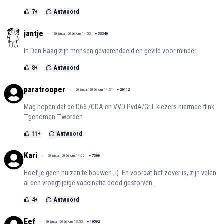
7
+
Antwoord
jantje
20 januari 2026 om 14:53
+
33340
In Den Haag zijn mensen gevierendeeld en gevild voor minder.
8
+
Antwoord
paratrooper
20 januari 2026 om 14:31
+
20112
Mag hopen dat de D66 /CDA en VVD PvdA/Gr L kiezers hiermee flink
""genomen ""worden
11
+
Antwoord
Kari
20 januari 2026 om 14:06
+
7300
Hoef je geen huizen te bouwen ;-). En voordat het zover is, zijn velen
al een vroegtijdige vaccinatie dood gestorven.
4
+
Antwoord
Eef
20 januari 2026 om 13:53
+
10502