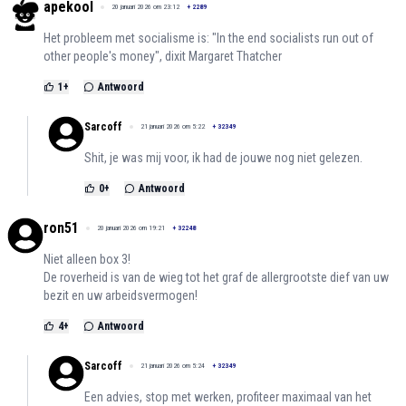
apekool
20 januari 2026 om 23:12
+
2289
Het probleem met socialisme is: "In the end socialists run out of
other people's money", dixit Margaret Thatcher
1
+
Antwoord
Sarcoff
21 januari 2026 om 5:22
+
32349
Shit, je was mij voor, ik had de jouwe nog niet gelezen.
0
+
Antwoord
ron51
20 januari 2026 om 19:21
+
32248
Niet alleen box 3!
De roverheid is van de wieg tot het graf de allergrootste dief van uw
bezit en uw arbeidsvermogen!
4
+
Antwoord
Sarcoff
21 januari 2026 om 5:24
+
32349
Een advies, stop met werken, profiteer maximaal van het