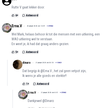
Rutte V gaat lekker door.
6
+
Antwoord
Erna.V
20 januari 2026 om 13:49
+
37062
Wel Mark, helaas behoor ik tot die mensen met een uitkering, een
WAO uitkering wel te verstaan.
En weet je, ik had dat graag anders gezien.
5
+
Antwoord
dinaro
21 januari 2026 om 00:53
+
13621
Dat begrijp ik @Erna.V , het zal geen vetpot zijn,
Ik wens je alle goeds en sterkte!!
1
+
Antwoord
Erna.V
21 januari 2026 om 6:05
+
37062
Dankjewel @Dinaro