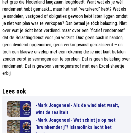
het-gras die Nederland langzaam leegbloedt. Want wat als je wél
rendement hebt gemaakt… maar het niet “verzilverd” hebt? Wat als
je aandelen, vastgoed of obligaties gewoon hebt laten liggen omdat
je niet van plan was te verkopen? Dan betaal je tóch belasting. Niet
over wat je écht hebt verdiend, maar over een “fictief rendement”
dat de Belastingdienst voor jou verzint. Dus: geen cash in handen,
geen dividend opgenomen, geen verkoopwinst gerealiseerd – en
toch een blauwe envelop met een rekening die je niet kunt betalen
zonder eerst je vermogen aan te spreken. Dat is geen belasting over
rendement. Dat is gewoon vermogensroof met een Excel-sheetje
erbij.
Lees ook
-Mark Jongeneel- Als de wind niet waait,
wint de realiteit
-Mark Jongeneel- Wat schiet je op met
‘bruinhemderij’? Islamolinks lacht het