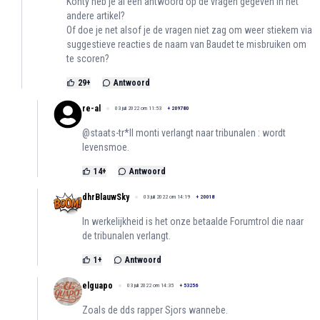
Konty heb je al een antwoord op de vragen gegeven in het
andere artikel?
Of doe je net alsof je de vragen niet zag om weer stiekem via
suggestieve reacties de naam van Baudet te misbruiken om
te scoren?
29
+
Antwoord
re-al
03 juli 2022 om 11:53
+
209780
@staats-tr*ll monti verlangt naar tribunalen : wordt
levensmoe.
14
+
Antwoord
dhrBlauwSky
03 juli 2022 om 14:19
+
20018
In werkelijkheid is het onze betaalde Forumtrol die naar
de tribunalen verlangt.
1
+
Antwoord
elguapo
03 juli 2022 om 14:35
+
53256
Zoals de dds rapper Sjors wannebe.