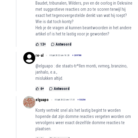
Baudet, tribunalen, Wilders, pvv en de oorlog in Oekraïne
met suggestieve reacties om zo te scoren terwijl hij
exact het tegenovergestelde denkt van wat hij roept?
Wie is dat toch konty?
Heb je de vragen al kunnen beantwoorden in het andere
artikel of is het te lastig voor je geworden?
13
+
Antwoord
re-al
03 juli 2022 om 16:20
+
209780
@elguapo : die staats-tr*llen monti, vvmeg, branzino,
janhalo, e.a.,
mislukken altijd.
6
+
Antwoord
elguapo
03 juli 2022 om 17:31
+
53256
Konty vertrekt snel als het lastig begint te worden
hopende dat zijn domme reacties vergeten worden om
vervolgens weer exact dezelfde domme reacties te
plaatsen.