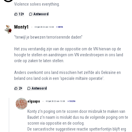
Violence solves everything.
12
+
Antwoord
Monty1
03 juli 2022 om 12:44
+
8096
''terwijl je bewezen terroriserende daden''
Het zou verstandig zijn van de oppositie om de VN hiervan op de
hoogte te stellen en aandringen om VN vredestroepen in ons land
orde op zaken te laten stellen.
Anders overkomt ons land misschien het zelfde als Oekraïne en
beland ons land ook in een 'speciale miltaire operatie'.
2
+
Antwoord
elguapo
03 juli 2022 om 13:30
+
53256
Konty z'n poging om te scoren door misbruik te maken van
Baudet z'n naam is mislukt dus nu de volgende poging om te
scoren via oppositie en de oorlog.
De sarcastische suggestieve reactie spetterfontijn blijft erg