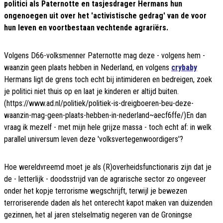
politici als Paternotte en tasjesdrager Hermans hun
ongenoegen uit over het 'activistische gedrag' van de voor
hun leven en voortbestaan vechtende agrariërs.
Volgens D66-volksmenner Paternotte mag deze - volgens hem -
waanzin geen plaats hebben in Nederland, en volgens
crybaby
Hermans ligt de grens toch echt bij intimideren en bedreigen, zoek
je politici niet thuis op en laat je kinderen er altijd buiten.
(https://www.ad.nl/politiek/politiek-is-dreigboeren-beu-deze-
waanzin-mag-geen-plaats-hebben-in-nederland~aecf6ffe/)En dan
vraag ik mezelf - met mijn hele grijze massa - toch echt af: in welk
parallel universum leven deze 'volksvertegenwoordigers'?
Hoe wereldvreemd moet je als (R)overheidsfunctionaris zijn dat je
de - letterlijk - doodsstrijd van de agrarische sector zo ongeveer
onder het kopje terrorisme wegschrijft, terwijl je bewezen
terroriserende daden als het onterecht kapot maken van duizenden
gezinnen, het al jaren stelselmatig negeren van de Groningse