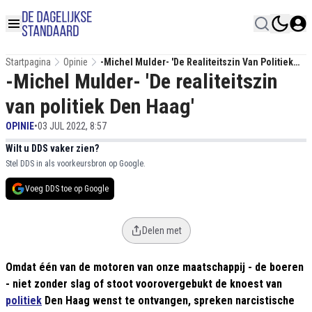
Startpagina
Opinie
-Michel Mulder- 'De Realiteitszin Van Politiek
-Michel Mulder- 'De realiteitszin
Den Haag'
van politiek Den Haag'
OPINIE
•
03 JUL 2022, 8:57
Wilt u DDS vaker zien?
Stel DDS in als voorkeursbron op Google.
Voeg DDS toe op Google
Delen met
Omdat één van de motoren van onze maatschappij - de boeren
- niet zonder slag of stoot voorovergebukt de knoest van
politiek
Den Haag wenst te ontvangen, spreken narcistische