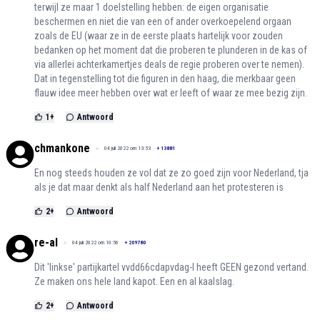
terwijl ze maar 1 doelstelling hebben: de eigen organisatie
beschermen en niet die van een of ander overkoepelend orgaan
zoals de EU (waar ze in de eerste plaats hartelijk voor zouden
bedanken op het moment dat die proberen te plunderen in de kas of
via allerlei achterkamertjes deals de regie proberen over te nemen).
Dat in tegenstelling tot die figuren in den haag, die merkbaar geen
flauw idee meer hebben over wat er leeft of waar ze mee bezig zijn.
1
+
Antwoord
chmankone
04 juli 2022 om 13:53
+
13881
En nog steeds houden ze vol dat ze zo goed zijn voor Nederland, tja
als je dat maar denkt als half Nederland aan het protesteren is
2
+
Antwoord
re-al
04 juli 2022 om 10:56
+
209780
Dit 'linkse' partijkartel vvdd66cdapvdag-l heeft GEEN gezond vertand.
Ze maken ons hele land kapot. Een en al kaalslag.
2
+
Antwoord