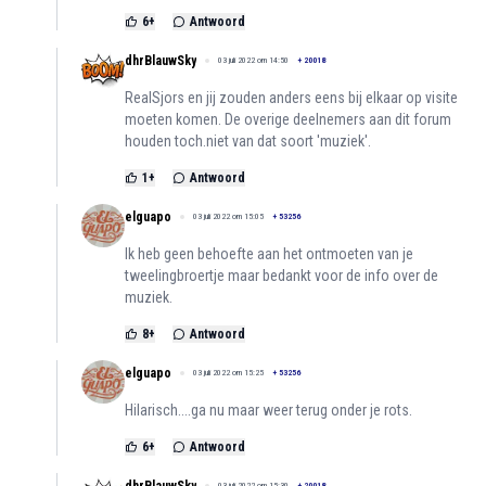
6
+
Antwoord
dhrBlauwSky
03 juli 2022 om 14:50
+
20018
RealSjors en jij zouden anders eens bij elkaar op visite
moeten komen. De overige deelnemers aan dit forum
houden toch.niet van dat soort 'muziek'.
1
+
Antwoord
elguapo
03 juli 2022 om 15:05
+
53256
Ik heb geen behoefte aan het ontmoeten van je
tweelingbroertje maar bedankt voor de info over de
muziek.
8
+
Antwoord
elguapo
03 juli 2022 om 15:25
+
53256
Hilarisch....ga nu maar weer terug onder je rots.
6
+
Antwoord
03 juli 2022 om 15:30
+
20018