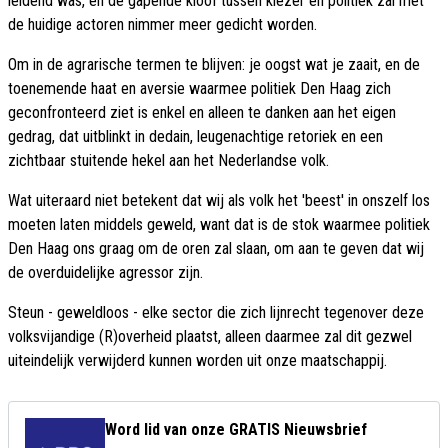
leidend was, en de gapende kloof tussen kiezer en politiek zal met
de huidige actoren nimmer meer gedicht worden.
Om in de agrarische termen te blijven: je oogst wat je zaait, en de
toenemende haat en aversie waarmee politiek Den Haag zich
geconfronteerd ziet is enkel en alleen te danken aan het eigen
gedrag, dat uitblinkt in dedain, leugenachtige retoriek en een
zichtbaar stuitende hekel aan het Nederlandse volk.
Wat uiteraard niet betekent dat wij als volk het 'beest' in onszelf los
moeten laten middels geweld, want dat is de stok waarmee politiek
Den Haag ons graag om de oren zal slaan, om aan te geven dat wij
de overduidelijke agressor zijn.
Steun - geweldloos - elke sector die zich lijnrecht tegenover deze
volksvijandige (R)overheid plaatst, alleen daarmee zal dit gezwel
uiteindelijk verwijderd kunnen worden uit onze maatschappij.
Word lid van onze GRATIS Nieuwsbrief