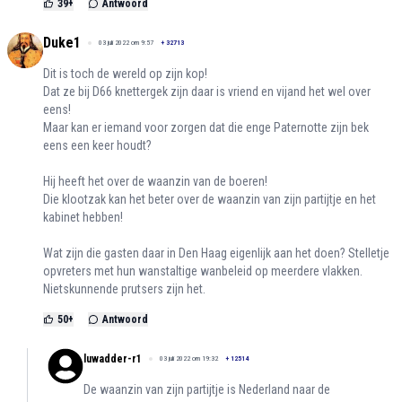
39
+
Antwoord
Duke1
03 juli 2022 om 9:57
+
32713
Dit is toch de wereld op zijn kop!
Dat ze bij D66 knettergek zijn daar is vriend en vijand het wel over
eens!
Maar kan er iemand voor zorgen dat die enge Paternotte zijn bek
eens een keer houdt?
Hij heeft het over de waanzin van de boeren!
Die klootzak kan het beter over de waanzin van zijn partijtje en het
kabinet hebben!
Wat zijn die gasten daar in Den Haag eigenlijk aan het doen? Stelletje
opvreters met hun wanstaltige wanbeleid op meerdere vlakken.
Nietskunnende prutsers zijn het.
50
+
Antwoord
luwadder-r1
03 juli 2022 om 19:32
+
12514
De waanzin van zijn partijtje is Nederland naar de