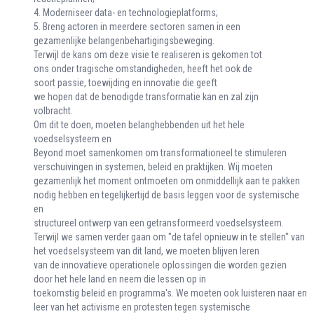
4. Moderniseer data- en technologieplatforms;
5. Breng actoren in meerdere sectoren samen in een
gezamenlijke belangenbehartigingsbeweging.
Terwijl de kans om deze visie te realiseren is gekomen tot
ons onder tragische omstandigheden, heeft het ook de
soort passie, toewijding en innovatie die geeft
we hopen dat de benodigde transformatie kan en zal zijn
volbracht.
Om dit te doen, moeten belanghebbenden uit het hele
voedselsysteem en
Beyond moet samenkomen om transformationeel te stimuleren
verschuivingen in systemen, beleid en praktijken. Wij moeten
gezamenlijk het moment ontmoeten om onmiddellijk aan te pakken
nodig hebben en tegelijkertijd de basis leggen voor de systemische
en
structureel ontwerp van een getransformeerd voedselsysteem.
Terwijl we samen verder gaan om "de tafel opnieuw in te stellen" van
het voedselsysteem van dit land, we moeten blijven leren
van de innovatieve operationele oplossingen die worden gezien
door het hele land en neem die lessen op in
toekomstig beleid en programma's. We moeten ook luisteren naar en
leer van het activisme en protesten tegen systemische