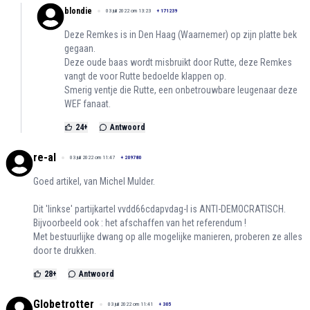
blondie
03 juli 2022 om 13:23
+
171239
Deze Remkes is in Den Haag (Waarnemer) op zijn platte bek
gegaan.
Deze oude baas wordt misbruikt door Rutte, deze Remkes
vangt de voor Rutte bedoelde klappen op.
Smerig ventje die Rutte, een onbetrouwbare leugenaar deze
WEF fanaat.
24
+
Antwoord
re-al
03 juli 2022 om 11:47
+
209780
Goed artikel, van Michel Mulder.
Dit 'linkse' partijkartel vvdd66cdapvdag-l is ANTI-DEMOCRATISCH.
Bijvoorbeeld ook : het afschaffen van het referendum !
Met bestuurlijke dwang op alle mogelijke manieren, proberen ze alles
door te drukken.
28
+
Antwoord
Globetrotter
03 juli 2022 om 11:41
+
305