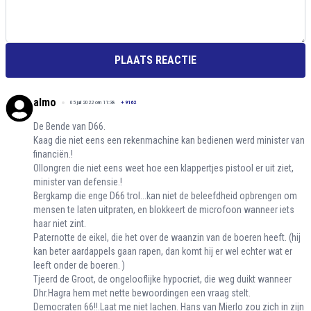
PLAATS REACTIE
almo
05 juli 2022 om 11:38
+
9162
De Bende van D66.
Kaag die niet eens een rekenmachine kan bedienen werd minister van
financiën.!
Ollongren die niet eens weet hoe een klappertjes pistool er uit ziet,
minister van defensie.!
Bergkamp die enge D66 trol...kan niet de beleefdheid opbrengen om
mensen te laten uitpraten, en blokkeert de microfoon wanneer iets
haar niet zint.
Paternotte de eikel, die het over de waanzin van de boeren heeft. (hij
kan beter aardappels gaan rapen, dan komt hij er wel echter wat er
leeft onder de boeren. )
Tjeerd de Groot, de ongelooflijke hypocriet, die weg duikt wanneer
Dhr.Hagra hem met nette bewoordingen een vraag stelt.
Democraten 66!!.Laat me niet lachen. Hans van Mierlo zou zich in zijn