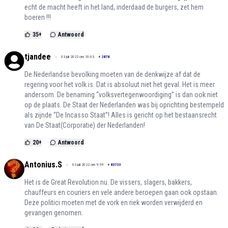
echt de macht heeft in het land, inderdaad de burgers, zet hem
boeren !!!
35
+
Antwoord
tjandee
03 juli 2022 om 10:03
+
2878
De Nederlandse bevolking moeten van de denkwijze af dat de
regering voor het volk is. Dat is absoluut niet het geval. Het is meer
andersom. De benaming “volksvertegenwoordiging” is dan ook niet
op de plaats. De Staat der Nederlanden was bij oprichting bestempeld
als zijnde “De Incasso Staat”! Alles is gericht op het bestaansrecht
van De Staat(Corporatie) der Nederlanden!
20
+
Antwoord
Antonius.S
03 juli 2022 om 9:59
+
83733
Het is de Great Revolution nu. De vissers, slagers, bakkers,
chauffeurs en couriers en vele andere beroepen gaan ook opstaan.
Deze politici moeten met de vork en riek worden verwijderd en
gevangen genomen.