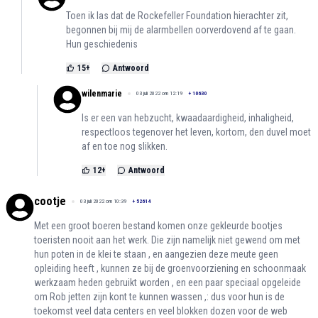
Toen ik las dat de Rockefeller Foundation hierachter zit,
begonnen bij mij de alarmbellen oorverdovend af te gaan.
Hun geschiedenis
15
+
Antwoord
wilenmarie
03 juli 2022 om 12:19
+
10630
Is er een van hebzucht, kwaadaardigheid, inhaligheid,
respectloos tegenover het leven, kortom, den duvel moet
af en toe nog slikken.
12
+
Antwoord
cootje
03 juli 2022 om 10:39
+
52614
Met een groot boeren bestand komen onze gekleurde bootjes
toeristen nooit aan het werk. Die zijn namelijk niet gewend om met
hun poten in de klei te staan , en aangezien deze meute geen
opleiding heeft , kunnen ze bij de groenvoorziening en schoonmaak
werkzaam heden gebruikt worden , en een paar speciaal opgeleide
om Rob jetten zijn kont te kunnen wassen ,: dus voor hun is de
toekomst veel data centers en veel blokken dozen voor de web