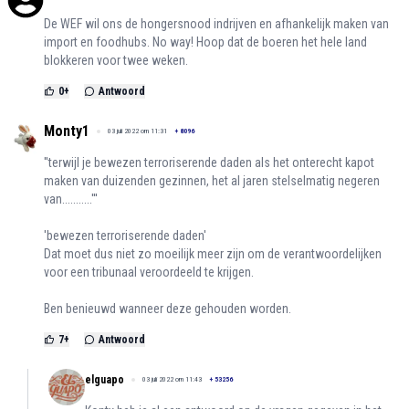
De WEF wil ons de hongersnood indrijven en afhankelijk maken van
import en foodhubs. No way! Hoop dat de boeren het hele land
blokkeren voor twee weken.
0
+
Antwoord
Monty1
03 juli 2022 om 11:31
+
8096
''terwijl je bewezen terroriserende daden als het onterecht kapot
maken van duizenden gezinnen, het al jaren stelselmatig negeren
van...........'''
'bewezen terroriserende daden'
Dat moet dus niet zo moeilijk meer zijn om de verantwoordelijken
voor een tribunaal veroordeeld te krijgen.
Ben benieuwd wanneer deze gehouden worden.
7
+
Antwoord
elguapo
03 juli 2022 om 11:43
+
53256