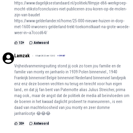
https://www.dagelijksestandaard.nl/politiek/filmpje-d66-werkgroep-
mocht-stikstofconclusies-niet-publiceren-zou-koren-op-de-molen-
zijn-van-baudet
https://www.gelderlander.nl/home/25-000-nieuwe-huizen-in-dorp-
met-1600-inwoners-gelderland-trekt-toekomstkaart-na-grote-woede-
weer-in~a7cccd64/
13
+
Antwoord
Lamzak
03 juli 2022 om 12:02
+
59187
Vrijheidvanmeningsuiting stond jij ook zo toen jou familie en de
familie van monty en janhanlo in 1939 Polen binnenviel., 1940
Frankrijk binnenviel België binnenviel Nederland binnenviel landjepik
enz enz deze boeren vechten nu terug en terecht voor hun eigen
land., en dat jij fan bent van Paternotte alias Julius Streicher, prima
mag ook., maar de angst dat de politiek de media all beïnvloeden om
de boeren in het kwaad daglicht probeert te maneuvreren., is een
daad van machteloosheid van jou monty en zeer domme
janhanlootje 😂😂😂
30
+
Antwoord