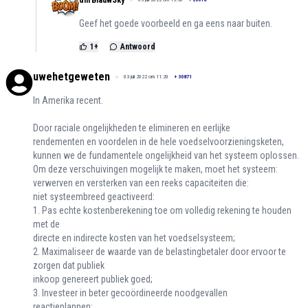
dhrBlauwSky
Geef het goede voorbeeld en ga eens naar buiten.
1
+
Antwoord
uwehetgeweten
03 juli 2022 om 11:20
+
30871
In Amerika recent.
Door raciale ongelijkheden te elimineren en eerlijke
rendementen en voordelen in de hele voedselvoorzieningsketen,
kunnen we de fundamentele ongelijkheid van het systeem oplossen.
Om deze verschuivingen mogelijk te maken, moet het systeem:
verwerven en versterken van een reeks capaciteiten die:
niet systeembreed geactiveerd:
1. Pas echte kostenberekening toe om volledig rekening te houden
met de
directe en indirecte kosten van het voedselsysteem;
2. Maximaliseer de waarde van de belastingbetaler door ervoor te
zorgen dat publiek
inkoop genereert publiek goed;
3. Investeer in beter gecoördineerde noodgevallen
reactieplannen;