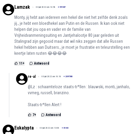
Lamzak
03 juli 2022 om 14:58
+
59187
Monty, jij hebt aan iedereen een hekel die niet het zelfde denk zoals
jij., je hebt een bloedhekel aan Putin en de Russen. Ik kan ook niet
helpen dat jou opa en vader en de familie van
Vrijheidvanmeningsuiting en Jantjehalootje 80 jaar geleden uit
Stalingrad zijn gegooid maar dat wil niks zeggen dat alle Russen
hekel hebben aan Duitsers., je moet je frustratie en teleurstelling een
keertje laten rusten 😂😂😂😂
11
+
Antwoord
re-al
03 juli 2022 om 16:18
+
209780
@Lz : schaamteloze staats-tr*llen : blauwski, monti, janhalo,
vvmeg, russell, branzino.
Staats-tr*llen Alert !
7
+
Antwoord
Eukalypta
03 juli 2022 om 13:08
+
6144