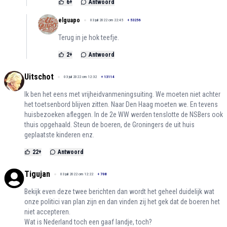
6
+
Antwoord
elguapo
03 juli 2022 om 22:45
+
53256
Terug in je hok teefje.
2
+
Antwoord
Uitschot
03 juli 2022 om 12:32
+
13114
Ik ben het eens met vrijheidvanmeningsuiting. We moeten niet achter
het toetsenbord blijven zitten. Naar Den Haag moeten we. En tevens
huisbezoeken afleggen. In de 2e WW werden tenslotte de NSBers ook
thuis opgehaald. Steun de boeren, de Groningers de uit huis
geplaatste kinderen enz.
22
+
Antwoord
Tigujan
03 juli 2022 om 12:22
+
708
Bekijk even deze twee berichten dan wordt het geheel duidelijk wat
onze politici van plan zijn en dan vinden zij het gek dat de boeren het
niet accepteren.
Wat is Nederland toch een gaaf landje, toch?