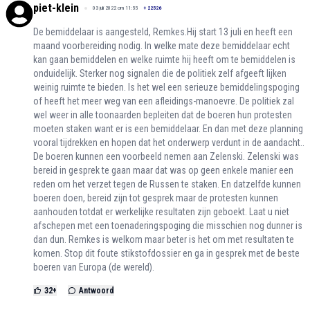
piet-klein
03 juli 2022 om 11:55
+
22526
De bemiddelaar is aangesteld, Remkes.Hij start 13 juli en heeft een
maand voorbereiding nodig. In welke mate deze bemiddelaar echt
kan gaan bemiddelen en welke ruimte hij heeft om te bemiddelen is
onduidelijk. Sterker nog signalen die de politiek zelf afgeeft lijken
weinig ruimte te bieden. Is het wel een serieuze bemiddelingspoging
of heeft het meer weg van een afleidings-manoevre. De politiek zal
wel weer in alle toonaarden bepleiten dat de boeren hun protesten
moeten staken want er is een bemiddelaar. En dan met deze planning
vooral tijdrekken en hopen dat het onderwerp verdunt in de aandacht..
De boeren kunnen een voorbeeld nemen aan Zelenski. Zelenski was
bereid in gesprek te gaan maar dat was op geen enkele manier een
reden om het verzet tegen de Russen te staken. En datzelfde kunnen
boeren doen, bereid zijn tot gesprek maar de protesten kunnen
aanhouden totdat er werkelijke resultaten zijn geboekt. Laat u niet
afschepen met een toenaderingspoging die misschien nog dunner is
dan dun. Remkes is welkom maar beter is het om met resultaten te
komen. Stop dit foute stikstofdossier en ga in gesprek met de beste
boeren van Europa (de wereld).
32
+
Antwoord