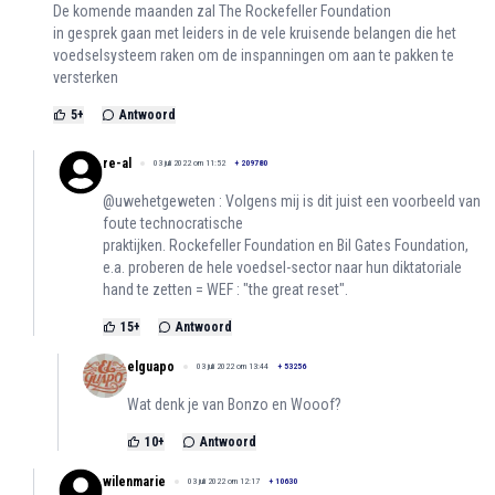
De komende maanden zal The Rockefeller Foundation
in gesprek gaan met leiders in de vele kruisende belangen die het
voedselsysteem raken om de inspanningen om aan te pakken te
versterken
5
+
Antwoord
re-al
03 juli 2022 om 11:52
+
209780
@uwehetgeweten : Volgens mij is dit juist een voorbeeld van
foute technocratische
praktijken. Rockefeller Foundation en Bil Gates Foundation,
e.a. proberen de hele voedsel-sector naar hun diktatoriale
hand te zetten = WEF : "the great reset".
15
+
Antwoord
elguapo
03 juli 2022 om 13:44
+
53256
Wat denk je van Bonzo en Wooof?
10
+
Antwoord
wilenmarie
03 juli 2022 om 12:17
+
10630