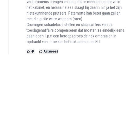
verdommenis brengen en dat geldt in meerdere mate voor
het kabinet, en helaas helaas slaagt hij daarin. En ja het zijn
nietskunnnende prutsers. Paternotte kan beter gaan zeilen
met die grote witte wappers (oren)
Groningen schadeloos stellen en slachtoffers van de
toeslagenaffaire compenseren dat moeten ze eindelijk eens
gaan doen. I.p.v. een beroepsgroep de nek omdraaien in
opdracht van - hoe kan het ook anders- de EU.
4
+
Antwoord