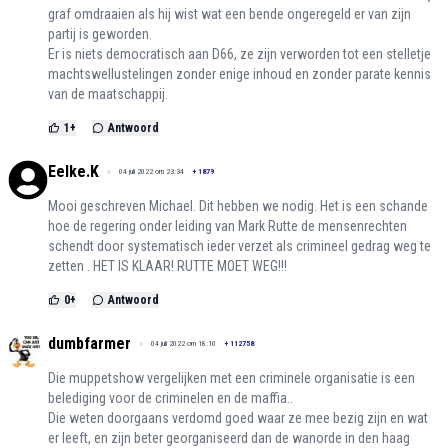
graf omdraaien als hij wist wat een bende ongeregeld er van zijn
partij is geworden.
Er is niets democratisch aan D66, ze zijn verworden tot een stelletje
machtswellustelingen zonder enige inhoud en zonder parate kennis
van de maatschappij.
1
+
Antwoord
Eelke.K
04 juli 2022 om 23:34
+
1879
Mooi geschreven Michael. Dit hebben we nodig. Het is een schande
hoe de regering onder leiding van Mark Rutte de mensenrechten
schendt door systematisch ieder verzet als crimineel gedrag weg te
zetten . HET IS KLAAR! RUTTE MOET WEG!!!
0
+
Antwoord
dumbfarmer
04 juli 2022 om 18:10
+
112758
Die muppetshow vergelijken met een criminele organisatie is een
belediging voor de criminelen en de maffia..
Die weten doorgaans verdomd goed waar ze mee bezig zijn en wat
er leeft, en zijn beter georganiseerd dan de wanorde in den haag