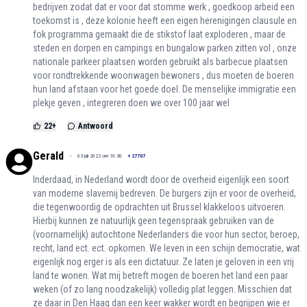
bedrijven zodat dat er voor dat stomme werk , goedkoop arbeid een
toekomst is , deze kolonie heeft een eigen herenigingen clausule en
fok programma gemaakt die de stikstof laat exploderen , maar de
steden en dorpen en campings en bungalow parken zitten vol , onze
nationale parkeer plaatsen worden gebruikt als barbecue plaatsen
voor rondtrekkende woonwagen bewoners , dus moeten de boeren
hun land afstaan voor het goede doel. De menselijke immigratie een
plekje geven , integreren doen we over 100 jaar wel
22
+
Antwoord
Gerald
03 juli 2022 om 10:30
+
27707
Inderdaad, in Nederland wordt door de overheid eigenlijk een soort
van moderne slavernij bedreven. De burgers zijn er voor de overheid,
die tegenwoordig de opdrachten uit Brussel klakkeloos uitvoeren.
Hierbij kunnen ze natuurlijk geen tegenspraak gebruiken van de
(voornamelijk) autochtone Nederlanders die voor hun sector, beroep,
recht, land ect. ect. opkomen. We leven in een schijn democratie, wat
eigenlijk nog erger is als een dictatuur. Ze laten je geloven in een vrij
land te wonen. Wat mij betreft mogen de boeren het land een paar
weken (of zo lang noodzakelijk) volledig plat leggen. Misschien dat
ze daar in Den Haag dan een keer wakker wordt en begrijpen wie er