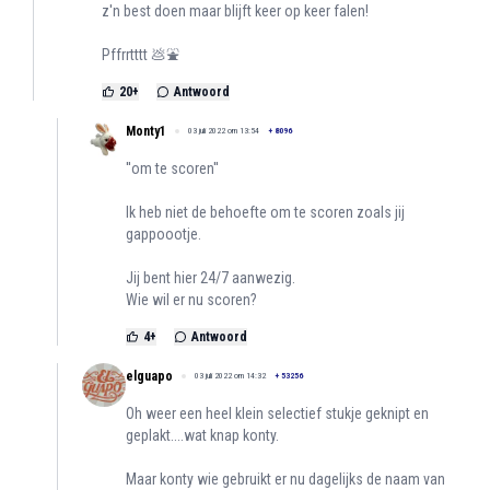
z'n best doen maar blijft keer op keer falen!
Pffrrtttt 💩⛲
20
+
Antwoord
Monty1
03 juli 2022 om 13:54
+
8096
''om te scoren''
Ik heb niet de behoefte om te scoren zoals jij
gappoootje.
Jij bent hier 24/7 aanwezig.
Wie wil er nu scoren?
4
+
Antwoord
elguapo
03 juli 2022 om 14:32
+
53256
Oh weer een heel klein selectief stukje geknipt en
geplakt....wat knap konty.
Maar konty wie gebruikt er nu dagelijks de naam van