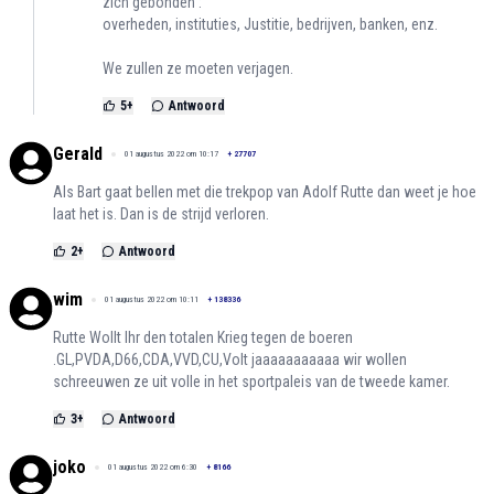
zich gebonden :
overheden, instituties, Justitie, bedrijven, banken, enz.
We zullen ze moeten verjagen.
5
+
Antwoord
Gerald
01 augustus 2022 om 10:17
+
27707
Als Bart gaat bellen met die trekpop van Adolf Rutte dan weet je hoe
laat het is. Dan is de strijd verloren.
2
+
Antwoord
wim
01 augustus 2022 om 10:11
+
138336
Rutte Wollt Ihr den totalen Krieg tegen de boeren
.GL,PVDA,D66,CDA,VVD,CU,Volt jaaaaaaaaaaa wir wollen
schreeuwen ze uit volle in het sportpaleis van de tweede kamer.
3
+
Antwoord
joko
01 augustus 2022 om 6:30
+
8166