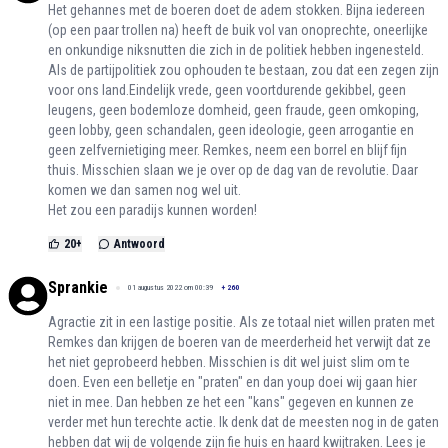
Het gehannes met de boeren doet de adem stokken. Bijna iedereen
(op een paar trollen na) heeft de buik vol van onoprechte, oneerlijke
en onkundige niksnutten die zich in de politiek hebben ingenesteld.
Als de partijpolitiek zou ophouden te bestaan, zou dat een zegen zijn
voor ons land.Eindelijk vrede, geen voortdurende gekibbel, geen
leugens, geen bodemloze domheid, geen fraude, geen omkoping,
geen lobby, geen schandalen, geen ideologie, geen arrogantie en
geen zelfvernietiging meer. Remkes, neem een borrel en blijf fijn
thuis. Misschien slaan we je over op de dag van de revolutie. Daar
komen we dan samen nog wel uit.
Het zou een paradijs kunnen worden!
20
+
Antwoord
Sprankie
01 augustus 2022 om 00:39
+
260
Agractie zit in een lastige positie. Als ze totaal niet willen praten met
Remkes dan krijgen de boeren van de meerderheid het verwijt dat ze
het niet geprobeerd hebben. Misschien is dit wel juist slim om te
doen. Even een belletje en "praten" en dan youp doei wij gaan hier
niet in mee. Dan hebben ze het een "kans" gegeven en kunnen ze
verder met hun terechte actie. Ik denk dat de meesten nog in de gaten
hebben dat wij de volgende zijn fie huis en haard kwijtraken. Lees je