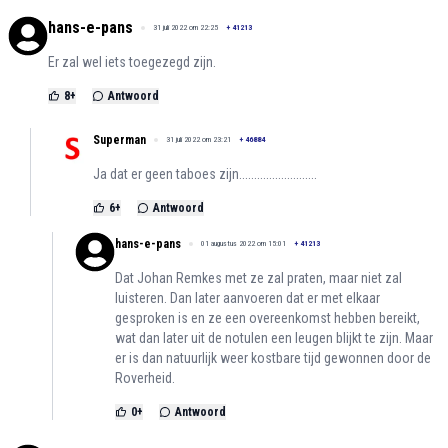
hans-e-pans
31 juli 2022 om 22:25
+
41213
Er zal wel iets toegezegd zijn.
8
+
Antwoord
Superman
31 juli 2022 om 23:21
+
46884
Ja dat er geen taboes zijn..........................
6
+
Antwoord
hans-e-pans
01 augustus 2022 om 15:01
+
41213
Dat Johan Remkes met ze zal praten, maar niet zal
luisteren. Dan later aanvoeren dat er met elkaar
gesproken is en ze een overeenkomst hebben bereikt,
wat dan later uit de notulen een leugen blijkt te zijn. Maar
er is dan natuurlijk weer kostbare tijd gewonnen door de
Roverheid.
0
+
Antwoord