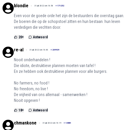
blondie
31 juli 2022 om 16:58
+
171252
Even voor de goede orde het zijn de bestuurders die overstag gaan.
De boeren die op de schopstoel zitten en hun bestaan. hun leven
verdedigen die vechten door.
20
+
Antwoord
re-al
31 juli 2022 om 16:46
+
209939
Nooit onderhandelen !
Die idiote, destruktieve plannen moeten van tafel !
En ze hebben ook destruktieve plannen voor alle burgers.
No farmers, no food !
No freedom, no live !
De vrijheid van ons allemaal - samenwerken !
Nooit opgeven !
18
+
Antwoord
chmankone
31 juli 2022 om 16:19
+
13881