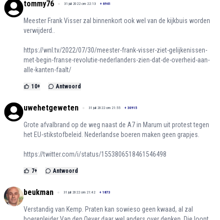
tommy76
31 juli 2022 om 22:13
+
6941
Meester Frank Visser zal binnenkort ook wel van de kijkbuis worden
verwijderd..
https://wnl.tv/2022/07/30/meester-frank-visser-ziet-gelijkenissen-
met-begin-franse-revolutie-nederlanders-zien-dat-de-overheid-aan-
alle-kanten-faalt/
10
+
Antwoord
uwehetgeweten
31 juli 2022 om 21:55
+
30915
Grote afvalbrand op de weg naast de A7 in Marum uit protest tegen
het EU-stikstofbeleid. Nederlandse boeren maken geen grapjes.
https://twitter.com/i/status/1553806518461546498
7
+
Antwoord
beukman
31 juli 2022 om 21:42
+
1873
Verstandig van Kemp. Praten kan sowieso geen kwaad, al zal
boerenleider Van den Oever daar wel anders over denken. Die loopt