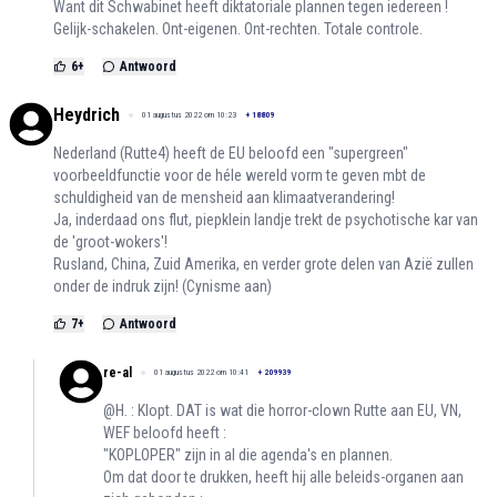
Want dit Schwabinet heeft diktatoriale plannen tegen iedereen !
Gelijk-schakelen. Ont-eigenen. Ont-rechten. Totale controle.
6
+
Antwoord
Heydrich
01 augustus 2022 om 10:23
+
18809
Nederland (Rutte4) heeft de EU beloofd een "supergreen"
voorbeeldfunctie voor de héle wereld vorm te geven mbt de
schuldigheid van de mensheid aan klimaatverandering!
Ja, inderdaad ons flut, piepklein landje trekt de psychotische kar van
de 'groot-wokers'!
Rusland, China, Zuid Amerika, en verder grote delen van Azië zullen
onder de indruk zijn! (Cynisme aan)
7
+
Antwoord
re-al
01 augustus 2022 om 10:41
+
209939
@H. : Klopt. DAT is wat die horror-clown Rutte aan EU, VN,
WEF beloofd heeft :
"KOPLOPER" zijn in al die agenda's en plannen.
Om dat door te drukken, heeft hij alle beleids-organen aan