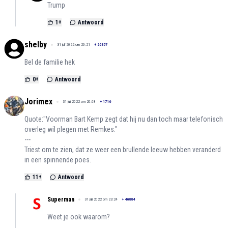
Trump
1
+
Antwoord
shelby
31 juli 2022 om 20:21
+
20357
Bel de familie hek
0
+
Antwoord
Jorimex
31 juli 2022 om 20:08
+
1716
Quote:"Voorman Bart Kemp zegt dat hij nu dan toch maar telefonisch
overleg wil plegen met Remkes."
---
Triest om te zien, dat ze weer een brullende leeuw hebben veranderd
in een spinnende poes.
11
+
Antwoord
Superman
31 juli 2022 om 23:24
+
46884
Weet je ook waarom?