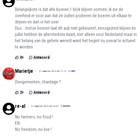
Belangrijkste is dat alle boeren 1 blok blijven vormen, ik zie de
overheid er voor aan dat ze zullen proberen de boeren uit elkaar te
drijven en dan is het over
Dus ...trotse boeren laat dit aub niet gebeuren!, eensgezind blijven en
jullie hebben de allersterkste kaart, niet alleen voor Nederland maar in
het belang van de gehele wereld want het begint nu overal te actueel
te worden.
0
+
Antwoord
Marietje
01 augustus 2022 om 11:13
+
1407
Dreigementen, chantage ?
2
+
Antwoord
re-al
01 augustus 2022 om 10:43
+
209939
No farmers, no food !
EN
No freedom, no live !