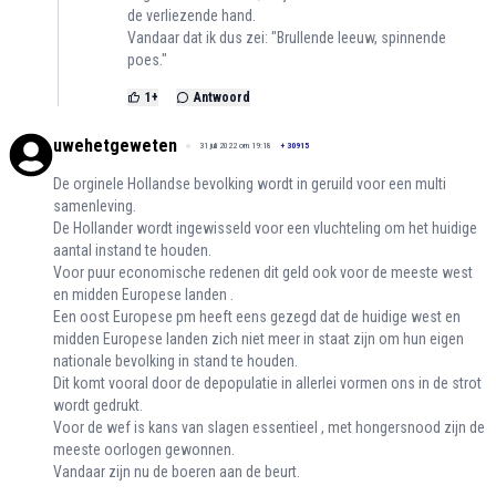
de verliezende hand.
Vandaar dat ik dus zei: "Brullende leeuw, spinnende
poes."
1
+
Antwoord
uwehetgeweten
31 juli 2022 om 19:18
+
30915
De orginele Hollandse bevolking wordt in geruild voor een multi
samenleving.
De Hollander wordt ingewisseld voor een vluchteling om het huidige
aantal instand te houden.
Voor puur economische redenen dit geld ook voor de meeste west
en midden Europese landen .
Een oost Europese pm heeft eens gezegd dat de huidige west en
midden Europese landen zich niet meer in staat zijn om hun eigen
nationale bevolking in stand te houden.
Dit komt vooral door de depopulatie in allerlei vormen ons in de strot
wordt gedrukt.
Voor de wef is kans van slagen essentieel , met hongersnood zijn de
meeste oorlogen gewonnen.
Vandaar zijn nu de boeren aan de beurt.