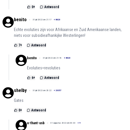
0
+
Antwoord
benito
31 juli 2022 om 21:17
+
8620
Echte evoluties zijn voor Afrikaanse en Zuid Amerikaanse landen,
niets voor subsidieafhankijke Westerlingen!
7
+
Antwoord
benito
31 juli 2022 om 21:18
+
8620
Evoluties=revoluties
6
+
Antwoord
shelby
31 juli 2022 om 20:22
+
20357
Gates
0
+
Antwoord
u-thant-usb
01 augustus 2022 om 00:33
+
9