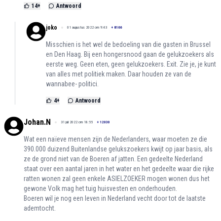
14
+
Antwoord
joko
01 augustus 2022 om 9:43
+
8166
Misschien is het wel de bedoeling van die gasten in Brussel
en Den Haag. Bij een hongersnood gaan de gelukzoekers als
eerste weg. Geen eten, geen gelukzoekers. Exit. Zie je, je kunt
van alles met politiek maken. Daar houden ze van de
wannabee- politici.
4
+
Antwoord
Johan.N
31 juli 2022 om 18:55
+
12030
Wat een naïeve mensen zijn de Nederlanders, waar moeten ze die
390.000 duizend Buitenlandse gelukszoekers kwijt op jaar basis, als
ze de grond niet van de Boeren af jatten. Een gedeelte Nederland
staat over een aantal jaren in het water en het gedeelte waar die rijke
ratten wonen zal geen enkele ASIELZOEKER mogen wonen dus het
gewone Volk mag het tuig huisvesten en onderhouden.
Boeren wil je nog een leven in Nederland vecht door tot de laatste
ademtocht.