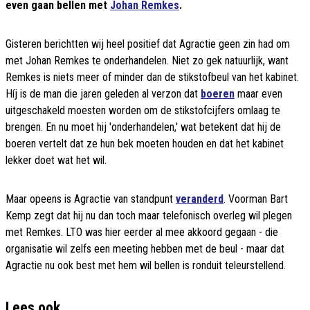
even gaan bellen met
Johan Remkes
.
Gisteren berichtten wij heel positief dat Agractie geen zin had om
met Johan Remkes te onderhandelen. Niet zo gek natuurlijk, want
Remkes is niets meer of minder dan de stikstofbeul van het kabinet.
Híj is de man die jaren geleden al verzon dat
boeren
maar even
uitgeschakeld moesten worden om de stikstofcijfers omlaag te
brengen. En nu moet hij 'onderhandelen,' wat betekent dat hij de
boeren vertelt dat ze hun bek moeten houden en dat het kabinet
lekker doet wat het wil.
Maar opeens is Agractie van standpunt
veranderd
. Voorman Bart
Kemp zegt dat hij nu dan toch maar telefonisch overleg wil plegen
met Remkes. LTO was hier eerder al mee akkoord gegaan - die
organisatie wil zelfs een meeting hebben met de beul - maar dat
Agractie nu ook best met hem wil bellen is ronduit teleurstellend.
Lees ook