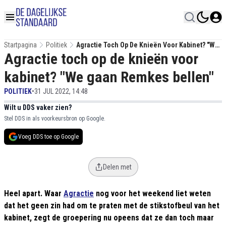
Startpagina
Politiek
Agractie Toch Op De Knieën Voor Kabinet? "We
Agractie toch op de knieën voor
Gaan Remkes Bellen"
kabinet? "We gaan Remkes bellen"
POLITIEK
•
31 JUL 2022, 14:48
Wilt u DDS vaker zien?
Stel DDS in als voorkeursbron op Google.
Voeg DDS toe op Google
Delen met
Heel apart. Waar
Agractie
nog voor het weekend liet weten
dat het geen zin had om te praten met de stikstofbeul van het
kabinet, zegt de groepering nu opeens dat ze dan toch maar