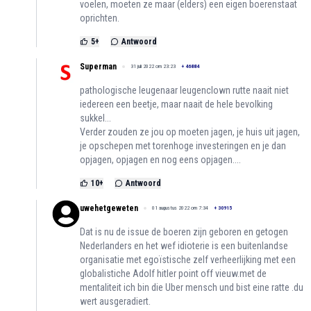
voelen, moeten ze maar (elders) een eigen boerenstaat
oprichten.
5
+
Antwoord
Superman
31 juli 2022 om 23:23
+
46884
pathologische leugenaar leugenclown rutte naait niet
iedereen een beetje, maar naait de hele bevolking
sukkel...
Verder zouden ze jou op moeten jagen, je huis uit jagen,
je opschepen met torenhoge investeringen en je dan
opjagen, opjagen en nog eens opjagen....
10
+
Antwoord
uwehetgeweten
01 augustus 2022 om 7:34
+
30915
Dat is nu de issue de boeren zijn geboren en getogen
Nederlanders en het wef idioterie is een buitenlandse
organisatie met egoïstische zelf verheerlijking met een
globalistiche Adolf hitler point off vieuw.met de
mentaliteit ich bin die Uber mensch und bist eine ratte .du
wert ausgeradiert.