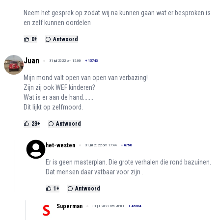
Neem het gesprek op zodat wij na kunnen gaan wat er besproken is
en zelf kunnen oordelen
0
+
Antwoord
Juan
31 juli 2022 om 15:00
+
15743
Mijn mond valt open van open van verbazing!
Zijn zij ook WEF kinderen?
Wat is er aan de hand.......
Dit lijkt op zelfmoord.
23
+
Antwoord
het-westen
31 juli 2022 om 17:44
+
6758
Er is geen masterplan. Die grote verhalen die rond bazuinen.
Dat mensen daar vatbaar voor zijn .
1
+
Antwoord
Superman
31 juli 2022 om 20:01
+
46884