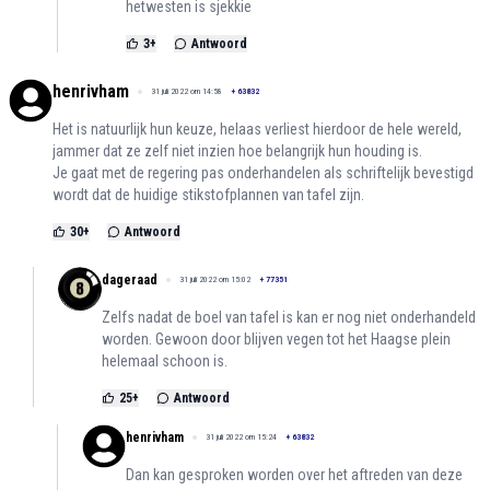
hetwesten is sjekkie
3
+
Antwoord
henrivham
31 juli 2022 om 14:58
+
63832
Het is natuurlijk hun keuze, helaas verliest hierdoor de hele wereld,
jammer dat ze zelf niet inzien hoe belangrijk hun houding is.
Je gaat met de regering pas onderhandelen als schriftelijk bevestigd
wordt dat de huidige stikstofplannen van tafel zijn.
30
+
Antwoord
dageraad
31 juli 2022 om 15:02
+
77351
Zelfs nadat de boel van tafel is kan er nog niet onderhandeld
worden. Gewoon door blijven vegen tot het Haagse plein
helemaal schoon is.
25
+
Antwoord
henrivham
31 juli 2022 om 15:24
+
63832
Dan kan gesproken worden over het aftreden van deze