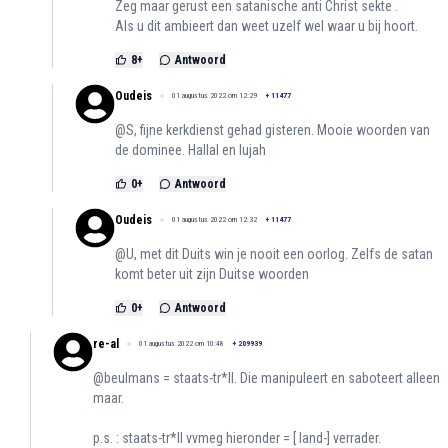
Zeg maar gerust een satanische anti Christ sekte .
Als u dit ambieert dan weet uzelf wel waar u bij hoort.
8
+
Antwoord
Oudeis
01 augustus 2022 om 12:29
+
11477
@S, fijne kerkdienst gehad gisteren. Mooie woorden van
de dominee. Hallal en lujah
0
+
Antwoord
Oudeis
01 augustus 2022 om 12:32
+
11477
@U, met dit Duits win je nooit een oorlog. Zelfs de satan
komt beter uit zijn Duitse woorden
0
+
Antwoord
re-al
01 augustus 2022 om 10:48
+
209939
@beulmans = staats-tr*ll. Die manipuleert en saboteert alleen
maar.
p.s. : staats-tr*ll vvmeg hieronder = [ land-] verrader.