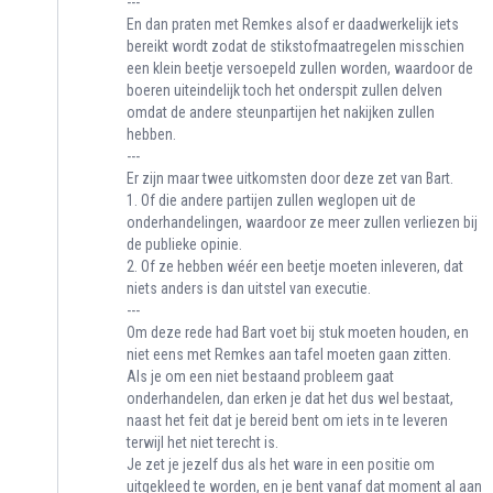
---
En dan praten met Remkes alsof er daadwerkelijk iets
bereikt wordt zodat de stikstofmaatregelen misschien
een klein beetje versoepeld zullen worden, waardoor de
boeren uiteindelijk toch het onderspit zullen delven
omdat de andere steunpartijen het nakijken zullen
hebben.
---
Er zijn maar twee uitkomsten door deze zet van Bart.
1. Of die andere partijen zullen weglopen uit de
onderhandelingen, waardoor ze meer zullen verliezen bij
de publieke opinie.
2. Of ze hebben wéér een beetje moeten inleveren, dat
niets anders is dan uitstel van executie.
---
Om deze rede had Bart voet bij stuk moeten houden, en
niet eens met Remkes aan tafel moeten gaan zitten.
Als je om een niet bestaand probleem gaat
onderhandelen, dan erken je dat het dus wel bestaat,
naast het feit dat je bereid bent om iets in te leveren
terwijl het niet terecht is.
Je zet je jezelf dus als het ware in een positie om
uitgekleed te worden, en je bent vanaf dat moment al aan