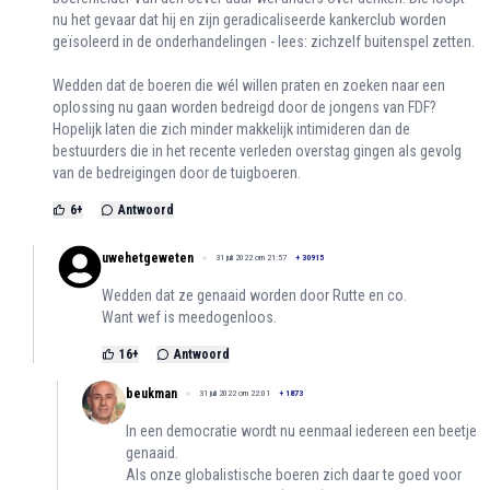
nu het gevaar dat hij en zijn geradicaliseerde kankerclub worden
geïsoleerd in de onderhandelingen - lees: zichzelf buitenspel zetten.
Wedden dat de boeren die wél willen praten en zoeken naar een
oplossing nu gaan worden bedreigd door de jongens van FDF?
Hopelijk laten die zich minder makkelijk intimideren dan de
bestuurders die in het recente verleden overstag gingen als gevolg
van de bedreigingen door de tuigboeren.
6
+
Antwoord
uwehetgeweten
31 juli 2022 om 21:57
+
30915
Wedden dat ze genaaid worden door Rutte en co.
Want wef is meedogenloos.
16
+
Antwoord
beukman
31 juli 2022 om 22:01
+
1873
In een democratie wordt nu eenmaal iedereen een beetje
genaaid.
Als onze globalistische boeren zich daar te goed voor