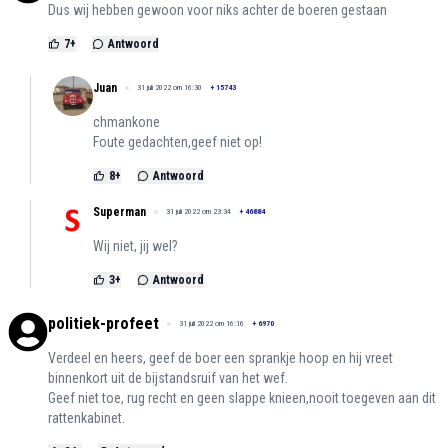
Dus wij hebben gewoon voor niks achter de boeren gestaan
7
+
Antwoord
Juan
31 juli 2022 om 16:30
+
15743
chmankone
Foute gedachten,geef niet op!
8
+
Antwoord
Superman
31 juli 2022 om 23:34
+
46884
Wij niet, jij wel?
3
+
Antwoord
politiek-profeet
31 juli 2022 om 16:16
+
6970
Verdeel en heers, geef de boer een sprankje hoop en hij vreet
binnenkort uit de bijstandsruif van het wef.
Geef niet toe, rug recht en geen slappe knieen,nooit toegeven aan dit
rattenkabinet.