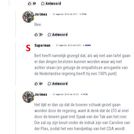
4
+
Antwoord
Jorimex
01 augustus 2022 om 5:07
+
1716
Nee.
3
+
Antwoord
Superman
01 augustus 2022 om 9:49
+
46884
Bert heeft namelijk gezegd dat, als wij niet aan tafel gaan
er dan dingen besloten kunnen worden waar wij niet
achter staan (en getuige de empathiloze arrogantie van
de Nederlandse regering heeft hij een 100% punt)
6
+
Antwoord
Jorimex
01 augustus 2022 om 10:53
+
1716
Het lijkt er dan op dat de boeren schaak gezet gaan
worden door de regering, want ik denk dat de LTO al snel
door de knieën gaat met Sjaak van der Tak aan het roer.
Die zal op zijn beurt onder de indruk zijn van Caroline van
der Plas, zodat het een handjeklap van het CDA wordt.