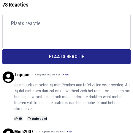
78 Reacties
PLAATS REACTIE
Tigujan
02 augustus 2022 om 10:00
+
708
Ja natuurlijk moeten zij met Remkes aan tafel zitten voor overleg. Als
zij dat niet doen dan zal onze overheid zich het recht toe-eigenen om
hun eigen voorstel dan toch maar er door te drukken want met de
boeren valt toch niet te praten is dan hun reactie. Ik vind het een
slimme zet.
0
+
Antwoord
Mich2007
01 augustus 2022 om 16:43
+
134