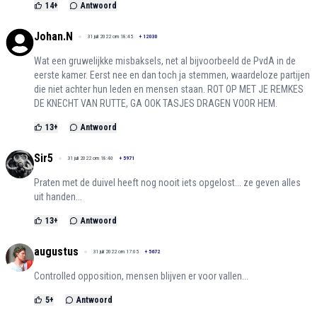
14
+
Antwoord
Johan.N
31 juli 2022 om 18:45
+
12030
Wat een gruwelijkke misbaksels, net al bijvoorbeeld de PvdA in de
eerste kamer. Eerst nee en dan toch ja stemmen, waardeloze partijen
die niet achter hun leden en mensen staan. ROT OP MET JE REMKES
DE KNECHT VAN RUTTE, GA OOK TASJES DRAGEN VOOR HEM.
13
+
Antwoord
Sir5
31 juli 2022 om 18:40
+
5971
Praten met de duivel heeft nog nooit iets opgelost... ze geven alles
uit handen...
13
+
Antwoord
augustus
31 juli 2022 om 17:05
+
5672
Controlled opposition, mensen blijven er voor vallen...
5
+
Antwoord