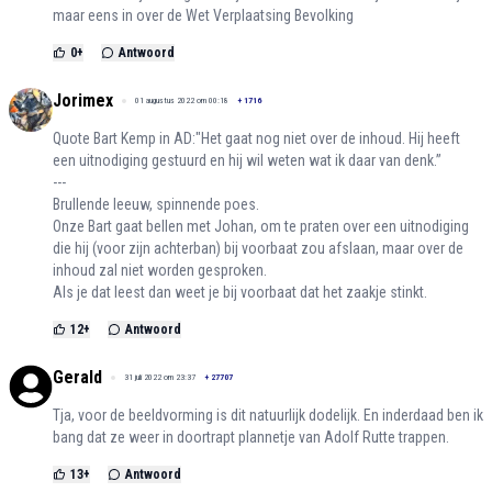
maar eens in over de Wet Verplaatsing Bevolking
0
+
Antwoord
Jorimex
01 augustus 2022 om 00:18
+
1716
Quote Bart Kemp in AD:"Het gaat nog niet over de inhoud. Hij heeft
een uitnodiging gestuurd en hij wil weten wat ik daar van denk.’’
---
Brullende leeuw, spinnende poes.
Onze Bart gaat bellen met Johan, om te praten over een uitnodiging
die hij (voor zijn achterban) bij voorbaat zou afslaan, maar over de
inhoud zal niet worden gesproken.
Als je dat leest dan weet je bij voorbaat dat het zaakje stinkt.
12
+
Antwoord
Gerald
31 juli 2022 om 23:37
+
27707
Tja, voor de beeldvorming is dit natuurlijk dodelijk. En inderdaad ben ik
bang dat ze weer in doortrapt plannetje van Adolf Rutte trappen.
13
+
Antwoord