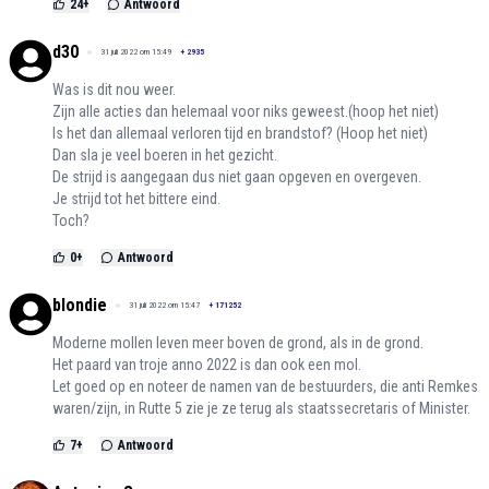
24
+
Antwoord
d30
31 juli 2022 om 15:49
+
2935
Was is dit nou weer.
Zijn alle acties dan helemaal voor niks geweest.(hoop het niet)
Is het dan allemaal verloren tijd en brandstof? (Hoop het niet)
Dan sla je veel boeren in het gezicht.
De strijd is aangegaan dus niet gaan opgeven en overgeven.
Je strijd tot het bittere eind.
Toch?
0
+
Antwoord
blondie
31 juli 2022 om 15:47
+
171252
Moderne mollen leven meer boven de grond, als in de grond.
Het paard van troje anno 2022 is dan ook een mol.
Let goed op en noteer de namen van de bestuurders, die anti Remkes
waren/zijn, in Rutte 5 zie je ze terug als staatssecretaris of Minister.
7
+
Antwoord