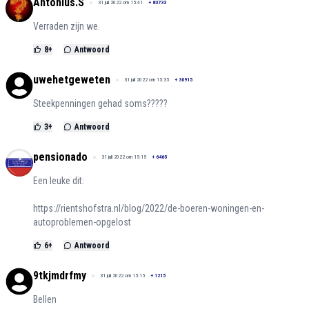
Antonius.S
31 juli 2022 om 15:41
+
83733
Verraden zijn we.
8
+
Antwoord
uwehetgeweten
31 juli 2022 om 15:35
+
30915
Steekpenningen gehad soms?????
3
+
Antwoord
pensionado
31 juli 2022 om 15:15
+
6465
Een leuke dit:
https://rientshofstra.nl/blog/2022/de-boeren-woningen-en-
autoproblemen-opgelost
6
+
Antwoord
9tkjmdrfmy
31 juli 2022 om 15:15
+
1215
Bellen