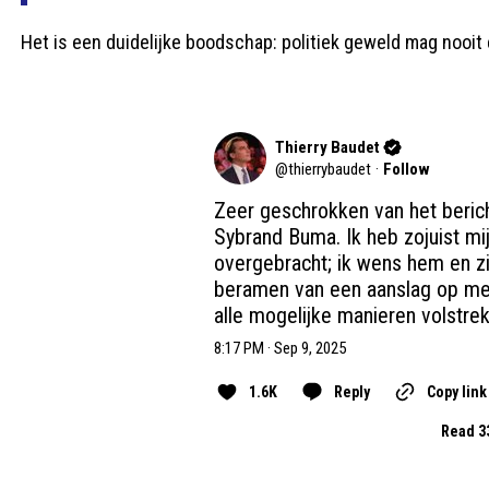
Het is een duidelijke boodschap: politiek geweld mag nooit
Thierry Baudet
@
thierrybaudet
·
Follow
Zeer geschrokken van het berich
Sybrand Buma. Ik heb zojuist m
overgebracht; ik wens hem en zij
beramen van een aanslag op mens
alle mogelijke manieren volstrek
8:17 PM · Sep 9, 2025
1.6K
Reply
Copy link
Read 3