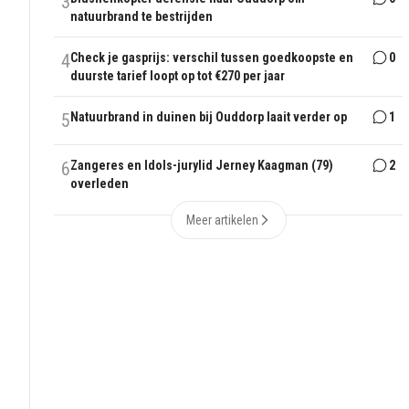
3
natuurbrand te bestrijden
4
Check je gasprijs: verschil tussen goedkoopste en
0
duurste tarief loopt op tot €270 per jaar
5
Natuurbrand in duinen bij Ouddorp laait verder op
1
6
Zangeres en Idols-jurylid Jerney Kaagman (79)
2
overleden
Meer artikelen