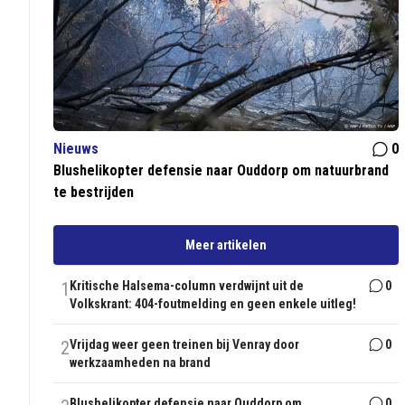
Nieuws
0
Blushelikopter defensie naar Ouddorp om natuurbrand
te bestrijden
Meer artikelen
1
Kritische Halsema-column verdwijnt uit de
0
Volkskrant: 404-foutmelding en geen enkele uitleg!
2
Vrijdag weer geen treinen bij Venray door
0
werkzaamheden na brand
Blushelikopter defensie naar Ouddorp om
0