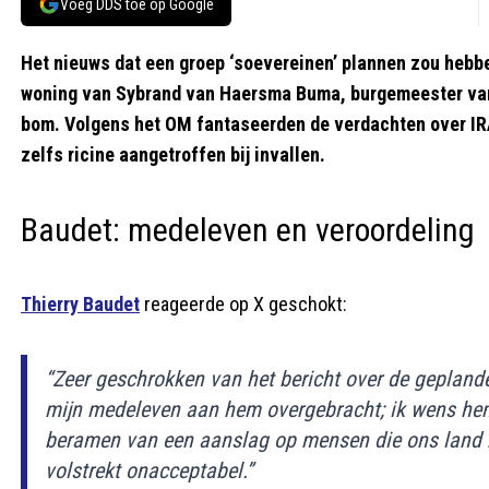
Voeg DDS toe op Google
Het nieuws dat een groep ‘soevereinen’ plannen zou heb
woning van Sybrand van Haersma Buma, burgemeester v
bom. Volgens het OM fantaseerden de verdachten over I
zelfs ricine aangetroffen bij invallen.
Baudet: medeleven en veroordeling
Thierry Baudet
reageerde op X geschokt:
“Zeer geschrokken van het bericht over de gepland
mijn medeleven aan hem overgebracht; ik wens hem 
beramen van een aanslag op mensen die ons land b
volstrekt onacceptabel.”