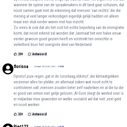
wanneer de opinie van de spraakmakers in dit land gaat schuiven, dat
nooit samen gaat met de erkenning dat mensen 'van rechts' die die
mening al veel langer verkondigen eigenlijk gelijk hadden en alleen
maar een stuk eerder waren met hun inzicht.
Zo vrees ik ook dat als het ooit tot echte beperking van de immigratie
komt, dat nooit erkend zal worden dat Janmaat het een halve eeuw
eerder gewoon goed gezien heeft en volstrekt ten onrechte is
verketterd door het overgrote deel van Nederland.
29
+
Antwoord
florissa
23 maart 2023 om 13:05
+
3755
Fijnstof,zure regen ,gat in de ozonlaag,stikstof ,die klimaatgekken
verzinnen alles ter plekke ,en allemaal zaken wat nooit echt te
controleren valt ,mensen zouden beter zelf nadenken en al die lui die
er goed van vreten niet gelijk geloven .Al Gore vliegt de werled over is
er miljardair mee geworden en welke socialist wil dat niet ,veel geld
en nooit werken .
33
+
Antwoord
Piet123
23 maart 2023 om 13:02
+
6120