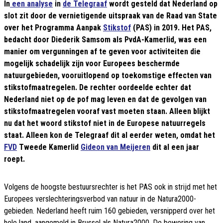
In
een analyse
in
de Telegraaf
wordt gesteld dat Nederland op
slot zit door de vernietigende uitspraak van de Raad van State
over het Programma Aanpak
Stikstof
(PAS) in 2019. Het PAS,
bedacht door Diederik Samsom als PvdA-Kamerlid, was een
manier om vergunningen af te geven voor activiteiten die
mogelijk schadelijk zijn voor Europees beschermde
natuurgebieden, vooruitlopend op toekomstige effecten van
stikstofmaatregelen. De rechter oordeelde echter dat
Nederland niet op de pof mag leven en dat de gevolgen van
stikstofmaatregelen vooraf vast moeten staan. Alleen blijkt
nu dat het woord stikstof niet in de Europese natuurregels
staat. Alleen kon de Telegraaf dit al eerder weten, omdat het
FVD
Tweede Kamerlid
Gideon van Meijeren
dit al een jaar
roept.
Volgens de hoogste bestuursrechter is het PAS ook in strijd met het
Europees verslechteringsverbod van natuur in de Natura2000-
gebieden. Nederland heeft ruim 160 gebieden, versnipperd over het
hele land, aangemeld in Brussel als Natura2000. De bewering van