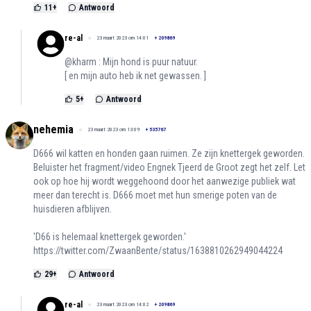
11
+
Antwoord
re-al
23 maart 2023 om 14:01
+
209869
@kharm : Mijn hond is puur natuur.
[ en mijn auto heb ik net gewassen. ]
5
+
Antwoord
nehemia
23 maart 2023 om 13:09
+
535767
D666 wil katten en honden gaan ruimen. Ze zijn knettergek geworden.
Beluister het fragment/video Engnek Tjeerd de Groot zegt het zelf. Let
ook op hoe hij wordt weggehoond door het aanwezige publiek wat
meer dan terecht is. D666 moet met hun smerige poten van de
huisdieren afblijven.
'D66 is helemaal knettergek geworden.'
https://twitter.com/ZwaanBente/status/1638810262949044224
29
+
Antwoord
re-al
23 maart 2023 om 14:02
+
209869