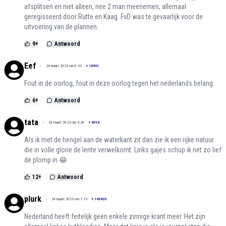
afsplitsen en niet alleen, nee 2 man meenemen, allemaal
geregisseerd door Rutte en Kaag. FvD was te gevaarlijk voor de
uitvoering van de plannen.
9
+
Antwoord
Eef
24 maart 2023 om 8:35
+
10501
Fout in de oorlog, fout in deze oorlog tegen het nederlands belang.
6
+
Antwoord
tata
24 maart 2023 om 3:20
+
6016
Als ik met de hengel aan de waterkant zit dan zie ik een rijke natuur
die in volle glorie de lente verwelkomt. Links gajes schup ik net zo lief
de plomp in 😂
12
+
Antwoord
plurk
24 maart 2023 om 1:13
+
149433
Nederland heeft feitelijk geen enkele zinnige krant meer. Het zijn