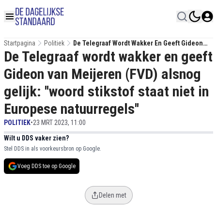
Startpagina
Politiek
De Telegraaf Wordt Wakker En Geeft Gideon
De Telegraaf wordt wakker en geeft
Van Meijeren (FVD) Alsnog Gelijk: ''woord
Stikstof Staat Niet In Europese Natuurregels''
Gideon van Meijeren (FVD) alsnog
gelijk: ''woord stikstof staat niet in
Europese natuurregels''
POLITIEK
•
23 MRT 2023, 11:00
Wilt u DDS vaker zien?
Stel DDS in als voorkeursbron op Google.
Voeg DDS toe op Google
Delen met