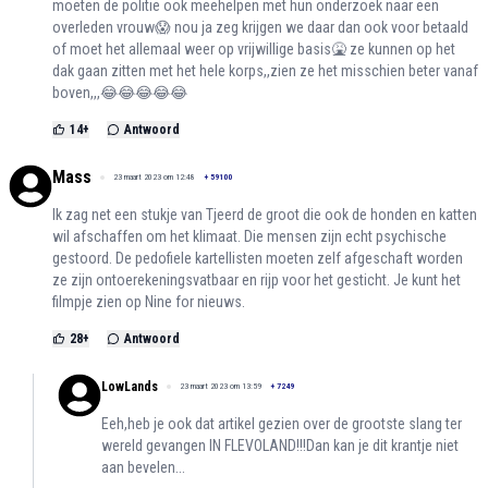
moeten de politie ook meehelpen met hun onderzoek naar een
overleden vrouw😱 nou ja zeg krijgen we daar dan ook voor betaald
of moet het allemaal weer op vrijwillige basis🤮 ze kunnen op het
dak gaan zitten met het hele korps,,zien ze het misschien beter vanaf
boven,,,😂😂😂😂😂
14
+
Antwoord
Mass
23 maart 2023 om 12:48
+
59100
Ik zag net een stukje van Tjeerd de groot die ook de honden en katten
wil afschaffen om het klimaat. Die mensen zijn echt psychische
gestoord. De pedofiele kartellisten moeten zelf afgeschaft worden
ze zijn ontoerekeningsvatbaar en rijp voor het gesticht. Je kunt het
filmpje zien op Nine for nieuws.
28
+
Antwoord
LowLands
23 maart 2023 om 13:59
+
7249
Eeh,heb je ook dat artikel gezien over de grootste slang ter
wereld gevangen IN FLEVOLAND!!!Dan kan je dit krantje niet
aan bevelen...