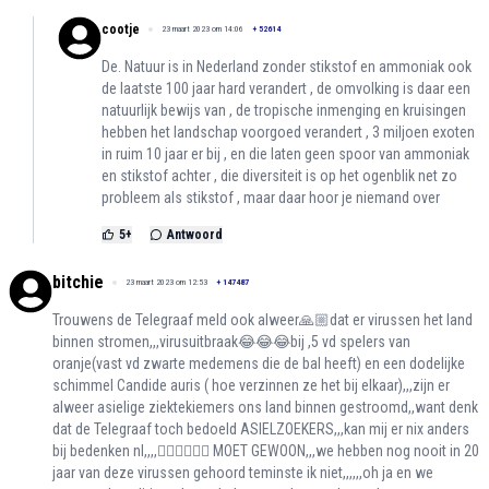
cootje
23 maart 2023 om 14:06
+
52614
De. Natuur is in Nederland zonder stikstof en ammoniak ook
de laatste 100 jaar hard verandert , de omvolking is daar een
natuurlijk bewijs van , de tropische inmenging en kruisingen
hebben het landschap voorgoed verandert , 3 miljoen exoten
in ruim 10 jaar er bij , en die laten geen spoor van ammoniak
en stikstof achter , die diversiteit is op het ogenblik net zo
probleem als stikstof , maar daar hoor je niemand over
5
+
Antwoord
bitchie
23 maart 2023 om 12:53
+
147487
Trouwens de Telegraaf meld ook alweer🙏🏼dat er virussen het land
binnen stromen,,,virusuitbraak😂😂😂bij ,5 vd spelers van
oranje(vast vd zwarte medemens die de bal heeft) en een dodelijke
schimmel Candide auris ( hoe verzinnen ze het bij elkaar),,,zijn er
alweer asielige ziektekiemers ons land binnen gestroomd,,want denk
dat de Telegraaf toch bedoeld ASIELZOEKERS,,,kan mij er nix anders
bij bedenken nl,,,,🤷🏻‍♀️🤦🏻‍♀️ MOET GEWOON,,,we hebben nog nooit in 20
jaar van deze virussen gehoord teminste ik niet,,,,,,oh ja en we