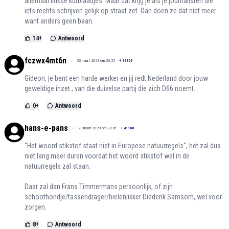
allemaal linkse kutblaadjes. Maar dat krijg je als je journalisten die
iets rechts schrijven gelijk op straat zet. Dan doen ze dat niet meer
want anders geen baan.
14
+
Antwoord
fczwx4mt6n
23 maart 2023 om 23:55
+
19329
Gideon, je bent een harde werker en jij redt Nederland door jouw
geweldige inzet , van die duivelse partij die zich D66 noemt.
0
+
Antwoord
hans-e-pans
23 maart 2023 om 23:26
+
41166
''Het woord stikstof staat niet in Europese natuurregels'', het zal dus
niet lang meer duren voordat het woord stikstof wel in de
natuurregels zal staan.
Daar zal dan Frans Timmermans persoonlijk, of zijn
schoothondje/tassendrager/hielenlikker Diederik Samsom, wel voor
zorgen.
8
+
Antwoord