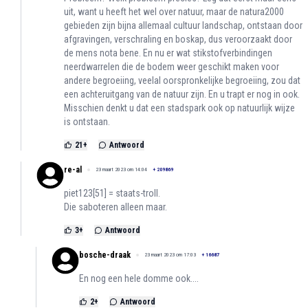
uit, want u heeft het wel over natuur, maar de natura2000
gebieden zijn bijna allemaal cultuur landschap, ontstaan door
afgravingen, verschraling en boskap, dus veroorzaakt door
de mens nota bene. En nu er wat stikstofverbindingen
neerdwarrelen die de bodem weer geschikt maken voor
andere begroeiing, veelal oorspronkelijke begroeiing, zou dat
een achteruitgang van de natuur zijn. En u trapt er nog in ook.
Misschien denkt u dat een stadspark ook op natuurlijk wijze
is ontstaan.
21
+
Antwoord
re-al
23 maart 2023 om 14:04
+
209869
piet123[51] = staats-troll.
Die saboteren alleen maar.
3
+
Antwoord
bosche-draak
23 maart 2023 om 17:03
+
16687
En nog een hele domme ook....
2
+
Antwoord