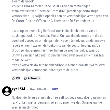
Tjeerd de Groot'
Volgens CDA-Kamerlid Jaco Geurts zou een motie tegen
stankoverlast van Tjeerd de Groot (D66) jarenlange bouwstops
veroorzaken. Hij twijfelt openlijk aan de verstandelijke vermogens van
De Groot. Ook de VVD en de CU nemen de D66’er onder vuur.'
'Later op de avond lag De Groot ook in de clinch met de vierde
coalitiegenoot. CU-Kamerlid Pieter Grinwis diende moties in die de
overheid oproepen om de garnalenvisserij te redden, omdat nieuwe
regels en rechtszaken de toekomst van de sector bedreigen. De
Groot zei dat Grinwis hiermee ‘buiten de wet’ handelde, waarop
Grinwis van zich af beet: “Ik ben hier medewetgever en ik maak hier
mede de wet!”
https://www.blckbx.tv/binnenland/bonje-binnen-coalitie-twijfel-over-
verstandelijke-vermogens-d66er-tjeerd-de-groot
23
+
Antwoord
xyz1234
23 maart 2023 om 13:35
+
116497
Nu doet de Telegraaf net alsof ze zelf tot deze ontdekking gekomen
is. Pronken met andermans veren noemen we dat. Smerig krantje
was, is en blijft het.