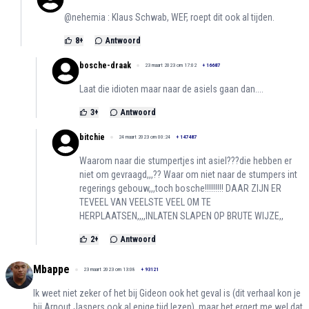
@nehemia : Klaus Schwab, WEF, roept dit ook al tijden.
8
+
Antwoord
bosche-draak
23 maart 2023 om 17:02
+
16687
Laat die idioten maar naar de asiels gaan dan....
3
+
Antwoord
bitchie
24 maart 2023 om 00:24
+
147487
Waarom naar die stumpertjes int asiel???die hebben er
niet om gevraagd,,,?? Waar om niet naar de stumpers int
regerings gebouw,,,toch bosche!!!!!!!!! DAAR ZIJN ER
TEVEEL VAN VEELSTE VEEL OM TE
HERPLAATSEN,,,,INLATEN SLAPEN OP BRUTE WIJZE,,
2
+
Antwoord
Mbappe
23 maart 2023 om 13:08
+
93121
Ik weet niet zeker of het bij Gideon ook het geval is (dit verhaal kon je
bij Arnout Jaspers ook al enige tijd lezen), maar het ergert me wel dat