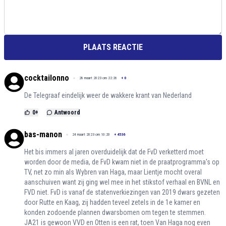
PLAATS REACTIE
cocktailonno
28 maart 2023 om 22:26
+
0
De Telegraaf eindelijk weer de wakkere krant van Nederland
0
+
Antwoord
bas-manon
24 maart 2023 om 10:20
+
4536
Het bis immers al jaren overduidelijk dat de FvD verketterd moet
worden door de media, de FvD kwam niet in de praatprogramma's op
TV, net zo min als Wybren van Haga, maar Lientje mocht overal
aanschuiven want zij ging wel mee in het stikstof verhaal en BVNL en
FVD niet. FvD is vanaf de statenverkiezingen van 2019 dwars gezeten
door Rutte en Kaag, zij hadden teveel zetels in de 1e kamer en
konden zodoende plannen dwarsbomen om tegen te stemmen.
JA21 is gewoon VVD en Otten is een rat, toen Van Haga nog even