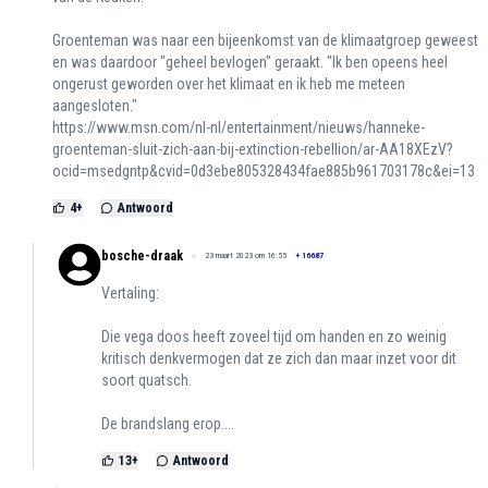
Groenteman was naar een bijeenkomst van de klimaatgroep geweest
en was daardoor "geheel bevlogen" geraakt. "Ik ben opeens heel
ongerust geworden over het klimaat en ik heb me meteen
aangesloten."
https://www.msn.com/nl-nl/entertainment/nieuws/hanneke-
groenteman-sluit-zich-aan-bij-extinction-rebellion/ar-AA18XEzV?
ocid=msedgntp&cvid=0d3ebe805328434fae885b961703178c&ei=13
4
+
Antwoord
bosche-draak
23 maart 2023 om 16:55
+
16687
Vertaling:
Die vega doos heeft zoveel tijd om handen en zo weinig
kritisch denkvermogen dat ze zich dan maar inzet voor dit
soort quatsch.
De brandslang erop....
13
+
Antwoord