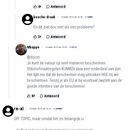
4
+
Antwoord
bosche-draak
23 maart 2023 om 16:58
+
16687
En dit ziet doc niet als een probleem?
3
+
Antwoord
Mbappe
23 maart 2023 om 14:44
+
93121
@docm
Je kunt de natuur op veel manieren beschermen.
Stikstofmaatregelen KUNNEN daar een onderdeel van zijn.
Het lijkt me dat de beschermer mag uitmaken HOE hij wil
beschermen. Tenzij je als EU al bij voorbaat twijfelt aan de
goede intenties van de beschermer.
8
+
Antwoord
re-al
23 maart 2023 om 14:10
+
209869
OFF TOPIC, maar omdat het zo belangrijk is :