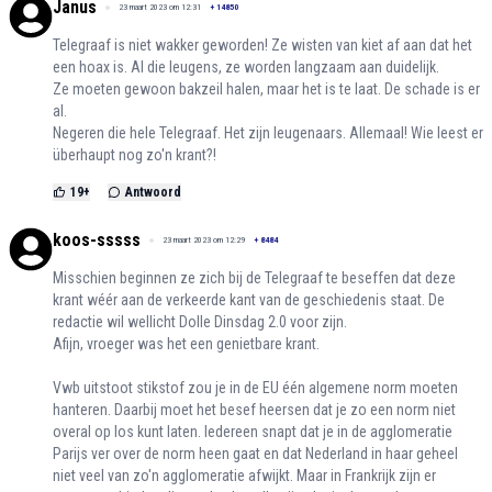
Janus
23 maart 2023 om 12:31
+
14850
Telegraaf is niet wakker geworden! Ze wisten van kiet af aan dat het
een hoax is. Al die leugens, ze worden langzaam aan duidelijk.
Ze moeten gewoon bakzeil halen, maar het is te laat. De schade is er
al.
Negeren die hele Telegraaf. Het zijn leugenaars. Allemaal! Wie leest er
überhaupt nog zo'n krant?!
19
+
Antwoord
koos-sssss
23 maart 2023 om 12:29
+
8484
Misschien beginnen ze zich bij de Telegraaf te beseffen dat deze
krant wéér aan de verkeerde kant van de geschiedenis staat. De
redactie wil wellicht Dolle Dinsdag 2.0 voor zijn.
Afijn, vroeger was het een genietbare krant.
Vwb uitstoot stikstof zou je in de EU één algemene norm moeten
hanteren. Daarbij moet het besef heersen dat je zo een norm niet
overal op los kunt laten. Iedereen snapt dat je in de agglomeratie
Parijs ver over de norm heen gaat en dat Nederland in haar geheel
niet veel van zo'n agglomeratie afwijkt. Maar in Frankrijk zijn er