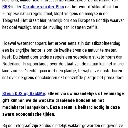
BBB
-leider
Caroline van der Plas
dat het woord 'stikstof' niet in
Europese natuurregels staat, klopt volgens de analyse in de
Telegraaf. Het draait hier namelijk om een Europese richtlijn waarvan
het doel vastligt, maar de invulling aan lidstaten zelf is.
Hoewel wetenschappers het erover eens zijn dat stikstofneerslag
een belangrijke factor is om de kwaliteit van de natuur te meten,
heeft Duitsland door andere regels een soepelere stikstofnorm dan
Nederland. In rapportages over de staat van de natuur kan het in ons
land zomaar 'slecht' gaan met een plantje, terwijl onze oosterburen
net over de grens concluderen dat eenzelfde plantje het prima doet.
Steun DDS op BackMe
: alleen via uw maandelijks of eenmalige
gift kunnen we de website draaiende houden en het
mediakartel aanpakken. Deze steun is keihard nodig in deze
zware economische tijden.
Bij de Telegraaf zijn ze dus eindelijk wakker geworden en geven ze