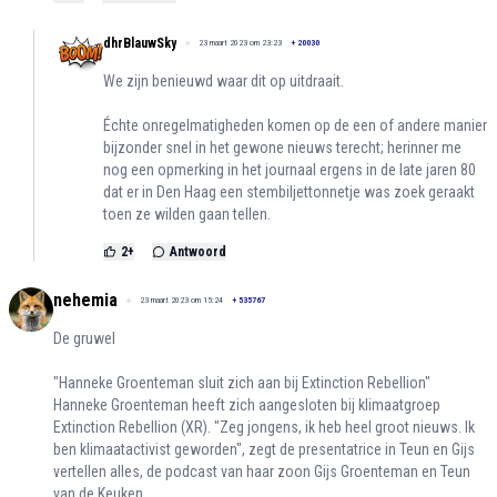
dhrBlauwSky
23 maart 2023 om 23:23
+
20030
We zijn benieuwd waar dit op uitdraait.
Échte onregelmatigheden komen op de een of andere manier
bijzonder snel in het gewone nieuws terecht; herinner me
nog een opmerking in het journaal ergens in de late jaren 80
dat er in Den Haag een stembiljettonnetje was zoek geraakt
toen ze wilden gaan tellen.
2
+
Antwoord
nehemia
23 maart 2023 om 15:24
+
535767
De gruwel
"Hanneke Groenteman sluit zich aan bij Extinction Rebellion"
Hanneke Groenteman heeft zich aangesloten bij klimaatgroep
Extinction Rebellion (XR). "Zeg jongens, ik heb heel groot nieuws. Ik
ben klimaatactivist geworden", zegt de presentatrice in Teun en Gijs
vertellen alles, de podcast van haar zoon Gijs Groenteman en Teun
van de Keuken.