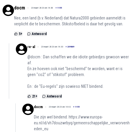
docm
23 maart 2023 om 14:30
+
1155
Nee, een land (b.v. Nederland) dat Natura2000 gebieden aanmeldt is
verplicht die te beschermen. Stikstofbeleid is daar het gevolg van.
5
+
Antwoord
re-al
23 maart 2023 om 14:33
+
209869
@docm : Dan schaffen we die idiote gebiedjes gewoon weer
af.
En ze hoeven ook niet "beschermd" te worden, want er is
geen "co2" of "stikstof" probleem.
En : de "Eu-regels" zijn sowieso NIET bindend.
21
+
Antwoord
docm
23 maart 2023 om 14:42
+
1155
Die zijn wel bindend.
https://www.europa-
eu.nl/id/vh7douzwrbyq/gemeenschappelijke_verworvenh
eden_eu