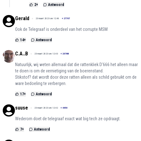
2
+
Antwoord
Gerald
23 maart 2023 om 12:46
+
27707
Ook de Telegraaf is onderdeel van het corrupte MSM
14
+
Antwoord
C.A..B
23 maart 2023 om 12:43
+
20788
Natuurlijk, wij weten allemaal dat die rattenkliek D'666 het alleen maar
te doen is om de vernietiging van de boerenstand.
Stikstof? dat wordt door deze ratten alleen als schild gebruikt om de
ware bedoeling te verbergen.
17
+
Antwoord
suuse
23 maart 2023 om 12:42
+
4450
Wederom doet de telegraaf exact wat big tech ze opdraagt.
7
+
Antwoord