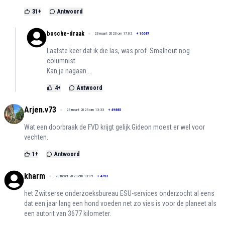
31
+
Antwoord
bosche-draak
23 maart 2023 om 17:02
+
16687
Laatste keer dat ik die las, was prof. Smalhout nog
columnist.
Kan je nagaan....
4
+
Antwoord
Arjen.v73
23 maart 2023 om 13:33
+
49885
Wat een doorbraak de FVD krijgt gelijk.Gideon moest er wel voor
vechten.
1
+
Antwoord
kharm
23 maart 2023 om 13:09
+
4753
het Zwitserse onderzoeksbureau ESU-services onderzocht al eens
dat een jaar lang een hond voeden net zo vies is voor de planeet als
een autorit van 3677 kilometer.