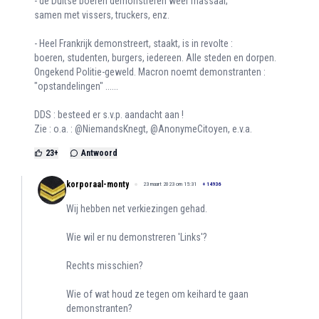
- de Duitse boeren demonstreren weer massaal;
samen met vissers, truckers, enz.
- Heel Frankrijk demonstreert, staakt, is in revolte :
boeren, studenten, burgers, iedereen. Alle steden en dorpen.
Ongekend Politie-geweld. Macron noemt demonstranten :
"opstandelingen" ......
DDS : besteed er s.v.p. aandacht aan !
Zie : o.a. : @NiemandsKnegt, @AnonymeCitoyen, e.v.a.
23
+
Antwoord
korporaal-monty
23 maart 2023 om 15:31
+
14936
Wij hebben net verkiezingen gehad.
Wie wil er nu demonstreren 'Links'?
Rechts misschien?
Wie of wat houd ze tegen om keihard te gaan
demonstranten?