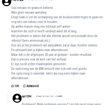
Oud nieuws en gewoon bekend.
Niks geen nieuwe wending.
Enige taak is om de verdwijning van de biodiversiteit tegen te gaan en
nog iets van natuur over te houden.
Op welke manier mag een lidstaat zelf weten.
Iedereen die zich in heeft verdiept weet dit al lang.
Het probleem is alleen dat alle ellende wordt veroorzaakt door de
stikstof (lees ammoniak etc.).
Dus als je het probleem wil aanpakken zal je daar moeten starten.
En uiteraard kan je kijken naar alternatieven.
Maar dat is de afgelopen 20 jaar al gedaan - zonder resultaat.
Dat is precies ook de kern van het verhaal.
Er zijn nooit echte maatregelen genomen.
De oplossing van de BBB belooft dan ook niet veel goeds.
Die oplossing is namelijk…laten we nog eens kijken naar
alternatieven.
10
+
Antwoord
xyz1234
23 maart 2023 om 13:40
+
116497
Probleem? Welk probleem precies? Leg dat eerst maar eens