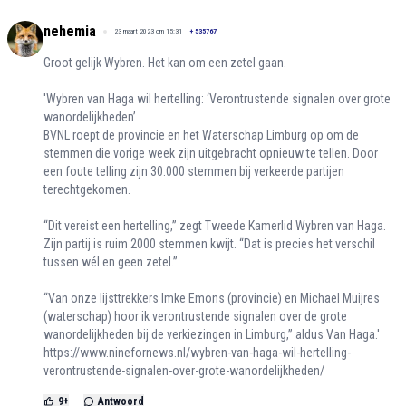
nehemia
23 maart 2023 om 15:31
+
535767
Groot gelijk Wybren. Het kan om een zetel gaan.
'Wybren van Haga wil hertelling: ‘Verontrustende signalen over grote
wanordelijkheden’
BVNL roept de provincie en het Waterschap Limburg op om de
stemmen die vorige week zijn uitgebracht opnieuw te tellen. Door
een foute telling zijn 30.000 stemmen bij verkeerde partijen
terechtgekomen.
“Dit vereist een hertelling,” zegt Tweede Kamerlid Wybren van Haga.
Zijn partij is ruim 2000 stemmen kwijt. “Dat is precies het verschil
tussen wél en geen zetel.”
“Van onze lijsttrekkers Imke Emons (provincie) en Michael Muijres
(waterschap) hoor ik verontrustende signalen over de grote
wanordelijkheden bij de verkiezingen in Limburg,” aldus Van Haga.'
https://www.ninefornews.nl/wybren-van-haga-wil-hertelling-
verontrustende-signalen-over-grote-wanordelijkheden/
9
+
Antwoord