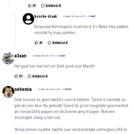
0
+
Antwoord
bosche-draak
23 maart 2023 om 16:59
+
16687
Korporaal kletsmajoor moet eerst z'n Atlas erbij pakken
voordat hij mag spreken....
4
+
Antwoord
a3aan
23 maart 2023 om 13:55
+
22054
Het gaat hen hun het om Geld goed voor Macht!
5
+
Antwoord
nehemia
23 maart 2023 om 13:36
+
535767
Daar hoeven ze geen twijfels over te hebben. Tjeerd is namelijk zo
gek als een deur. Nu gebruikt Tjeerd de groot mogelijke geuroverlast
als nieuw D666 wapen om de boeren weg te jagen. Wat een
doortrapte slang is het ook.
'Bonje binnen coalitie: twijfel over verstandelijke vermogens D66’er