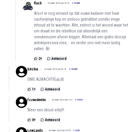
flach
23 maart 2023 om 18:16
+
27388
Alsof er nog iemand op dat ouwe kadaver met haar
sacherijnige kop en zinloos gebrabbel zonder enige
inhoud zit te wachten. Afin, extinct is het woord waar het
om draait en die rebellion zal uiteindelijk een
sneukneuzen afvoer krijgen. Allemaal een gratis doosje
antidepressiva mee.... en verder ons niet meer lastig
vallen. 🤪
2
+
Antwoord
bitchie
24 maart 2023 om 00:18
+
147487
OMG ALMACHTIG🙏🏼
1
+
Antwoord
fczwx4mt6n
24 maart 2023 om 2:37
+
19329
Weer een idioot erbij!!!
0
+
Antwoord
LowLands
24 maart 2023 om 22:52
+
7249