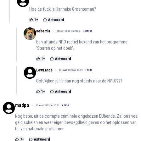
Hoe de fuck is Hanneke Groenteman?
1
+
Antwoord
nehemia
24 maart 2023 om 23:02
+
535767
Een aftands NPO reptiel bekend van het programma
'Sterren op het doek'.
1
+
Antwoord
LowLands
24 maart 2023 om 23:03
+
7249
Goh,kijken jullie dan nog steeds naar de NPO????
1
+
Antwoord
madpo
23 maart 2023 om 15:23
+
2198
Nog beter, uit de corrupte criminele ongekozen EUbende. Zal ons veel
geld schelen en weer eigen bevoegdheid geven op het oplossen van
tal van nationale problemen.
7
+
Antwoord