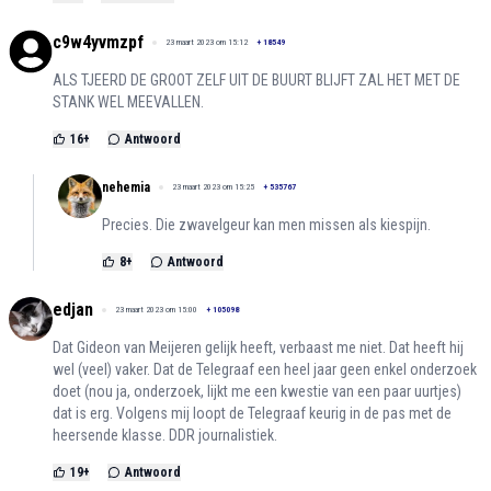
c9w4yvmzpf
23 maart 2023 om 15:12
+
18549
ALS TJEERD DE GROOT ZELF UIT DE BUURT BLIJFT ZAL HET MET DE
STANK WEL MEEVALLEN.
16
+
Antwoord
nehemia
23 maart 2023 om 15:25
+
535767
Precies. Die zwavelgeur kan men missen als kiespijn.
8
+
Antwoord
edjan
23 maart 2023 om 15:00
+
105098
Dat Gideon van Meijeren gelijk heeft, verbaast me niet. Dat heeft hij
wel (veel) vaker. Dat de Telegraaf een heel jaar geen enkel onderzoek
doet (nou ja, onderzoek, lijkt me een kwestie van een paar uurtjes)
dat is erg. Volgens mij loopt de Telegraaf keurig in de pas met de
heersende klasse. DDR journalistiek.
19
+
Antwoord