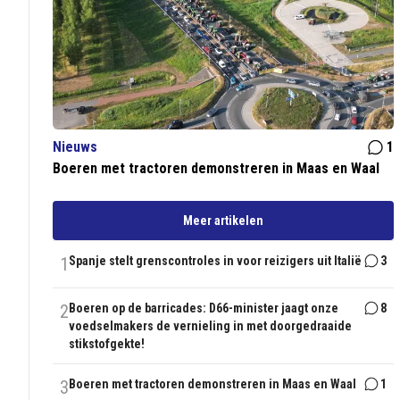
Nieuws
1
Boeren met tractoren demonstreren in Maas en Waal
Meer artikelen
1
Spanje stelt grenscontroles in voor reizigers uit Italië
3
2
Boeren op de barricades: D66-minister jaagt onze
8
voedselmakers de vernieling in met doorgedraaide
stikstofgekte!
3
Boeren met tractoren demonstreren in Maas en Waal
1