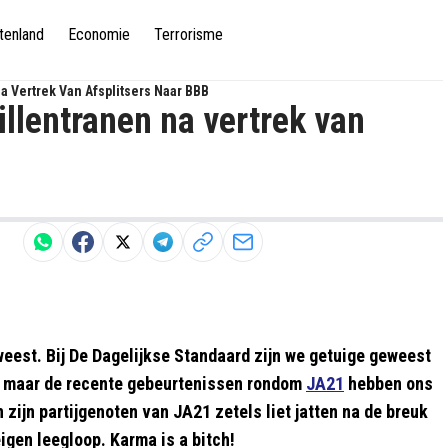
tenland
Economie
Terrorisme
a Vertrek Van Afsplitsers Naar BBB
llentranen na vertrek van
weest. Bij De Dagelijkse Standaard zijn we getuige geweest
l, maar de recente gebeurtenissen rondom
JA21
hebben ons
zijn partijgenoten van JA21 zetels liet jatten na de breuk
igen leegloop. Karma is a bitch!