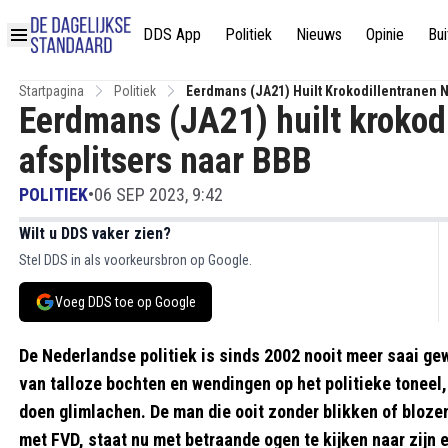
DDS App
Politiek
Nieuws
Opinie
Bui
Startpagina
Politiek
Eerdmans (JA21) Huilt Krokodillentranen N
Eerdmans (JA21) huilt krokodi
afsplitsers naar BBB
POLITIEK
•
06 SEP 2023, 9:42
Wilt u DDS vaker zien?
Stel DDS in als voorkeursbron op Google.
Voeg DDS toe op Google
De Nederlandse politiek is sinds 2002 nooit meer saai ge
van talloze bochten en wendingen op het politieke tonee
doen glimlachen. De man die ooit zonder blikken of blozen 
met FVD, staat nu met betraande ogen te kijken naar zijn e