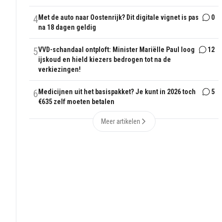
4
Met de auto naar Oostenrijk? Dit digitale vignet is pas
0
na 18 dagen geldig
5
VVD-schandaal ontploft: Minister Mariëlle Paul loog
12
ijskoud en hield kiezers bedrogen tot na de
verkiezingen!
6
Medicijnen uit het basispakket? Je kunt in 2026 toch
5
€635 zelf moeten betalen
Meer artikelen