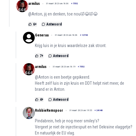
armilus
31 maart 2023 om 18:06
+
7552
@Anton, jij en denken, toe nou🤣😂🤣😂
6
+
Antwoord
Generaa
31 maart 2023 om 18:08
+
12730
Krijg luis in je kruis waardeloze zak stront.
7
+
Antwoord
armilus
31 maart 2023 om 18:19
+
7552
@Anton is een beetje gepikeerd.
Heeft zelf luis in zijn kruis en DDT helpt niet meer, de
brand er in Anton.
4
+
Antwoord
RobbieRemspoor
31 maart 2023 om 19:55
+
24148
Pindabrein, heb je nog meer smiley’s?
Vergeet je niet de injectiespuit en het Oekraïne vlaggetje?
En natuurlijk de EU vlag.