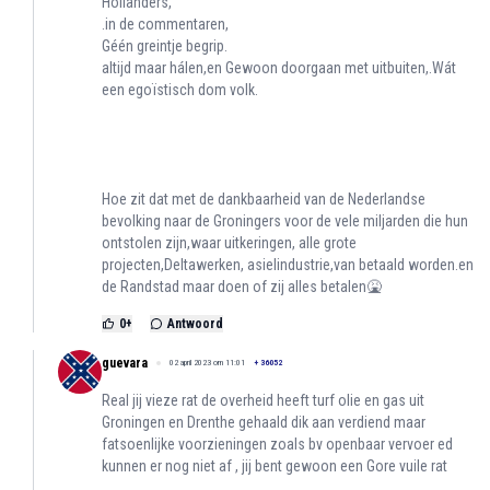
Hollanders,
.in de commentaren,
Géén greintje begrip.
altijd maar hálen,en Gewoon doorgaan met uitbuiten,.Wát
een egoïstisch dom volk.
Hoe zit dat met de dankbaarheid van de Nederlandse
bevolking naar de Groningers voor de vele miljarden die hun
ontstolen zijn,waar uitkeringen, alle grote
projecten,Deltawerken, asielindustrie,van betaald worden.en
de Randstad maar doen of zij alles betalen🤮
0
+
Antwoord
guevara
02 april 2023 om 11:01
+
36052
Real jij vieze rat de overheid heeft turf olie en gas uit
Groningen en Drenthe gehaald dik aan verdiend maar
fatsoenlijke voorzieningen zoals bv openbaar vervoer ed
kunnen er nog niet af , jij bent gewoon een Gore vuile rat