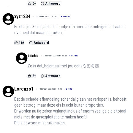
0
+
Antwoord
xyz1234
31 maart 2023 om 19:57
+
116497
Er zit bijna 30 miljard in het potje om boeren te onteigenen. Laat de
overheid dat maar gebruiken.
16
+
Antwoord
bitchie
31 maart 2023 om 21:23
+
147487
Zo is dat,,helemaal met jou eens💪🏻💪🏻
8
+
Antwoord
Lorenzo1
31 maart 2023 om 19:35
+
34532
Dat de schade-afhandeling schandalig aan het verlopen is, behoeft
geen betoog, maar deze eis is echt buiten proporties.
Er worden nu tig zaken verlangt inclusief enorm veel geld die totaal
niets met de gasexploitatie te maken heeft!
Dit is gewoon misbruik maken.