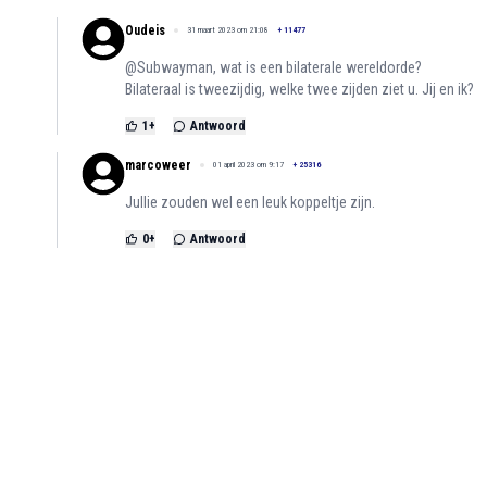
Oudeis
31 maart 2023 om 21:08
+
11477
@Subwayman, wat is een bilaterale wereldorde?
Bilateraal is tweezijdig, welke twee zijden ziet u. Jij en ik?
1
+
Antwoord
marcoweer
01 april 2023 om 9:17
+
25316
Jullie zouden wel een leuk koppeltje zijn.
0
+
Antwoord