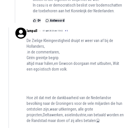
In casu is er democratisch beslist over bodemschatten
die toebehoren aan het Koninkrijk der Nederlanden.
0
+
Antwoord
lampall
01 april 2023 om 15:42
+
1
De Zielige Kleingeestigheid druipt er weer van af bij de
Hollanders,
.in de commentaren,
Géén greintje begrip.
altijd maar hálen,en Gewoon doorgaan met uitbuiten,.Wát
een egoïstisch dom volk.
Hoe zit dat met de dankbaarheid van de Nederlandse
bevolking naar de Groningers voor de vele miljarden die hun
ontstolen zijn,waar uitkeringen, alle grote
projecten,Deltawerken, asielindustrie,van betaald worden.en
de Randstad maar doen of zij alles betalen🤮