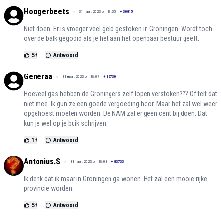
Hoogerbeets
31 maart 2023 om 18:35
+
30815
Niet doen. Er is vroeger veel geld gestoken in Groningen. Wordt toch
over de balk gegooid als je het aan het openbaar bestuur geeft.
5
+
Antwoord
Generaa
31 maart 2023 om 18:07
+
12730
Hoeveel gas hebben de Groningers zelf lopen verstoken??? Of telt dat
niet mee. Ik gun ze een goede vergoeding hoor. Maar het zal wel weer
opgehoest moeten worden. De NAM zal er geen cent bij doen. Dat
kun je wel op je buik schrijven.
1
+
Antwoord
Antonius.S
31 maart 2023 om 18:03
+
83733
Ik denk dat ik maar in Groningen ga wonen. Het zal een mooie rijke
provincie worden.
5
+
Antwoord