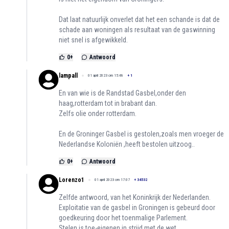
Dat laat natuurlijk onverlet dat het een schande is dat de
schade aan woningen als resultaat van de gaswinning
niet snel is afgewikkeld.
0
+
Antwoord
lampall
01 april 2023 om 15:48
+
1
En van wie is de Randstad Gasbel,onder den
haag,rotterdam tot in brabant dan.
Zelfs olie onder rotterdam.
En de Groninger Gasbel is gestolen,zoals men vroeger de
Nederlandse Koloniën ,heeft bestolen uitzoog..
0
+
Antwoord
Lorenzo1
01 april 2023 om 17:07
+
34532
Zelfde antwoord, van het Koninkrijk der Nederlanden.
Exploitatie van de gasbel in Groningen is gebeurd door
goedkeuring door het toenmalige Parlement.
Stelen is toe-eigenen in strijd met de wet.