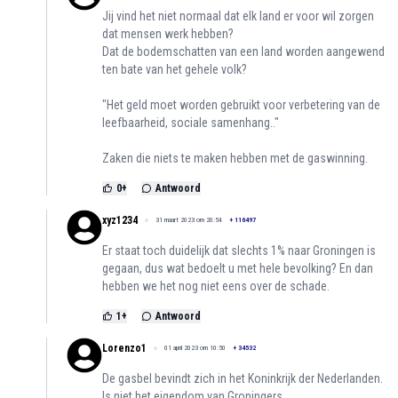
Jij vind het niet normaal dat elk land er voor wil zorgen
dat mensen werk hebben?
Dat de bodemschatten van een land worden aangewend
ten bate van het gehele volk?
"Het geld moet worden gebruikt voor verbetering van de
leefbaarheid, sociale samenhang.."
Zaken die niets te maken hebben met de gaswinning.
0
+
Antwoord
xyz1234
31 maart 2023 om 20:54
+
116497
Er staat toch duidelijk dat slechts 1% naar Groningen is
gegaan, dus wat bedoelt u met hele bevolking? En dan
hebben we het nog niet eens over de schade.
1
+
Antwoord
Lorenzo1
01 april 2023 om 10:50
+
34532
De gasbel bevindt zich in het Koninkrijk der Nederlanden.
Is niet het eigendom van Groningers.