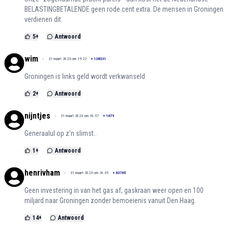
BELASTINGBETALENDE geen rode cent extra. De mensen in Groningen
verdienen dit.
5
+
Antwoord
wim
31 maart 2023 om 19:22
+
138331
Groningen is links geld wordt verkwanseld
2
+
Antwoord
nijntjes
31 maart 2023 om 18:57
+
1679
Generaalul op z'n slimst..
1
+
Antwoord
henrivham
31 maart 2023 om 18:35
+
63765
Geen investering in van het gas af, gaskraan weer open en 100
miljard naar Groningen zonder bemoeienis vanuit Den Haag.
14
+
Antwoord