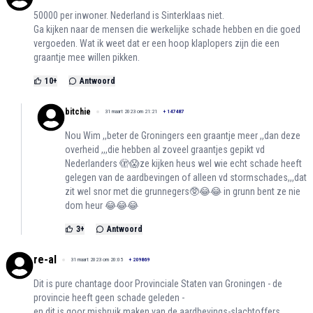
50000 per inwoner. Nederland is Sinterklaas niet.
Ga kijken naar de mensen die werkelijke schade hebben en die goed
vergoeden. Wat ik weet dat er een hoop klaplopers zijn die een
graantje mee willen pikken.
10
+
Antwoord
bitchie
31 maart 2023 om 21:21
+
147487
Nou Wim ,,beter de Groningers een graantje meer ,,dan deze
overheid ,,,die hebben al zoveel graantjes gepikt vd
Nederlanders 🫣😱ze kijken heus wel wie echt schade heeft
gelegen van de aardbevingen of alleen vd stormschades,,,dat
zit wel snor met die grunnegers🥸😂😂 in grunn bent ze nie
dom heur 😂😂😂
3
+
Antwoord
re-al
31 maart 2023 om 20:05
+
209869
Dit is pure chantage door Provinciale Staten van Groningen - de
provincie heeft geen schade geleden -
en dit is goor misbruik maken van de aardbevings-slachtoffers.