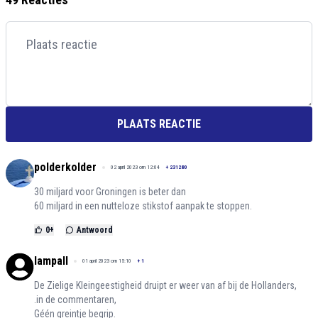
PLAATS REACTIE
polderkolder
02 april 2023 om 12:04
+
231280
30 miljard voor Groningen is beter dan
60 miljard in een nutteloze stikstof aanpak te stoppen.
0
+
Antwoord
lampall
01 april 2023 om 15:10
+
1
De Zielige Kleingeestigheid druipt er weer van af bij de Hollanders,
.in de commentaren,
Géén greintje begrip.