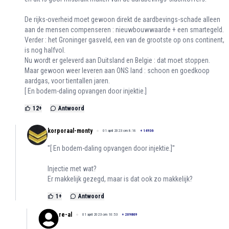
De rijks-overheid moet gewoon direkt de aardbevings-schade alleen
aan de mensen compenseren : nieuwbouwwaarde + een smartegeld.
Verder : het Groninger gasveld, een van de grootste op ons continent,
is nog halfvol.
Nu wordt er geleverd aan Duitsland en Belgie : dat moet stoppen.
Maar gewoon weer leveren aan ONS land : schoon en goedkoop
aardgas, voor tientallen jaren.
[ En bodem-daling opvangen door injektie.]
12
+
Antwoord
korporaal-monty
01 april 2023 om 8:16
+
14936
''[ En bodem-daling opvangen door injektie.]''
Injectie met wat?
Er makkelijk gezegd, maar is dat ook zo makkelijk?
1
+
Antwoord
re-al
01 april 2023 om 10:53
+
209869