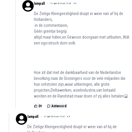
lampall
01 april 2023 om 15:34
+
1
De Zielige Kleingeestigheid druipt er weer van af bij de
Hollanders,
.in de commentaren,
Géén greintje begrip.
altijd maar hálen,en Gewoon doorgaan met uitbuiten,.Wát
een egoïstisch dom volk.
Hoe zit dat met de dankbaarheid van de Nederlandse
bevolking naar de Groningers voor de vele miljarden die
hun ontstolen zijn,waar uitkeringen, alle grote
projecten,Deltawerken, asielindustrie,van betaald
worden.en de Randstad maar doen of zij alles betalen🤮
0
+
Antwoord
lampall
01 april 2023 om 15:33
+
1
De Zielige Kleingeestigheid druipt er weer van af bij de