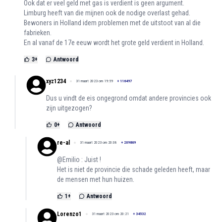
Ook dat er veel geld met gas is verdient is geen argument.
Limburg heeft van die mijnen ook de nodige overlast gehad.
Bewoners in Holland idem problemen met de uitstoot van al die
fabrieken.
En al vanaf de 17e eeuw wordt het grote geld verdient in Holland.
3
+
Antwoord
xyz1234
31 maart 2023 om 19:59
+
116497
Dus u vindt de eis ongegrond omdat andere provincies ook
zijn uitgezogen?
0
+
Antwoord
re-al
31 maart 2023 om 20:08
+
209869
@Emilio : Juist !
Het is niet de provincie die schade geleden heeft, maar
de mensen met hun huizen.
1
+
Antwoord
Lorenzo1
31 maart 2023 om 20:21
+
34532