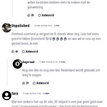
willen besteden hebben niets te maken met de
gaswinning.
0
+
Antwoord
Unpolished
31 maart 2023 om 19:31
+
2750
Overheid overheid je vergeet de R steeds weer zeg. Leer het eens
goed te tikken Roverheid 🤪🤪🏠🏠🏠🏠 en wie wil er nou op een
gasbel leven, ik niet
4
+
Antwoord
dageraad
31 maart 2023 om 22:13
+
77332
Nog een like en nog een like. Nederland wordt gebruikt om
leeg te zuigen.
2
+
Antwoord
farn
31 maart 2023 om 19:30
+
16889
Wat een zeikers hier op de site, 30 miljard is een jaar geen geld naar
onze "zogenaamde pracht parels " dan kost het de Nederlandse