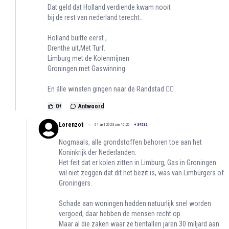
Dat geld dat Holland verdiende kwam nooit
bij de rest van nederland terecht..
Holland buitte eerst ,
Drenthe uit,Met Turf.
Limburg met de Kolenmijnen
Groningen met Gaswinning
En álle winsten gingen naar de Randstad 👈🏽
0
+
Antwoord
Lorenzo1
01 april 2023 om 16:20
+
34532
Nogmaals, alle grondstoffen behoren toe aan het
Koninkrijk der Nederlanden.
Het feit dat er kolen zitten in Limburg, Gas in Groningen
wil niet zeggen dat dit het bezit is, was van Limburgers of
Groningers.
Schade aan woningen hadden natuurlijk snel worden
vergoed, daar hebben de mensen recht op.
Maar al die zaken waar ze tientallen jaren 30 miljard aan