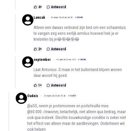
4
+
Antwoord
Lamzak
31 maart 2023 om 20:36
+
59187
Alleen een dwaas verbrand zijn bed om een schaamluis
te vangen zeg eens eerlijk armilus hoeveel heb je er
kriebelen bij je😂🤪😂🤪😂
2
+
Antwoord
september
01 april 2023 om 1:05
+
18184
Laat Antonius .S maar in het buitenland blijven wonen
daar woont hij goed.
1
+
Antwoord
Oudeis
31 maart 2023 om 18:28
+
11477
@aSS, neem je portemonnee en portefeuille mee.
@60.000.-/inwoner, belachelijk, niet alleen qua bedrag, maar
ook qua insteek. Slechte bouwkundige conditie is zeker niet
het effect van alleen maar de aardbevingen. Onderheien wil
ook helpen.