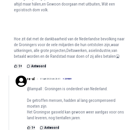
altijd maar hálen,en Gewoon doorgaan met uitbuiten,.Wát een
egoïstisch dom volk.
Hoe zit dat met de dankbaarheid van de Nederlandse bevolking naar
de Groningers voor de vele miljarden die hun ontstolen zijn,waar
uitkeringen, alle grote projecten,Deltawerken, asielindustrie,van
betaald worden.en de Randstad maar doen of zij alles betalen🤮
1
+
Antwoord
re-al
01 april 2023 om 20:41
+
209869
@lampall : Groningen is onderdeel van Nederland.
De getroffen mensen, hadden al lang gecompenseerd
moeten zijn.
Het Groningse gasveld kan gewoon weer aardgas voor ons
land leveren; nog tientallen jaren.
1
+
Antwoord