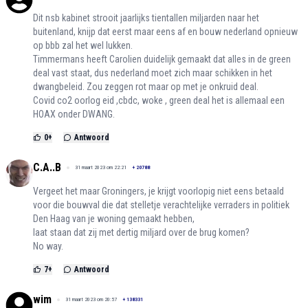
Dit nsb kabinet strooit jaarlijks tientallen miljarden naar het
buitenland, knijp dat eerst maar eens af en bouw nederland opnieuw
op bbb zal het wel lukken.
Timmermans heeft Carolien duidelijk gemaakt dat alles in de green
deal vast staat, dus nederland moet zich maar schikken in het
dwangbeleid. Zou zeggen rot maar op met je onkruid deal.
Covid co2 oorlog eid ,cbdc, woke , green deal het is allemaal een
HOAX onder DWANG.
0
+
Antwoord
C.A..B
31 maart 2023 om 22:21
+
20788
Vergeet het maar Groningers, je krijgt voorlopig niet eens betaald
voor die bouwval die dat stelletje verachtelijke verraders in politiek
Den Haag van je woning gemaakt hebben,
laat staan dat zij met dertig miljard over de brug komen?
No way.
7
+
Antwoord
wim
31 maart 2023 om 20:57
+
138331