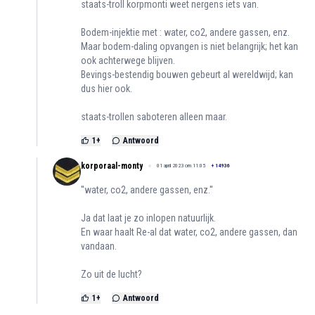
staats-troll korpmonti weet nergens iets van.
Bodem-injektie met : water, co2, andere gassen, enz.
Maar bodem-daling opvangen is niet belangrijk; het kan
ook achterwege blijven.
Bevings-bestendig bouwen gebeurt al wereldwijd; kan
dus hier ook.
staats-trollen saboteren alleen maar.
1
+
Antwoord
korporaal-monty
01 april 2023 om 11:05
+
14936
''water, co2, andere gassen, enz.''
Ja dat laat je zo inlopen natuurlijk.
En waar haalt Re-al dat water, co2, andere gassen, dan
vandaan.
Zo uit de lucht?
1
+
Antwoord