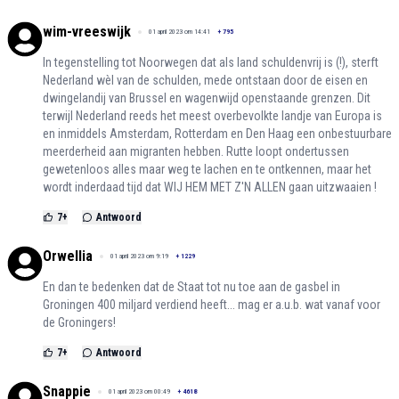
wim-vreeswijk
01 april 2023 om 14:41
+
795
In tegenstelling tot Noorwegen dat als land schuldenvrij is (!), sterft
Nederland wèl van de schulden, mede ontstaan door de eisen en
dwingelandij van Brussel en wagenwijd openstaande grenzen. Dit
terwijl Nederland reeds het meest overbevolkte landje van Europa is
en inmiddels Amsterdam, Rotterdam en Den Haag een onbestuurbare
meerderheid aan migranten hebben. Rutte loopt ondertussen
gewetenloos alles maar weg te lachen en te ontkennen, maar het
wordt inderdaad tijd dat WIJ HEM MET Z'N ALLEN gaan uitzwaaien !
7
+
Antwoord
Orwellia
01 april 2023 om 9:19
+
1229
En dan te bedenken dat de Staat tot nu toe aan de gasbel in
Groningen 400 miljard verdiend heeft... mag er a.u.b. wat vanaf voor
de Groningers!
7
+
Antwoord
Snappie
01 april 2023 om 00:49
+
4618