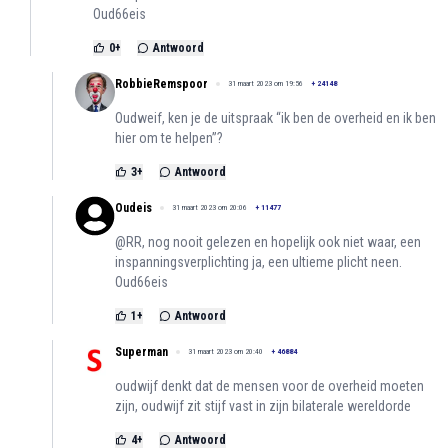
Oud66eis
0
+
Antwoord
RobbieRemspoor
31 maart 2023 om 19:56
+
24148
Oudweif, ken je de uitspraak “ik ben de overheid en ik ben
hier om te helpen”?
3
+
Antwoord
Oudeis
31 maart 2023 om 20:06
+
11477
@RR, nog nooit gelezen en hopelijk ook niet waar, een
inspanningsverplichting ja, een ultieme plicht neen.
Oud66eis
1
+
Antwoord
Superman
31 maart 2023 om 20:40
+
46884
oudwijf denkt dat de mensen voor de overheid moeten
zijn, oudwijf zit stijf vast in zijn bilaterale wereldorde
4
+
Antwoord