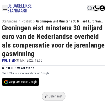
Startpagina
Politiek
Groningen Eist Minstens 30 Miljard Euro Van
Groningen eist minstens 30 miljard
De Nederlandse Overheid Als Compensatie
Voor De Jarenlange Gaswinning
euro van de Nederlandse overheid
als compensatie voor de jarenlange
gaswinning
POLITIEK
•
31 MRT 2023, 18:00
Wilt u DDS vaker zien?
Stel DDS in als voorkeursbron op Google.
Voeg DDS toe op Google
Delen met