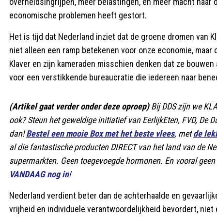
overheidsingrijpen, meer belastingen, en meer macht naar de
economische problemen heeft gestort.
Het is tijd dat Nederland inziet dat de groene dromen van Kl
niet alleen een ramp betekenen voor onze economie, maar ook
Klaver en zijn kameraden misschien denken dat ze bouwen aa
voor een verstikkende bureaucratie die iedereen naar bene
(Artikel gaat verder onder deze oproep)
Bij DDS zijn we K
ook? Steun het geweldige initiatief van EerlijkEten, FVD, De
dan!
Bestel een mooie Box met het beste vlees
, met
de lek
al die fantastische producten DIRECT van het land van de N
supermarkten. Geen toegevoegde hormonen. En vooral geen waa
VANDAAG nog in
!
Nederland verdient beter dan de achterhaalde en gevaarlijke
vrijheid en individuele verantwoordelijkheid bevordert, nie