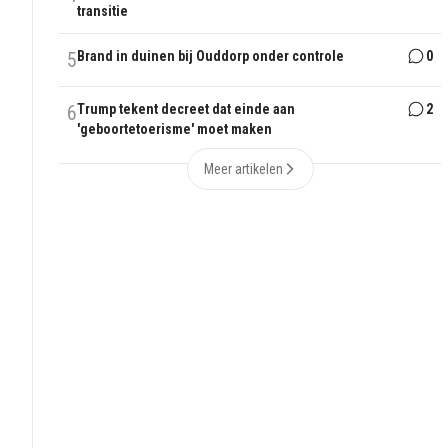
transitie
5
Brand in duinen bij Ouddorp onder controle
0
6
Trump tekent decreet dat einde aan
2
'geboortetoerisme' moet maken
Meer artikelen