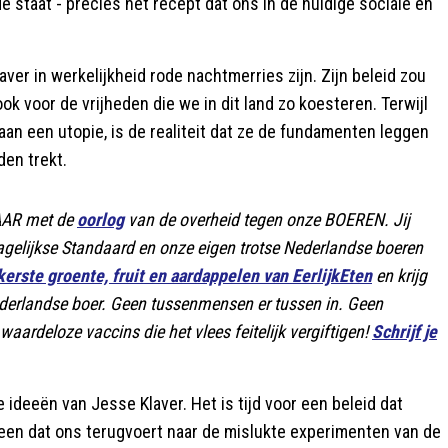
 staat - precies het recept dat ons in de huidige sociale en
aver in werkelijkheid rode nachtmerries zijn. Zijn beleid zou
 voor de vrijheden die we in dit land zo koesteren. Terwijl
n een utopie, is de realiteit dat ze de fundamenten leggen
den trekt.
LAAR met de
oorlog
van de overheid tegen onze BOEREN. Jij
 Dagelijkse Standaard en onze eigen trotse Nederlandse boeren
kerste groente, fruit en aardappelen van EerlijkEten
en krijg
ederlandse boer. Geen tussenmensen er tussen in. Geen
rdeloze vaccins die het vlees feitelijk vergiftigen!
Schrijf je
 ideeën van Jesse Klaver. Het is tijd voor een beleid dat
t een dat ons terugvoert naar de mislukte experimenten van de