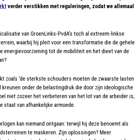
rkt
verder verstikken met reguleringen, zodat we allemaal
icalisatie van GroenLinks-PvdA’s toch al extreem-linkse
terrein, waarbij hij pleit voor een transformatie die de gehele
e energievoorziening tot de mobiliteit en het dieet van de
an?
dikt zoals 'de sterkste schouders moeten de zwaarste lasten
al kreunen onder de belastingdruk die door zijn ideologische
oel niet zozeer het verbeteren van het lot van de arbeider is,
 staat van afhankelijke armoede.
orlogen kan niemand ontgaan: terwijl hij deze benoemt als
leidsterreinen te maskeren. Zijn oplossingen? Meer