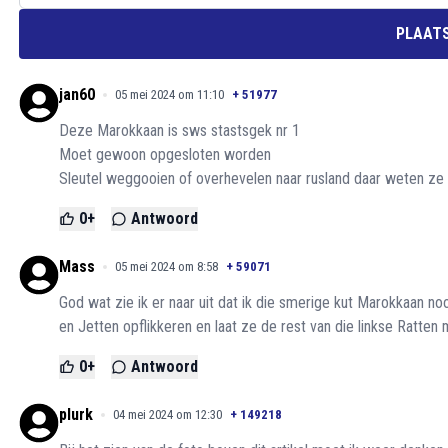
PLAATS
jan60
05 mei 2024 om 11:10
+
51977
Deze Marokkaan is sws stastsgek nr 1
Moet gewoon opgesloten worden
Sleutel weggooien of overhevelen naar rusland daar weten z
0
+
Antwoord
Mass
05 mei 2024 om 8:58
+
59071
God wat zie ik er naar uit dat ik die smerige kut Marokkaan
en Jetten opflikkeren en laat ze de rest van die linkse Ratten
0
+
Antwoord
plurk
04 mei 2024 om 12:30
+
149218