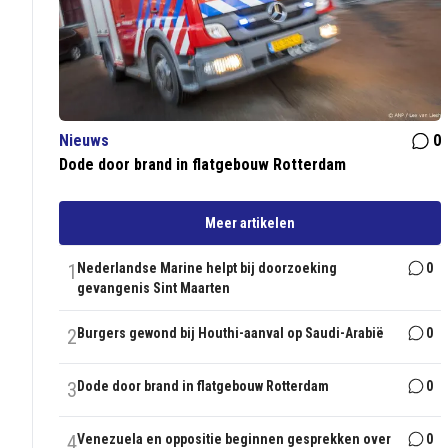
Nieuws
0
Dode door brand in flatgebouw Rotterdam
Meer artikelen
1
Nederlandse Marine helpt bij doorzoeking
0
gevangenis Sint Maarten
2
Burgers gewond bij Houthi-aanval op Saudi-Arabië
0
3
Dode door brand in flatgebouw Rotterdam
0
4
Venezuela en oppositie beginnen gesprekken over
0