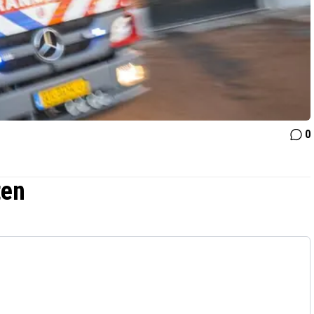
0
ten