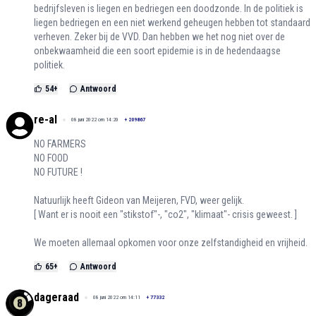
bedrijfsleven is liegen en bedriegen een doodzonde. In de politiek is
liegen bedriegen en een niet werkend geheugen hebben tot standaard
verheven. Zeker bij de VVD. Dan hebben we het nog niet over de
onbekwaamheid die een soort epidemie is in de hedendaagse
politiek.
54
+
Antwoord
re-al
08 juni 2022 om 14:20
+
209867
NO FARMERS
NO FOOD
NO FUTURE !
Natuurlijk heeft Gideon van Meijeren, FVD, weer gelijk.
[ Want er is nooit een "stikstof"-, "co2", "klimaat"- crisis geweest. ]
We moeten allemaal opkomen voor onze zelfstandigheid en vrijheid.
65
+
Antwoord
dageraad
08 juni 2022 om 14:11
+
77332