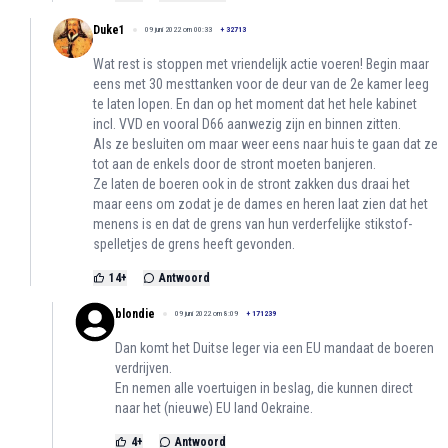
Duke1
09 juni 2022 om 00:33
+
32713
Wat rest is stoppen met vriendelijk actie voeren! Begin maar
eens met 30 mesttanken voor de deur van de 2e kamer leeg
te laten lopen. En dan op het moment dat het hele kabinet
incl. VVD en vooral D66 aanwezig zijn en binnen zitten.
Als ze besluiten om maar weer eens naar huis te gaan dat ze
tot aan de enkels door de stront moeten banjeren.
Ze laten de boeren ook in de stront zakken dus draai het
maar eens om zodat je de dames en heren laat zien dat het
menens is en dat de grens van hun verderfelijke stikstof-
spelletjes de grens heeft gevonden.
14
+
Antwoord
blondie
09 juni 2022 om 8:09
+
171239
Dan komt het Duitse leger via een EU mandaat de boeren
verdrijven.
En nemen alle voertuigen in beslag, die kunnen direct
naar het (nieuwe) EU land Oekraine.
4
+
Antwoord