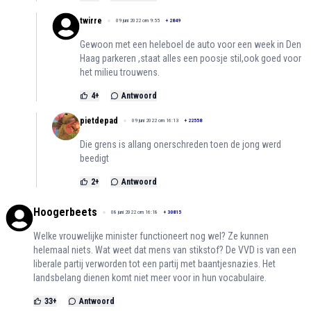
twirre
09 juni 2022 om 9:55
+
2849
Gewoon met een heleboel de auto voor een week in Den
Haag parkeren ,staat alles een poosje stil,ook goed voor
het milieu trouwens.
4
+
Antwoord
pietdepad
09 juni 2022 om 16:13
+
22558
Die grens is allang onerschreden toen de jong werd
beedigt
2
+
Antwoord
Hoogerbeets
08 juni 2022 om 16:18
+
30815
Welke vrouwelijke minister functioneert nog wel? Ze kunnen
helemaal niets. Wat weet dat mens van stikstof? De VVD is van een
liberale partij verworden tot een partij met baantjesnazies. Het
landsbelang dienen komt niet meer voor in hun vocabulaire.
33
+
Antwoord