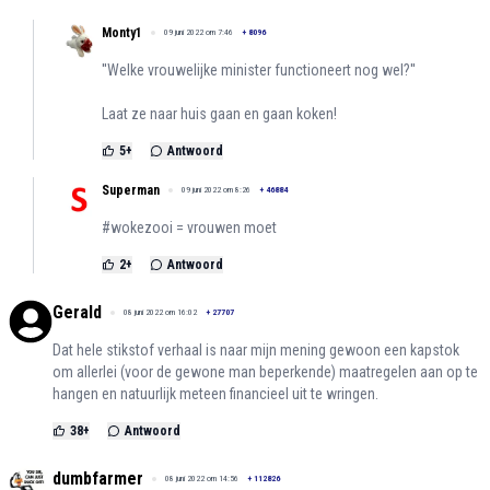
Monty1
09 juni 2022 om 7:46
+
8096
''Welke vrouwelijke minister functioneert nog wel?''
Laat ze naar huis gaan en gaan koken!
5
+
Antwoord
Superman
09 juni 2022 om 8:26
+
46884
#wokezooi = vrouwen moet
2
+
Antwoord
Gerald
08 juni 2022 om 16:02
+
27707
Dat hele stikstof verhaal is naar mijn mening gewoon een kapstok
om allerlei (voor de gewone man beperkende) maatregelen aan op te
hangen en natuurlijk meteen financieel uit te wringen.
38
+
Antwoord
dumbfarmer
08 juni 2022 om 14:56
+
112826