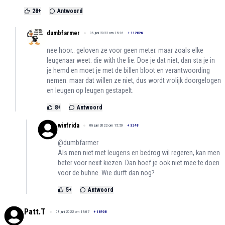
28
+
Antwoord
dumbfarmer
08 juni 2022 om 15:16
+
112826
nee hoor.. geloven ze voor geen meter. maar zoals elke
leugenaar weet: die with the lie. Doe je dat niet, dan sta je in
je hemd en moet je met de billen bloot en verantwoording
nemen. maar dat willen ze niet, dus wordt vrolijk doorgelogen
en leugen op leugen gestapelt.
8
+
Antwoord
winfrida
08 juni 2022 om 15:50
+
3248
@dumbfarmer
Als men niet met leugens en bedrog wil regeren, kan men
beter voor nexit kiezen. Dan hoef je ook niet mee te doen
voor de buhne. Wie durft dan nog?
5
+
Antwoord
Patt.T
08 juni 2022 om 13:07
+
18908