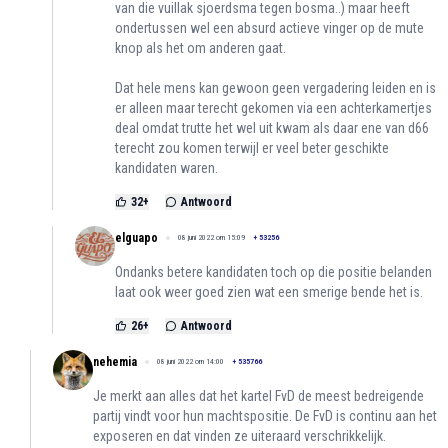
van die vuillak sjoerdsma tegen bosma..) maar heeft
ondertussen wel een absurd actieve vinger op de mute
knop als het om anderen gaat.
Dat hele mens kan gewoon geen vergadering leiden en is
er alleen maar terecht gekomen via een achterkamertjes
deal omdat trutte het wel uit kwam als daar ene van d66
terecht zou komen terwijl er veel beter geschikte
kandidaten waren.
32
+
Antwoord
elguapo
08 juni 2022 om 15:09
+
53256
Ondanks betere kandidaten toch op die positie belanden
laat ook weer goed zien wat een smerige bende het is.
26
+
Antwoord
nehemia
08 juni 2022 om 14:00
+
535766
Je merkt aan alles dat het kartel FvD de meest bedreigende
partij vindt voor hun machtspositie. De FvD is continu aan het
exposeren en dat vinden ze uiteraard verschrikkelijk.