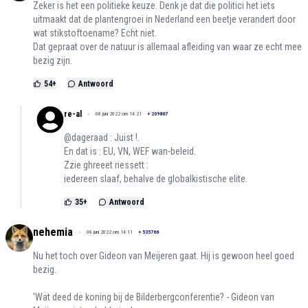
Zeker is het een politieke keuze. Denk je dat die politici het iets
uitmaakt dat de plantengroei in Nederland een beetje verandert door
wat stikstoftoename? Echt niet.
Dat gepraat over de natuur is allemaal afleiding van waar ze echt mee
bezig zijn.
54
+
Antwoord
re-al
08 juni 2022 om 14:21
+
209867
@dageraad : Juist !.
En dat is : EU, VN, WEF wan-beleid.
Zzie ghreeet riessett :
iedereen slaaf, behalve de globalkistische elite.
35
+
Antwoord
nehemia
08 juni 2022 om 14:11
+
535766
Nu het toch over Gideon van Meijeren gaat. Hij is gewoon heel goed
bezig.
'Wat deed de koning bij de Bilderbergconferentie? - Gideon van