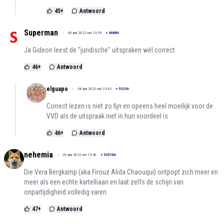
45
+
Antwoord
Superman
08 juni 2022 om 13:39
+
46884
Ja Gideon leest de "juridische" uitspraken wél correct
46
+
Antwoord
elguapo
08 juni 2022 om 13:45
+
53256
Correct lezen is niet zo fijn en opeens heel moeilijk voor de
VVD als de uitspraak niet in hun voordeel is.
46
+
Antwoord
nehemia
08 juni 2022 om 13:36
+
535766
Die Vera Bergkamp (aka Firouz Alida Chaouqui) ontpopt zich meer en
meer als een echte kartelliaan en laat zelfs de schijn van
onpartijdigheid volledig varen.
47
+
Antwoord