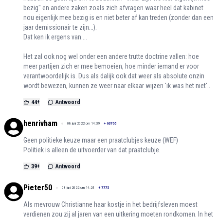
bezig" en andere zaken zoals zich afvragen waar heel dat kabinet
nou eigenlijk mee bezig is en niet beter af kan treden (zonder dan een
jaar demissionair te zijn...).
Dat ken ik ergens van....
Het zal ook nog wel onder een andere trutte doctrine vallen: hoe
meer partijen zich er mee bemoeien, hoe minder iemand er voor
verantwoordelijk is. Dus als dalijk ook dat weer als absolute onzin
wordt bewezen, kunnen ze weer naar elkaar wijzen 'ik was het niet'..
44
+
Antwoord
henrivham
08 juni 2022 om 14:39
+
63765
Geen politieke keuze maar een praatclubjes keuze (WEF)
Politiek is alleen de uitvoerder van dat praatclubje.
39
+
Antwoord
Pieter50
08 juni 2022 om 14:24
+
7775
Als mevrouw Christianne haar kostje in het bedrijfsleven moest
verdienen zou zij al jaren van een uitkering moeten rondkomen. In het