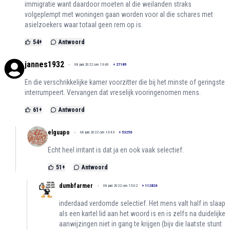
immigratie want daardoor moeten al die weilanden straks
volgeplempt met woningen gaan worden voor al die schares met
asielzoekers waar totaal geen rem op is.
54
+
Antwoord
jannes1932
08 juni 2022 om 13:40
+
27189
En die verschrikkelijke kamer voorzitter die bij het minste of geringste
interrumpeert. Vervangen dat vreselijk vooringenomen mens.
61
+
Antwoord
elguapo
08 juni 2022 om 13:43
+
53256
Echt heel irritant is dat ja en ook vaak selectief.
51
+
Antwoord
dumbfarmer
08 juni 2022 om 15:02
+
112826
inderdaad verdomde selectief. Het mens valt half in slaap
als een kartel lid aan het woord is en is zelfs na duidelijke
aanwijzingen niet in gang te krijgen (bijv die laatste stunt