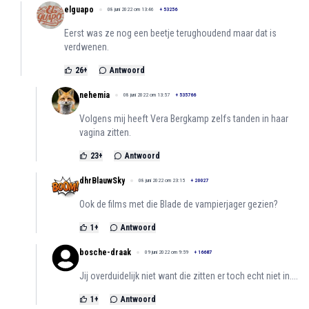
elguapo
08 juni 2022 om 13:46
+
53256
Eerst was ze nog een beetje terughoudend maar dat is
verdwenen.
26
+
Antwoord
nehemia
08 juni 2022 om 13:57
+
535766
Volgens mij heeft Vera Bergkamp zelfs tanden in haar
vagina zitten.
23
+
Antwoord
dhrBlauwSky
08 juni 2022 om 23:15
+
20027
Ook de films met die Blade de vampierjager gezien?
1
+
Antwoord
bosche-draak
09 juni 2022 om 9:59
+
16687
Jij overduidelijk niet want die zitten er toch echt niet in....
1
+
Antwoord