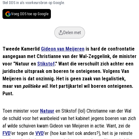
Stel DDS in als voorkeursbron op Google.
Voeg DDS toe op Google
Delen met
Tweede Kamerlid
Gideon van Meijeren
is hard de confrontatie
aangegaan met Christianne van der Wal-Zeggelink, de minister
voor "Natuur en
Stikstof
." Want die verschuilt zich achter een
juridische uitspraak om boeren te onteigenen. Volgens Van
Meijeren is dat onzinnig. Het is geen zaak van legalistiek,
maar van
politieke wil
. Het partijkartel wíl boeren onteigenen.
Punt.
Toen minister voor
Natuur
en Stikstof (lol) Christianne van der Wal
de schuld voor het wanbeleid van het kabinet jegens boeren van zich
af wilde schuiven kwam Gideon van Meijeren in actie. Want, zei de
FVD
'er tegen de
VVD
'er (hoe kan het ook anders?), het is je reinste