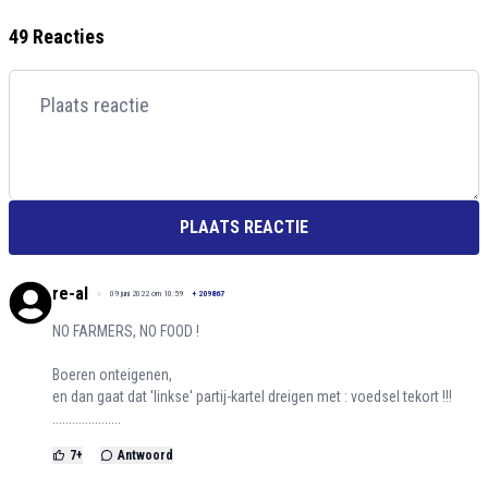
49 Reacties
PLAATS REACTIE
re-al
09 juni 2022 om 10:59
+
209867
NO FARMERS, NO FOOD !
Boeren onteigenen,
en dan gaat dat 'linkse' partij-kartel dreigen met : voedsel tekort !!!
.....................
7
+
Antwoord