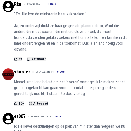
Rkn
09 juni 2022 om 8:44
+
20296
"Zo. Die kon de minister in haar zak steken."
Ja, en onderwijl drukt ze haar gesjeesde plannen door, Want die
andere die moet scoren, die met die clownsmoel, die moet
honderdduizenden gelukszoekers met hun na te komen familie in dit
land onderbrengen nu en in de toekomst. Dus is er land nodig voor
opvang.
9
+
Antwoord
shooter
09 juni 2022 om 7:13
+
124955
Misselijkmakend beleid om het ‘boeren’ onmogelijk te maken zodat
grond opgekocht kan gaan worden omdat onteigening anders
gerechtelijk niet blijft staan. Zo doorzichtig.
10
+
Antwoord
et007
08 juni 2022 om 20:08
+
14924
Ik zie liever deskundigen op de plek van minister dan hetgeen we nu