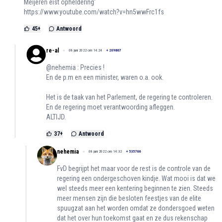
Meijeren eist opheldering'
https://www.youtube.com/watch?v=hn5wwFrc1fs
45
+
Antwoord
re-al
08 juni 2022 om 14:24
+
209867
@nehemia : Precies !
En de p.m en een minister, waren o.a. ook.
Het is de taak van het Parlement, de regering te controleren.
En de regering moet verantwoording afleggen.
ALTIJD.
37
+
Antwoord
nehemia
08 juni 2022 om 14:32
+
535766
FvD begrijpt het maar voor de rest is de controle van de
regering een ondergeschoven kindje. Wat mooi is dat we
wel steeds meer een kentering beginnen te zien. Steeds
meer mensen zijn die besloten feestjes van de elite
spuugzat aan het worden omdat ze dondersgoed weten
dat het over hun toekomst gaat en ze dus rekenschap