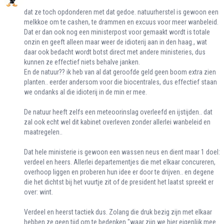
dat ze toch opdonderen met dat gedoe. natuurherstel is gewoon een
melkkoe om te cashen, te drammen en excuus voor meer wanbeleid.
Dat er dan ook nog een ministerpost voor gemaakt wordt is totale
onzin en geeft alleen maar weer de idioterij aan in den haag., wat
daar ook bedacht wordt botst direct met andere ministeries, dus
kunnen ze effectief niets behalve janken.
En de natuur?? ik heb van al dat geroofde geld geen boom extra zien
planten.. eerder andersom voor die biocentrales, dus effectief staan
we ondanks al die idioterij in de min er mee.
De natuur heeft zelfs een meteoorinslag overleefd en ijstijden.. dat
zal ook echt wel dit kabinet overleven zonder allerlei wanbeleid en
maatregelen..
Dat hele ministerie is gewoon een wassen neus en dient maar 1 doel:
verdeel en heers. Allerlei departementjes die met elkaar concureren,
overhoop liggen en proberen hun idee er door te drijven.. en degene
die het dichtst bij het vuurtje zit of de president het laatst spreekt er
over: wint.
Verdeel en heerst tactiek dus. Zolang die druk bezig zijn met elkaar
hebben ze geen tijd om te bedenken "waar zijn we hier eigenlijk mee