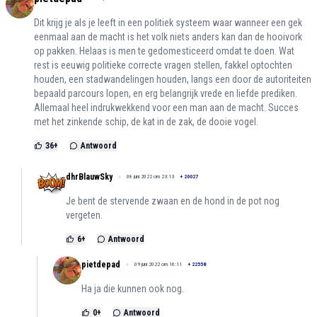
Dit krijg je als je leeft in een politiek systeem waar wanneer een gek
eenmaal aan de macht is het volk niets anders kan dan de hooivork
op pakken. Helaas is men te gedomesticeerd omdat te doen. Wat
rest is eeuwig politieke correcte vragen stellen, fakkel optochten
houden, een stadwandelingen houden, langs een door de autoriteiten
bepaald parcours lopen, en erg belangrijk vrede en liefde prediken.
Allemaal heel indrukwekkend voor een man aan de macht. Succes
met het zinkende schip, de kat in de zak, de dooie vogel.
36
+
Antwoord
dhrBlauwSky
08 juni 2022 om 23:13
+
20027
Je bent de stervende zwaan en de hond in de pot nog
vergeten.
6
+
Antwoord
pietdepad
09 juni 2022 om 16:11
+
22558
Ha ja die kunnen ook nog.
0
+
Antwoord