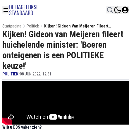
Startpagina
Politiek
Kijken! Gideon Van Meijeren Fileert
Kijken! Gideon van Meijeren fileert
Huichelende Minister: 'Boeren Onteigenen Is
Een POLITIEKE Keuze!'
huichelende minister: 'Boeren
onteigenen is een POLITIEKE
keuze!'
POLITIEK
•
08 JUN 2022, 12:31
Wilt u DDS vaker zien?