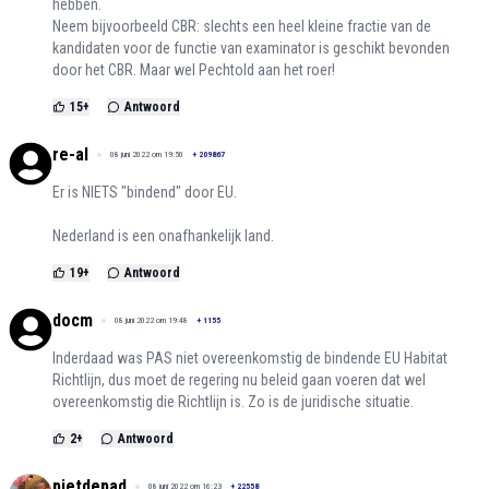
hebben.
Neem bijvoorbeeld CBR: slechts een heel kleine fractie van de
kandidaten voor de functie van examinator is geschikt bevonden
door het CBR. Maar wel Pechtold aan het roer!
15
+
Antwoord
re-al
08 juni 2022 om 19:50
+
209867
Er is NIETS "bindend" door EU.
Nederland is een onafhankelijk land.
19
+
Antwoord
docm
08 juni 2022 om 19:48
+
1155
Inderdaad was PAS niet overeenkomstig de bindende EU Habitat
Richtlijn, dus moet de regering nu beleid gaan voeren dat wel
overeenkomstig die Richtlijn is. Zo is de juridische situatie.
2
+
Antwoord
pietdepad
08 juni 2022 om 16:23
+
22558