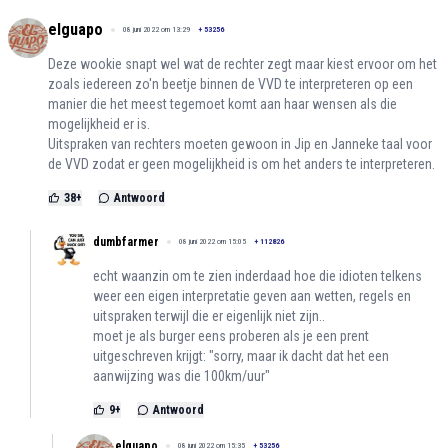
elguapo
08 juni 2022 om 13:29
+
53256
Deze wookie snapt wel wat de rechter zegt maar kiest ervoor om het
zoals iedereen zo'n beetje binnen de VVD te interpreteren op een
manier die het meest tegemoet komt aan haar wensen als die
mogelijkheid er is.
Uitspraken van rechters moeten gewoon in Jip en Janneke taal voor
de VVD zodat er geen mogelijkheid is om het anders te interpreteren.
38
+
Antwoord
dumbfarmer
08 juni 2022 om 15:05
+
112826
echt waanzin om te zien inderdaad hoe die idioten telkens
weer een eigen interpretatie geven aan wetten, regels en
uitspraken terwijl die er eigenlijk niet zijn..
moet je als burger eens proberen als je een prent
uitgeschreven krijgt: "sorry, maar ik dacht dat het een
aanwijzing was die 100km/uur"
9
+
Antwoord
elguapo
08 juni 2022 om 15:35
+
53256