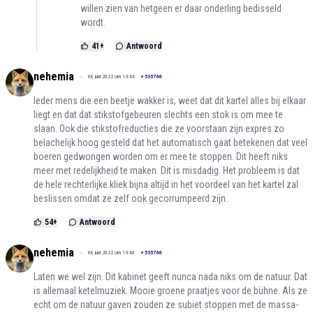
willen zien van hetgeen er daar onderling bedisseld
wordt.
41
+
Antwoord
nehemia
08 juni 2022 om 13:44
+
535766
Ieder mens die een beetje wakker is, weet dat dit kartel alles bij elkaar
liegt en dat dat stikstofgebeuren slechts een stok is om mee te
slaan. Ook die stikstofreducties die ze voorstaan zijn expres zo
belachelijk hoog gesteld dat het automatisch gaat betekenen dat veel
boeren gedwongen worden om er mee te stoppen. Dit heeft niks
meer met redelijkheid te maken. Dit is misdadig. Het probleem is dat
de hele rechterlijke kliek bijna altijd in het voordeel van het kartel zal
beslissen omdat ze zelf ook gecorrumpeerd zijn.
54
+
Antwoord
nehemia
08 juni 2022 om 13:40
+
535766
Laten we wel zijn. Dit kabinet geeft nunca nada niks om de natuur. Dat
is allemaal ketelmuziek. Mooie groene praatjes voor de bühne. Als ze
echt om de natuur gaven zouden ze subiet stoppen met de massa-