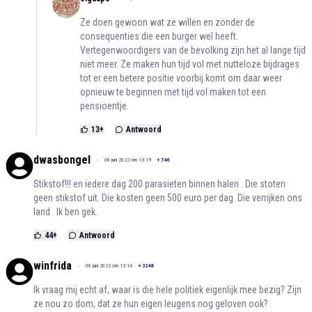
Ze doen gewoon wat ze willen en zonder de
consequenties die een burger wel heeft.
Vertegenwoordigers van de bevolking zijn het al lange tijd
niet meer. Ze maken hun tijd vol met nutteloze bijdrages
tot er een betere positie voorbij komt om daar weer
opnieuw te beginnen met tijd vol maken tot een
pensioentje.
13
+
Antwoord
dwasbongel
08 juni 2022 om 13:19
+
746
Stikstof!!! en iedere dag 200 parasieten binnen halen . Die stoten
geen stikstof uit. Die kosten geen 500 euro per dag. Die verrijken ons
land . Ik ben gek.
44
+
Antwoord
winfrida
08 juni 2022 om 13:14
+
3248
Ik vraag mij echt af, waar is die hele politiek eigenlijk mee bezig? Zijn
ze nou zo dom, dat ze hun eigen leugens nog geloven ook?