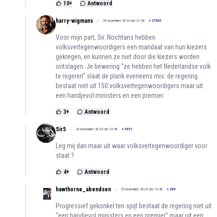
10
+
Antwoord
harry-wigmans
24 november 2023 om 21:50
+
27507
Voor mijn part, Sir. Nochtans hebben
volksvertegenwoordigers een mandaat van hun kiezers
gekregen, en kunnen ze niet door die kiezers worden
ontslagen. Je bewering “ze hebben het Nederlandse volk
te regeren” slaat de plank eveneens mis: de regering
bestaat niet uit 150 volksvertegenwoordigers maar uit
een handjevol ministers en een premier.
3
+
Antwoord
Sir5
24 november 2023 om 22:58
+
5971
Leg mij dan maar uit waar volksvertegenwoordiger voor
staat.?
4
+
Antwoord
hawthorne_abendsen
25 november 2023 om 13:30
+
209
Progressief gekonkel ten spijt bestaat de regering niet uit
"een handjevol ministers en een premier" maar uit een