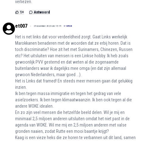
verliezen.
1
+
Antwoord
et007
25 november 2023 om 15:19
+
14924
Het is net links dat voor verdeeldheid zorgt. Gaat Links werkelijk
Marokkanen benaderen met de woorden dat ze erbij horen. Dat is
toch discriminatie? Hoe zit het met Surinamers, Chinezen, Russen
etc? Het uitsluiten van mensen is een Linkse hobby. Ik heb zoals
gewoonlijk PVV gestemd en dat weten al die zogenaamde
buitenlanders waar ik dagelijks mee omga (en dat zijn allemaal
gewoon Nederlanders, maar goed ...).
Het is Links dat framed! En steeds meer mensen gaan dat gelukkig
inzien.
Ik ben tegen massa immigratie en tegen het gedrag van vele
asielzoekers. Ik ben tegen klimaatwaanzin. Ik ben ook tegen al die
andere WOKE idealen.
En zo zijn veel mensen die hetzelfde beeld delen. Wil je mij en
minimaal 2,5 miljoen anderen uitsluiten omdat het niet past in de
agenda van WOKE. Wil me mij en 2,5 miljoen anderen met valse
gronden naaien, zodat Rutte een mooi baantje krijgt?
Kaag is een vieze heks die ze horen te verbannen uit dit land, samen