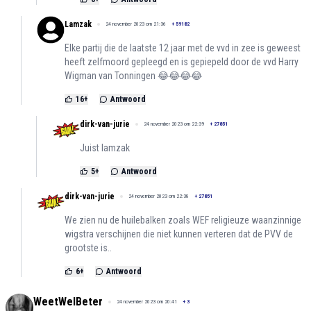
Lamzak
24 november 2023 om 21:36
+
59182
Elke partij die de laatste 12 jaar met de vvd in zee is geweest
heeft zelfmoord gepleegd en is gepiepeld door de vvd Harry
Wigman van Tonningen 😂😂😂😂
16
+
Antwoord
dirk-van-jurie
24 november 2023 om 22:39
+
27851
Juist lamzak
5
+
Antwoord
dirk-van-jurie
24 november 2023 om 22:38
+
27851
We zien nu de huilebalken zoals WEF religieuze waanzinnige
wigstra verschijnen die niet kunnen verteren dat de PVV de
grootste is..
6
+
Antwoord
WeetWelBeter
24 november 2023 om 20:41
+
3