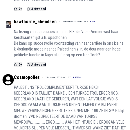
7
+
Antwoord
hawthorne_abendsen
25 november 2023 om 12:03
+
209
Na lezing van de reacties alhier is H.E. de Vice-Premier vast haar
Kerstkaartenlijst a.h. opschonen!
De kans op succesvolle voortzetting van haar carrière in ons kleine
kikkerlandje moge naar de Palestijnen zijn, de deur naar een hoge
politieke functie in Nigèr staat nog op een kier. Toch?
2
+
Antwoord
Cosmopoliet
25 november 2023 om 11:57
+
55294
PALESTIJNS TROL COMPLIMENTEERT TURKSE HEKS!
NEDERLAND IS FAILLIET DANKZIJ EEN TURKSE TROL ERGER NOG,
NEDERLAND LAAT HET GEBEUREN, WAT EEN LAF VOLKJE VVD IS
GEHOORZAAM AAN TURKIJE EEN REDEN TEMEER OM BIJ EVENT.
NIEUWE VERKIEZINGEN GEERT TE BELONEN MET 100 ZETELS!!! Ik blijf
dromen! VVD RESPECTEERT DE DAAD VAN TURKSE
MEVROUW,,,,,,,,,,,,,,,, ERGO,,,,,,,,,,, AAN HET INFUUS BIJ ERDOGAN VELE
VOLKERTS SLIJPEN VELE MESSEN,,, TIMMERSCHWANZ ZIET DAT HET