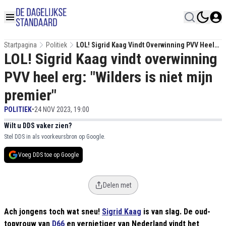
Startpagina
Politiek
LOL! Sigrid Kaag Vindt Overwinning PVV Heel
LOL! Sigrid Kaag vindt overwinning
Erg: "Wilders Is Niet Mijn Premier"
PVV heel erg: "Wilders is niet mijn
premier"
POLITIEK
•
24 NOV 2023, 19:00
Wilt u DDS vaker zien?
Stel DDS in als voorkeursbron op Google.
Voeg DDS toe op Google
Delen met
Ach jongens toch wat sneu!
Sigrid Kaag
is van slag. De oud-
topvrouw van
D66
en vernietiger van Nederland vindt het