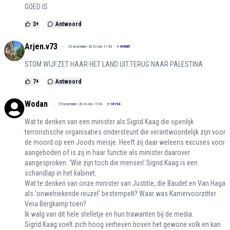
GOED IS
3
+
Antwoord
Arjen.v73
25 november 2023 om 11:40
+
49885
STOM WIJF.ZET HAAR HET LAND UIT.TERUG NAAR PALESTINA
7
+
Antwoord
Wodan
25 november 2023 om 11:00
+
10154
Wat te denken van een minister als Sigrid Kaag die openlijk
terroristische organisaties ondersteunt die verantwoordelijk zijn voor
de moord op een Joods meisje. Heeft zij daar weleens excuses voor
aangeboden of is zij in haar functie als minister daarover
aangesproken. 'Wie zijn toch die mensen' Sigrid Kaag is een
schandlap in het kabinet.
Wat te denken van onze minister van Justitie, die Baudet en Van Haga
als 'onwelriekende reuzel' bestempelt? Waar was Kamervoorzitter
Vera Bergkamp toen?
Ik walg van dit hele stelletje en hun trawanten bij de media.
Sigrid Kaag voelt zich hoog verheven boven het gewone volk en kan