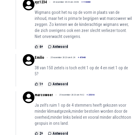
xyz1234
24 november 2023 om 23:08
+
116460
Wigmans gooit het nu op de vorm in plaats van de
inhoud, maar het is prima te begrijpen wat marcoweer wil
zeggen. Zo kennen we de kinderachtige wigmans weer,
die zich overigens ook een zeer slecht verliezer toont.
Niet onverwacht overigens.
6
+
Antwoord
Emilio
25 november 2023 om 8:24
+
47640
38 van 150 zetels is toch echt 1 op de 4 en niet 1 op de
5?
1
+
Antwoord
marcoweer
25 november 2023 om 9:02
+
25316
Ja zelfs ruim 1 op de 4 stemmers heeft gekozen voor
minder klimaatgezeik,minder bestolen worden door de
overheid,minder links beleid en vooral minder allochtoon
gespuis in ons land.
2
+
Antwoord