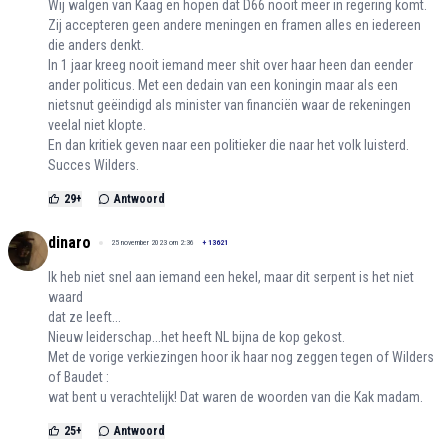
Wij walgen van Kaag en hopen dat D66 nooit meer in regering komt.
Zij accepteren geen andere meningen en framen alles en iedereen
die anders denkt.
In 1 jaar kreeg nooit iemand meer shit over haar heen dan eender
ander politicus. Met een dedain van een koningin maar als een
nietsnut geëindigd als minister van financiën waar de rekeningen
veelal niet klopte.
En dan kritiek geven naar een politieker die naar het volk luisterd.
Succes Wilders.
29
+
Antwoord
dinaro
25 november 2023 om 2:36
+
13621
Ik heb niet snel aan iemand een hekel, maar dit serpent is het niet
waard
dat ze leeft...
Nieuw leiderschap...het heeft NL bijna de kop gekost.
Met de vorige verkiezingen hoor ik haar nog zeggen tegen of Wilders
of Baudet :
wat bent u verachtelijk! Dat waren de woorden van die Kak madam.
25
+
Antwoord