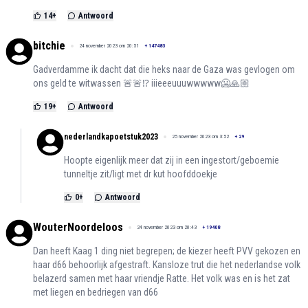
14
+
Antwoord
bitchie
24 november 2023 om 20:51
+
147483
Gadverdamme ik dacht dat die heks naar de Gaza was gevlogen om
ons geld te witwassen 🚨🚨⁉️ iiieeeuuuwwwww🥶🙏🏼
19
+
Antwoord
nederlandkapoetstuk2023
25 november 2023 om 3:52
+
29
Hoopte eigenlijk meer dat zij in een ingestort/geboemie
tunneltje zit/ligt met dr kut hoofddoekje
0
+
Antwoord
WouterNoordeloos
24 november 2023 om 20:43
+
19408
Dan heeft Kaag 1 ding niet begrepen; de kiezer heeft PVV gekozen en
haar d66 behoorlijk afgestraft. Kansloze trut die het nederlandse volk
belazerd samen met haar vriendje Ratte. Het volk was en is het zat
met liegen en bedriegen van d66