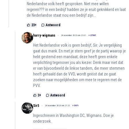
Nederlandse volk heeft gesproken. Niet mee willen
regeren??? in een bedrijf hadden ze je eruit geknikkerd en laat
de Nederlandse staat nou een bedrijf zijn...
23
+
Antwoord
harry-wigmans
24 november 2023 om 21:01
+
27507
Het Nederlandse volk is geen bedrijf, Sir. Je vergelijking
gaat dus mank. En met je stem geef je de partij waarop je
hebt gestemd een mandaat; deze heeft geen enkele
verplichting tegenover jou als kiezer. Denk maar niet dat
er van bijvoorbeeld de linkse tandem, die meer stemmen
heeft gehaald dan de VVD, wordt geëist dat ze gaat
zoeken naar mogelijkheden om mee te regeren met de
PVV.
3
+
Antwoord
Sir5
24 november 2023 om 21:21
+
5971
Ingeschreven in Washington DC, Wigmans. Doe je
onderzoek.