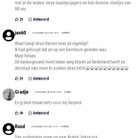
met al die andere vieze baantjesjagers en hun domme slaafjes van
XR etc.
2
+
Antwoord
jan60
25 november 2023 om 13:51
+
51977
Waar hangt deze Hamas hoer uit eigenlijk?
Ik had gehoopt dat ze op een bermbom gereden was
Maar helaas
Dit kankergezwel moet lekker weg blijven uit Nederland heeft ze
absoluut niks meer te zoeken deze bitch🤮🤮🤮🤮🤮🤮🤮🤮🤮🤮
3
+
Antwoord
Gradje
25 november 2023 om 13:01
+
3761
En jij bent totaal niets voor mij Serpent
4
+
Antwoord
Ruud
25 november 2023 om 12:51
+
19123
Dan sodemieter maar op naar Arabië; linkse trut.