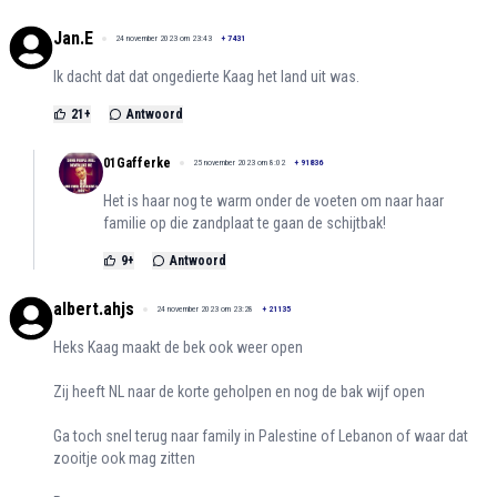
Jan.E
24 november 2023 om 23:43
+
7431
Ik dacht dat dat ongedierte Kaag het land uit was.
21
+
Antwoord
01Gafferke
25 november 2023 om 8:02
+
91836
Het is haar nog te warm onder de voeten om naar haar
familie op die zandplaat te gaan de schijtbak!
9
+
Antwoord
albert.ahjs
24 november 2023 om 23:28
+
21135
Heks Kaag maakt de bek ook weer open
Zij heeft NL naar de korte geholpen en nog de bak wijf open
Ga toch snel terug naar family in Palestine of Lebanon of waar dat
zooitje ook mag zitten