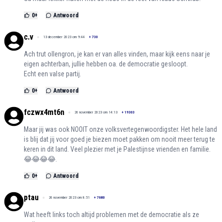
0
+
Antwoord
c.v
13 december 2023 om 9:44
+
730
Ach trut ollengron, je kan er van alles vinden, maar kijk eens naar je
eigen achterban, jullie hebben oa. de democratie gesloopt.
Echt een valse partij.
0
+
Antwoord
fczwx4mt6n
26 november 2023 om 14:13
+
19303
Maar jij was ook NOOIT onze volksvertegenwoordigster. Het hele land
is blij dat jij voor goed je biezen moet pakken om nooit meer terug te
keren in dit land. Veel plezier met je Palestijnse vrienden en familie.
😂😂😂😂.
0
+
Antwoord
ptau
26 november 2023 om 8:51
+
7680
Wat heeft links toch altijd problemen met de democratie als ze