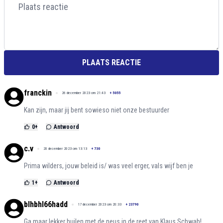
PLAATS REACTIE
franckin
26 december 2023 om 21:43
+
5055
Kan zijn, maar jij bent sowieso niet onze bestuurder
0
+
Antwoord
c.v
20 december 2023 om 13:13
+
730
Prima wilders, jouw beleid is/ was veel erger, vals wijf ben je
1
+
Antwoord
blhbhl66hadd
17 december 2023 om 20:33
+
23790
Ga maar lekker huilen met de neus in de reet van Klaus Schwab!