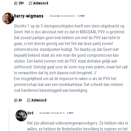
29
+
Antwoord
harry-wigmans
24 november 2023 om 20:42
+
27507
Slechts 1 op de 5 stemgerechtigden heeft een stem uitgebracht op
Geert. Het is dus absoluut niet zo dat er MASSAAL PVV is gestemd.
Dat zoveel partijen geen trek hebben om met de PVV aan tafel te
gaan, is het directe gevolg van het feit dat deze partij zoveel
extremistische standpunten huldigt. Tel daarbij op dat Geert niet
bepaald bekend staat als een man die goed compromissen kan
sluiten. Een kartel vormen met de PVV staat derhalve gelijk aan
zelfmoord. Omtzigt gaat voor de vorm nog even praten, maar het valt
te verwachten dat hij zich daarna ook terugtrekt. //
Een mogelijkheid om uit de impasse te raken is als de PVV het
premierschap laat aan een medekartelaar. Dat scheelt dan meteen
ook handenvol belastinggeld aan beveiliging.
6
+
Antwoord
Sir5
24 november 2023 om 20:51
+
5971
Het zijn allemaal volksvertegenwoordigers. Ze hebben niks te
willen, ze hebben de Nederlandse bevolking te regeren en het