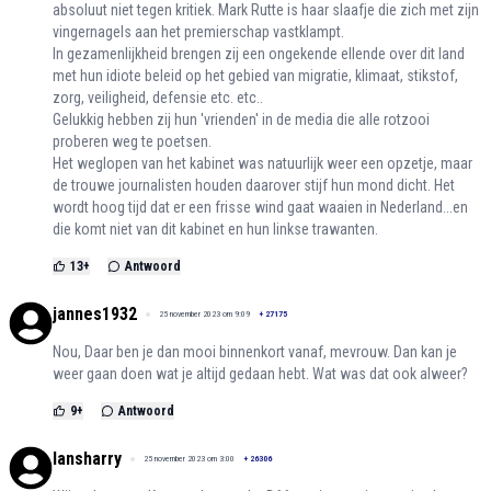
absoluut niet tegen kritiek. Mark Rutte is haar slaafje die zich met zijn
vingernagels aan het premierschap vastklampt.
In gezamenlijkheid brengen zij een ongekende ellende over dit land
met hun idiote beleid op het gebied van migratie, klimaat, stikstof,
zorg, veiligheid, defensie etc. etc..
Gelukkig hebben zij hun 'vrienden' in de media die alle rotzooi
proberen weg te poetsen.
Het weglopen van het kabinet was natuurlijk weer een opzetje, maar
de trouwe journalisten houden daarover stijf hun mond dicht. Het
wordt hoog tijd dat er een frisse wind gaat waaien in Nederland...en
die komt niet van dit kabinet en hun linkse trawanten.
13
+
Antwoord
jannes1932
25 november 2023 om 9:09
+
27175
Nou, Daar ben je dan mooi binnenkort vanaf, mevrouw. Dan kan je
weer gaan doen wat je altijd gedaan hebt. Wat was dat ook alweer?
9
+
Antwoord
lansharry
25 november 2023 om 3:00
+
26306