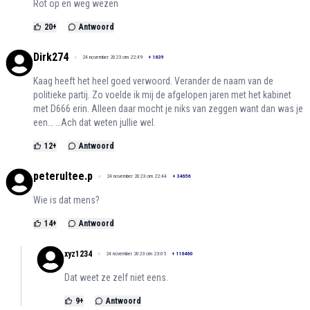
Rot op en weg wezen
20
+
Antwoord
Dirk274
24 november 2023 om 22:49
+
1639
Kaag heeft het heel goed verwoord. Verander de naam van de
politieke partij. Zo voelde ik mij de afgelopen jaren met het kabinet
met D666 erin. Alleen daar mocht je niks van zeggen want dan was je
een… …Ach dat weten jullie wel.
12
+
Antwoord
peterultee.p
24 november 2023 om 22:44
+
34656
Wie is dat mens?
14
+
Antwoord
xyz1234
24 november 2023 om 23:05
+
116460
Dat weet ze zelf niet eens.
9
+
Antwoord