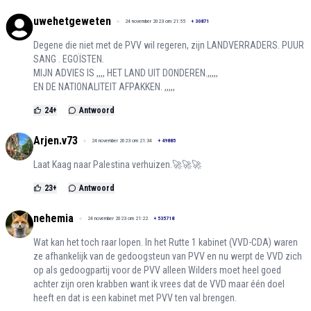
uwehetgeweten
24 november 2023 om 21:55
+
30871
Degene die niet met de PVV wil regeren, zijn LANDVERRADERS. PUUR
SANG . EGOÏSTEN.
MIJN ADVIES IS ,,,, HET LAND UIT DONDEREN.,,,,,
EN DE NATIONALITEIT AFPAKKEN. ,,,,,
24
+
Antwoord
Arjen.v73
24 november 2023 om 21:34
+
49885
Laat Kaag naar Palestina verhuizen.🚀🚀🚀
23
+
Antwoord
nehemia
24 november 2023 om 21:22
+
535718
Wat kan het toch raar lopen. In het Rutte 1 kabinet (VVD-CDA) waren
ze afhankelijk van de gedoogsteun van PVV en nu werpt de VVD zich
op als gedoogpartij voor de PVV alleen Wilders moet heel goed
achter zijn oren krabben want ik vrees dat de VVD maar één doel
heeft en dat is een kabinet met PVV ten val brengen.