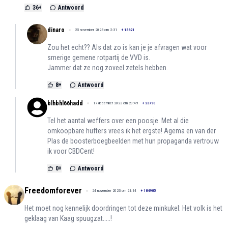
36
+
Antwoord
dinaro
25 november 2023 om 2:31
+
13621
Zou het echt?? Als dat zo is kan je je afvragen wat voor
smerige gemene rotpartij de VVD is.
Jammer dat ze nog zoveel zetels hebben.
8
+
Antwoord
blhbhl66hadd
17 december 2023 om 20:49
+
23790
Tel het aantal weffers over een poosje. Met al die
omkoopbare hufters vrees ik het ergste! Agema en van der
Plas de boosterboegbeelden met hun propaganda vertrouw
ik voor CBDCent!
0
+
Antwoord
Freedomforever
24 november 2023 om 21:14
+
184985
Het moet nog kennelijk doordringen tot deze minkukel: Het volk is het
geklaag van Kaag spuugzat.....!