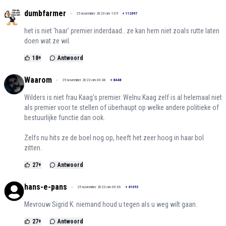
dumbfarmer
25 november 2023 om 1:09
+
112697
het is niet 'haar' premier inderdaad.. ze kan hem niet zoals rutte laten
doen wat ze wil.
18
+
Antwoord
Waarom
25 november 2023 om 00:48
+
8448
Wilders is niet frau Kaag's premier. Welnu Kaag zelf is al helemaal niet
als premier voor te stellen of überhaupt op welke andere politieke of
bestuurlijke functie dan ook.
Zelfs nu hits ze de boel nog op, heeft het zeer hoog in haar bol
zitten.
27
+
Antwoord
hans-e-pans
25 november 2023 om 00:06
+
41093
Mevrouw Sigrid K. niemand houd u tegen als u weg wilt gaan.
27
+
Antwoord