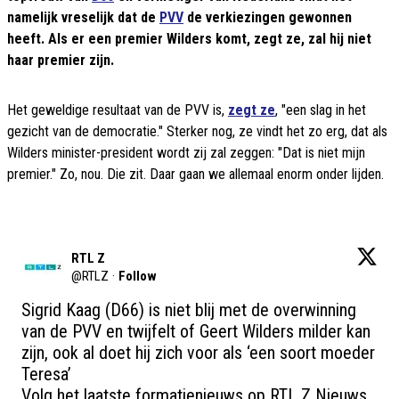
namelijk vreselijk dat de
PVV
de verkiezingen gewonnen
heeft. Als er een premier Wilders komt, zegt ze, zal hij niet
haar premier zijn.
Het geweldige resultaat van de PVV is,
zegt ze
, "een slag in het
gezicht van de democratie." Sterker nog, ze vindt het zo erg, dat als
Wilders minister-president wordt zij zal zeggen: "Dat is niet mijn
premier." Zo, nou. Die zit. Daar gaan we allemaal enorm onder lijden.
RTL Z
@
RTLZ
·
Follow
Sigrid Kaag (D66) is niet blij met de overwinning 
van de PVV en twijfelt of Geert Wilders milder kan 
zijn, ook al doet hij zich voor als ‘een soort moeder 
Teresa’

Volg het laatste formatienieuws op RTL Z Nieuws.