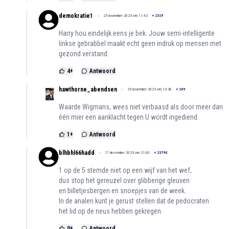
demokratie1
25 november 2023 om 11:42
+
2329
Harry hou eindelijk eens je bek. Jouw semi-intelligente
linkse gebrabbel maakt echt geen indruk op mensen met
gezond verstand.
4
+
Antwoord
hawthorne_abendsen
25 november 2023 om 13:38
+
209
Waarde Wigmans, wees niet verbaasd als door meer dan
één mier een aanklacht tegen U wordt ingediend.
1
+
Antwoord
blhbhl66hadd
17 december 2023 om 21:00
+
23790
1 op de 5 stemde niet op een wijf van het wef,
dus stop het gereuzel over glibberige gleuven
en billetjesbergen en snoepjes van de week.
In de analen kunt je gerust stellen dat de pedocraten
het lid op de neus hebben gekregen.
0
+
Antwoord