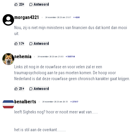
23
+
Antwoord
morgan4321
24 november 2023 om 21:07
+
4261
Nou, zij is niet mijn ministeres van financien dus dat komt dan mooi
uit.
17
+
Antwoord
nehemia
24 november 2023 om 21:03
+
535718
Links zit nog in de rouwfase en voor velen zal er een
traumapsycholoog aan te pas moeten komen. De hoop voor
Nederland is dat deze rouwfase geen chronisch karakter gaat krijgen.
21
+
Antwoord
benalberts
24 november 2023 om 20:51
+
27317
leeft Sigheks nog? hoor er nooit meer wat van.......
het is stil aan de overkant..........