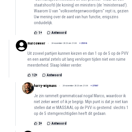
staatshoofd (de koning) en ministers (de 'ministerraad').
Waarom U van "volksvertegenwoordigers" rept is, gezien
Uw mening over de aard van hun functie, enigszins
onduidelijk.
1
+
Antwoord
marcoweer
24 november 2023 om 21:00
+
25316
Uit zoveel partijen kunnen kiezen en dan 1 op de 5 op de PVV
en een aantal zetels uit lang vervlogen tijden niet een ruime
meerderheid. Slaap lekker verder.
12
+
Antwoord
harry-wigmans
24 november 2023 om 21:04
+
27507
Je zin rammelt grammaticaal nogal Marco, waardoor ik
niet zeker weet of ik je begrijp. Mijn punt is dat je niet kan
stellen dat er MASSAAL op de PVV is gestemd: slechts 1
op de 5 stemgerechtigden heeft dit gedaan.
3
+
Antwoord