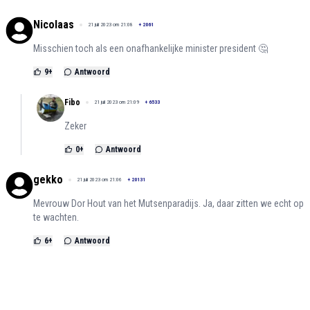
Nicolaas
21 juli 2023 om 21:08
+
2061
Misschien toch als een onafhankelijke minister president 🤔
9
+
Antwoord
Fibo
21 juli 2023 om 21:09
+
6533
Zeker
0
+
Antwoord
gekko
21 juli 2023 om 21:06
+
20131
Mevrouw Dor Hout van het Mutsenparadijs. Ja, daar zitten we echt op
te wachten.
6
+
Antwoord