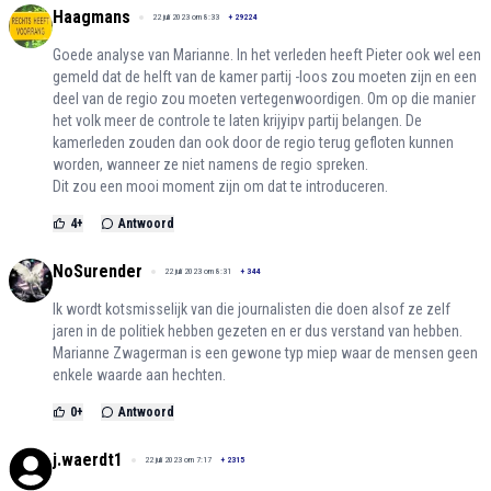
Haagmans
22 juli 2023 om 8:33
+
29224
Goede analyse van Marianne. In het verleden heeft Pieter ook wel een
gemeld dat de helft van de kamer partij -loos zou moeten zijn en een
deel van de regio zou moeten vertegenwoordigen. Om op die manier
het volk meer de controle te laten krijyipv partij belangen. De
kamerleden zouden dan ook door de regio terug gefloten kunnen
worden, wanneer ze niet namens de regio spreken.
Dit zou een mooi moment zijn om dat te introduceren.
4
+
Antwoord
NoSurender
22 juli 2023 om 8:31
+
344
Ik wordt kotsmisselijk van die journalisten die doen alsof ze zelf
jaren in de politiek hebben gezeten en er dus verstand van hebben.
Marianne Zwagerman is een gewone typ miep waar de mensen geen
enkele waarde aan hechten.
0
+
Antwoord
j.waerdt1
22 juli 2023 om 7:17
+
2315