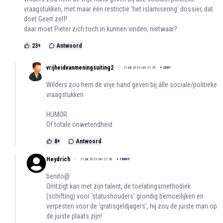
vraagstukken, met maar één restrictie 'het islamisering' dossier, dat
doet Geert zelf!
daar moet Pieter zich toch in kunnen vinden, nietwaar?
23
+
Antwoord
vrijheidvanmeningsuiting2
21 juli 2023 om 21:26
+
2001
Wilders zou hem de vrije hand geven bij álle sociale/politieke
vraagstukken
HUMOR.
Of totale onwetendheid
8
+
Antwoord
Heydrich
21 juli 2023 om 21:30
+
18809
benito@
Omtzigt kan met zijn talent, de toelatingsmethodiek
(schifting) voor 'statushouders' grondig bemoeilijken en
verpesten voor de 'gratisgeldjagers', hij zou de juiste man op
de juiste plaats zijn!