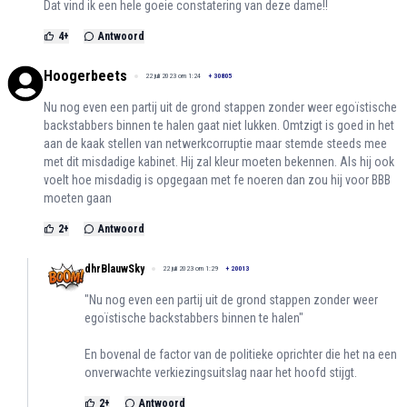
Dat vind ik een hele goeie constatering van deze dame!!
4
+
Antwoord
Hoogerbeets
22 juli 2023 om 1:24
+
30805
Nu nog even een partij uit de grond stappen zonder weer egoïstische
backstabbers binnen te halen gaat niet lukken. Omtzigt is goed in het
aan de kaak stellen van netwerkcorruptie maar stemde steeds mee
met dit misdadige kabinet. Hij zal kleur moeten bekennen. Als hij ook
voelt hoe misdadig is opgegaan met fe noeren dan zou hij voor BBB
moeten gaan
2
+
Antwoord
dhrBlauwSky
22 juli 2023 om 1:29
+
20013
"Nu nog even een partij uit de grond stappen zonder weer
egoïstische backstabbers binnen te halen"
En bovenal de factor van de politieke oprichter die het na een
onverwachte verkiezingsuitslag naar het hoofd stijgt.
2
+
Antwoord