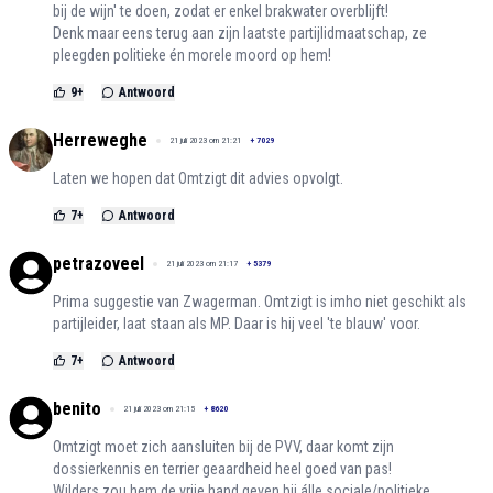
bij de wijn' te doen, zodat er enkel brakwater overblijft!
Denk maar eens terug aan zijn laatste partijlidmaatschap, ze
pleegden politieke én morele moord op hem!
9
+
Antwoord
Herreweghe
21 juli 2023 om 21:21
+
7029
Laten we hopen dat Omtzigt dit advies opvolgt.
7
+
Antwoord
petrazoveel
21 juli 2023 om 21:17
+
5379
Prima suggestie van Zwagerman. Omtzigt is imho niet geschikt als
partijleider, laat staan als MP. Daar is hij veel 'te blauw' voor.
7
+
Antwoord
benito
21 juli 2023 om 21:15
+
8620
Omtzigt moet zich aansluiten bij de PVV, daar komt zijn
dossierkennis en terrier geaardheid heel goed van pas!
Wilders zou hem de vrije hand geven bij álle sociale/politieke