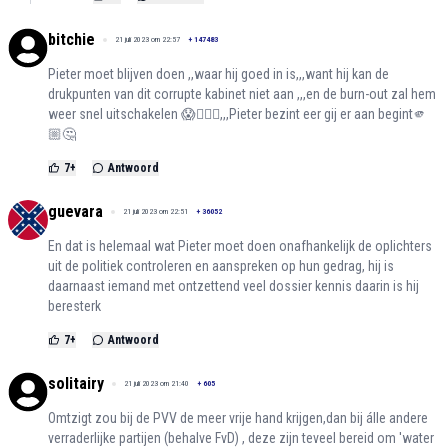
bitchie
21 juli 2023 om 22:57
+
147483
Pieter moet blijven doen ,,waar hij goed in is,,,want hij kan de
drukpunten van dit corrupte kabinet niet aan ,,,en de burn-out zal hem
weer snel uitschakelen 😱🤦🏻‍♀️,,,Pieter bezint eer gij er aan begint🫵
🏼🤔
7
+
Antwoord
guevara
21 juli 2023 om 22:51
+
36052
En dat is helemaal wat Pieter moet doen onafhankelijk de oplichters
uit de politiek controleren en aanspreken op hun gedrag, hij is
daarnaast iemand met ontzettend veel dossier kennis daarin is hij
beresterk
7
+
Antwoord
solitairy
21 juli 2023 om 21:40
+
605
Omtzigt zou bij de PVV de meer vrije hand krijgen,dan bij álle andere
verraderlijke partijen (behalve FvD) , deze zijn teveel bereid om 'water