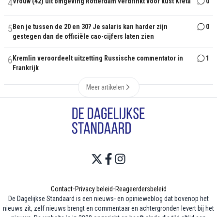
4
Vrouw (42) uit omgeving Rotterdam verdrinkt voor kust Kreta
0
5
Ben je tussen de 20 en 30? Je salaris kan harder zijn
0
gestegen dan de officiële cao-cijfers laten zien
6
Kremlin veroordeelt uitzetting Russische commentator in
1
Frankrijk
Meer artikelen
Contact
•
Privacy beleid
•
Reageerdersbeleid
De Dagelijkse Standaard is een nieuws- en opinieweblog dat bovenop het
nieuws zit, zelf nieuws brengt en commentaar en achtergronden levert bij het