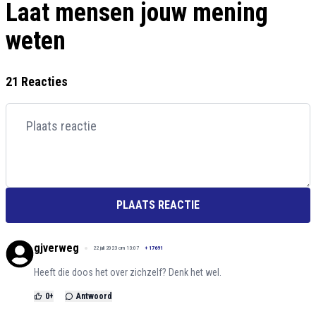
Laat mensen jouw mening
weten
21 Reacties
PLAATS REACTIE
gjverweg
22 juli 2023 om 13:07
+
17691
Heeft die doos het over zichzelf? Denk het wel.
0
+
Antwoord