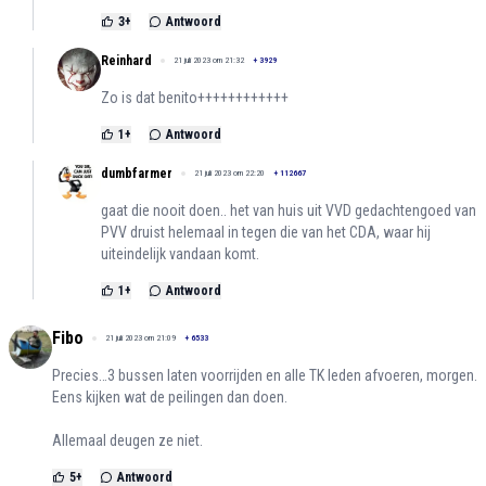
3
+
Antwoord
Reinhard
21 juli 2023 om 21:32
+
3929
Zo is dat benito++++++++++++
1
+
Antwoord
dumbfarmer
21 juli 2023 om 22:20
+
112667
gaat die nooit doen.. het van huis uit VVD gedachtengoed van
PVV druist helemaal in tegen die van het CDA, waar hij
uiteindelijk vandaan komt.
1
+
Antwoord
Fibo
21 juli 2023 om 21:09
+
6533
Precies…3 bussen laten voorrijden en alle TK leden afvoeren, morgen.
Eens kijken wat de peilingen dan doen.
Allemaal deugen ze niet.
5
+
Antwoord