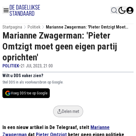
Startpagina
Politiek
Marianne Zwagerman: 'Pieter Omtzigt Moet
Marianne Zwagerman: 'Pieter
Geen Eigen Partij Oprichten'
Omtzigt moet geen eigen partij
oprichten'
POLITIEK
•
21 JUL 2023, 21:00
Wilt u DDS vaker zien?
Stel DDS in als voorkeursbron op Google.
Voeg DDS toe op Google
Delen met
In een nieuw artikel in De Telegraaf, stelt
Marianne
Zwagerman
dat
Pieter Omtzigt
beter geen eigen politieke