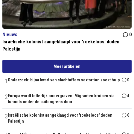
Nieuws
0
Israëlische kolonist aangeklaagd voor 'roekeloos' doden
Palestijn
Meer artikelen
1
Onderzoek: bijna kwart van slachtoffers sextortion zoekt hulp
0
2
Europa wordt letterlijk ondergraven: Migranten kruipen via
4
tunnels onder de buitengrens door!
3
Israëlische kolonist aangeklaagd voor 'roekeloos' doden
0
Palestijn