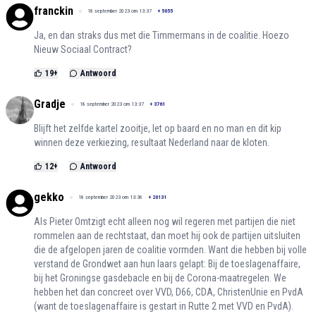
franckin
18 september 2023 om 13:37
+
5055
Ja, en dan straks dus met die Timmermans in de coalitie. Hoezo
Nieuw Sociaal Contract?
19
+
Antwoord
Gradje
18 september 2023 om 13:37
+
3761
Blijft het zelfde kartel zooitje, let op baard en no man en dit kip
winnen deze verkiezing, resultaat Nederland naar de kloten.
12
+
Antwoord
gekko
18 september 2023 om 13:36
+
20131
Als Pieter Omtzigt echt alleen nog wil regeren met partijen die niet
rommelen aan de rechtstaat, dan moet hij ook de partijen uitsluiten
die de afgelopen jaren de coalitie vormden. Want die hebben bij volle
verstand de Grondwet aan hun laars gelapt: Bij de toeslagenaffaire,
bij het Groningse gasdebacle en bij de Corona-maatregelen. We
hebben het dan concreet over VVD, D66, CDA, ChristenUnie en PvdA
(want de toeslagenaffaire is gestart in Rutte 2 met VVD en PvdA).