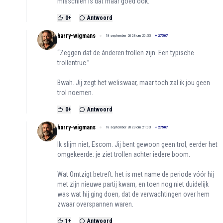
misschien is dat maar goed ook.
0
+
Antwoord
harry-wigmans
18 september 2023 om 20:55
+
27507
“Zeggen dat de ánderen trollen zijn. Een typische
trollentruc.”
Bwah. Jij zegt het weliswaar, maar toch zal ik jou geen
trol noemen.
0
+
Antwoord
harry-wigmans
18 september 2023 om 21:03
+
27507
Ik slijm niet, Escom. Jij bent gewoon geen trol, eerder het
omgekeerde: je ziet trollen achter iedere boom.
Wat Omtzigt betreft: het is met name de periode vóór hij
met zijn nieuwe partij kwam, en toen nog niet duidelijk
was wat hij ging doen, dat de verwachtingen over hem
zwaar overspannen waren.
1
+
Antwoord