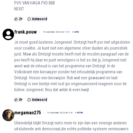
PVV VAN HAGA FVD BBB
NEXIT
2
+
Antwoord
frank.pouw
19 september 2023 om 11:51
+
2496
Je moet goed luisteren Jongeneel. Omtzigt heeft pvv niet uitgesloten
voor coalitie. Je kunt niet een algemene sfeer duiden als journistiek
juist. Maw als Omtzigt moeite heeft met de moslim paragraaf van de
pvv heeft hij daar en punt vervolgens is het zo dat jij Jongeneel niet
weet wat de inhoud is van het programma van Omtzigt. In de
Volkskrant één kieswijzer zonder het inhoudelijk programma van
Omtzigt. Hoezo een kieswijzer. Ruk wat een gewauwel en laat
Omtzigt is een beetje met rust ipv ongenuanceerd reageren voor de
bühne Jongeneel. Nou dat wilde ik even kwijt.
0
+
Antwoord
megaman275
19 september 2023 om 2:18
+
55783
Uiteindelijk blijkt Omzigt niets meer te zijn dan een smerige anderen
uitsluitende anti democraat,die echte politieke systeem vernieuwers