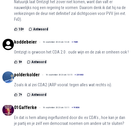
Natuurijk laat Omtzigt het zover niet komen, want dan valt er
nauwelijks nog een regering te vormen. Daarom denk ik dat hij na de
verkiezingen de deur niet definitief zal dichtgooien voor PVV (en evt.
FvD).
10
+
Antwoord
koddebeier
18 september 2023 om 13:24
+
7681
Omtzigt is gewoon het CDA 2.0 . oude wijn en de zak er omheen ook !
9
+
Antwoord
polderkolder
18 september 2023 om 13:15
+
231063
Zoals ik al zei CDA2 (ARP vooral: tegen alles wat rechts is).
7
+
Antwoord
01Gafferke
18 september 2023 om 13:11
+
91836
En dat is hem allang ingefluisterd door div. ex CDA’s , hoe kan je dan
je partij en je zelf een democraat noemen om andere uit te sluiten?