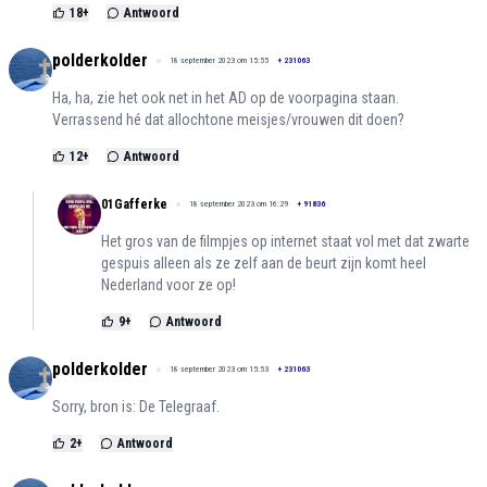
18
+
Antwoord
polderkolder
18 september 2023 om 15:55
+
231063
Ha, ha, zie het ook net in het AD op de voorpagina staan.
Verrassend hé dat allochtone meisjes/vrouwen dit doen?
12
+
Antwoord
01Gafferke
18 september 2023 om 16:29
+
91836
Het gros van de filmpjes op internet staat vol met dat zwarte
gespuis alleen als ze zelf aan de beurt zijn komt heel
Nederland voor ze op!
9
+
Antwoord
polderkolder
18 september 2023 om 15:53
+
231063
Sorry, bron is: De Telegraaf.
2
+
Antwoord