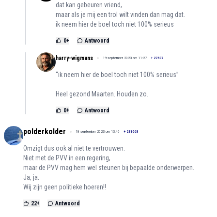
dat kan gebeuren vriend,
maar als je mij een trol wilt vinden dan mag dat.
ik neem hier de boel toch niet 100% serieus
0
+
Antwoord
harry-wigmans
19 september 2023 om 11:27
+
27507
“ik neem hier de boel toch niet 100% serieus”
Heel gezond Maarten. Houden zo.
0
+
Antwoord
polderkolder
18 september 2023 om 13:46
+
231063
Omzigt dus ook al niet te vertrouwen.
Niet met de PVV in een regering,
maar de PVV mag hem wel steunen bij bepaalde onderwerpen.
Ja, ja.
Wij zijn geen politieke hoeren!!
22
+
Antwoord