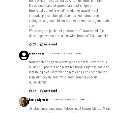
Hans J, fibo, Thei, Garibaldi, Antonius, ettur, lamzak,
Mass, nederlandiskapoett, uitschot en tjeee.
Hoe ik dat zo zeker weet? Omdat ze vrijwel nooit
inhoudelijke reacties plaatsen, ze zich structureel
verlagen tot gescheld, en in deze opzichten tegendraads
zijn.
Waarom geef je dit niet gewoon toe? Waarom blijf je
deze lage levensvorm uit de wind houden? Uit loyaliteit?
2
+
Antwoord
marcoweer
18 september 2023 om 20:50
+
25316
Nou ik heb nog geen vrouw gehad die wel luisterde dus
bij de DDS posters heb ik weinig hoop. Ergste is dat je de
laatste bij niet luisteren nog niet eens een corrigerende
klap kunt geven. Was misplaatst grappig voor de
duidelijkheid.
1
+
Antwoord
harry-wigmans
18 september 2023 om 20:53
+
27507
Je staat inderdaad machteloos in dit forum, Marco. Maar