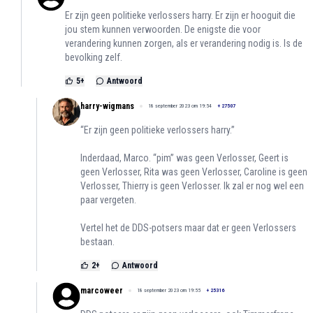
Er zijn geen politieke verlossers harry. Er zijn er hooguit die
jou stem kunnen verwoorden. De enigste die voor
verandering kunnen zorgen, als er verandering nodig is. Is de
bevolking zelf.
5
+
Antwoord
harry-wigmans
18 september 2023 om 19:54
+
27507
“Er zijn geen politieke verlossers harry.”
Inderdaad, Marco. “pim” was geen Verlosser, Geert is
geen Verlosser, Rita was geen Verlosser, Caroline is geen
Verlosser, Thierry is geen Verlosser. Ik zal er nog wel een
paar vergeten.
Vertel het de DDS-potsers maar dat er geen Verlossers
bestaan.
2
+
Antwoord
marcoweer
18 september 2023 om 19:55
+
25316