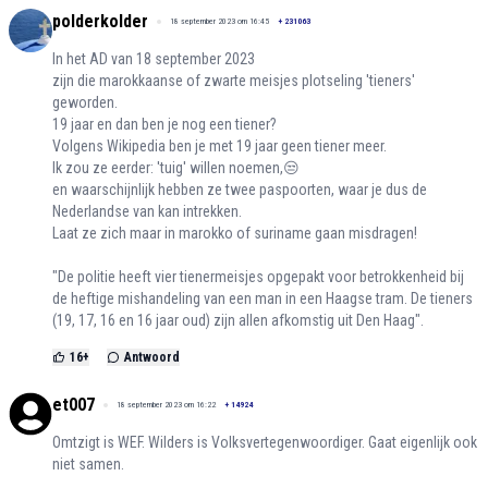
polderkolder
18 september 2023 om 16:45
+
231063
In het AD van 18 september 2023
zijn die marokkaanse of zwarte meisjes plotseling 'tieners'
geworden.
19 jaar en dan ben je nog een tiener?
Volgens Wikipedia ben je met 19 jaar geen tiener meer.
Ik zou ze eerder: 'tuig' willen noemen,😒
en waarschijnlijk hebben ze twee paspoorten, waar je dus de
Nederlandse van kan intrekken.
Laat ze zich maar in marokko of suriname gaan misdragen!
"De politie heeft vier tienermeisjes opgepakt voor betrokkenheid bij
de heftige mishandeling van een man in een Haagse tram. De tieners
(19, 17, 16 en 16 jaar oud) zijn allen afkomstig uit Den Haag".
16
+
Antwoord
et007
18 september 2023 om 16:22
+
14924
Omtzigt is WEF. Wilders is Volksvertegenwoordiger. Gaat eigenlijk ook
niet samen.