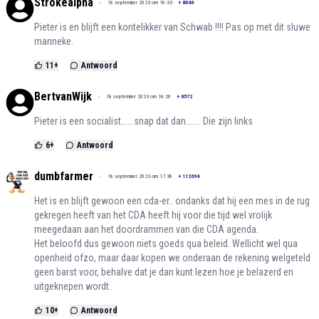
Strokealpha
18 september 2023 om 18:33
+
8046
Pieter is en blijft een kontelikker van Schwab !!!! Pas op met dit sluwe
manneke.
11
+
Antwoord
BertvanWijk
18 september 2023 om 18:20
+
6572
Pieter is een socialist......snap dat dan....... Die zijn links
6
+
Antwoord
dumbfarmer
18 september 2023 om 17:38
+
112694
Het is en blijft gewoon een cda-er.. ondanks dat hij een mes in de rug
gekregen heeft van het CDA heeft hij voor die tijd wel vrolijk
meegedaan aan het doordrammen van die CDA agenda.
Het beloofd dus gewoon niets goeds qua beleid. Wellicht wel qua
openheid ofzo, maar daar kopen we onderaan de rekening welgeteld
geen barst voor, behalve dat je dan kunt lezen hoe je belazerd en
uitgeknepen wordt.
10
+
Antwoord