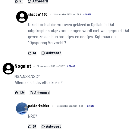
9
+
Antwoord
shadow1100
18 september 2023 om 17:09
+
10578
U ziet toch al die vrouwen gekleed in Djellabah. Dat
uitgeknipte stukje voor de ogen wordt niet weggegooid. Dat
geven ze aan hun broertjes en neefjes. Kijk maar op
"Opsporing Verzocht"!
6
+
Antwoord
Nogniet
18 september 2023 om 15:07
+
32468
NSA,NSB,NSC?
Allemaal uit dezelfde koker?
12
+
Antwoord
polderkolder
18 september 2023 om 15:55
+
231063
NRC?
5
+
Antwoord