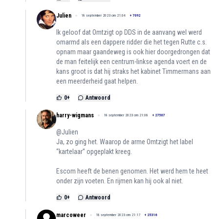
Julien
18 september 2023 om 21:04
+
7092
Ik geloof dat Omtzigt op DDS in de aanvang wel werd
omarmd als een dappere ridder die het tegen Rutte c.s.
opnam maar gaandeweg is ook hier doorgedrongen dat
de man feitelijk een centrum-linkse agenda voert en de
kans groot is dat hij straks het kabinet Timmermans aan
een meerderheid gaat helpen.
0
+
Antwoord
harry-wigmans
18 september 2023 om 21:08
+
27507
@Julien
Ja, zo ging het. Waarop de arme Omtzigt het label
“kartelaar” opgeplakt kreeg.
Escom heeft de benen genomen. Het werd hem te heet
onder zijn voeten. En rijmen kan hij ook al niet.
0
+
Antwoord
marcoweer
18 september 2023 om 21:17
+
25316