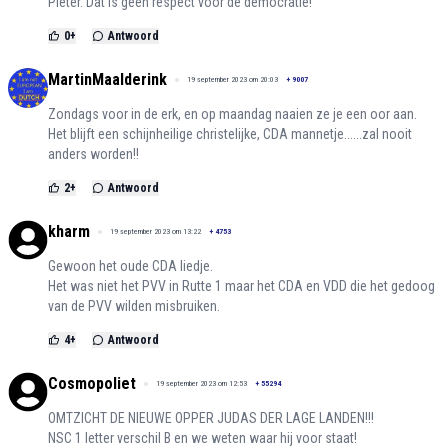
Pieter. Dat is geen respect voor de democratie!
0
+
Antwoord
MartinMaalderink
19 september 2023 om 20:03
+
9007
Zondags voor in de erk, en op maandag naaien ze je een oor aan.
Het blijft een schijnheilige christelijke, CDA mannetje......zal nooit
anders worden!!
2
+
Antwoord
kharm
19 september 2023 om 13:22
+
4753
Gewoon het oude CDA liedje.
Het was niet het PVV in Rutte 1 maar het CDA en VDD die het gedoog
van de PVV wilden misbruiken.
4
+
Antwoord
Cosmopoliet
19 september 2023 om 12:53
+
55294
OMTZICHT DE NIEUWE OPPER JUDAS DER LAGE LANDEN!!!
NSC 1 letter verschil B en we weten waar hij voor staat!