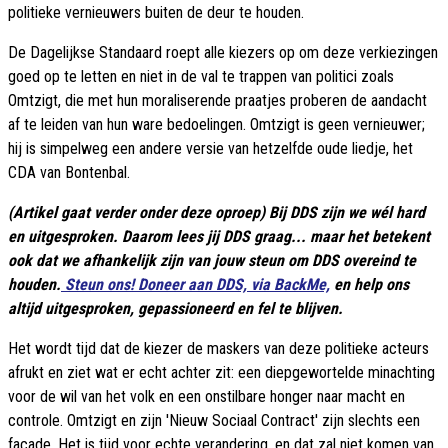
politieke vernieuwers buiten de deur te houden.
De Dagelijkse Standaard roept alle kiezers op om deze verkiezingen
goed op te letten en niet in de val te trappen van politici zoals
Omtzigt, die met hun moraliserende praatjes proberen de aandacht
af te leiden van hun ware bedoelingen. Omtzigt is geen vernieuwer;
hij is simpelweg een andere versie van hetzelfde oude liedje, het
CDA van Bontenbal.
(Artikel gaat verder onder deze oproep) Bij DDS zijn we wél hard
en uitgesproken. Daarom lees jij DDS graag... maar het betekent
ook dat we afhankelijk zijn van jouw steun om DDS overeind te
houden.
Steun ons! Doneer aan DDS, via BackMe,
en help ons
altijd uitgesproken, gepassioneerd en fel te blijven.
Het wordt tijd dat de kiezer de maskers van deze politieke acteurs
afrukt en ziet wat er echt achter zit: een diepgewortelde minachting
voor de wil van het volk en een onstilbare honger naar macht en
controle. Omtzigt en zijn 'Nieuw Sociaal Contract' zijn slechts een
façade. Het is tijd voor echte verandering, en dat zal niet komen van