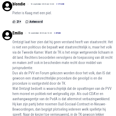
blondie
18 september 2023 om 14:44
+
171238
Pieter is Kaag met een piel.
21
+
Antwoord
Emilio
18 september 2023 om 14:24
+
47640
Omtzigt laat hier zien dat hij geen verstand heeft van staatsrecht. Het
is niet een politicus die bepaalt wat staatsrechtelijk is, maar het volk
via de Tweede Kamer. Want de TK is het enige wetgevende lichaam in
dit land. Rechters beoordelen vervolgens de toepassing van dit recht
en maken zelf ook in bescheiden mate recht door middel van
jurisprudentie.
Dus als de PVV en Forum gekozen worden door het volk, dan IS dat
gewoon een staatsrechtelijke procedure die gevolgd is en die
procedure is vastgesteld door de TK.
Wat Omtzigt bedoelt is waarschijnlijk dat de opvattingen van de PVV
hem moreel en politiek niet welgevallig zijn. Als oud-CDA'er en
aanhangwagentje van de PvdA is dat allerminst verbazingwekkend.
Hij kan zijn partij beter noemen Oud-Sociaal-Contract-in-Nieuwe-
Bewoordingen, dan begrijpt plotseling iedereen welk spelletje hij
speelt. Naar de kiezer toe vernieuwend, in de TK gewoon lekker