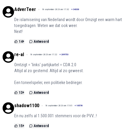
AdverTeer
18 september 2023 om 17:32
+
34330
De islamisering van Nederland wordt door Omzigt een warm hart
toegedragen. Weten we dat ook weer.
Next!
14
+
Antwoord
re-al
18 september 2023 om 17:22
+
209753
Omtzigt = 'links' partijkartel = CDA 2.0
Altijd al zo gestemd. Altijd al zo geweest.
Een toneelspeler, een politieke bedrieger.
13
+
Antwoord
shadow1100
18 september 2023 om 17:05
+
10578
En nu zelfs al 1.500.001 stemmers voor de PVV...!
15
+
Antwoord