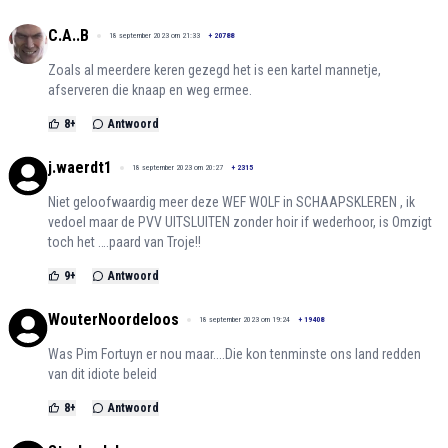
C.A..B
18 september 2023 om 21:33
+
20788
Zoals al meerdere keren gezegd het is een kartel mannetje,
afserveren die knaap en weg ermee.
8
+
Antwoord
j.waerdt1
18 september 2023 om 20:27
+
2315
Niet geloofwaardig meer deze WEF WOLF in SCHAAPSKLEREN , ik
vedoel maar de PVV UITSLUITEN zonder hoir if wederhoor, is Omzigt
toch het ….paard van Troje!!
9
+
Antwoord
WouterNoordeloos
18 september 2023 om 19:24
+
19408
Was Pim Fortuyn er nou maar....Die kon tenminste ons land redden
van dit idiote beleid
8
+
Antwoord