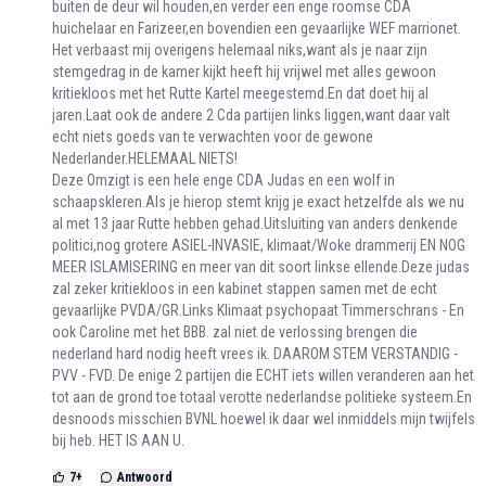
buiten de deur wil houden,en verder een enge roomse CDA
huichelaar en Farizeer,en bovendien een gevaarlijke WEF marrionet.
Het verbaast mij overigens helemaal niks,want als je naar zijn
stemgedrag in de kamer kijkt heeft hij vrijwel met alles gewoon
kritiekloos met het Rutte Kartel meegestemd.En dat doet hij al
jaren.Laat ook de andere 2 Cda partijen links liggen,want daar valt
echt niets goeds van te verwachten voor de gewone
Nederlander.HELEMAAL NIETS!
Deze Omzigt is een hele enge CDA Judas en een wolf in
schaapskleren.Als je hierop stemt krijg je exact hetzelfde als we nu
al met 13 jaar Rutte hebben gehad.Uitsluiting van anders denkende
politici,nog grotere ASIEL-INVASIE, klimaat/Woke drammerij EN NOG
MEER ISLAMISERING en meer van dit soort linkse ellende.Deze judas
zal zeker kritiekloos in een kabinet stappen samen met de echt
gevaarlijke PVDA/GR.Links Klimaat psychopaat Timmerschrans - En
ook Caroline met het BBB. zal niet de verlossing brengen die
nederland hard nodig heeft vrees ik. DAAROM STEM VERSTANDIG -
PVV - FVD. De enige 2 partijen die ECHT iets willen veranderen aan het
tot aan de grond toe totaal verotte nederlandse politieke systeem.En
desnoods misschien BVNL hoewel ik daar wel inmiddels mijn twijfels
bij heb. HET IS AAN U.
7
+
Antwoord