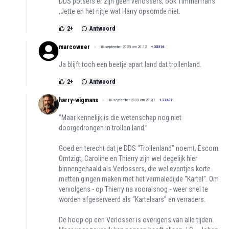
DDS potsers er zijn geen verlossers, ook Timmerfrans
,Jette en het rijtje wat Harry opsomde niet.
2
+
Antwoord
marcoweer
18 september 2023 om 20:12
+
25316
Ja blijft toch een beetje apart land dat trollenland.
2
+
Antwoord
harry-wigmans
18 september 2023 om 20:37
+
27507
“Maar kennelijk is die wetenschap nog niet
doorgedrongen in trollen land.”
Goed en terecht dat je DDS “Trollenland” noemt, Escom.
Omtzigt, Caroline en Thierry zijn wel degelijk hier
binnengehaald als Verlossers, die wel eventjes korte
metten gingen maken met het vermaledijde “Kartel”. Om
vervolgens - op Thierry na vooralsnog - weer snel te
worden afgeserveerd als “Kartelaars” en verraders.
De hoop op een Verlosser is overigens van alle tijden.