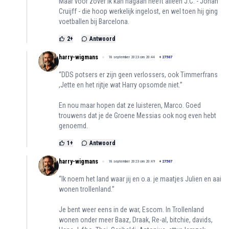
Maar voor zover ik kan nagaan heeft alleen J.C. - Johan
Cruijff - die hoop werkelijk ingelost, en wel toen hij ging
voetballen bij Barcelona.
2
+
Antwoord
harry-wigmans
18 september 2023 om 20:44
+
27507
“DDS potsers er zijn geen verlossers, ook Timmerfrans
,Jette en het rijtje wat Harry opsomde niet.”
En nou maar hopen dat ze luisteren, Marco. Goed
trouwens dat je de Groene Messias ook nog even hebt
genoemd.
1
+
Antwoord
harry-wigmans
18 september 2023 om 20:49
+
27507
“Ik noem het land waar jij en o.a. je maatjes Julien en aai
wonen trollenland.”
Je bent weer eens in de war, Escom. In Trollenland
wonen onder meer Baaz, Draak, Re-al, bitchie, davids,