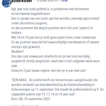
polderkolder
18 september 2023 om 15:51
+
231063
Kijk, wat ook oude politiek is, is problemen niet benoemen
en ten tweede bagatelliseren.
Hier is sprake van een norm aan het worden, namelijk agressiviteit
onder allochtone jongeren,
en dan proberen het weg te poetsen door het over 'pubers' te
hebben.
Met 18 en 19 jaar ben je echt geen puber meer, maar volwassen.
En we poetsen weg dat het waarschijnlijk marokkaanse of zwarte
meisjes zijn geweest.
Wedden?
Dus dan ook volwassen strafrecht en ze niet met een lullig
jeugdrecht strafje wegsturen, want dan is het volgende week weer
raak.
Gewoon 2 jaar zwaar regime, dan leer je er pas wat van!
"DEN HAAG - De politie heeft vier tienermeisjes aangehouden die
worden verdacht van betrokkenheid bij de trammishandeling in
Scheveningen op 11 september. Dat maakt de politie bekend op X. De
opgepakte pubers zijn 19, 17, 16 en 16 jaar oud".
Bron: AD, 18 september 2023