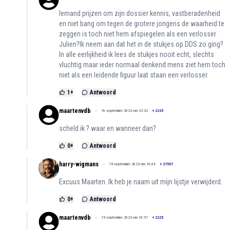
Iemand prijzen om zijn dossier kennis, vastberadenheid
en niet bang om tegen de grotere jongens de waarheid te
zeggen is toch niet hem afspiegelen als een verlosser
Julien?Ik neem aan dat het in de stukjes op DDS zo ging?
In alle eerlijkheid ik lees de stukjes nooit echt, slechts
vluchtig maar ieder normaal denkend mens ziet hem toch
niet als een leidende figuur laat staan een verlosser.
1
+
Antwoord
maartenvdb
18 september 2023 om 22:32
+
2225
scheld ik ? waar en wanneer dan?
0
+
Antwoord
harry-wigmans
19 september 2023 om 10:04
+
27507
Excuus Maarten. Ik heb je naam uit mijn lijstje verwijderd.
0
+
Antwoord
maartenvdb
19 september 2023 om 10:57
+
2225