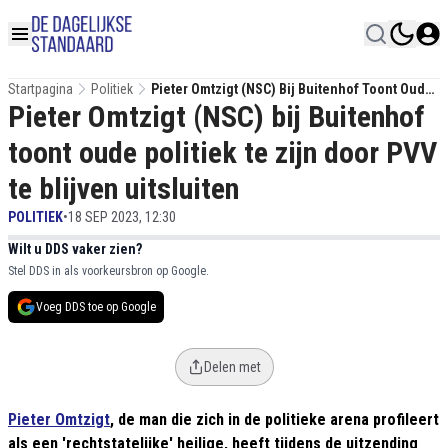
Startpagina
Politiek
Pieter Omtzigt (NSC) Bij Buitenhof Toont Oude
Pieter Omtzigt (NSC) bij Buitenhof
Politiek Te Zijn Door PVV Te Blijven Uitsluiten
toont oude politiek te zijn door PVV
te blijven uitsluiten
POLITIEK
•
18 SEP 2023, 12:30
Wilt u DDS vaker zien?
Stel DDS in als voorkeursbron op Google.
Voeg DDS toe op Google
Delen met
Pieter Omtzigt
, de man die zich in de politieke arena profileert
als een 'rechtstatelijke' heilige, heeft tijdens de uitzending