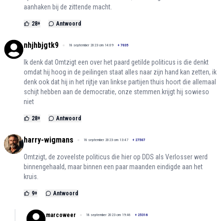
aanhaken bij de zittende macht.
28
+
Antwoord
nhjhbjgtk9
18 september 2023 om 14:09
+
7035
Ik denk dat Omtzigt een over het paard getilde politicus is die denkt
omdat hij hoog in de peilingen staat alles naar zijn hand kan zetten, ik
denk ook dat hij in het rijtje van linkse partijen thuis hoort die allemaal
schijt hebben aan de democratie, onze stemmen.krijgt hij sowieso
niet
28
+
Antwoord
harry-wigmans
18 september 2023 om 13:47
+
27507
Omtzigt, de zoveelste politicus die hier op DDS als Verlosser werd
binnengehaald, maar binnen een paar maanden eindigde aan het
kruis.
9
+
Antwoord
marcoweer
18 september 2023 om 19:46
+
25316