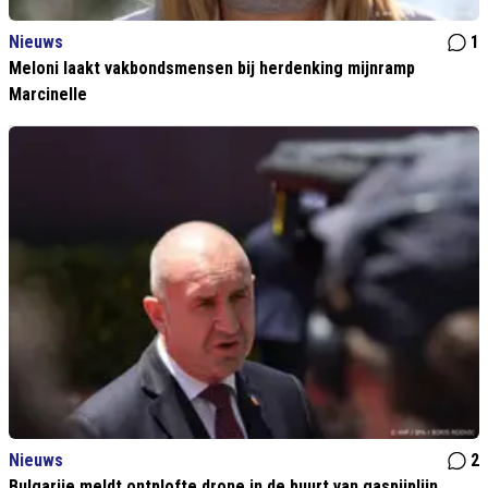
Nieuws
1
Meloni laakt vakbondsmensen bij herdenking mijnramp
Marcinelle
Nieuws
2
Bulgarije meldt ontplofte drone in de buurt van gaspijplijn