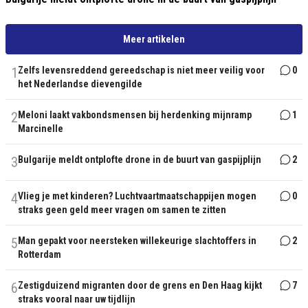
Meer artikelen
1
Zelfs levensreddend gereedschap is niet meer veilig voor
0
het Nederlandse dievengilde
2
Meloni laakt vakbondsmensen bij herdenking mijnramp
1
Marcinelle
3
Bulgarije meldt ontplofte drone in de buurt van gaspijplijn
2
4
Vlieg je met kinderen? Luchtvaartmaatschappijen mogen
0
straks geen geld meer vragen om samen te zitten
5
Man gepakt voor neersteken willekeurige slachtoffers in
2
Rotterdam
6
Zestigduizend migranten door de grens en Den Haag kijkt
7
straks vooral naar uw tijdlijn