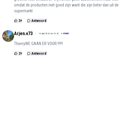
omdat de producten niet goed zijn want die zijn beter dan uit de
supermarkt.
3
+
Antwoord
Arjen.v73
14 april 2024 om 18:26
+
49885
ThierryWE GAAN ER VOOR.!!!!!!
2
+
Antwoord