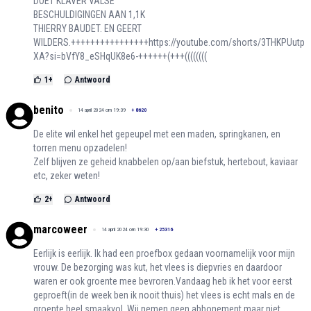
DOET KLAVER VALSE
BESCHULDIGINGEN AAN 1,1K
THIERRY BAUDET. EN GEERT
WILDERS.++++++++++++++++
https://youtube.com/shorts/3THKPUutp
XA?si=bVfY8_eSHqUK8e6-++++++(+++((((((((
1
+
Antwoord
benito
14 april 2024 om 19:39
+
8620
De elite wil enkel het gepeupel met een maden, springkanen, en
torren menu opzadelen!
Zelf blijven ze geheid knabbelen op/aan biefstuk, hertebout, kaviaar
etc, zeker weten!
2
+
Antwoord
marcoweer
14 april 2024 om 19:30
+
25316
Eerlijk is eerlijk. Ik had een proefbox gedaan voornamelijk voor mijn
vrouw. De bezorging was kut, het vlees is diepvries en daardoor
waren er ook groente mee bevroren.Vandaag heb ik het voor eerst
geproeft(in de week ben ik nooit thuis) het vlees is echt mals en de
groente heel smaakvol. Wij nemen geen abbonement maar niet