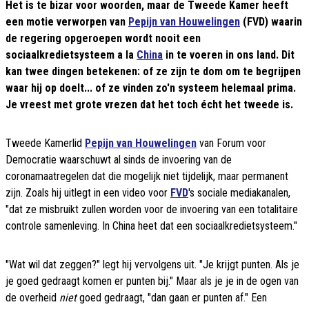
Het is te bizar voor woorden, maar de Tweede Kamer heeft
een motie verworpen van
Pepijn van Houwelingen
(FVD) waarin
de regering opgeroepen wordt nooit een
sociaalkredietsysteem a la
China
in te voeren in ons land. Dit
kan twee dingen betekenen: of ze zijn te dom om te begrijpen
waar hij op doelt... of ze vinden zo'n systeem helemaal prima.
Je vreest met grote vrezen dat het toch écht het tweede is.
Tweede Kamerlid
Pepijn van Houwelingen
van Forum voor
Democratie waarschuwt al sinds de invoering van de
coronamaatregelen dat die mogelijk niet tijdelijk, maar permanent
zijn. Zoals hij uitlegt in een video voor
FVD
's sociale mediakanalen,
"dat ze misbruikt zullen worden voor de invoering van een totalitaire
controle samenleving. In China heet dat een sociaalkredietsysteem."
"Wat wil dat zeggen?" legt hij vervolgens uit. "Je krijgt punten. Als je
je goed gedraagt komen er punten bij." Maar als je je in de ogen van
de overheid
niet
goed gedraagt, "dan gaan er punten af." Een