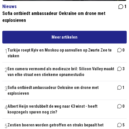
Nieuws
1
Sofia ontbiedt ambassadeur Oekraïne om drone met
explosieven
Meer artikelen
1
Turkije roept Kyiv en Moskou op aanvallen op Zwarte Zee te
0
staken
2
Een camera vermomd als modieuze bril: Silicon Valley maakt
3
van elke straat een stiekeme opnamestudio
3
Sofia ontbiedt ambassadeur Oekraïne om drone met
1
explosieven
4
Albert Heijn verdubbelt de weg naar €3 winst - heeft
0
koopzegels sparen nog zin?
5
Zestien boeren worden getroffen en straks bepaalt het
5