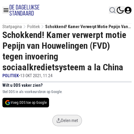
Startpagina
Politiek
Schokkend! Kamer Verwerpt Motie Pepijn Van
Schokkend! Kamer verwerpt motie
Houwelingen (FVD) Tegen Invoering
Sociaalkredietsysteem A La China
Pepijn van Houwelingen (FVD)
tegen invoering
sociaalkredietsysteem a la China
POLITIEK
•
13 OKT 2021, 11:24
Wilt u DDS vaker zien?
Stel DDS in als voorkeursbron op Google.
Voeg DDS toe op Google
Delen met