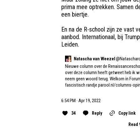
prima mee optrekken. Samen demo
een biertje. 

En na de R-school zijn ze vast v
aanbod. Internationaal, bij Trum
Leiden.
Natascha van Weezel
@
Nataschar
Nieuwe column over de Renaissanceschoo
over deze column heeft getweet heb ik wee
neem geen woord terug. Welkom in Forumla
fascistisch randje 
parool.nl/columns-opi
6:54 PM · Apr 19, 2022
34
Reply
Copy link
Read 