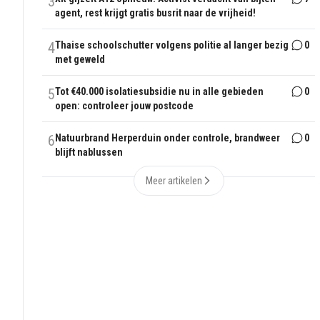
3
agent, rest krijgt gratis busrit naar de vrijheid!
4
Thaise schoolschutter volgens politie al langer bezig
0
met geweld
5
Tot €40.000 isolatiesubsidie nu in alle gebieden
0
open: controleer jouw postcode
6
Natuurbrand Herperduin onder controle, brandweer
0
blijft nablussen
Meer artikelen