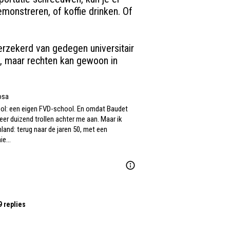
nstreren, of koffie drinken. Of 
erzekerd van gedegen universitair 
p, maar rechten kan gewoon in 
osa
l: een eigen FVD-school. En omdat Baudet 
r duizend trollen achter me aan. Maar ik 
nd: terug naar de jaren 50, met een 
nie…
9 replies