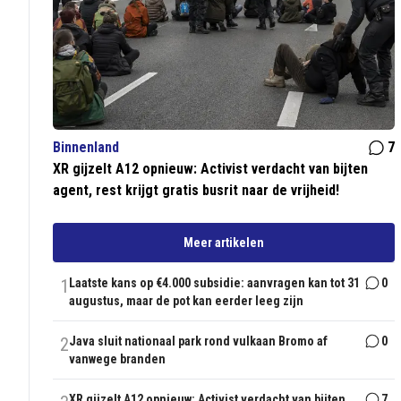
Binnenland
7
XR gijzelt A12 opnieuw: Activist verdacht van bijten
agent, rest krijgt gratis busrit naar de vrijheid!
Meer artikelen
1
Laatste kans op €4.000 subsidie: aanvragen kan tot 31
0
augustus, maar de pot kan eerder leeg zijn
2
Java sluit nationaal park rond vulkaan Bromo af
0
vanwege branden
XR gijzelt A12 opnieuw: Activist verdacht van bijten
7