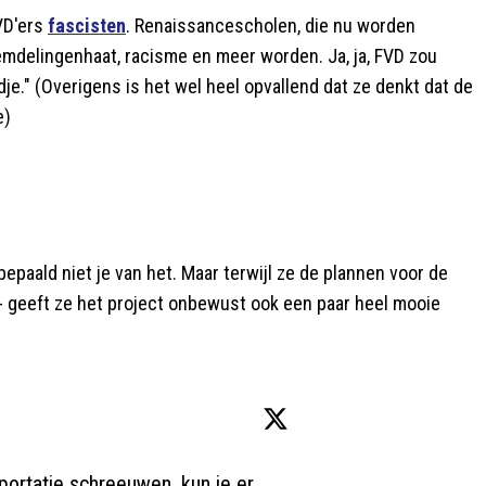
VD'ers
fascisten
. Renaissancescholen, die nu worden
mdelingenhaat, racisme en meer worden. Ja, ja, FVD zou
dje." (Overigens is het wel heel opvallend dat ze denkt dat de
e)
aald niet je van het. Maar terwijl ze de plannen voor de
 - geeft ze het project onbewust ook een paar heel mooie
ortatie schreeuwen, kun je er 