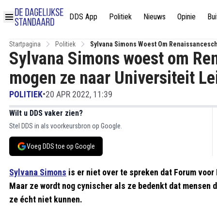
DDS App
Politiek
Nieuws
Opinie
Bui
Startpagina
Politiek
Sylvana Simons Woest Om Renaissanceschol
Sylvana Simons woest om Ren
mogen ze naar Universiteit Le
POLITIEK
•
20 APR 2022, 11:39
Wilt u DDS vaker zien?
Stel DDS in als voorkeursbron op Google.
Voeg DDS toe op Google
Sylvana Simons
is er niet over te spreken dat Forum voo
Maar ze wordt nog cynischer als ze bedenkt dat mensen di
ze écht niet kunnen.