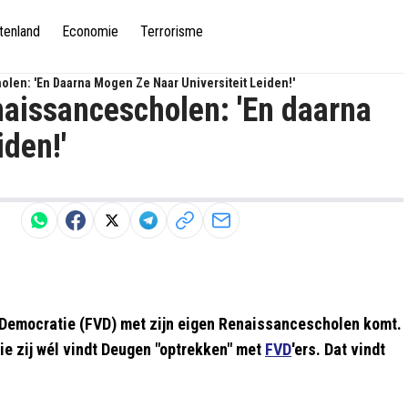
tenland
Economie
Terrorisme
en: 'En Daarna Mogen Ze Naar Universiteit Leiden!'
aissancescholen: 'En daarna
iden!'
r Democratie (FVD) met zijn eigen Renaissancescholen komt.
e zij wél vindt Deugen "optrekken" met
FVD
'ers. Dat vindt