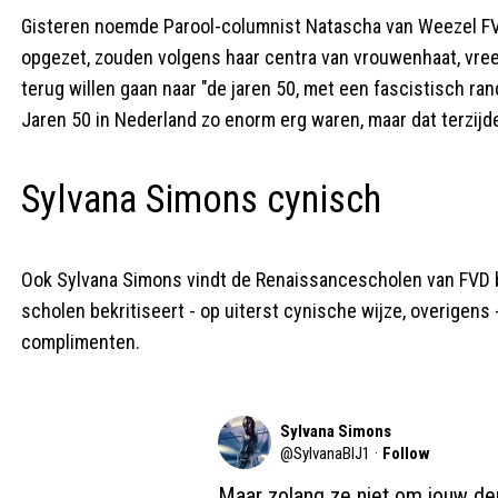
Gisteren noemde Parool-columnist Natascha van Weezel F
opgezet, zouden volgens haar centra van vrouwenhaat, vree
terug willen gaan naar "de jaren 50, met een fascistisch ran
Jaren 50 in Nederland zo enorm erg waren, maar dat terzijd
Sylvana Simons cynisch
Ook Sylvana Simons vindt de Renaissancescholen van FVD bep
scholen bekritiseert - op uiterst cynische wijze, overigens
complimenten.
Sylvana Simons
@
SylvanaBIJ1
·
Follow
Maar zolang ze niet om jouw dep