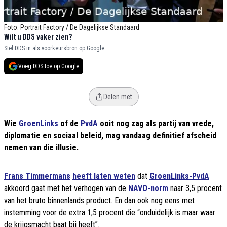
Foto: Portrait Factory / De Dagelijkse Standaard
Wilt u DDS vaker zien?
Stel DDS in als voorkeursbron op Google.
Voeg DDS toe op Google
Delen met
Wie
GroenLinks
of de
PvdA
ooit nog zag als partij van vrede,
diplomatie en sociaal beleid, mag vandaag definitief afscheid
nemen van die illusie.
Frans Timmermans
heeft laten weten
dat
GroenLinks-PvdA
akkoord gaat met het verhogen van de
NAVO-norm
naar 3,5 procent
van het bruto binnenlands product. En dan ook nog eens met
instemming voor de extra 1,5 procent die “onduidelijk is maar waar
de krijgsmacht baat bij heeft”.