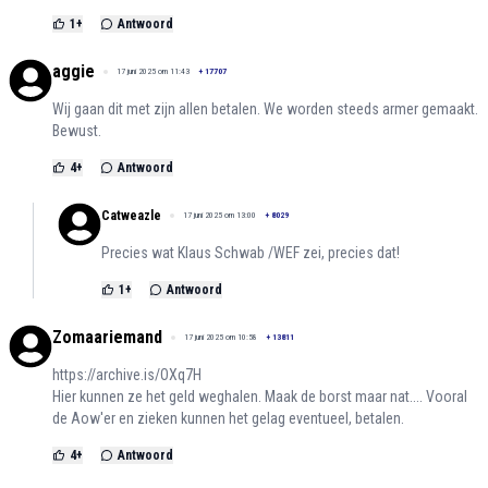
1
+
Antwoord
aggie
17 juni 2025 om 11:43
+
17707
Wij gaan dit met zijn allen betalen. We worden steeds armer gemaakt.
Bewust.
4
+
Antwoord
Catweazle
17 juni 2025 om 13:00
+
8029
Precies wat Klaus Schwab /WEF zei, precies dat!
1
+
Antwoord
Zomaariemand
17 juni 2025 om 10:58
+
13811
https://archive.is/OXq7H
Hier kunnen ze het geld weghalen. Maak de borst maar nat.... Vooral
de Aow'er en zieken kunnen het gelag eventueel, betalen.
4
+
Antwoord