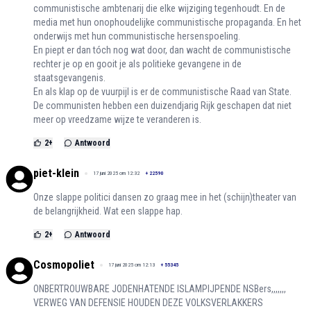
communistische ambtenarij die elke wijziging tegenhoudt. En de
media met hun onophoudelijke communistische propaganda. En het
onderwijs met hun communistische hersenspoeling.
En piept er dan tóch nog wat door, dan wacht de communistische
rechter je op en gooit je als politieke gevangene in de
staatsgevangenis.
En als klap op de vuurpijl is er de communistische Raad van State.
De communisten hebben een duizendjarig Rijk geschapen dat niet
meer op vreedzame wijze te veranderen is.
2
+
Antwoord
piet-klein
17 juni 2025 om 12:32
+
22590
Onze slappe politici dansen zo graag mee in het (schijn)theater van
de belangrijkheid. Wat een slappe hap.
2
+
Antwoord
Cosmopoliet
17 juni 2025 om 12:13
+
55345
ONBERTROUWBARE JODENHATENDE ISLAMPIJPENDE NSBers,,,,,,,
VERWEG VAN DEFENSIE HOUDEN DEZE VOLKSVERLAKKERS