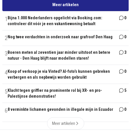
Meer artikelen
1
Bijna 1.000 Nederlanders opgelicht via Booking.com:
0
controleer dit vóór je een vakantiewoning betaalt
2
Nog twee verdachten in onderzoek naar grafroof Den Haag
0
3
Boeren meten al zeventien jaar minder uitstoot en betere
3
natuur - Den Haag blijft naar modellen staren!
4
Koop of verkoop je via Vinted? AI-foto’s kunnen gebreken
0
verbergen en als nepbewijs worden gebruikt
5
Klacht tegen griffier na prominente rol bij XR- en pro-
5
Palestijnse demonstraties!
6
8 verminkte lichamen gevonden in illegale mijn in Ecuador
0
Meer artikelen