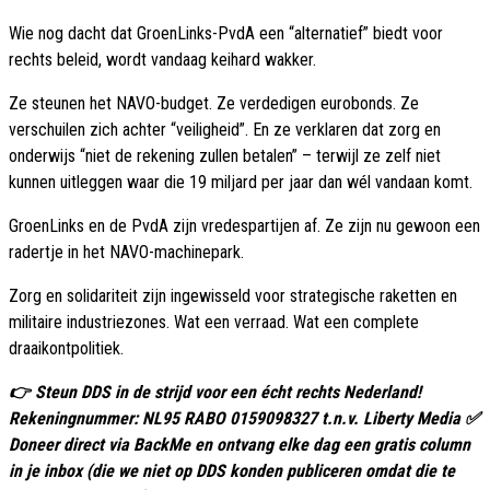
Wie nog dacht dat GroenLinks-PvdA een “alternatief” biedt voor
rechts beleid, wordt vandaag keihard wakker.
Ze steunen het NAVO-budget. Ze verdedigen eurobonds. Ze
verschuilen zich achter “veiligheid”. En ze verklaren dat zorg en
onderwijs “niet de rekening zullen betalen” – terwijl ze zelf niet
kunnen uitleggen waar die 19 miljard per jaar dan wél vandaan komt.
GroenLinks en de PvdA zijn vredespartijen af. Ze zijn nu gewoon een
radertje in het NAVO-machinepark.
Zorg en solidariteit zijn ingewisseld voor strategische raketten en
militaire industriezones. Wat een verraad. Wat een complete
draaikontpolitiek.
👉 Steun DDS in de strijd voor een écht rechts Nederland!
Rekeningnummer: NL95 RABO 0159098327 t.n.v. Liberty Media ✅
Doneer direct via BackMe en ontvang elke dag een gratis column
in je inbox (die we niet op DDS konden publiceren omdat die te