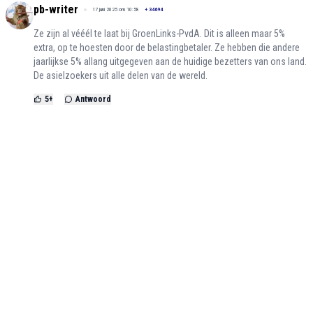
pb-writer
17 juni 2025 om 10:58
+
34694
Ze zijn al vééél te laat bij GroenLinks-PvdA. Dit is alleen maar 5%
extra, op te hoesten door de belastingbetaler. Ze hebben die andere
jaarlijkse 5% allang uitgegeven aan de huidige bezetters van ons land.
De asielzoekers uit alle delen van de wereld.
5
+
Antwoord