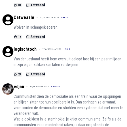
0
+
Antwoord
Catweazle
17 juni 2025 om 12:58
+
8029
Wolven in schaapsklederen.
1
+
Antwoord
logischtoch
17 juni 2025 om 12:52
+
7818
Van der Leyband heeft hem even uit gelegd hoe hij een paar miljoen
in zijn eigen zakken kan laten verdwijnen
2
+
Antwoord
edjan
17 juni 2025 om 12:44
+
105132
Communisten zien de democratie als een trein waar ze opspringen
en blijven zitten tot hun doel bereikt is. Dan springen ze er vanaf,
vermoorden de democratie en stichten een systeem dat niet meer te
veranderen valt.
Wat je ook kiest in je stemhokje: je krijgt communisme. Zelfs als de
communisten in de minderheid raken, is daar nog steeds de