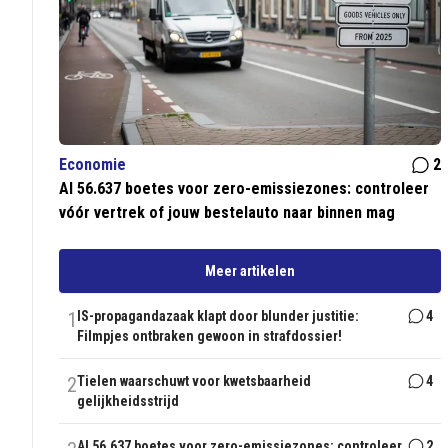
Economie
2
Al 56.637 boetes voor zero-emissiezones: controleer
vóór vertrek of jouw bestelauto naar binnen mag
Meer artikelen
1
IS-propagandazaak klapt door blunder justitie:
4
Filmpjes ontbraken gewoon in strafdossier!
2
Tielen waarschuwt voor kwetsbaarheid
4
gelijkheidsstrijd
Al 56.637 boetes voor zero-emissiezones: controleer
2