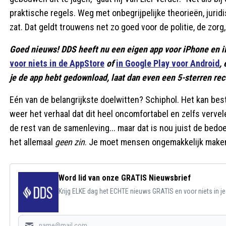
praktische regels. Weg met onbegrijpelijke theorieën, jurid
zat. Dat geldt trouwens net zo goed voor de politie, de zorg,
Goed nieuws! DDS heeft nu een eigen app voor iPhone en i
voor niets in de AppStore
of
in Google Play voor Android
,
je de app hebt gedownload, laat dan even een 5-sterren rece
Eén van de belangrijkste doelwitten? Schiphol. Het kan best
weer het verhaal dat dit heel oncomfortabel en zelfs verve
de rest van de samenleving... maar dat is nou juist de bedoel
het allemaal
geen zin
. Je moet mensen ongemakkelijk maken i
Word lid van onze GRATIS Nieuwsbrief
Krijg ELKE dag het ECHTE nieuws GRATIS en voor niets in j