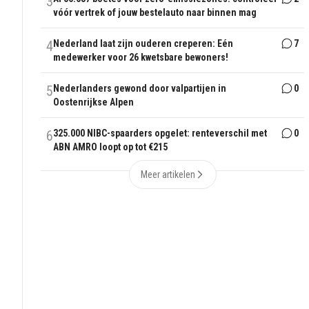
3
vóór vertrek of jouw bestelauto naar binnen mag
4
Nederland laat zijn ouderen creperen: Eén
7
medewerker voor 26 kwetsbare bewoners!
5
Nederlanders gewond door valpartijen in
0
Oostenrijkse Alpen
6
325.000 NIBC-spaarders opgelet: renteverschil met
0
ABN AMRO loopt op tot €215
Meer artikelen