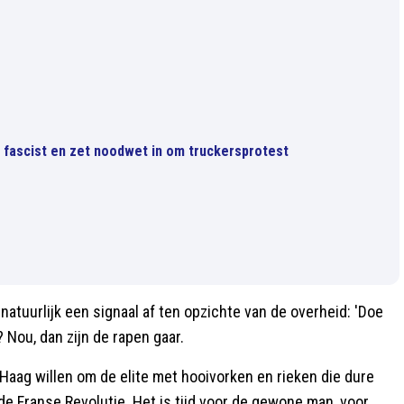
 fascist en zet noodwet in om truckersprotest
 natuurlijk een signaal af ten opzichte van de overheid: 'Doe
? Nou, dan zijn de rapen gaar.
Haag willen om de elite met hooivorken en rieken die dure
j de Franse Revolutie. Het is tijd voor de gewone man, voor