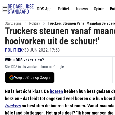
DDS App
Politiek
Nieuws
Opinie
Bui
Startpagina
Politiek
Truckers Steunen Vanaf Maandag De Boeren
Truckers steunen vanaf maand
hooivorken uit de schuur!'
POLITIEK
•
30 JUN 2022, 17:53
Wilt u DDS vaker zien?
Stel DDS in als voorkeursbron op Google.
Voeg DDS toe op Google
Nu is het écht klaar. De
boeren
hebben hun best gedaan de 
herzien - dat leidt tot ongekend veel boeren die hun boe
truckers
nu besloten de boeren te steunen. Vanaf maandag
héle land platleggen. Het grote doel? "Ik hoor mensen di